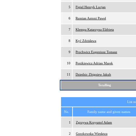
5
Figiel Henryk Lucjan
6
Rumian Antoni Paweł
7
Klempa Katarzyna Elżbieta
8
Kyć Zdzisława
9
Prochwicz Eugeniusz Tomasz
10
Ponikiewicz Adrian Marek
11
Dziedzic Zbigniew Jakub
Totalling
List n
No.
Family name and given names
1
Zgrzywa Krzysztof Adam
2
Gorzkowska Wiesława