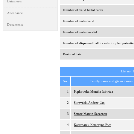
Datasheets
Number of valid ballot cards
Attendance
Number of votes valid
Documents
Number of votes invalid
Number of dispensed ballot cards for plenipotentia
Protocol date
List no. 
No.
Family name and given names
1
Piątkowska Monika Jadwiga
2
Skrzyński Andrzej Jan
3
Sztorc Marcin Szczepan
4
Kaczmarek Katarzyna Ewa