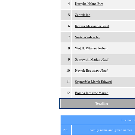
4
Kurtyka Halina Ewa
5
Żebrak Jan
6
Kozera Aleksander Józef
7
Szota Wiesław Jan
8
Wójcik Wiesław Robert
9
Sołkowski Marian Józef
10
Nowak Bogusław Józef
11
Szymański Marek Edward
12
Bomba Jarosław Marian
Totalling
List no. 3
No.
Family name and given names