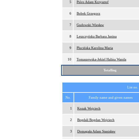
5
Pióro Adam Krzysztof
6
Bobek Grzegorz
7
Gudowski Wiesław
8
Leszczyńska Barbara Janina
9
Plucińska Karolina Maria
10
Tomaszewska-Jekiel Halina Wanda
Totalling
List no.
No.
Family name and given names
1
Kozak Wojciech
2
Bogdali Bogdan Wojciech
3
Domagała Adam Stanisław