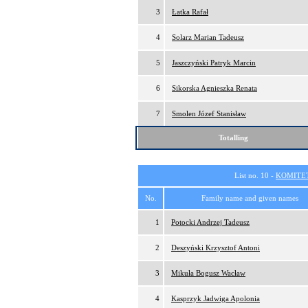
3
Łatka Rafał
4
Solarz Marian Tadeusz
5
Jaszczyński Patryk Marcin
6
Sikorska Agnieszka Renata
7
Smolen Józef Stanisław
Totalling
List no. 10 -
KOMITE
No.
Family name and given names
1
Potocki Andrzej Tadeusz
2
Deszyński Krzysztof Antoni
3
Mikuła Bogusz Wacław
4
Kasprzyk Jadwiga Apolonia