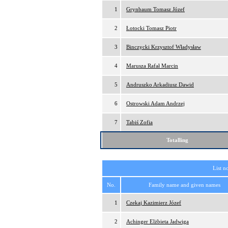
1
Grynbaum Tomasz Józef
2
Łotocki Tomasz Piotr
3
Binczycki Krzysztof Władysław
4
Marusza Rafał Marcin
5
Andruszko Arkadiusz Dawid
6
Ostrowski Adam Andrzej
7
Tabiś Zofia
Totalling
List n
No.
Family name and given names
1
Czekaj Kazimierz Józef
2
Achinger Elżbieta Jadwiga