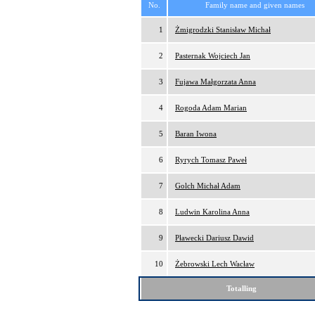
No.
Family name and given names
1
Żmigrodzki Stanisław Michał
2
Pasternak Wojciech Jan
3
Fujawa Małgorzata Anna
4
Rogoda Adam Marian
5
Baran Iwona
6
Ryrych Tomasz Paweł
7
Golch Michał Adam
8
Ludwin Karolina Anna
9
Pławecki Dariusz Dawid
10
Żebrowski Lech Wacław
Totalling