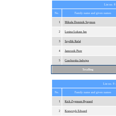
List no. 8
No.
Family name and given names
1
Mikuła Dominik Szymon
2
Lusina Łukasz Jan
3
Szydlik Rafał
4
Jamrozik Piotr
5
Czachurska Jadwiga
Totalling
List no. 9 
No.
Family name and given names
1
Kich Zygmunt Ryszard
2
Krawczyk Edward