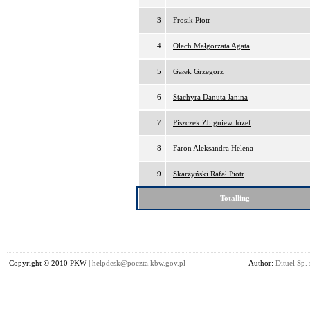
3
Frosik Piotr
4
Olech Małgorzata Agata
5
Gałek Grzegorz
6
Stachyra Danuta Janina
7
Piszczek Zbigniew Józef
8
Faron Aleksandra Helena
9
Skarżyński Rafał Piotr
Totalling
Copyright © 2010 PKW |
helpdesk@poczta.kbw.gov.pl
Author:
Dituel Sp. 