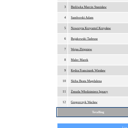
3
Bielówka Marcin Stanisław
4
Samborski Adam
5
Noworyta Krzysztof Krzysław
6
Bujakowski Tadeusz
7
Wojas Zbigniew
8
Malec Marek
9
Kędra Franciszek Wiesław
10
Skiba Beata Magdalena
11
Żmuda Włodzimierz Ignacy
12
Gregorczyk Wacław
Totalling
List