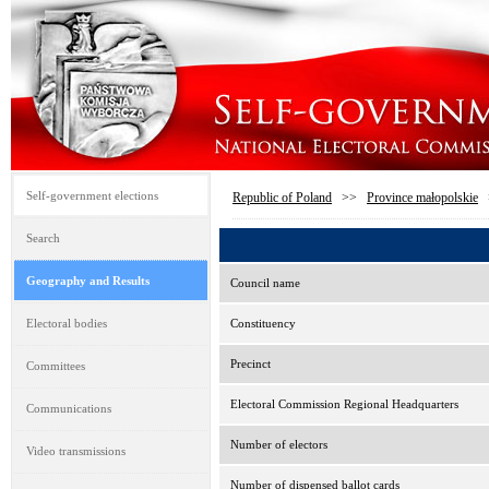
Self-government elections
Republic of Poland
>>
Province małopolskie
Search
Geography and Results
Council name
Electoral bodies
Constituency
Precinct
Committees
Electoral Commission Regional Headquarters
Communications
Number of electors
Video transmissions
Number of dispensed ballot cards