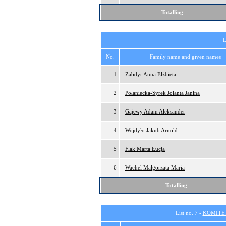
Totalling
L
No.
Family name and given names
1
Zabdyr Anna Elżbieta
2
Połaniecka-Syrek Jolanta Janina
3
Gajewy Adam Aleksander
4
Wojdyło Jakub Arnold
5
Flak Marta Łucja
6
Wachel Małgorzata Maria
Totalling
List no. 7 -
KOMITE