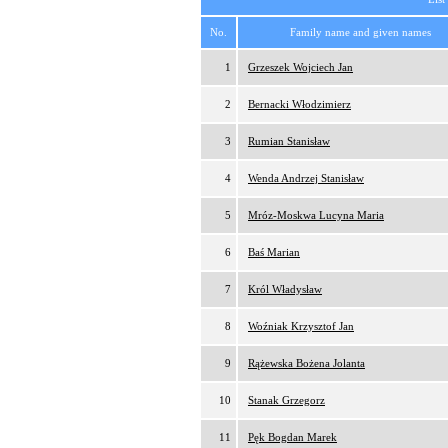
No.
Family name and given names
1
Grzeszek Wojciech Jan
2
Bernacki Włodzimierz
3
Rumian Stanisław
4
Wenda Andrzej Stanisław
5
Mróz-Moskwa Lucyna Maria
6
Baś Marian
7
Król Władysław
8
Woźniak Krzysztof Jan
9
Rążewska Bożena Jolanta
10
Stanak Grzegorz
11
Pęk Bogdan Marek