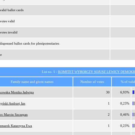
alid ballot cards
otes valid
otes invalid
ispensed ballot cards for plenipotentiaries
te
List no. 1 -
KOMITET WYBORCZY SOJUSZ LEWICY DEMOKR
Family name and given names
Number of votes
% of valid
tkowska Monika Jadwiga
30
6,93%
zyński Andrzej Jan
1
0,23%
orc Marcin Szczepan
2
0,46%
zmarek Katarzyna Ewa
1
0,23%