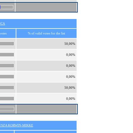
ICA
votes
% of valid votes for the list
50,00%
0,00%
0,00%
0,00%
50,00%
0,00%
SZA KORWIN-MIKKE