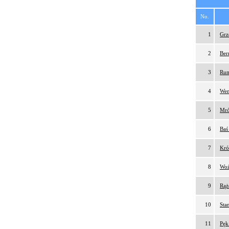
No.
1
Grz
2
Ber
3
Rum
4
Wen
5
Mró
6
Baś
7
Kró
8
Woź
9
Rąż
10
Sta
11
Pęk