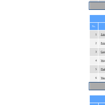
No.
1
Zab
2
Poł
3
Gaj
4
Woj
5
Fla
6
Wac