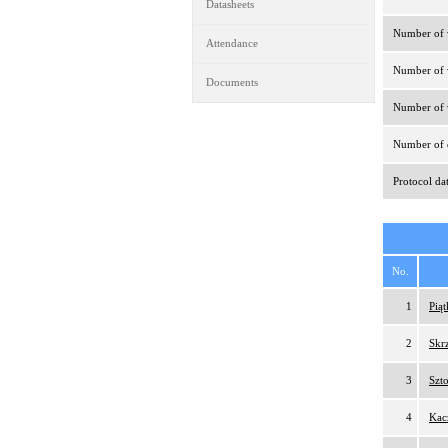
Datasheets
Number of v
Attendance
Number of v
Documents
Number of v
Number of d
Protocol da
No.
1
Pią
2
Skr
3
Szt
4
Kac