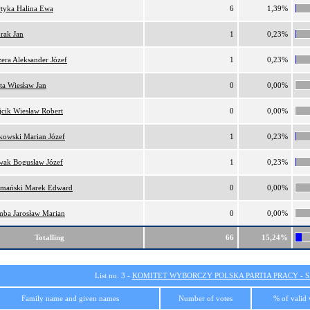
tyka Halina Ewa
6
1,39%
rak Jan
1
0,23%
era Aleksander Józef
1
0,23%
ta Wiesław Jan
0
0,00%
cik Wiesław Robert
0
0,00%
kowski Marian Józef
1
0,23%
ak Bogusław Józef
1
0,23%
mański Marek Edward
0
0,00%
ba Jarosław Marian
0
0,00%
Totalling
66
15,24%
List no. 3 -
KOMITET WYBORCZY POLSKA PARTIA PRACY - SI
Family name and given names
Number of votes
% of valid 