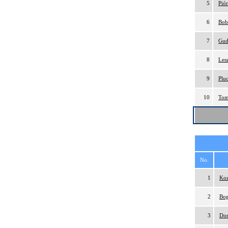
5
Pió
6
Bob
7
Gud
8
Les
9
Plu
10
Tom
No.
1
Koz
2
Bog
3
Dom