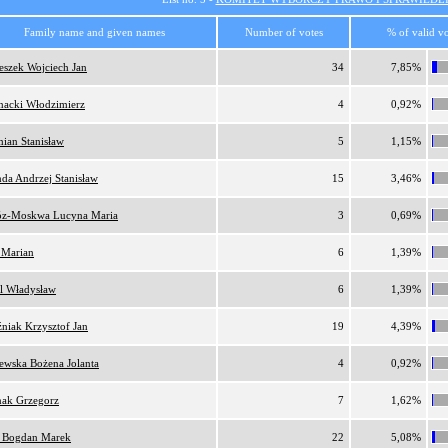
Family name and given names
Number of votes
% of valid vo
eszek Wojciech Jan
34
7,85%
nacki Włodzimierz
4
0,92%
ian Stanisław
5
1,15%
da Andrzej Stanisław
15
3,46%
z-Moskwa Lucyna Maria
3
0,69%
 Marian
6
1,39%
l Władysław
6
1,39%
niak Krzysztof Jan
19
4,39%
ewska Bożena Jolanta
4
0,92%
nak Grzegorz
7
1,62%
 Bogdan Marek
22
5,08%