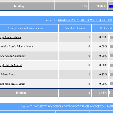
Totalling
125
28,87%
List no. 6 -
KOALICYJNY KOMITET WYBORCZY LEW
Family name and given names
Number of votes
% of valid 
dyr Anna Elżbieta
1
0,23%
aniecka-Syrek Jolanta Janina
0
0,00%
ewy Adam Aleksander
0
0,00%
dyło Jakub Arnold
0
0,00%
k Marta Łucja
1
0,23%
hel Małgorzata Maria
0
0,00%
Totalling
2
0,46%
List no. 7 -
KOMITET WYBORCZY WYBORCÓW RUCH WYBORCÓW JANU