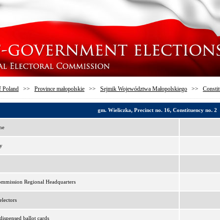
f Poland
>>
Province małopolskie
>>
Sejmik Województwa Małopolskiego
>>
Constit
gm. Wieliczka, Precinct no. 16, Constituency no. 2
me
y
ommission Regional Headquarters
lectors
ispensed ballot cards