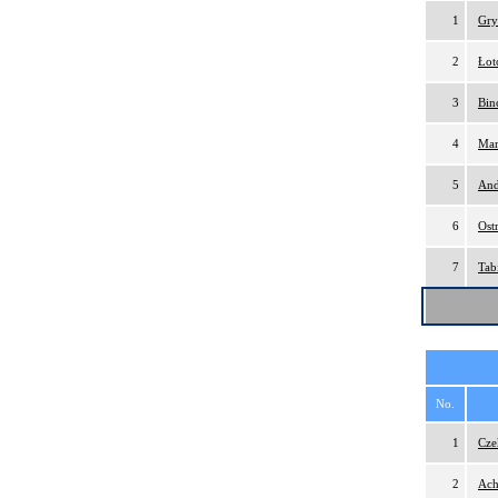
1
Gry
2
Łot
3
Bin
4
Mar
5
And
6
Ost
7
Tab
No.
1
Cze
2
Ach