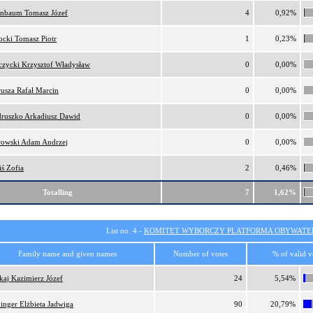
nbaum Tomasz Józef
4
0,92%
ocki Tomasz Piotr
1
0,23%
czycki Krzysztof Władysław
0
0,00%
usza Rafał Marcin
0
0,00%
ruszko Arkadiusz Dawid
0
0,00%
rowski Adam Andrzej
0
0,00%
iś Zofia
2
0,46%
Totalling
7
1,62%
List no. 4 -
KOMITET WYBORCZY PLATFORMA OBYWATEL
Family name and given names
Number of votes
% of valid v
kaj Kazimierz Józef
24
5,54%
inger Elżbieta Jadwiga
90
20,79%