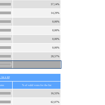
57,14%
14,29%
0,00%
0,00%
0,00%
0,00%
28,57%
SKA RP
otes
% of valid votes for the list
16,55%
62,07%