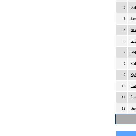
3
Bie
4
Sam
5
Now
6
Buj
7
Woj
8
Mal
9
Kęd
10
Ski
11
Żmu
12
Gre