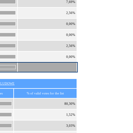
7,69%
2,56%
0,00%
0,00%
2,56%
0,00%
O LUDOWE
es
% of valid votes for the list
80,30%
1,52%
3,03%