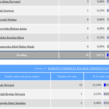
ro Adam Krzysztof
3
0,69%
ek Grzegorz
1
0,23%
owski Wiesław
0
0,00%
zczyńska Barbara Janina
0
0,00%
cińska Karolina Maria
1
0,23%
aszewska-Jekiel Halina Wanda
0
0,00%
Totalling
39
9,01%
List no. 2 -
KOMITET WYBORCZY POLSKIE STRONNICTW
Family name and given names
Number of votes
% of valid vot
ak Wojciech
53
12,24%
dali Bogdan Wojciech
1
0,23%
agała Adam Stanisław
2
0,46%