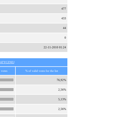
477
433
44
0
22-11-2010 01:24
ATYCZNEJ
 votes
% of valid votes for the list
76,92%
2,56%
5,13%
2,56%