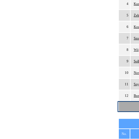
4
Kur
5
Żeb
6
Koz
7
Szo
8
Wój
9
Soł
10
Now
11
Szy
12
Bom
No.