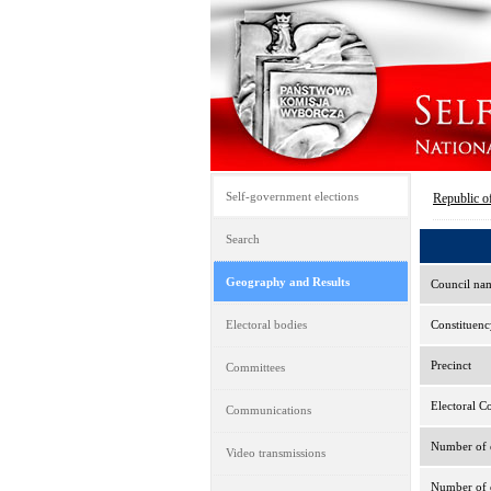
Self-government elections
Republic o
Search
Geography and Results
Council na
Electoral bodies
Constituenc
Precinct
Committees
Electoral C
Communications
Number of e
Video transmissions
Number of d