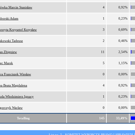
lówka Marcin Stanisław
4
0,92%
borski Adam
1
0,23%
oryta Krzysztof Krzysław
3
0,69%
akowski Tadeusz
2
0,46%
as Zbigniew
11
2,54%
ec Marek
5
1,15%
ra Franciszek Wiesław
0
0,00%
ba Beata Magdalena
4
0,92%
da Włodzimierz Ignacy
1
0,23%
gorczyk Wacław
0
0,00%
Totalling
145
33,49%
List no. 5 -
KOMITET WYBORCZY PRAWO I SPRAWIEDL