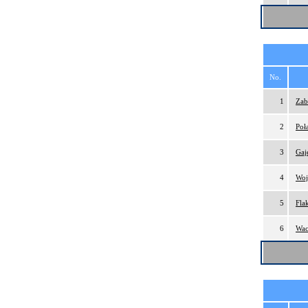
No.
1
Zab
2
Poł
3
Gaj
4
Woj
5
Fla
6
Wac