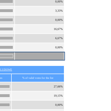
0,00%
3,33%
0,00%
16,67%
6,67%
0,00%
O LUDOWE
es
% of valid votes for the list
27,66%
19,15%
0,00%