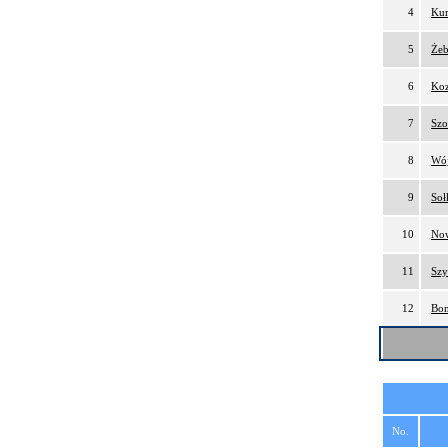
4
Kur
5
Żeb
6
Koz
7
Szo
8
Wój
9
Soł
10
Now
11
Szy
12
Bom
No.