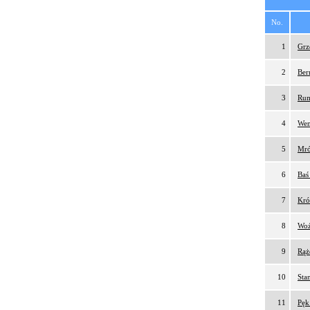
No.
1
Grz
2
Ber
3
Rum
4
Wen
5
Mró
6
Baś
7
Kró
8
Woź
9
Rąż
10
Sta
11
Pęk