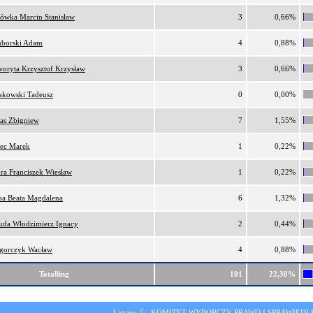
lówka Marcin Stanisław
3
0,66%
borski Adam
4
0,88%
oryta Krzysztof Krzysław
3
0,66%
akowski Tadeusz
0
0,00%
as Zbigniew
7
1,55%
ec Marek
1
0,22%
ra Franciszek Wiesław
1
0,22%
ba Beata Magdalena
6
1,32%
da Włodzimierz Ignacy
2
0,44%
gorczyk Wacław
4
0,88%
Totalling
101
22,30%
List no. 5 -
KOMITET WYBORCZY PRAWO I SPRAWIEDL