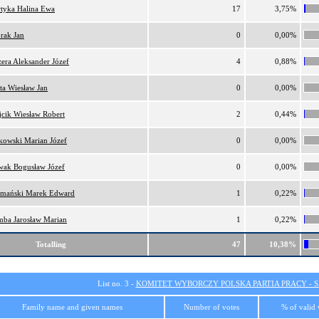
tyka Halina Ewa
17
3,75%
rak Jan
0
0,00%
era Aleksander Józef
4
0,88%
ta Wiesław Jan
0
0,00%
cik Wiesław Robert
2
0,44%
kowski Marian Józef
0
0,00%
ak Bogusław Józef
0
0,00%
mański Marek Edward
1
0,22%
ba Jarosław Marian
1
0,22%
Totalling
47
10,38%
List no. 3 -
KOMITET WYBORCZY POLSKA PARTIA PRACY - SI
Family name and given names
Number of votes
% of valid 