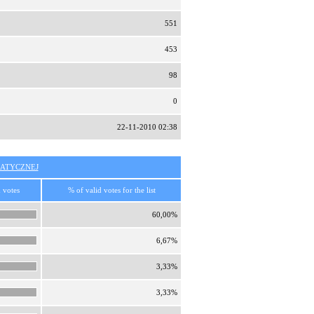
551
453
98
0
22-11-2010 02:38
ATYCZNEJ
 votes
% of valid votes for the list
60,00%
6,67%
3,33%
3,33%