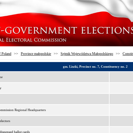
f Poland
>>
Province małopolskie
>>
Sejmik Województwa Małopolskiego
>>
Constit
gm. Liszki, Precinct no. 7, Constituency no. 2
me
y
ommission Regional Headquarters
lectors
ispensed ballot cards