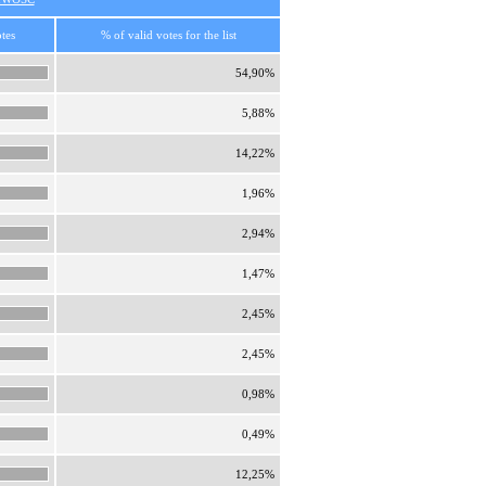
tes
% of valid votes for the list
54,90%
5,88%
14,22%
1,96%
2,94%
1,47%
2,45%
2,45%
0,98%
0,49%
12,25%