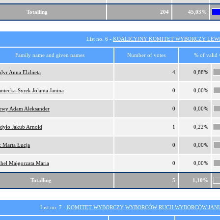
Totalling
204
45,03%
List no. 6 -
KOALICYJNY KOMITET WYBORCZY LEW
Family name and given names
Number of votes
% of valid 
dyr Anna Elżbieta
4
0,88%
aniecka-Syrek Jolanta Janina
0
0,00%
ewy Adam Aleksander
0
0,00%
dyło Jakub Arnold
1
0,22%
k Marta Łucja
0
0,00%
hel Małgorzata Maria
0
0,00%
Totalling
5
1,10%
List no. 7 -
KOMITET WYBORCZY WYBORCÓW RUCH WYBORCÓW JANU