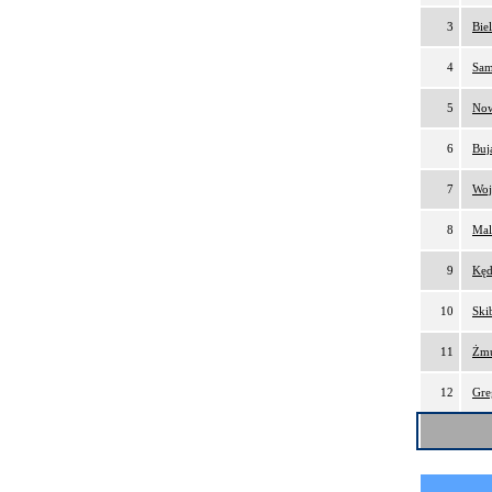
3
Bie
4
Sam
5
Now
6
Buj
7
Woj
8
Mal
9
Kęd
10
Ski
11
Żmu
12
Gre