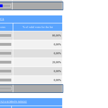
ICA
votes
% of valid votes for the list
80,00%
0,00%
0,00%
20,00%
0,00%
0,00%
SZA KORWIN-MIKKE