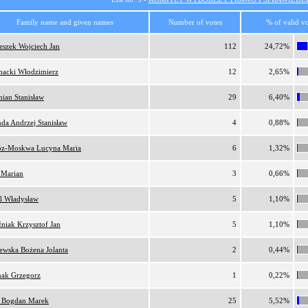
Family name and given names
Number of votes
% of valid vo
eszek Wojciech Jan
112
24,72%
nacki Włodzimierz
12
2,65%
ian Stanisław
29
6,40%
da Andrzej Stanisław
4
0,88%
z-Moskwa Lucyna Maria
6
1,32%
 Marian
3
0,66%
l Władysław
5
1,10%
niak Krzysztof Jan
5
1,10%
ewska Bożena Jolanta
2
0,44%
nak Grzegorz
1
0,22%
 Bogdan Marek
25
5,52%