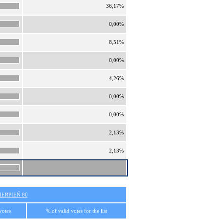
36,17%
0,00%
8,51%
0,00%
4,26%
0,00%
0,00%
2,13%
2,13%
ERPIEŃ 80
votes
% of valid votes for the list