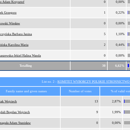
ro Adam Krzysztof
0
0,00%
ek Grzegorz
1
0,22%
owski Wiesław
0
0,00%
zczyńska Barbara Janina
5
1,10%
cińska Karolina Maria
2
0,44%
aszewska-Jekiel Halina Wanda
0
0,00%
Totalling
30
6,62%
List no. 2 -
KOMITET WYBORCZY POLSKIE STRONNICTW
Family name and given names
Number of votes
% of valid vot
ak Wojciech
13
2,87%
dali Bogdan Wojciech
9
1,99%
agała Adam Stanisław
0
0,00%