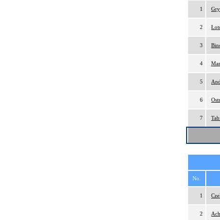
1
Gry
2
Łot
3
Bin
4
Mar
5
And
6
Ost
7
Tab
No.
1
Cze
2
Ach