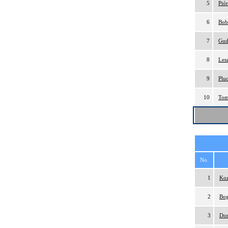
5
Pió
6
Bob
7
Gud
8
Les
9
Plu
10
Tom
No.
1
Koz
2
Bog
3
Dom