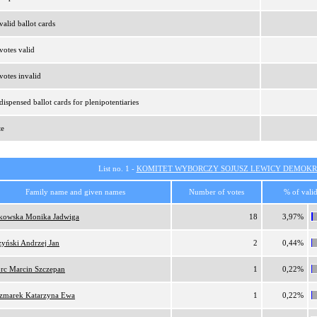
alid ballot cards
otes valid
otes invalid
ispensed ballot cards for plenipotentiaries
te
List no. 1 -
KOMITET WYBORCZY SOJUSZ LEWICY DEMOKR
Family name and given names
Number of votes
% of valid
tkowska Monika Jadwiga
18
3,97%
zyński Andrzej Jan
2
0,44%
orc Marcin Szczepan
1
0,22%
zmarek Katarzyna Ewa
1
0,22%