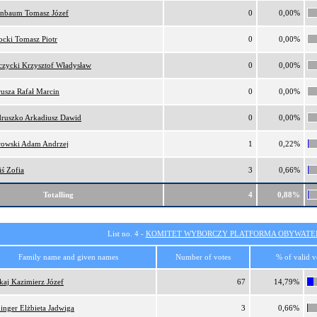
nbaum Tomasz Józef
0
0,00%
ocki Tomasz Piotr
0
0,00%
czycki Krzysztof Władysław
0
0,00%
usza Rafał Marcin
0
0,00%
ruszko Arkadiusz Dawid
0
0,00%
rowski Adam Andrzej
1
0,22%
iś Zofia
3
0,66%
Totalling
4
0,88%
List no. 4 -
KOMITET WYBORCZY PLATFORMA OBYWATEL
Family name and given names
Number of votes
% of valid v
kaj Kazimierz Józef
67
14,79%
inger Elżbieta Jadwiga
3
0,66%