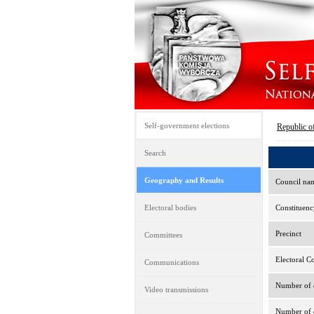
Self-government elections
Republic o
Search
Geography and Results
Council na
Electoral bodies
Constituenc
Precinct
Committees
Electoral C
Communications
Number of e
Video transmissions
Number of d