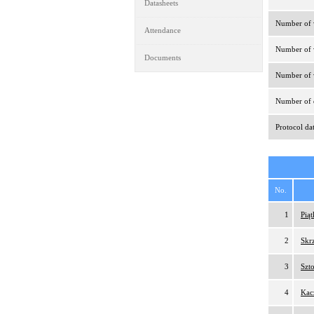
Datasheets
Number of v
Attendance
Number of v
Documents
Number of v
Number of d
Protocol da
No.
1
Pią
2
Skr
3
Szt
4
Kac