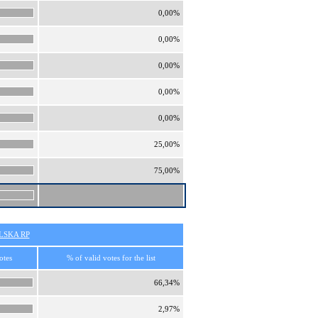
0,00%
0,00%
0,00%
0,00%
0,00%
25,00%
75,00%
SKA RP
otes
% of valid votes for the list
66,34%
2,97%