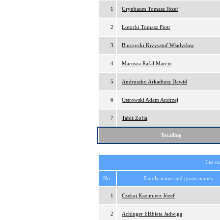
1
Grynbaum Tomasz Józef
2
Łotocki Tomasz Piotr
3
Binczycki Krzysztof Władysław
4
Marusza Rafał Marcin
5
Andruszko Arkadiusz Dawid
6
Ostrowski Adam Andrzej
7
Tabiś Zofia
Totalling
List n
No.
Family name and given names
1
Czekaj Kazimierz Józef
2
Achinger Elżbieta Jadwiga