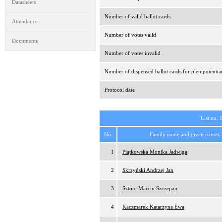
Datasheets
Number of valid ballot cards
Attendance
Number of votes valid
Documents
Number of votes invalid
Number of dispensed ballot cards for plenipotentia
Protocol date
List no. 
No.
Family name and given names
1
Piątkowska Monika Jadwiga
2
Skrzyński Andrzej Jan
3
Sztorc Marcin Szczepan
4
Kaczmarek Katarzyna Ewa