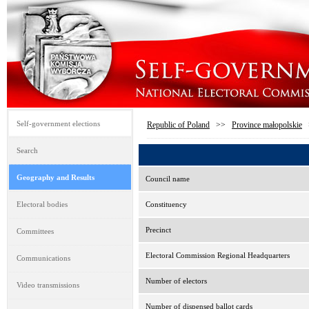
Self-government elections
Republic of Poland
>>
Province małopolskie
Search
Geography and Results
Council name
Electoral bodies
Constituency
Precinct
Committees
Electoral Commission Regional Headquarters
Communications
Number of electors
Video transmissions
Number of dispensed ballot cards