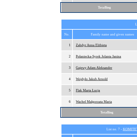
Totalling
L
No.
Family name and given names
1
Zabdyr Anna Elżbieta
2
Połaniecka-Syrek Jolanta Janina
3
Gajewy Adam Aleksander
4
Wojdyło Jakub Arnold
5
Flak Marta Łucja
6
Wachel Małgorzata Maria
Totalling
List no. 7 -
KOMITE