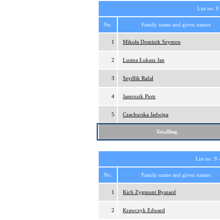
List no. 8
No.
Family name and given names
1
Mikuła Dominik Szymon
2
Lusina Łukasz Jan
3
Szydlik Rafał
4
Jamrozik Piotr
5
Czachurska Jadwiga
Totalling
List no. 9 
No.
Family name and given names
1
Kich Zygmunt Ryszard
2
Krawczyk Edward