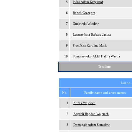
5
Pióro Adam Krzysztof
6
Bobek Grzegorz
7
Gudowski Wiesław
8
Leszczyńska Barbara Janina
9
Plucińska Karolina Maria
10
Tomaszewska-Jekiel Halina Wanda
Totalling
List no.
No.
Family name and given names
1
Kozak Wojciech
2
Bogdali Bogdan Wojciech
3
Domagała Adam Stanisław