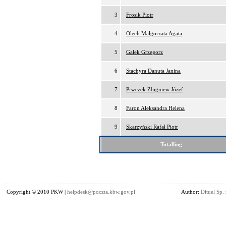
3
Frosik Piotr
4
Olech Małgorzata Agata
5
Gałek Grzegorz
6
Stachyra Danuta Janina
7
Piszczek Zbigniew Józef
8
Faron Aleksandra Helena
9
Skarżyński Rafał Piotr
Totalling
Copyright © 2010 PKW |
helpdesk@poczta.kbw.gov.pl
Author:
Dituel Sp. 