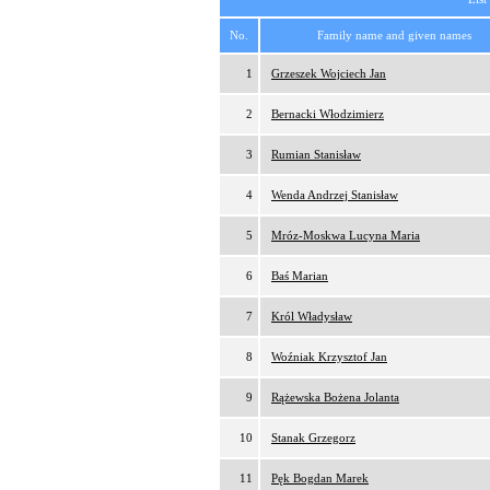
No.
Family name and given names
1
Grzeszek Wojciech Jan
2
Bernacki Włodzimierz
3
Rumian Stanisław
4
Wenda Andrzej Stanisław
5
Mróz-Moskwa Lucyna Maria
6
Baś Marian
7
Król Władysław
8
Woźniak Krzysztof Jan
9
Rążewska Bożena Jolanta
10
Stanak Grzegorz
11
Pęk Bogdan Marek