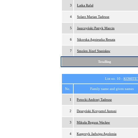
3
Łatka Rafał
4
Solarz Marian Tadeusz
5
Jaszczyński Patryk Marcin
6
Sikorska Agnieszka Renata
7
Smolen Józef Stanisław
Totalling
List no. 10 -
KOMITE
No.
Family name and given names
1
Potocki Andrzej Tadeusz
2
Deszyński Krzysztof Antoni
3
Mikuła Bogusz Wacław
4
Kasprzyk Jadwiga Apolonia