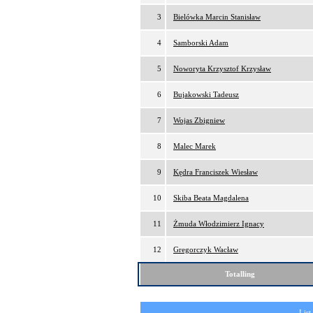
3
Bielówka Marcin Stanisław
4
Samborski Adam
5
Noworyta Krzysztof Krzysław
6
Bujakowski Tadeusz
7
Wojas Zbigniew
8
Malec Marek
9
Kędra Franciszek Wiesław
10
Skiba Beata Magdalena
11
Żmuda Włodzimierz Ignacy
12
Gregorczyk Wacław
Totalling
List