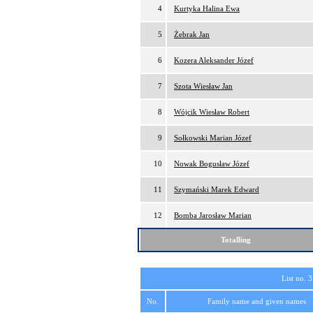
4
Kurtyka Halina Ewa
5
Żebrak Jan
6
Kozera Aleksander Józef
7
Szota Wiesław Jan
8
Wójcik Wiesław Robert
9
Sołkowski Marian Józef
10
Nowak Bogusław Józef
11
Szymański Marek Edward
12
Bomba Jarosław Marian
Totalling
List no. 3
No.
Family name and given names