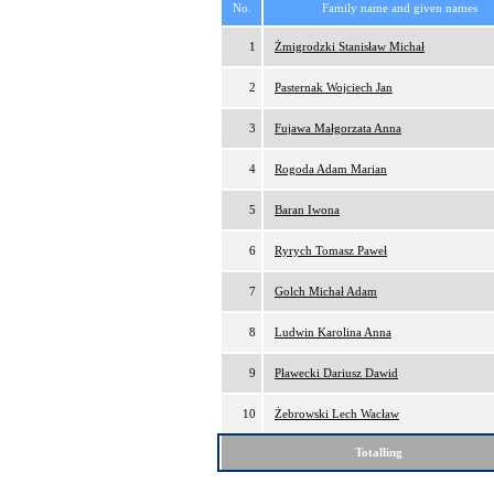
No.
Family name and given names
1
Żmigrodzki Stanisław Michał
2
Pasternak Wojciech Jan
3
Fujawa Małgorzata Anna
4
Rogoda Adam Marian
5
Baran Iwona
6
Ryrych Tomasz Paweł
7
Golch Michał Adam
8
Ludwin Karolina Anna
9
Pławecki Dariusz Dawid
10
Żebrowski Lech Wacław
Totalling