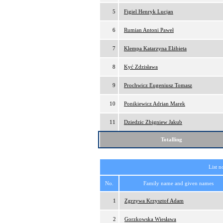
5
Figiel Henryk Lucjan
6
Rumian Antoni Paweł
7
Klempa Katarzyna Elżbieta
8
Kyć Zdzisława
9
Prochwicz Eugeniusz Tomasz
10
Ponikiewicz Adrian Marek
11
Dziedzic Zbigniew Jakub
Totalling
List n
No.
Family name and given names
1
Zgrzywa Krzysztof Adam
2
Gorzkowska Wiesława