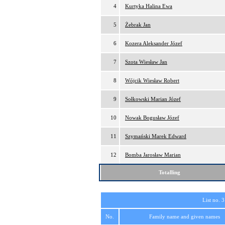
4
Kurtyka Halina Ewa
5
Żebrak Jan
6
Kozera Aleksander Józef
7
Szota Wiesław Jan
8
Wójcik Wiesław Robert
9
Sołkowski Marian Józef
10
Nowak Bogusław Józef
11
Szymański Marek Edward
12
Bomba Jarosław Marian
Totalling
List no. 3
No.
Family name and given names