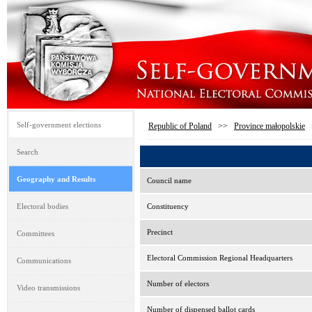
Self-government elections
Republic of Poland
>>
Province małopolskie
Search
Geography and Results
Council name
Electoral bodies
Constituency
Precinct
Committees
Electoral Commission Regional Headquarters
Communications
Number of electors
Video transmissions
Number of dispensed ballot cards