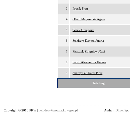
3
Frosik Piotr
4
Olech Małgorzata Agata
5
Gałek Grzegorz
6
Stachyra Danuta Janina
7
Piszczek Zbigniew Józef
8
Faron Aleksandra Helena
9
Skarżyński Rafał Piotr
Totalling
Copyright © 2010 PKW |
helpdesk@poczta.kbw.gov.pl
Author:
Dituel Sp. 