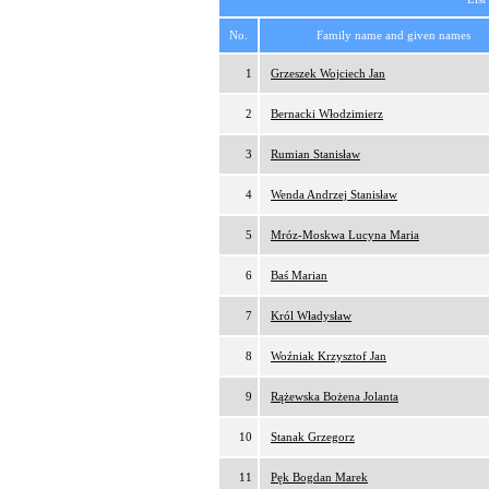
No.
Family name and given names
1
Grzeszek Wojciech Jan
2
Bernacki Włodzimierz
3
Rumian Stanisław
4
Wenda Andrzej Stanisław
5
Mróz-Moskwa Lucyna Maria
6
Baś Marian
7
Król Władysław
8
Woźniak Krzysztof Jan
9
Rążewska Bożena Jolanta
10
Stanak Grzegorz
11
Pęk Bogdan Marek