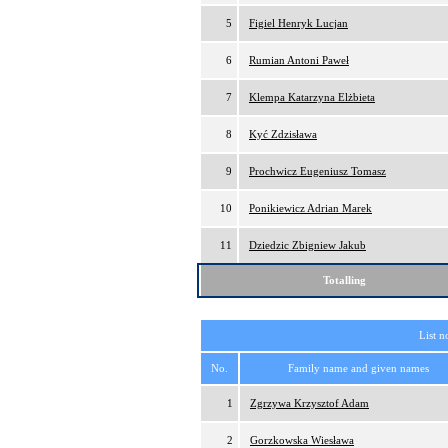
5
Figiel Henryk Lucjan
6
Rumian Antoni Paweł
7
Klempa Katarzyna Elżbieta
8
Kyć Zdzisława
9
Prochwicz Eugeniusz Tomasz
10
Ponikiewicz Adrian Marek
11
Dziedzic Zbigniew Jakub
Totalling
List n
No.
Family name and given names
1
Zgrzywa Krzysztof Adam
2
Gorzkowska Wiesława