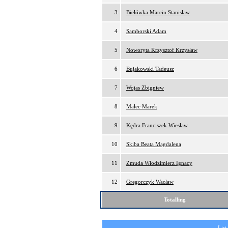
3
Bielówka Marcin Stanisław
4
Samborski Adam
5
Noworyta Krzysztof Krzysław
6
Bujakowski Tadeusz
7
Wojas Zbigniew
8
Malec Marek
9
Kędra Franciszek Wiesław
10
Skiba Beata Magdalena
11
Żmuda Włodzimierz Ignacy
12
Gregorczyk Wacław
Totalling
List