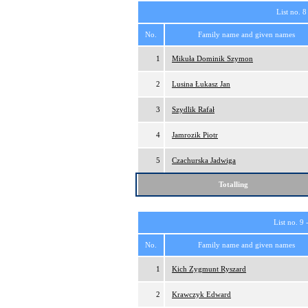
List no. 8
No.
Family name and given names
1
Mikuła Dominik Szymon
2
Lusina Łukasz Jan
3
Szydlik Rafał
4
Jamrozik Piotr
5
Czachurska Jadwiga
Totalling
List no. 9 
No.
Family name and given names
1
Kich Zygmunt Ryszard
2
Krawczyk Edward