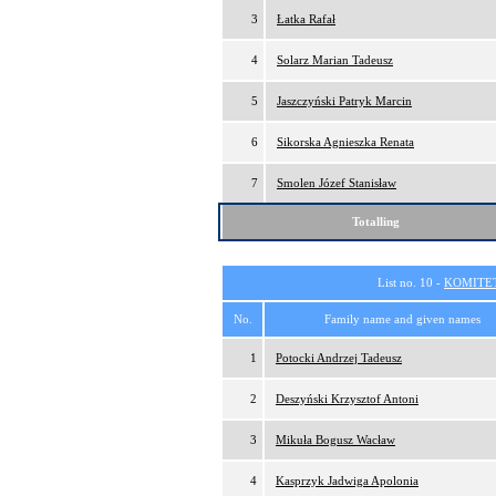
3
Łatka Rafał
4
Solarz Marian Tadeusz
5
Jaszczyński Patryk Marcin
6
Sikorska Agnieszka Renata
7
Smolen Józef Stanisław
Totalling
List no. 10 -
KOMITE
No.
Family name and given names
1
Potocki Andrzej Tadeusz
2
Deszyński Krzysztof Antoni
3
Mikuła Bogusz Wacław
4
Kasprzyk Jadwiga Apolonia