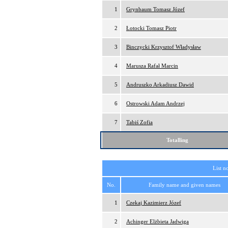
1
Grynbaum Tomasz Józef
2
Łotocki Tomasz Piotr
3
Binczycki Krzysztof Władysław
4
Marusza Rafał Marcin
5
Andruszko Arkadiusz Dawid
6
Ostrowski Adam Andrzej
7
Tabiś Zofia
Totalling
List n
No.
Family name and given names
1
Czekaj Kazimierz Józef
2
Achinger Elżbieta Jadwiga