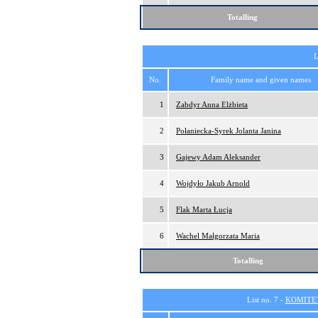
Totalling
L
No.
Family name and given names
1
Zabdyr Anna Elżbieta
2
Połaniecka-Syrek Jolanta Janina
3
Gajewy Adam Aleksander
4
Wojdyło Jakub Arnold
5
Flak Marta Łucja
6
Wachel Małgorzata Maria
Totalling
List no. 7 -
KOMITE