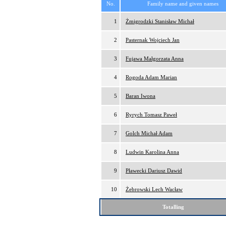
No.
Family name and given names
1
Żmigrodzki Stanisław Michał
2
Pasternak Wojciech Jan
3
Fujawa Małgorzata Anna
4
Rogoda Adam Marian
5
Baran Iwona
6
Ryrych Tomasz Paweł
7
Golch Michał Adam
8
Ludwin Karolina Anna
9
Pławecki Dariusz Dawid
10
Żebrowski Lech Wacław
Totalling