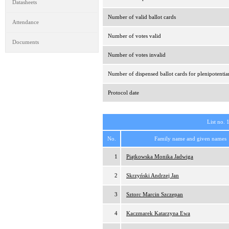
Datasheets
Number of valid ballot cards
Attendance
Number of votes valid
Documents
Number of votes invalid
Number of dispensed ballot cards for plenipotentia
Protocol date
List no. 
No.
Family name and given names
1
Piątkowska Monika Jadwiga
2
Skrzyński Andrzej Jan
3
Sztorc Marcin Szczepan
4
Kaczmarek Katarzyna Ewa