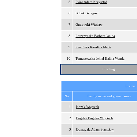
5
Pióro Adam Krzysztof
6
Bobek Grzegorz
7
Gudowski Wiesław
8
Leszczyńska Barbara Janina
9
Plucińska Karolina Maria
10
Tomaszewska-Jekiel Halina Wanda
Totalling
List no.
No.
Family name and given names
1
Kozak Wojciech
2
Bogdali Bogdan Wojciech
3
Domagała Adam Stanisław