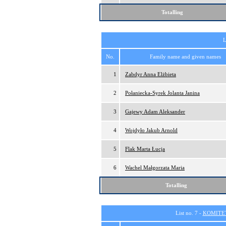
Totalling
L
No.
Family name and given names
1
Zabdyr Anna Elżbieta
2
Połaniecka-Syrek Jolanta Janina
3
Gajewy Adam Aleksander
4
Wojdyło Jakub Arnold
5
Flak Marta Łucja
6
Wachel Małgorzata Maria
Totalling
List no. 7 -
KOMITE