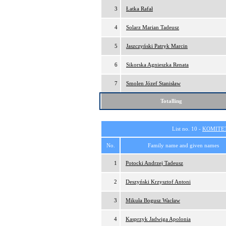
3
Łatka Rafał
4
Solarz Marian Tadeusz
5
Jaszczyński Patryk Marcin
6
Sikorska Agnieszka Renata
7
Smolen Józef Stanisław
Totalling
List no. 10 -
KOMITE
No.
Family name and given names
1
Potocki Andrzej Tadeusz
2
Deszyński Krzysztof Antoni
3
Mikuła Bogusz Wacław
4
Kasprzyk Jadwiga Apolonia