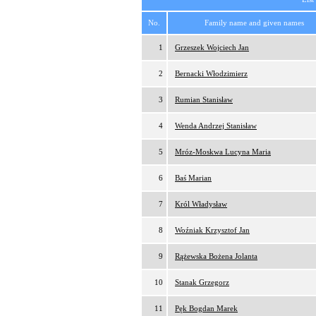
No.
Family name and given names
1
Grzeszek Wojciech Jan
2
Bernacki Włodzimierz
3
Rumian Stanisław
4
Wenda Andrzej Stanisław
5
Mróz-Moskwa Lucyna Maria
6
Baś Marian
7
Król Władysław
8
Woźniak Krzysztof Jan
9
Rążewska Bożena Jolanta
10
Stanak Grzegorz
11
Pęk Bogdan Marek