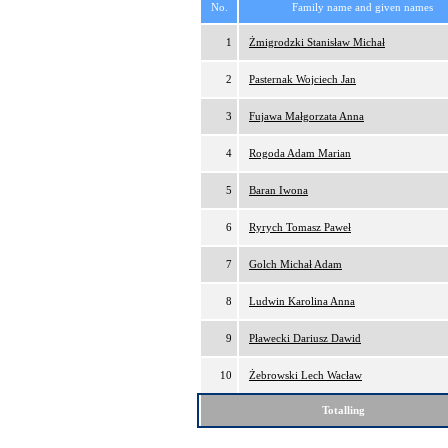
No.
Family name and given names
1
Żmigrodzki Stanisław Michał
2
Pasternak Wojciech Jan
3
Fujawa Małgorzata Anna
4
Rogoda Adam Marian
5
Baran Iwona
6
Ryrych Tomasz Paweł
7
Golch Michał Adam
8
Ludwin Karolina Anna
9
Pławecki Dariusz Dawid
10
Żebrowski Lech Wacław
Totalling