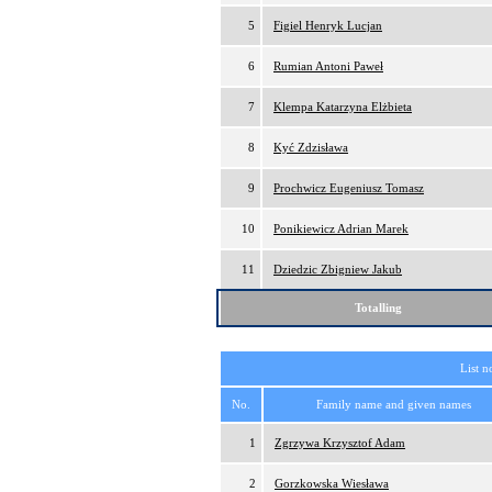
5
Figiel Henryk Lucjan
6
Rumian Antoni Paweł
7
Klempa Katarzyna Elżbieta
8
Kyć Zdzisława
9
Prochwicz Eugeniusz Tomasz
10
Ponikiewicz Adrian Marek
11
Dziedzic Zbigniew Jakub
Totalling
List n
No.
Family name and given names
1
Zgrzywa Krzysztof Adam
2
Gorzkowska Wiesława