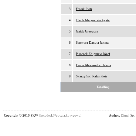
3
Frosik Piotr
4
Olech Małgorzata Agata
5
Gałek Grzegorz
6
Stachyra Danuta Janina
7
Piszczek Zbigniew Józef
8
Faron Aleksandra Helena
9
Skarżyński Rafał Piotr
Totalling
Copyright © 2010 PKW |
helpdesk@poczta.kbw.gov.pl
Author:
Dituel Sp. 