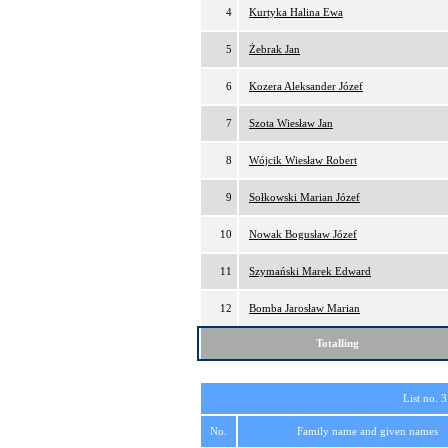
4
Kurtyka Halina Ewa
5
Żebrak Jan
6
Kozera Aleksander Józef
7
Szota Wiesław Jan
8
Wójcik Wiesław Robert
9
Sołkowski Marian Józef
10
Nowak Bogusław Józef
11
Szymański Marek Edward
12
Bomba Jarosław Marian
Totalling
List no. 3
No.
Family name and given names