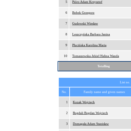
5
Pióro Adam Krzysztof
6
Bobek Grzegorz
7
Gudowski Wiesław
8
Leszczyńska Barbara Janina
9
Plucińska Karolina Maria
10
Tomaszewska-Jekiel Halina Wanda
Totalling
List no.
No.
Family name and given names
1
Kozak Wojciech
2
Bogdali Bogdan Wojciech
3
Domagała Adam Stanisław