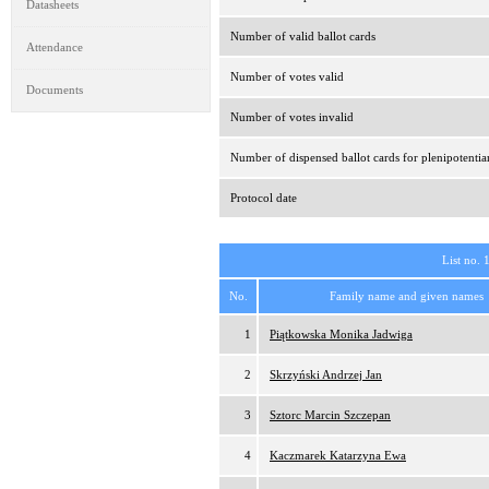
Datasheets
Number of valid ballot cards
Attendance
Number of votes valid
Documents
Number of votes invalid
Number of dispensed ballot cards for plenipotentia
Protocol date
List no. 
No.
Family name and given names
1
Piątkowska Monika Jadwiga
2
Skrzyński Andrzej Jan
3
Sztorc Marcin Szczepan
4
Kaczmarek Katarzyna Ewa