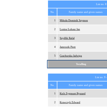
List no. 8
No.
Family name and given names
1
Mikuła Dominik Szymon
2
Lusina Łukasz Jan
3
Szydlik Rafał
4
Jamrozik Piotr
5
Czachurska Jadwiga
Totalling
List no. 9 
No.
Family name and given names
1
Kich Zygmunt Ryszard
2
Krawczyk Edward