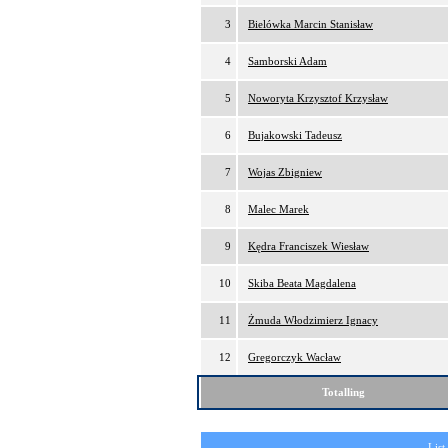
3
Bielówka Marcin Stanisław
4
Samborski Adam
5
Noworyta Krzysztof Krzysław
6
Bujakowski Tadeusz
7
Wojas Zbigniew
8
Malec Marek
9
Kędra Franciszek Wiesław
10
Skiba Beata Magdalena
11
Żmuda Włodzimierz Ignacy
12
Gregorczyk Wacław
Totalling
List