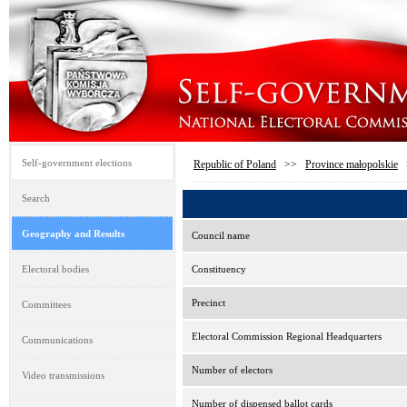
Self-government elections
Republic of Poland
>>
Province małopolskie
Search
Geography and Results
Council name
Electoral bodies
Constituency
Precinct
Committees
Electoral Commission Regional Headquarters
Communications
Number of electors
Video transmissions
Number of dispensed ballot cards