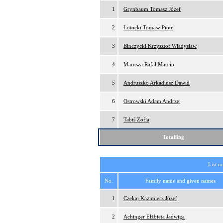
1
Grynbaum Tomasz Józef
2
Łotocki Tomasz Piotr
3
Binczycki Krzysztof Władysław
4
Marusza Rafał Marcin
5
Andruszko Arkadiusz Dawid
6
Ostrowski Adam Andrzej
7
Tabiś Zofia
Totalling
List n
No.
Family name and given names
1
Czekaj Kazimierz Józef
2
Achinger Elżbieta Jadwiga