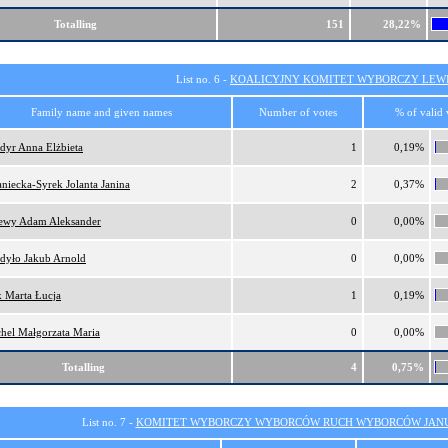
Totalling
151
28,22%
List no. 6 -
KOALICYJNY KOMITET WYBORCZY LEW
Family name and given names
Number of votes
% of valid 
dyr Anna Elżbieta
1
0,19%
aniecka-Syrek Jolanta Janina
2
0,37%
ewy Adam Aleksander
0
0,00%
dyło Jakub Arnold
0
0,00%
k Marta Łucja
1
0,19%
hel Małgorzata Maria
0
0,00%
Totalling
4
0,75%
List no. 7 -
KOMITET WYBORCZY WYBORCÓW RUCH WYBORCÓW JANU