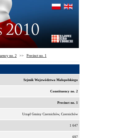
uency no. 2
>>
Precinct no. 1
Sejmik Województwa Małopolskiego
Constituency no. 2
Precinct no. 1
Urząd Gminy Czernichów, Czernichów
1 647
697