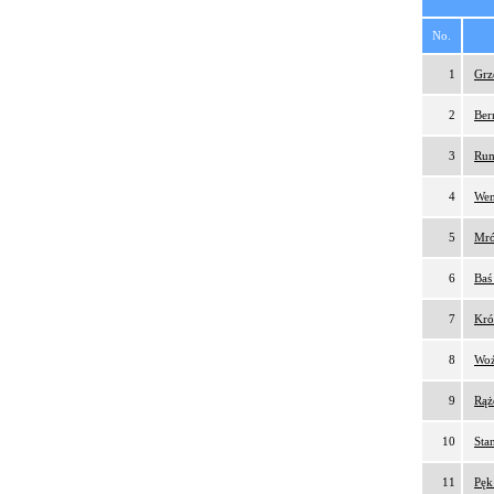
No.
1
Grz
2
Ber
3
Rum
4
Wen
5
Mró
6
Baś
7
Kró
8
Woź
9
Rąż
10
Sta
11
Pęk