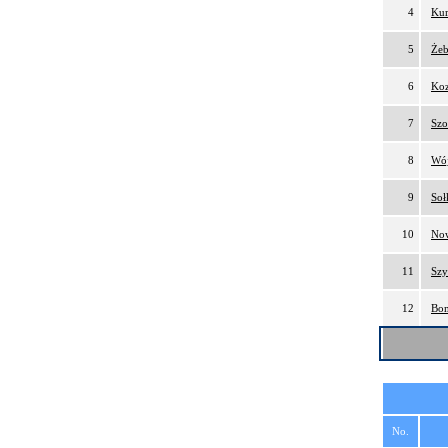
4
Kur
5
Żeb
6
Koz
7
Szo
8
Wój
9
Soł
10
Now
11
Szy
12
Bom
No.