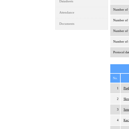
Datasheets
Number of v
Attendance
Number of v
Documents
Number of v
Number of d
Protocol da
No.
1
Pią
2
Skr
3
Szt
4
Kac