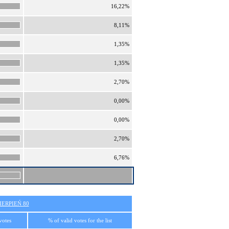
16,22%
8,11%
1,35%
1,35%
2,70%
0,00%
0,00%
2,70%
6,76%
ERPIEŃ 80
votes
% of valid votes for the list