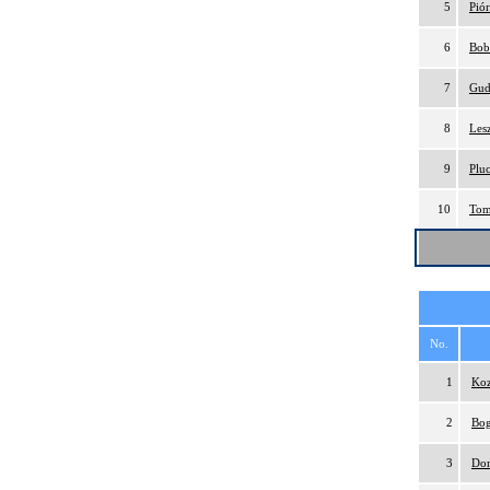
5
Pió
6
Bob
7
Gud
8
Les
9
Plu
10
Tom
No.
1
Koz
2
Bog
3
Dom