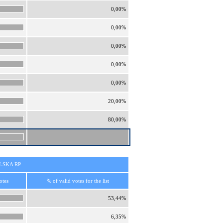
0,00%
0,00%
0,00%
0,00%
0,00%
20,00%
80,00%
SKA RP
otes
% of valid votes for the list
53,44%
6,35%