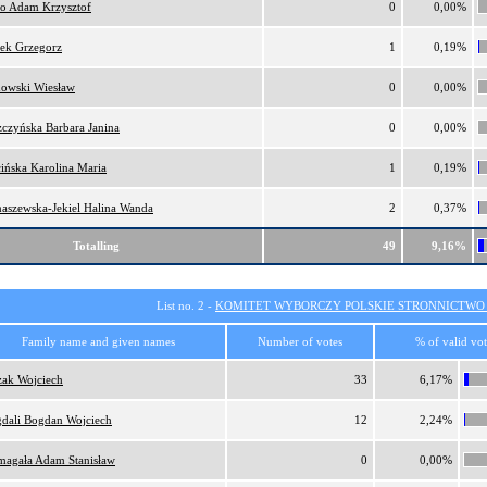
ro Adam Krzysztof
0
0,00%
ek Grzegorz
1
0,19%
owski Wiesław
0
0,00%
zczyńska Barbara Janina
0
0,00%
cińska Karolina Maria
1
0,19%
aszewska-Jekiel Halina Wanda
2
0,37%
Totalling
49
9,16%
List no. 2 -
KOMITET WYBORCZY POLSKIE STRONNICTW
Family name and given names
Number of votes
% of valid vot
ak Wojciech
33
6,17%
dali Bogdan Wojciech
12
2,24%
agała Adam Stanisław
0
0,00%