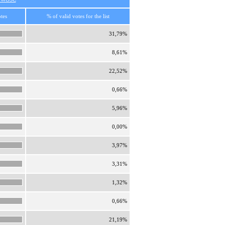
tes
% of valid votes for the list
31,79%
8,61%
22,52%
0,66%
5,96%
0,00%
3,97%
3,31%
1,32%
0,66%
21,19%