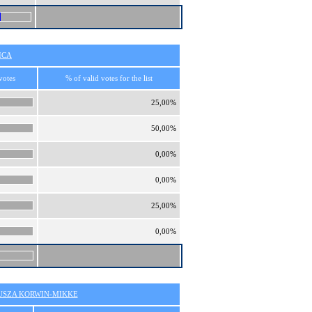
ICA
votes
% of valid votes for the list
25,00%
50,00%
0,00%
0,00%
25,00%
0,00%
SZA KORWIN-MIKKE