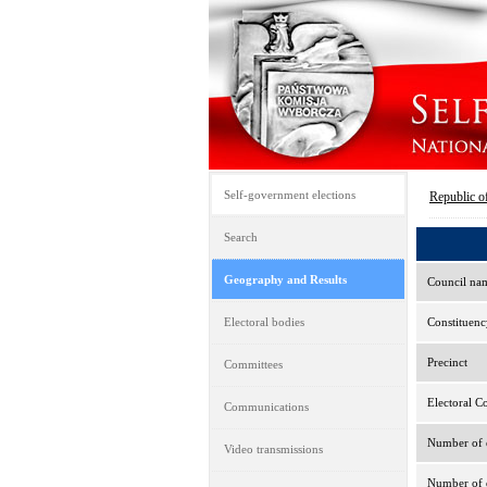
Self-government elections
Republic o
Search
Geography and Results
Council na
Electoral bodies
Constituenc
Precinct
Committees
Electoral C
Communications
Number of e
Video transmissions
Number of d