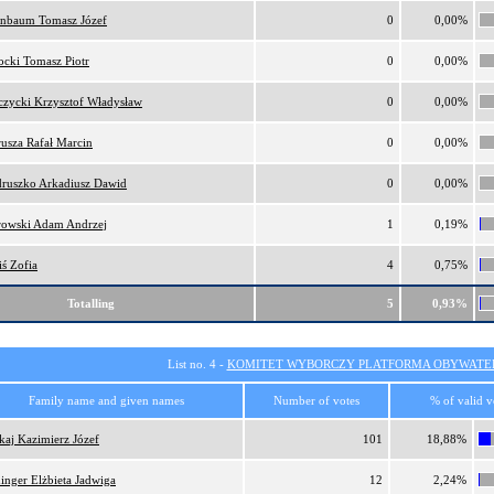
nbaum Tomasz Józef
0
0,00%
ocki Tomasz Piotr
0
0,00%
czycki Krzysztof Władysław
0
0,00%
usza Rafał Marcin
0
0,00%
ruszko Arkadiusz Dawid
0
0,00%
rowski Adam Andrzej
1
0,19%
iś Zofia
4
0,75%
Totalling
5
0,93%
List no. 4 -
KOMITET WYBORCZY PLATFORMA OBYWATEL
Family name and given names
Number of votes
% of valid v
kaj Kazimierz Józef
101
18,88%
inger Elżbieta Jadwiga
12
2,24%