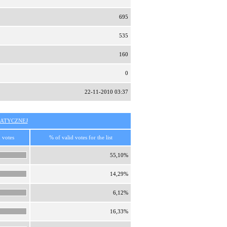
695
535
160
0
22-11-2010 03:37
ATYCZNEJ
 votes
% of valid votes for the list
55,10%
14,29%
6,12%
16,33%