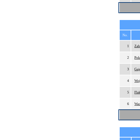
No.
1
Zab
2
Poł
3
Gaj
4
Woj
5
Fla
6
Wac