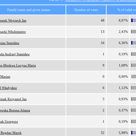
Family name and given names
Number of votes
% of valid vo
eszek Wojciech Jan
48
8,97%
nacki Włodzimierz
13
2,43%
ian Stanisław
34
6,36%
da Andrzej Stanisław
1
0,19%
z-Moskwa Lucyna Maria
9
1,68%
 Marian
0
0,00%
l Władysław
6
1,12%
niak Krzysztof Jan
5
0,93%
ewska Bożena Jolanta
2
0,37%
nak Grzegorz
1
0,19%
 Bogdan Marek
32
5,98%