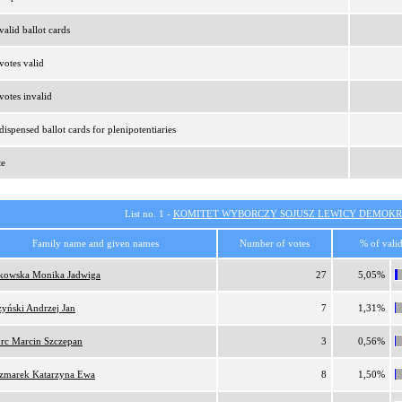
alid ballot cards
otes valid
otes invalid
ispensed ballot cards for plenipotentiaries
te
List no. 1 -
KOMITET WYBORCZY SOJUSZ LEWICY DEMOKR
Family name and given names
Number of votes
% of valid
tkowska Monika Jadwiga
27
5,05%
zyński Andrzej Jan
7
1,31%
orc Marcin Szczepan
3
0,56%
zmarek Katarzyna Ewa
8
1,50%