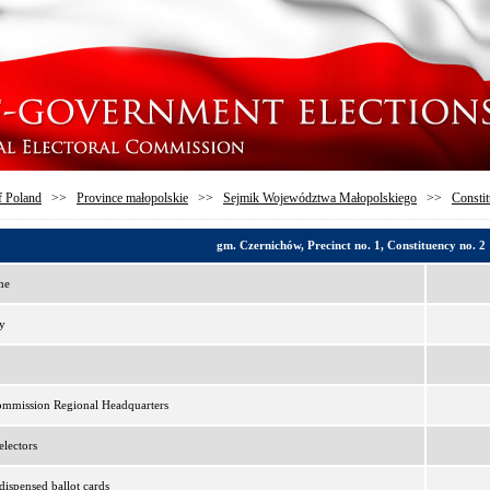
f Poland
>>
Province małopolskie
>>
Sejmik Województwa Małopolskiego
>>
Constit
gm. Czernichów, Precinct no. 1, Constituency no. 2
me
y
ommission Regional Headquarters
lectors
ispensed ballot cards