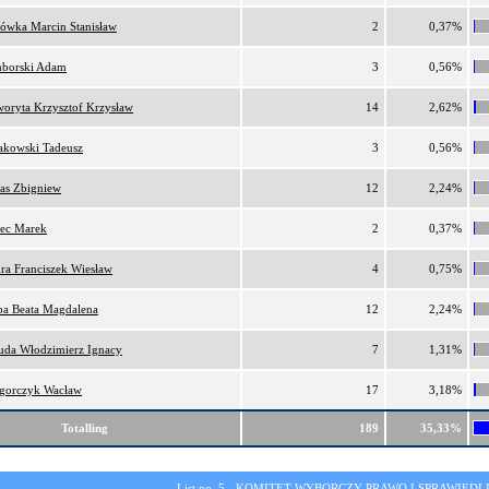
lówka Marcin Stanisław
2
0,37%
borski Adam
3
0,56%
oryta Krzysztof Krzysław
14
2,62%
akowski Tadeusz
3
0,56%
as Zbigniew
12
2,24%
ec Marek
2
0,37%
ra Franciszek Wiesław
4
0,75%
ba Beata Magdalena
12
2,24%
da Włodzimierz Ignacy
7
1,31%
gorczyk Wacław
17
3,18%
Totalling
189
35,33%
List no. 5 -
KOMITET WYBORCZY PRAWO I SPRAWIEDL