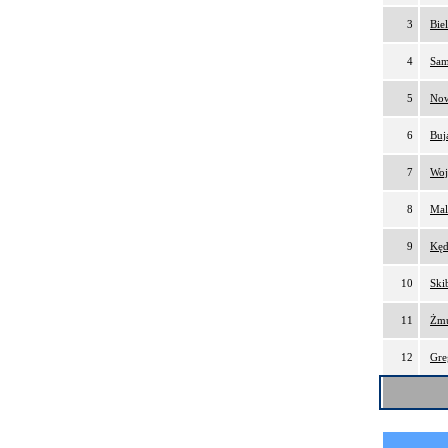
3
Bie
4
Sam
5
Now
6
Buj
7
Woj
8
Mal
9
Kęd
10
Ski
11
Żmu
12
Gre