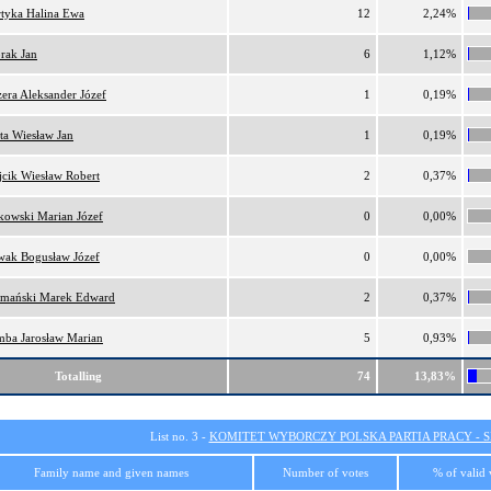
tyka Halina Ewa
12
2,24%
rak Jan
6
1,12%
era Aleksander Józef
1
0,19%
ta Wiesław Jan
1
0,19%
cik Wiesław Robert
2
0,37%
kowski Marian Józef
0
0,00%
ak Bogusław Józef
0
0,00%
mański Marek Edward
2
0,37%
ba Jarosław Marian
5
0,93%
Totalling
74
13,83%
List no. 3 -
KOMITET WYBORCZY POLSKA PARTIA PRACY - SI
Family name and given names
Number of votes
% of valid 