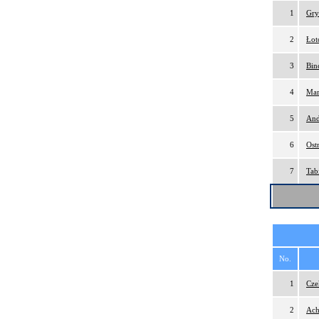
1
Gry
2
Łot
3
Bin
4
Mar
5
And
6
Ost
7
Tab
No.
1
Cze
2
Ach