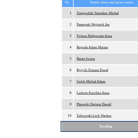
No.
Family name and given names
1
Żmigrodzki Stanisław Michał
2
Pasternak Wojciech Jan
3
Fujawa Małgorzata Anna
4
Rogoda Adam Marian
5
Baran Iwona
6
Ryrych Tomasz Paweł
7
Golch Michał Adam
8
Ludwin Karolina Anna
9
Pławecki Dariusz Dawid
10
Żebrowski Lech Wacław
Totalling