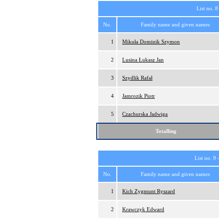
List no. 8
No.
Family name and given names
1
Mikuła Dominik Szymon
2
Lusina Łukasz Jan
3
Szydlik Rafał
4
Jamrozik Piotr
5
Czachurska Jadwiga
Totalling
List no. 9 
No.
Family name and given names
1
Kich Zygmunt Ryszard
2
Krawczyk Edward