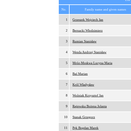
No.
Family name and given names
1
Grzeszek Wojciech Jan
2
Bernacki Włodzimierz
3
Rumian Stanisław
4
Wenda Andrzej Stanisław
5
Mróz-Moskwa Lucyna Maria
6
Baś Marian
7
Król Władysław
8
Woźniak Krzysztof Jan
9
Rążewska Bożena Jolanta
10
Stanak Grzegorz
11
Pęk Bogdan Marek