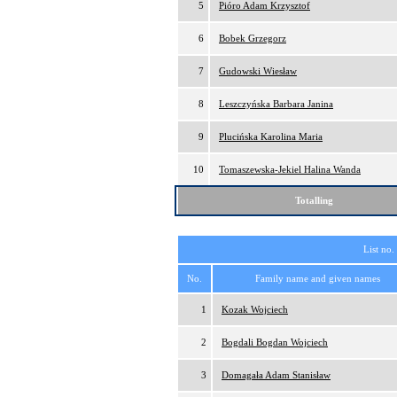
5
Pióro Adam Krzysztof
6
Bobek Grzegorz
7
Gudowski Wiesław
8
Leszczyńska Barbara Janina
9
Plucińska Karolina Maria
10
Tomaszewska-Jekiel Halina Wanda
Totalling
List no.
No.
Family name and given names
1
Kozak Wojciech
2
Bogdali Bogdan Wojciech
3
Domagała Adam Stanisław