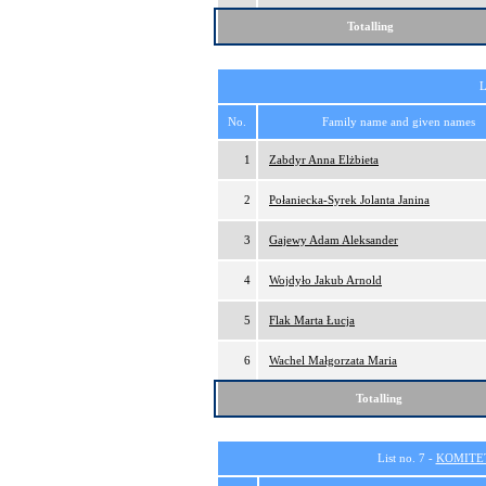
Totalling
L
No.
Family name and given names
1
Zabdyr Anna Elżbieta
2
Połaniecka-Syrek Jolanta Janina
3
Gajewy Adam Aleksander
4
Wojdyło Jakub Arnold
5
Flak Marta Łucja
6
Wachel Małgorzata Maria
Totalling
List no. 7 -
KOMITE