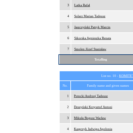
3
Łatka Rafał
4
Solarz Marian Tadeusz
5
Jaszczyński Patryk Marcin
6
Sikorska Agnieszka Renata
7
Smolen Józef Stanisław
Totalling
List no. 10 -
KOMITE
No.
Family name and given names
1
Potocki Andrzej Tadeusz
2
Deszyński Krzysztof Antoni
3
Mikuła Bogusz Wacław
4
Kasprzyk Jadwiga Apolonia