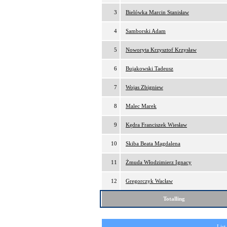
3
Bielówka Marcin Stanisław
4
Samborski Adam
5
Noworyta Krzysztof Krzysław
6
Bujakowski Tadeusz
7
Wojas Zbigniew
8
Malec Marek
9
Kędra Franciszek Wiesław
10
Skiba Beata Magdalena
11
Żmuda Włodzimierz Ignacy
12
Gregorczyk Wacław
Totalling
List