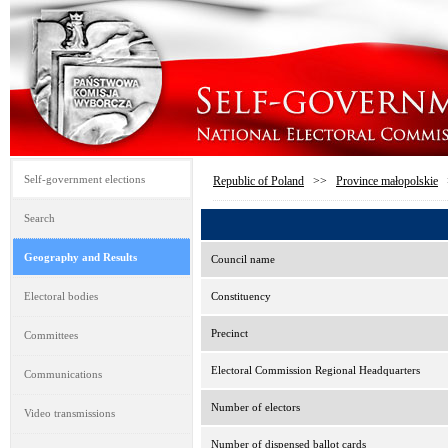
Self-government elections
Republic of Poland
>>
Province małopolskie
Search
Geography and Results
Council name
Electoral bodies
Constituency
Precinct
Committees
Electoral Commission Regional Headquarters
Communications
Number of electors
Video transmissions
Number of dispensed ballot cards