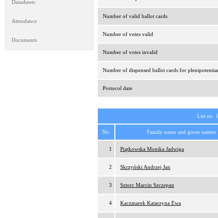
Datasheets
Number of valid ballot cards
Attendance
Number of votes valid
Documents
Number of votes invalid
Number of dispensed ballot cards for plenipotentia
Protocol date
List no. 
No.
Family name and given names
1
Piątkowska Monika Jadwiga
2
Skrzyński Andrzej Jan
3
Sztorc Marcin Szczepan
4
Kaczmarek Katarzyna Ewa