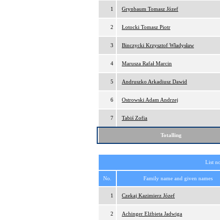
1
Grynbaum Tomasz Józef
2
Łotocki Tomasz Piotr
3
Binczycki Krzysztof Władysław
4
Marusza Rafał Marcin
5
Andruszko Arkadiusz Dawid
6
Ostrowski Adam Andrzej
7
Tabiś Zofia
Totalling
List n
No.
Family name and given names
1
Czekaj Kazimierz Józef
2
Achinger Elżbieta Jadwiga