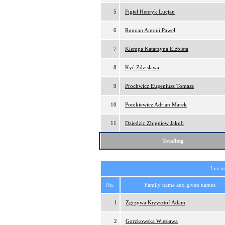
5
Figiel Henryk Lucjan
6
Rumian Antoni Paweł
7
Klempa Katarzyna Elżbieta
8
Kyć Zdzisława
9
Prochwicz Eugeniusz Tomasz
10
Ponikiewicz Adrian Marek
11
Dziedzic Zbigniew Jakub
Totalling
List n
No.
Family name and given names
1
Zgrzywa Krzysztof Adam
2
Gorzkowska Wiesława