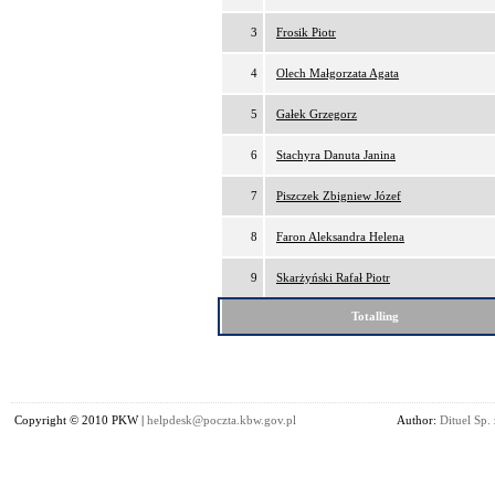
3
Frosik Piotr
4
Olech Małgorzata Agata
5
Gałek Grzegorz
6
Stachyra Danuta Janina
7
Piszczek Zbigniew Józef
8
Faron Aleksandra Helena
9
Skarżyński Rafał Piotr
Totalling
Copyright © 2010 PKW |
helpdesk@poczta.kbw.gov.pl
Author:
Dituel Sp. 