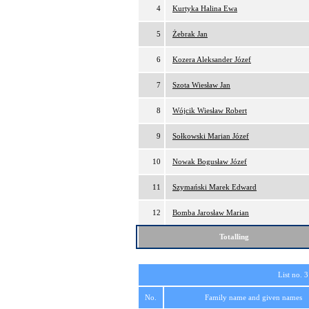
4
Kurtyka Halina Ewa
5
Żebrak Jan
6
Kozera Aleksander Józef
7
Szota Wiesław Jan
8
Wójcik Wiesław Robert
9
Sołkowski Marian Józef
10
Nowak Bogusław Józef
11
Szymański Marek Edward
12
Bomba Jarosław Marian
Totalling
List no. 3
No.
Family name and given names