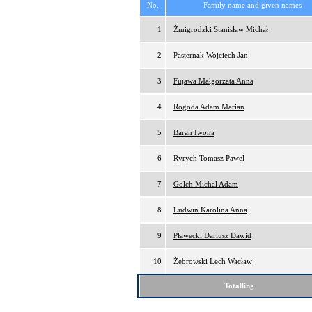
No.
Family name and given names
1
Żmigrodzki Stanisław Michał
2
Pasternak Wojciech Jan
3
Fujawa Małgorzata Anna
4
Rogoda Adam Marian
5
Baran Iwona
6
Ryrych Tomasz Paweł
7
Golch Michał Adam
8
Ludwin Karolina Anna
9
Pławecki Dariusz Dawid
10
Żebrowski Lech Wacław
Totalling