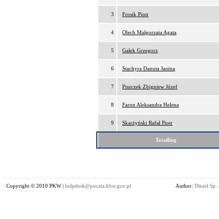
3
Frosik Piotr
4
Olech Małgorzata Agata
5
Gałek Grzegorz
6
Stachyra Danuta Janina
7
Piszczek Zbigniew Józef
8
Faron Aleksandra Helena
9
Skarżyński Rafał Piotr
Totalling
Copyright © 2010 PKW |
helpdesk@poczta.kbw.gov.pl
Author:
Dituel Sp. 