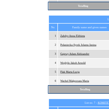
Totalling
L
No.
Family name and given names
1
Zabdyr Anna Elżbieta
2
Połaniecka-Syrek Jolanta Janina
3
Gajewy Adam Aleksander
4
Wojdyło Jakub Arnold
5
Flak Marta Łucja
6
Wachel Małgorzata Maria
Totalling
List no. 7 -
KOMITE