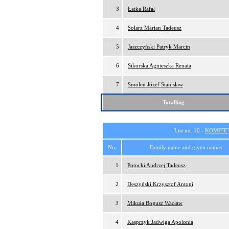
3
Łatka Rafał
4
Solarz Marian Tadeusz
5
Jaszczyński Patryk Marcin
6
Sikorska Agnieszka Renata
7
Smolen Józef Stanisław
Totalling
List no. 10 -
KOMITE
No.
Family name and given names
1
Potocki Andrzej Tadeusz
2
Deszyński Krzysztof Antoni
3
Mikuła Bogusz Wacław
4
Kasprzyk Jadwiga Apolonia