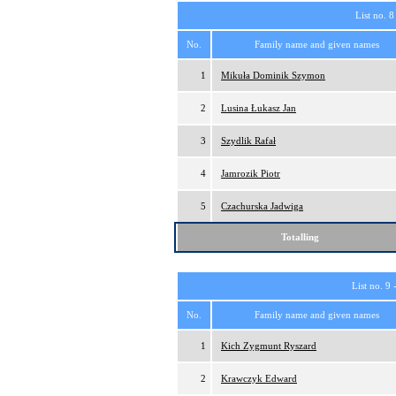
List no. 8
No.
Family name and given names
1
Mikuła Dominik Szymon
2
Lusina Łukasz Jan
3
Szydlik Rafał
4
Jamrozik Piotr
5
Czachurska Jadwiga
Totalling
List no. 9 
No.
Family name and given names
1
Kich Zygmunt Ryszard
2
Krawczyk Edward