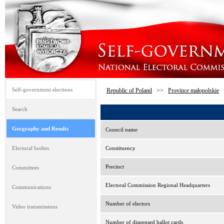
Self-government elections
Republic of Poland
>>
Province małopolskie
Search
Geography and Results
Council name
Electoral bodies
Constituency
Precinct
Committees
Electoral Commission Regional Headquarters
Communications
Number of electors
Video transmissions
Number of dispensed ballot cards