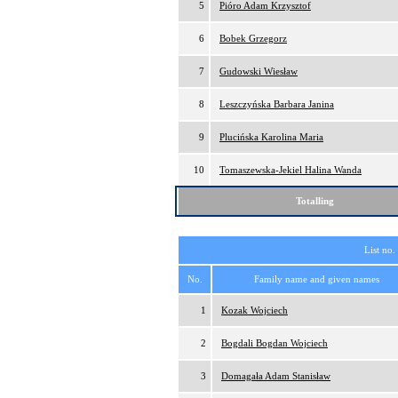
5
Pióro Adam Krzysztof
6
Bobek Grzegorz
7
Gudowski Wiesław
8
Leszczyńska Barbara Janina
9
Plucińska Karolina Maria
10
Tomaszewska-Jekiel Halina Wanda
Totalling
List no.
No.
Family name and given names
1
Kozak Wojciech
2
Bogdali Bogdan Wojciech
3
Domagała Adam Stanisław