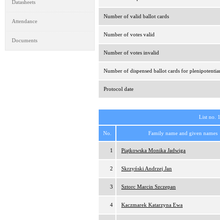
Datasheets
Number of valid ballot cards
Attendance
Number of votes valid
Documents
Number of votes invalid
Number of dispensed ballot cards for plenipotentia
Protocol date
List no. 
No.
Family name and given names
1
Piątkowska Monika Jadwiga
2
Skrzyński Andrzej Jan
3
Sztorc Marcin Szczepan
4
Kaczmarek Katarzyna Ewa