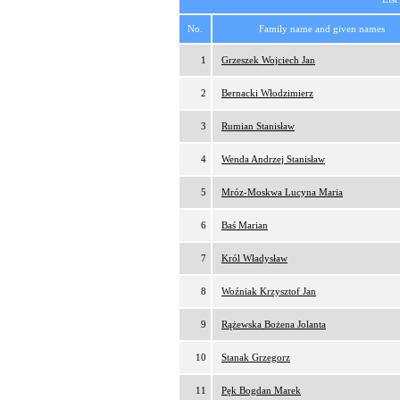
No.
Family name and given names
1
Grzeszek Wojciech Jan
2
Bernacki Włodzimierz
3
Rumian Stanisław
4
Wenda Andrzej Stanisław
5
Mróz-Moskwa Lucyna Maria
6
Baś Marian
7
Król Władysław
8
Woźniak Krzysztof Jan
9
Rążewska Bożena Jolanta
10
Stanak Grzegorz
11
Pęk Bogdan Marek