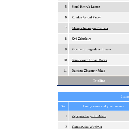
5
Figiel Henryk Lucjan
6
Rumian Antoni Paweł
7
Klempa Katarzyna Elżbieta
8
Kyć Zdzisława
9
Prochwicz Eugeniusz Tomasz
10
Ponikiewicz Adrian Marek
11
Dziedzic Zbigniew Jakub
Totalling
List n
No.
Family name and given names
1
Zgrzywa Krzysztof Adam
2
Gorzkowska Wiesława