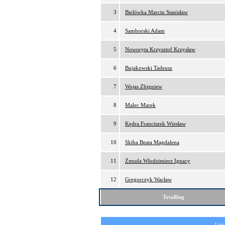
3
Bielówka Marcin Stanisław
4
Samborski Adam
5
Noworyta Krzysztof Krzysław
6
Bujakowski Tadeusz
7
Wojas Zbigniew
8
Malec Marek
9
Kędra Franciszek Wiesław
10
Skiba Beata Magdalena
11
Żmuda Włodzimierz Ignacy
12
Gregorczyk Wacław
Totalling
List