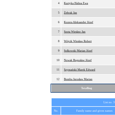
4
Kurtyka Halina Ewa
5
Żebrak Jan
6
Kozera Aleksander Józef
7
Szota Wiesław Jan
8
Wójcik Wiesław Robert
9
Sołkowski Marian Józef
10
Nowak Bogusław Józef
11
Szymański Marek Edward
12
Bomba Jarosław Marian
Totalling
List no. 3
No.
Family name and given names