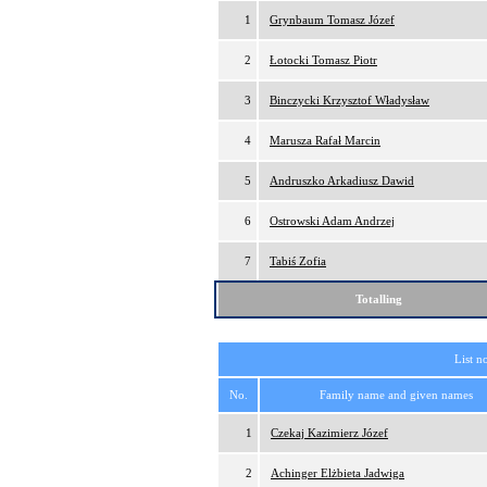
1
Grynbaum Tomasz Józef
2
Łotocki Tomasz Piotr
3
Binczycki Krzysztof Władysław
4
Marusza Rafał Marcin
5
Andruszko Arkadiusz Dawid
6
Ostrowski Adam Andrzej
7
Tabiś Zofia
Totalling
List n
No.
Family name and given names
1
Czekaj Kazimierz Józef
2
Achinger Elżbieta Jadwiga