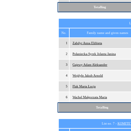
Totalling
L
No.
Family name and given names
1
Zabdyr Anna Elżbieta
2
Połaniecka-Syrek Jolanta Janina
3
Gajewy Adam Aleksander
4
Wojdyło Jakub Arnold
5
Flak Marta Łucja
6
Wachel Małgorzata Maria
Totalling
List no. 7 -
KOMITE