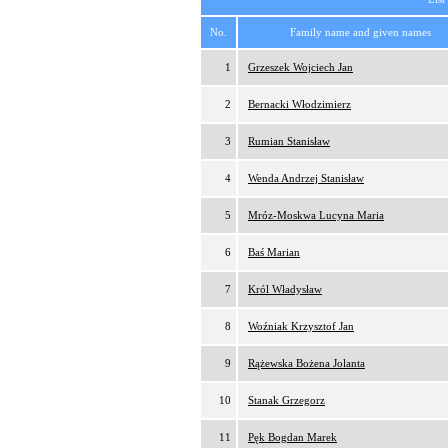
No.
Family name and given names
1
Grzeszek Wojciech Jan
2
Bernacki Włodzimierz
3
Rumian Stanisław
4
Wenda Andrzej Stanisław
5
Mróz-Moskwa Lucyna Maria
6
Baś Marian
7
Król Władysław
8
Woźniak Krzysztof Jan
9
Rążewska Bożena Jolanta
10
Stanak Grzegorz
11
Pęk Bogdan Marek