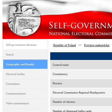
Self-government elections
Republic of Poland
>>
Province małopolskie
Search
Geography and Results
Council name
Electoral bodies
Constituency
Precinct
Committees
Electoral Commission Regional Headquarters
Communications
Number of electors
Video transmissions
Number of dispensed ballot cards