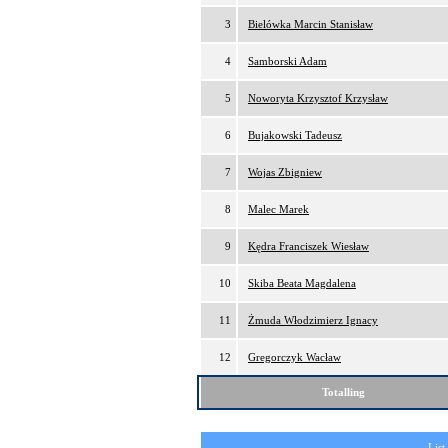
3
Bielówka Marcin Stanisław
4
Samborski Adam
5
Noworyta Krzysztof Krzysław
6
Bujakowski Tadeusz
7
Wojas Zbigniew
8
Malec Marek
9
Kędra Franciszek Wiesław
10
Skiba Beata Magdalena
11
Żmuda Włodzimierz Ignacy
12
Gregorczyk Wacław
Totalling
List