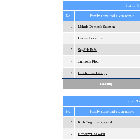
List no. 8
No.
Family name and given names
1
Mikuła Dominik Szymon
2
Lusina Łukasz Jan
3
Szydlik Rafał
4
Jamrozik Piotr
5
Czachurska Jadwiga
Totalling
List no. 9 
No.
Family name and given names
1
Kich Zygmunt Ryszard
2
Krawczyk Edward