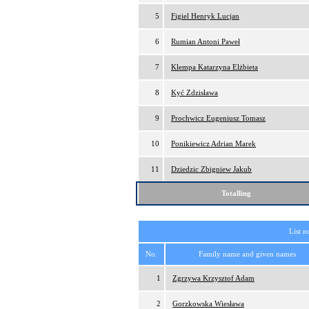
5
Figiel Henryk Lucjan
6
Rumian Antoni Paweł
7
Klempa Katarzyna Elżbieta
8
Kyć Zdzisława
9
Prochwicz Eugeniusz Tomasz
10
Ponikiewicz Adrian Marek
11
Dziedzic Zbigniew Jakub
Totalling
List n
No.
Family name and given names
1
Zgrzywa Krzysztof Adam
2
Gorzkowska Wiesława