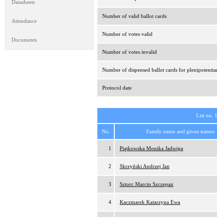
Datasheets
Number of valid ballot cards
Attendance
Number of votes valid
Documents
Number of votes invalid
Number of dispensed ballot cards for plenipotentia
Protocol date
List no. 
No.
Family name and given names
1
Piątkowska Monika Jadwiga
2
Skrzyński Andrzej Jan
3
Sztorc Marcin Szczepan
4
Kaczmarek Katarzyna Ewa