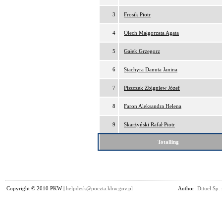
3
Frosik Piotr
4
Olech Małgorzata Agata
5
Gałek Grzegorz
6
Stachyra Danuta Janina
7
Piszczek Zbigniew Józef
8
Faron Aleksandra Helena
9
Skarżyński Rafał Piotr
Totalling
Copyright © 2010 PKW |
helpdesk@poczta.kbw.gov.pl
Author:
Dituel Sp. 