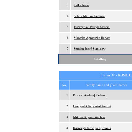
3
Łatka Rafał
4
Solarz Marian Tadeusz
5
Jaszczyński Patryk Marcin
6
Sikorska Agnieszka Renata
7
Smolen Józef Stanisław
Totalling
List no. 10 -
KOMITE
No.
Family name and given names
1
Potocki Andrzej Tadeusz
2
Deszyński Krzysztof Antoni
3
Mikuła Bogusz Wacław
4
Kasprzyk Jadwiga Apolonia