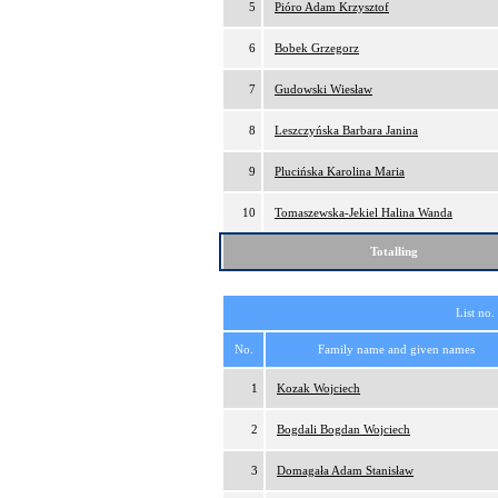
5
Pióro Adam Krzysztof
6
Bobek Grzegorz
7
Gudowski Wiesław
8
Leszczyńska Barbara Janina
9
Plucińska Karolina Maria
10
Tomaszewska-Jekiel Halina Wanda
Totalling
List no.
No.
Family name and given names
1
Kozak Wojciech
2
Bogdali Bogdan Wojciech
3
Domagała Adam Stanisław