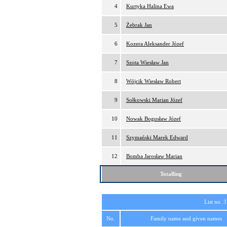
4
Kurtyka Halina Ewa
5
Żebrak Jan
6
Kozera Aleksander Józef
7
Szota Wiesław Jan
8
Wójcik Wiesław Robert
9
Sołkowski Marian Józef
10
Nowak Bogusław Józef
11
Szymański Marek Edward
12
Bomba Jarosław Marian
Totalling
List no. 3
No.
Family name and given names