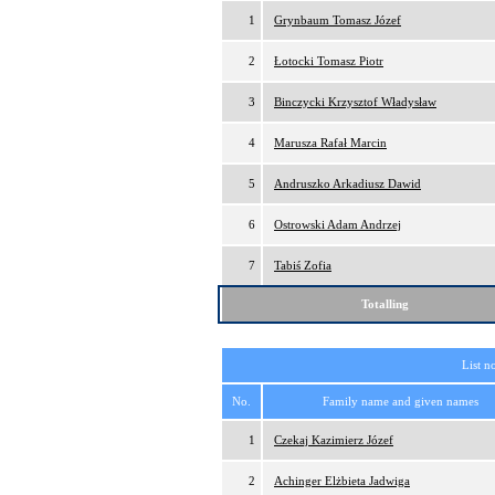
1
Grynbaum Tomasz Józef
2
Łotocki Tomasz Piotr
3
Binczycki Krzysztof Władysław
4
Marusza Rafał Marcin
5
Andruszko Arkadiusz Dawid
6
Ostrowski Adam Andrzej
7
Tabiś Zofia
Totalling
List n
No.
Family name and given names
1
Czekaj Kazimierz Józef
2
Achinger Elżbieta Jadwiga