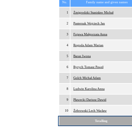
No.
Family name and given names
1
Żmigrodzki Stanisław Michał
2
Pasternak Wojciech Jan
3
Fujawa Małgorzata Anna
4
Rogoda Adam Marian
5
Baran Iwona
6
Ryrych Tomasz Paweł
7
Golch Michał Adam
8
Ludwin Karolina Anna
9
Pławecki Dariusz Dawid
10
Żebrowski Lech Wacław
Totalling