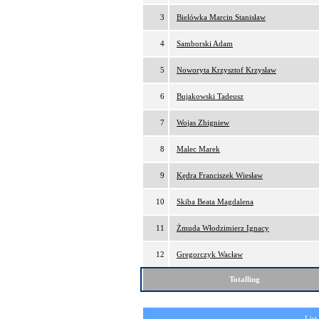
3
Bielówka Marcin Stanisław
4
Samborski Adam
5
Noworyta Krzysztof Krzysław
6
Bujakowski Tadeusz
7
Wojas Zbigniew
8
Malec Marek
9
Kędra Franciszek Wiesław
10
Skiba Beata Magdalena
11
Żmuda Włodzimierz Ignacy
12
Gregorczyk Wacław
Totalling
List