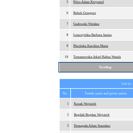
5
Pióro Adam Krzysztof
6
Bobek Grzegorz
7
Gudowski Wiesław
8
Leszczyńska Barbara Janina
9
Plucińska Karolina Maria
10
Tomaszewska-Jekiel Halina Wanda
Totalling
List no.
No.
Family name and given names
1
Kozak Wojciech
2
Bogdali Bogdan Wojciech
3
Domagała Adam Stanisław