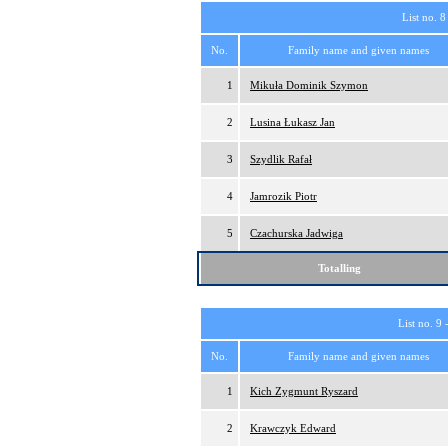
List no. 8
No.
Family name and given names
1
Mikuła Dominik Szymon
2
Lusina Łukasz Jan
3
Szydlik Rafał
4
Jamrozik Piotr
5
Czachurska Jadwiga
Totalling
List no. 9 
No.
Family name and given names
1
Kich Zygmunt Ryszard
2
Krawczyk Edward