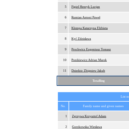
5
Figiel Henryk Lucjan
6
Rumian Antoni Paweł
7
Klempa Katarzyna Elżbieta
8
Kyć Zdzisława
9
Prochwicz Eugeniusz Tomasz
10
Ponikiewicz Adrian Marek
11
Dziedzic Zbigniew Jakub
Totalling
List n
No.
Family name and given names
1
Zgrzywa Krzysztof Adam
2
Gorzkowska Wiesława