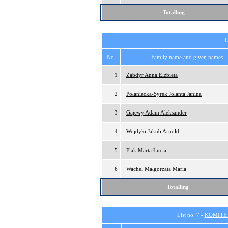
Totalling
L
No.
Family name and given names
1
Zabdyr Anna Elżbieta
2
Połaniecka-Syrek Jolanta Janina
3
Gajewy Adam Aleksander
4
Wojdyło Jakub Arnold
5
Flak Marta Łucja
6
Wachel Małgorzata Maria
Totalling
List no. 7 -
KOMITE