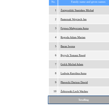
No.
Family name and given names
1
Żmigrodzki Stanisław Michał
2
Pasternak Wojciech Jan
3
Fujawa Małgorzata Anna
4
Rogoda Adam Marian
5
Baran Iwona
6
Ryrych Tomasz Paweł
7
Golch Michał Adam
8
Ludwin Karolina Anna
9
Pławecki Dariusz Dawid
10
Żebrowski Lech Wacław
Totalling