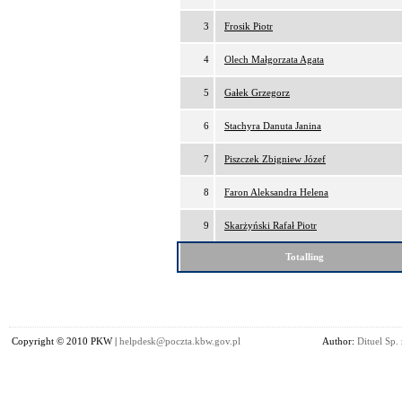
3
Frosik Piotr
4
Olech Małgorzata Agata
5
Gałek Grzegorz
6
Stachyra Danuta Janina
7
Piszczek Zbigniew Józef
8
Faron Aleksandra Helena
9
Skarżyński Rafał Piotr
Totalling
Copyright © 2010 PKW |
helpdesk@poczta.kbw.gov.pl
Author:
Dituel Sp. 