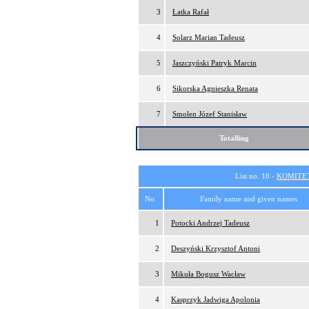
3
Łatka Rafał
4
Solarz Marian Tadeusz
5
Jaszczyński Patryk Marcin
6
Sikorska Agnieszka Renata
7
Smolen Józef Stanisław
Totalling
List no. 10 -
KOMITE
No.
Family name and given names
1
Potocki Andrzej Tadeusz
2
Deszyński Krzysztof Antoni
3
Mikuła Bogusz Wacław
4
Kasprzyk Jadwiga Apolonia