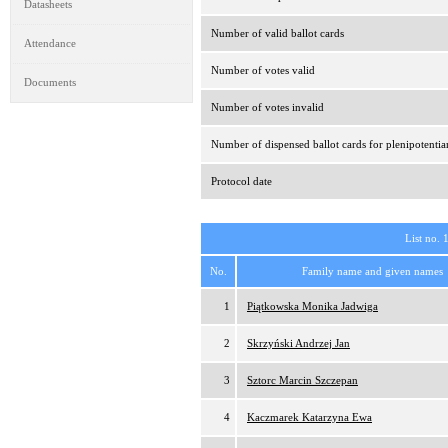
Datasheets
Number of valid ballot cards
Attendance
Number of votes valid
Documents
Number of votes invalid
Number of dispensed ballot cards for plenipotentia
Protocol date
List no. 
No.
Family name and given names
1
Piątkowska Monika Jadwiga
2
Skrzyński Andrzej Jan
3
Sztorc Marcin Szczepan
4
Kaczmarek Katarzyna Ewa