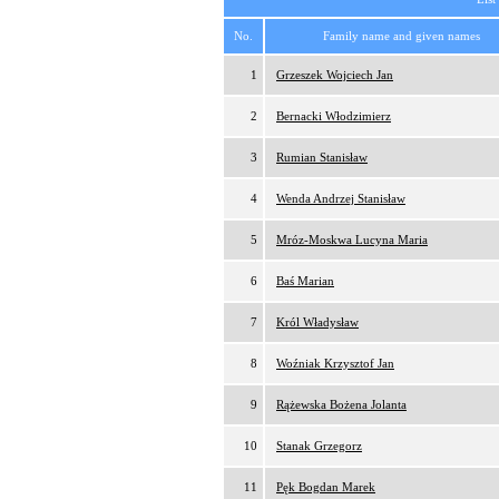
No.
Family name and given names
1
Grzeszek Wojciech Jan
2
Bernacki Włodzimierz
3
Rumian Stanisław
4
Wenda Andrzej Stanisław
5
Mróz-Moskwa Lucyna Maria
6
Baś Marian
7
Król Władysław
8
Woźniak Krzysztof Jan
9
Rążewska Bożena Jolanta
10
Stanak Grzegorz
11
Pęk Bogdan Marek