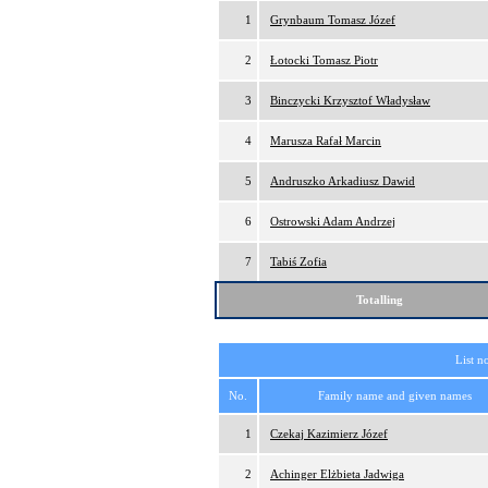
1
Grynbaum Tomasz Józef
2
Łotocki Tomasz Piotr
3
Binczycki Krzysztof Władysław
4
Marusza Rafał Marcin
5
Andruszko Arkadiusz Dawid
6
Ostrowski Adam Andrzej
7
Tabiś Zofia
Totalling
List n
No.
Family name and given names
1
Czekaj Kazimierz Józef
2
Achinger Elżbieta Jadwiga