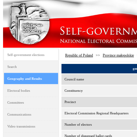
Self-government elections
Republic of Poland
>>
Province małopolskie
Search
gm
Geography and Results
Council name
Electoral bodies
Constituency
Precinct
Committees
Electoral Commission Regional Headquarters
Communications
Number of electors
Video transmissions
Number of dispensed ballot cards