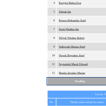
4
Kurtyka Halina Ewa
5
Żebrak Jan
6
Kozera Aleksander Józef
7
Szota Wiesław Jan
8
Wójcik Wiesław Robert
9
Sołkowski Marian Józef
10
Nowak Bogusław Józef
11
Szymański Marek Edward
12
Bomba Jarosław Marian
Totalling
List no. 3
No.
Family name and given names