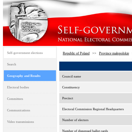
Self-government elections
Republic of Poland
>>
Province małopolskie
Search
Geography and Results
Council name
Electoral bodies
Constituency
Precinct
Committees
Electoral Commission Regional Headquarters
Communications
Number of electors
Video transmissions
Number of dispensed ballot cards