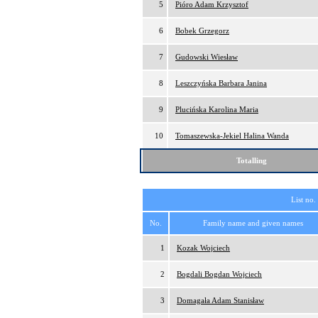
5
Pióro Adam Krzysztof
6
Bobek Grzegorz
7
Gudowski Wiesław
8
Leszczyńska Barbara Janina
9
Plucińska Karolina Maria
10
Tomaszewska-Jekiel Halina Wanda
Totalling
List no.
No.
Family name and given names
1
Kozak Wojciech
2
Bogdali Bogdan Wojciech
3
Domagała Adam Stanisław