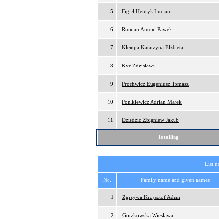
5
Figiel Henryk Lucjan
6
Rumian Antoni Paweł
7
Klempa Katarzyna Elżbieta
8
Kyć Zdzisława
9
Prochwicz Eugeniusz Tomasz
10
Ponikiewicz Adrian Marek
11
Dziedzic Zbigniew Jakub
Totalling
List n
No.
Family name and given names
1
Zgrzywa Krzysztof Adam
2
Gorzkowska Wiesława