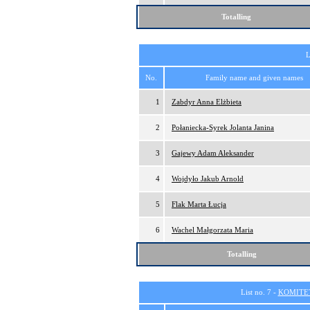
Totalling
L
No.
Family name and given names
1
Zabdyr Anna Elżbieta
2
Połaniecka-Syrek Jolanta Janina
3
Gajewy Adam Aleksander
4
Wojdyło Jakub Arnold
5
Flak Marta Łucja
6
Wachel Małgorzata Maria
Totalling
List no. 7 -
KOMITE