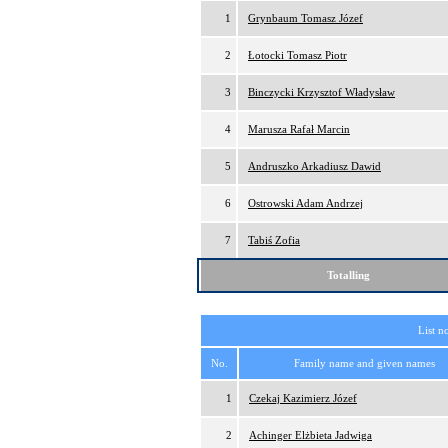
1
Grynbaum Tomasz Józef
2
Łotocki Tomasz Piotr
3
Binczycki Krzysztof Władysław
4
Marusza Rafał Marcin
5
Andruszko Arkadiusz Dawid
6
Ostrowski Adam Andrzej
7
Tabiś Zofia
Totalling
List n
No.
Family name and given names
1
Czekaj Kazimierz Józef
2
Achinger Elżbieta Jadwiga