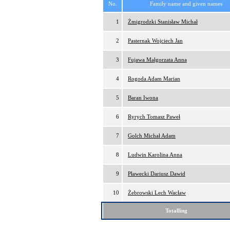
No.
Family name and given names
1
Żmigrodzki Stanisław Michał
2
Pasternak Wojciech Jan
3
Fujawa Małgorzata Anna
4
Rogoda Adam Marian
5
Baran Iwona
6
Ryrych Tomasz Paweł
7
Golch Michał Adam
8
Ludwin Karolina Anna
9
Pławecki Dariusz Dawid
10
Żebrowski Lech Wacław
Totalling