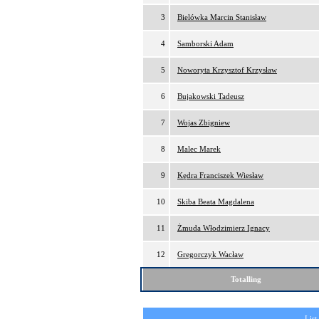
3
Bielówka Marcin Stanisław
4
Samborski Adam
5
Noworyta Krzysztof Krzysław
6
Bujakowski Tadeusz
7
Wojas Zbigniew
8
Malec Marek
9
Kędra Franciszek Wiesław
10
Skiba Beata Magdalena
11
Żmuda Włodzimierz Ignacy
12
Gregorczyk Wacław
Totalling
List