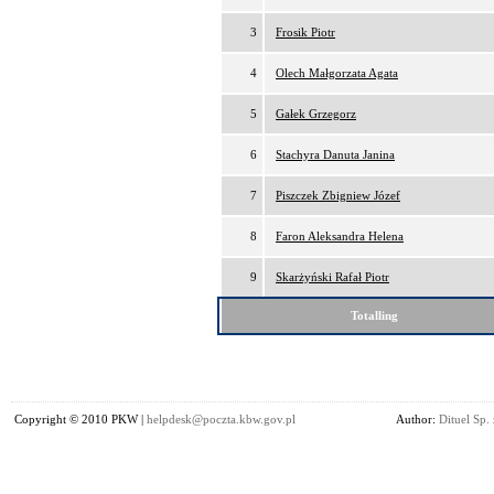
3
Frosik Piotr
4
Olech Małgorzata Agata
5
Gałek Grzegorz
6
Stachyra Danuta Janina
7
Piszczek Zbigniew Józef
8
Faron Aleksandra Helena
9
Skarżyński Rafał Piotr
Totalling
Copyright © 2010 PKW |
helpdesk@poczta.kbw.gov.pl
Author:
Dituel Sp. 