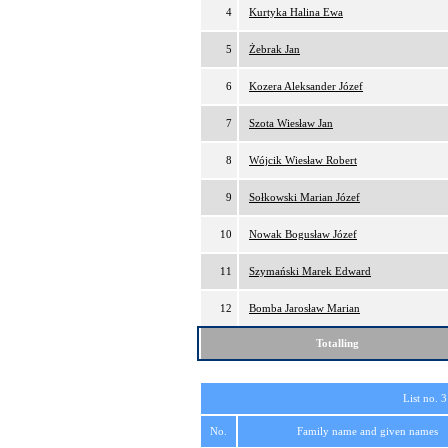
4
Kurtyka Halina Ewa
5
Żebrak Jan
6
Kozera Aleksander Józef
7
Szota Wiesław Jan
8
Wójcik Wiesław Robert
9
Sołkowski Marian Józef
10
Nowak Bogusław Józef
11
Szymański Marek Edward
12
Bomba Jarosław Marian
Totalling
List no. 3
No.
Family name and given names