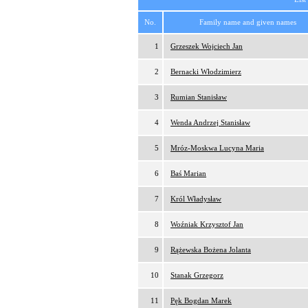
No.
Family name and given names
1
Grzeszek Wojciech Jan
2
Bernacki Włodzimierz
3
Rumian Stanisław
4
Wenda Andrzej Stanisław
5
Mróz-Moskwa Lucyna Maria
6
Baś Marian
7
Król Władysław
8
Woźniak Krzysztof Jan
9
Rążewska Bożena Jolanta
10
Stanak Grzegorz
11
Pęk Bogdan Marek