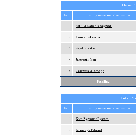
List no. 8
No.
Family name and given names
1
Mikuła Dominik Szymon
2
Lusina Łukasz Jan
3
Szydlik Rafał
4
Jamrozik Piotr
5
Czachurska Jadwiga
Totalling
List no. 9 
No.
Family name and given names
1
Kich Zygmunt Ryszard
2
Krawczyk Edward