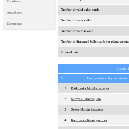
Datasheets
Number of valid ballot cards
Attendance
Number of votes valid
Documents
Number of votes invalid
Number of dispensed ballot cards for plenipotentia
Protocol date
List no. 
No.
Family name and given names
1
Piątkowska Monika Jadwiga
2
Skrzyński Andrzej Jan
3
Sztorc Marcin Szczepan
4
Kaczmarek Katarzyna Ewa