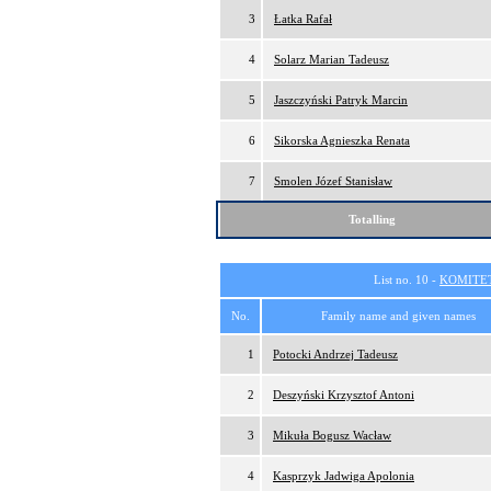
3
Łatka Rafał
4
Solarz Marian Tadeusz
5
Jaszczyński Patryk Marcin
6
Sikorska Agnieszka Renata
7
Smolen Józef Stanisław
Totalling
List no. 10 -
KOMITE
No.
Family name and given names
1
Potocki Andrzej Tadeusz
2
Deszyński Krzysztof Antoni
3
Mikuła Bogusz Wacław
4
Kasprzyk Jadwiga Apolonia