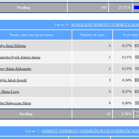
Totalling
245
27,75%
List no. 6 -
KOALICYJNY KOMITET WYBORCZY LEW
Family name and given names
Number of votes
% of valid 
dyr Anna Elżbieta
5
0,57%
aniecka-Syrek Jolanta Janina
1
0,11%
ewy Adam Aleksander
1
0,11%
dyło Jakub Arnold
3
0,34%
k Marta Łucja
5
0,57%
hel Małgorzata Maria
0
0,00%
Totalling
15
1,70%
List no. 7 -
KOMITET WYBORCZY WYBORCÓW RUCH WYBORCÓW JANU