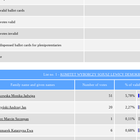
alid ballot cards
otes valid
otes invalid
ispensed ballot cards for plenipotentiaries
te
List no. 1 -
KOMITET WYBORCZY SOJUSZ LEWICY DEMOKR
Family name and given names
Number of votes
% of valid
tkowska Monika Jadwiga
51
5,78%
zyński Andrzej Jan
20
2,27%
orc Marcin Szczepan
1
0,11%
zmarek Katarzyna Ewa
6
0,68%