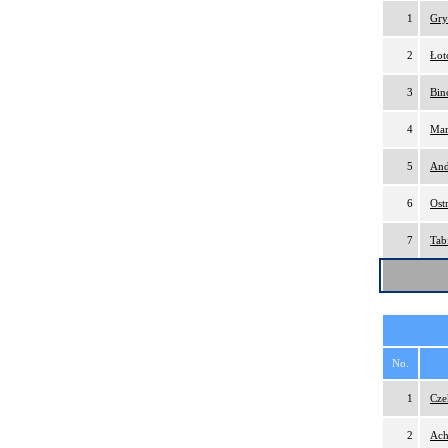
1
Gry
2
Łot
3
Bin
4
Mar
5
And
6
Ost
7
Tab
No.
1
Cze
2
Ach