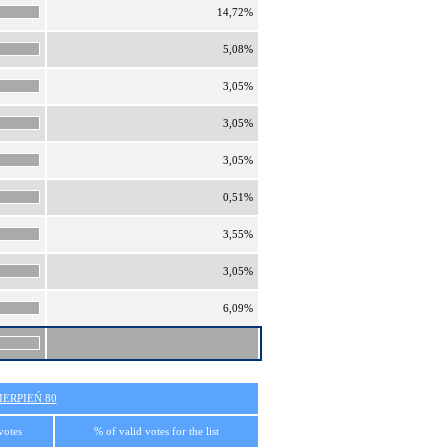
14,72%
5,08%
3,05%
3,05%
3,05%
0,51%
3,55%
3,05%
6,09%
ERPIEŃ 80
votes
% of valid votes for the list