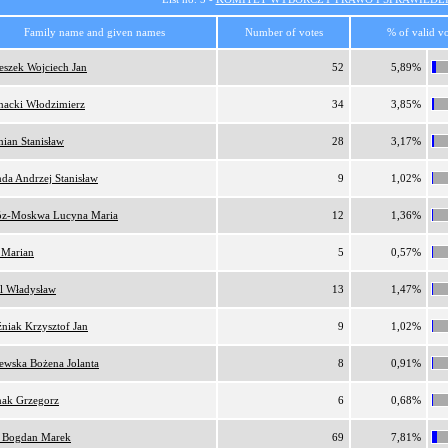
Family name and given names
Number of votes
% of valid vo
eszek Wojciech Jan
52
5,89%
nacki Włodzimierz
34
3,85%
ian Stanisław
28
3,17%
da Andrzej Stanisław
9
1,02%
z-Moskwa Lucyna Maria
12
1,36%
 Marian
5
0,57%
l Władysław
13
1,47%
niak Krzysztof Jan
9
1,02%
ewska Bożena Jolanta
8
0,91%
nak Grzegorz
6
0,68%
 Bogdan Marek
69
7,81%