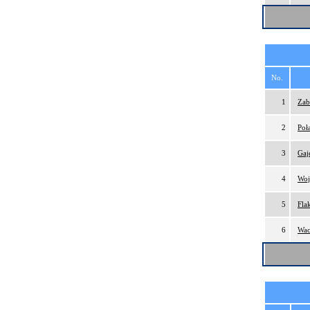
No.
1
Zab
2
Poł
3
Gaj
4
Woj
5
Fla
6
Wac