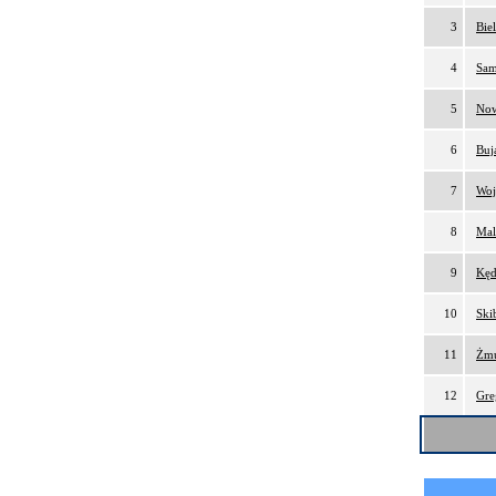
3
Bie
4
Sam
5
Now
6
Buj
7
Woj
8
Mal
9
Kęd
10
Ski
11
Żmu
12
Gre