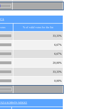
ICA
votes
% of valid votes for the list
33,33%
6,67%
6,67%
20,00%
33,33%
0,00%
SZA KORWIN-MIKKE