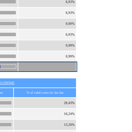
6,93%
6,93%
0,00%
6,93%
0,99%
0,99%
O LUDOWE
es
% of valid votes for the list
28,43%
16,24%
13,20%