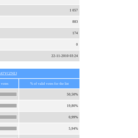
1 057
883
174
0
22-11-2010 03:24
ATYCZNEJ
 votes
% of valid votes for the list
50,50%
19,80%
0,99%
5,94%