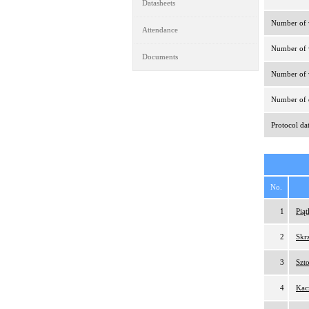
Datasheets
Number of v
Attendance
Number of v
Documents
Number of v
Number of d
Protocol da
No.
1
Pią
2
Skr
3
Szt
4
Kac