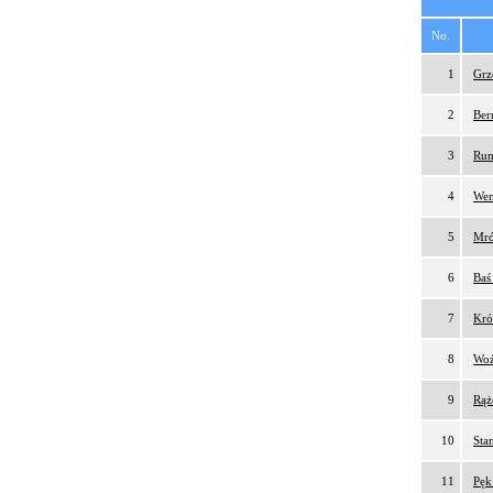
No.
1
Grz
2
Ber
3
Rum
4
Wen
5
Mró
6
Baś
7
Kró
8
Woź
9
Rąż
10
Sta
11
Pęk