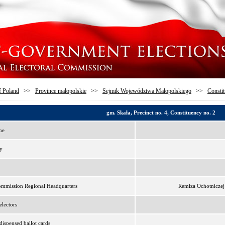
f Poland
>>
Province małopolskie
>>
Sejmik Województwa Małopolskiego
>>
Constit
gm. Skała, Precinct no. 4, Constituency no. 2
me
y
ommission Regional Headquarters
Remiza Ochotniczej
lectors
ispensed ballot cards