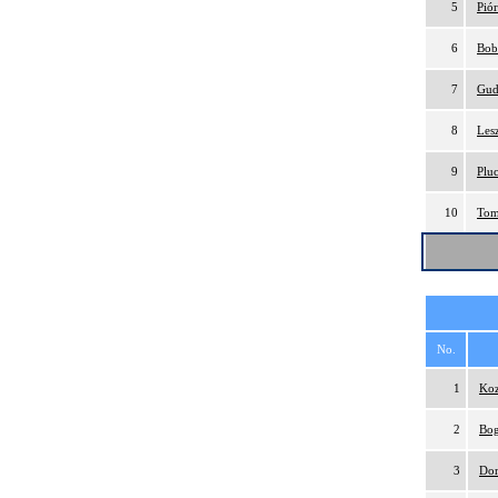
5
Pió
6
Bob
7
Gud
8
Les
9
Plu
10
Tom
No.
1
Koz
2
Bog
3
Dom