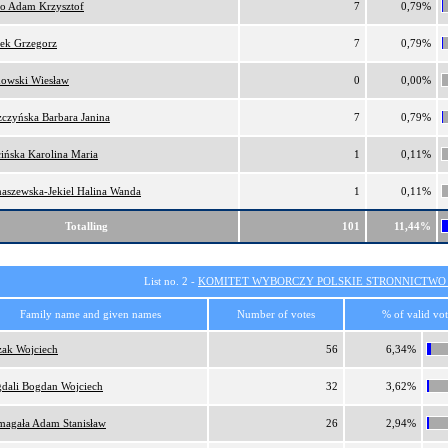
ro Adam Krzysztof
7
0,79%
ek Grzegorz
7
0,79%
owski Wiesław
0
0,00%
zczyńska Barbara Janina
7
0,79%
cińska Karolina Maria
1
0,11%
aszewska-Jekiel Halina Wanda
1
0,11%
Totalling
101
11,44%
List no. 2 -
KOMITET WYBORCZY POLSKIE STRONNICTW
Family name and given names
Number of votes
% of valid vot
ak Wojciech
56
6,34%
dali Bogdan Wojciech
32
3,62%
agała Adam Stanisław
26
2,94%