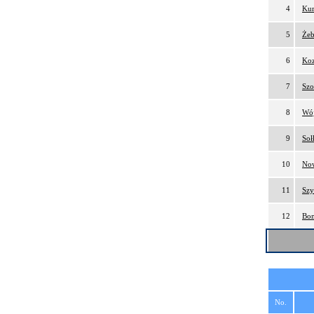
4
Kur
5
Żeb
6
Koz
7
Szo
8
Wój
9
Soł
10
Now
11
Szy
12
Bom
No.