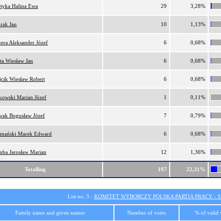
tyka Halina Ewa
29
3,28%
rak Jan
10
1,13%
era Aleksander Józef
6
0,68%
ta Wiesław Jan
6
0,68%
cik Wiesław Robert
6
0,68%
kowski Marian Józef
1
0,11%
ak Bogusław Józef
7
0,79%
mański Marek Edward
6
0,68%
ba Jarosław Marian
12
1,36%
Totalling
197
22,31%
List no. 3 -
KOMITET WYBORCZY POLSKA PARTIA PRACY - SI
Family name and given names
Number of votes
% of valid 