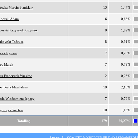
lówka Marcin Stanisław
13
1,47%
borski Adam
6
0,68%
oryta Krzysztof Krzysław
9
1,02%
akowski Tadeusz
8
0,91%
as Zbigniew
7
0,79%
ec Marek
7
0,79%
ra Franciszek Wiesław
2
0,23%
ba Beata Magdalena
19
2,15%
da Włodzimierz Ignacy
7
0,79%
gorczyk Wacław
10
1,13%
Totalling
179
20,27%
List no. 5 -
KOMITET WYBORCZY PRAWO I SPRAWIEDL