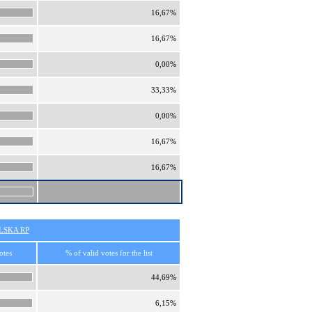
16,67%
16,67%
0,00%
33,33%
0,00%
16,67%
16,67%
SKA RP
otes
% of valid votes for the list
44,69%
6,15%