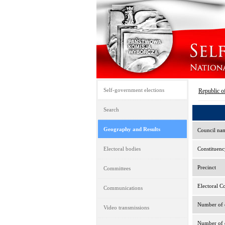
Self-government elections
Republic o
Search
Geography and Results
Council na
Electoral bodies
Constituenc
Precinct
Committees
Electoral C
Communications
Number of e
Video transmissions
Number of d