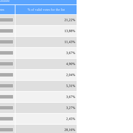
tes
% of valid votes for the list
21,22%
13,88%
11,43%
3,67%
4,90%
2,04%
5,31%
3,67%
3,27%
2,45%
28,16%