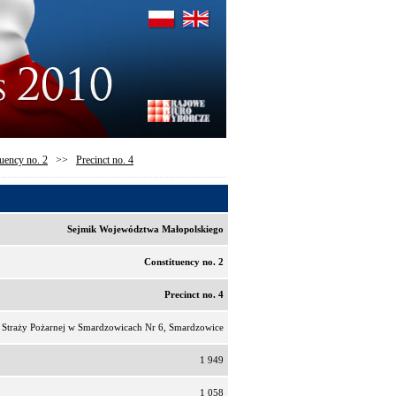
uency no. 2
>>
Precinct no. 4
Sejmik Województwa Małopolskiego
Constituency no. 2
Precinct no. 4
 Straży Pożarnej w Smardzowicach Nr 6, Smardzowice
1 949
1 058