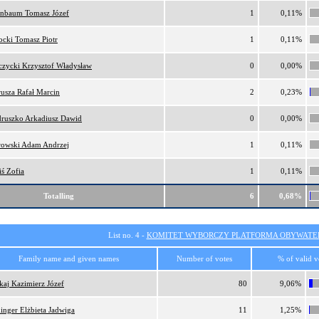
nbaum Tomasz Józef
1
0,11%
ocki Tomasz Piotr
1
0,11%
czycki Krzysztof Władysław
0
0,00%
usza Rafał Marcin
2
0,23%
ruszko Arkadiusz Dawid
0
0,00%
rowski Adam Andrzej
1
0,11%
iś Zofia
1
0,11%
Totalling
6
0,68%
List no. 4 -
KOMITET WYBORCZY PLATFORMA OBYWATEL
Family name and given names
Number of votes
% of valid v
kaj Kazimierz Józef
80
9,06%
inger Elżbieta Jadwiga
11
1,25%