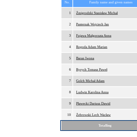
No.
Family name and given names
1
Żmigrodzki Stanisław Michał
2
Pasternak Wojciech Jan
3
Fujawa Małgorzata Anna
4
Rogoda Adam Marian
5
Baran Iwona
6
Ryrych Tomasz Paweł
7
Golch Michał Adam
8
Ludwin Karolina Anna
9
Pławecki Dariusz Dawid
10
Żebrowski Lech Wacław
Totalling