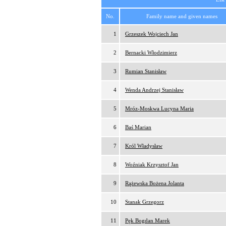
No.
Family name and given names
1
Grzeszek Wojciech Jan
2
Bernacki Włodzimierz
3
Rumian Stanisław
4
Wenda Andrzej Stanisław
5
Mróz-Moskwa Lucyna Maria
6
Baś Marian
7
Król Władysław
8
Woźniak Krzysztof Jan
9
Rążewska Bożena Jolanta
10
Stanak Grzegorz
11
Pęk Bogdan Marek