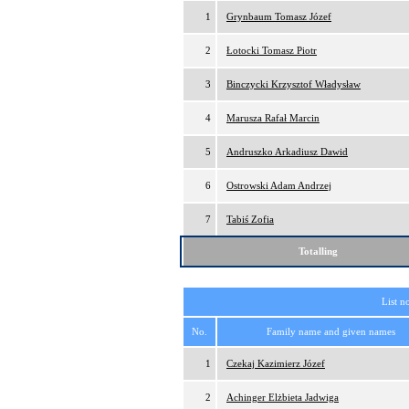
1
Grynbaum Tomasz Józef
2
Łotocki Tomasz Piotr
3
Binczycki Krzysztof Władysław
4
Marusza Rafał Marcin
5
Andruszko Arkadiusz Dawid
6
Ostrowski Adam Andrzej
7
Tabiś Zofia
Totalling
List n
No.
Family name and given names
1
Czekaj Kazimierz Józef
2
Achinger Elżbieta Jadwiga