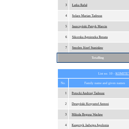
3
Łatka Rafał
4
Solarz Marian Tadeusz
5
Jaszczyński Patryk Marcin
6
Sikorska Agnieszka Renata
7
Smolen Józef Stanisław
Totalling
List no. 10 -
KOMITE
No.
Family name and given names
1
Potocki Andrzej Tadeusz
2
Deszyński Krzysztof Antoni
3
Mikuła Bogusz Wacław
4
Kasprzyk Jadwiga Apolonia