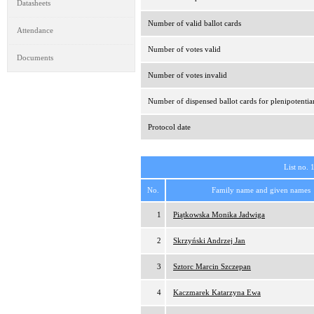
Datasheets
Number of valid ballot cards
Attendance
Number of votes valid
Documents
Number of votes invalid
Number of dispensed ballot cards for plenipotentia
Protocol date
List no. 
No.
Family name and given names
1
Piątkowska Monika Jadwiga
2
Skrzyński Andrzej Jan
3
Sztorc Marcin Szczepan
4
Kaczmarek Katarzyna Ewa