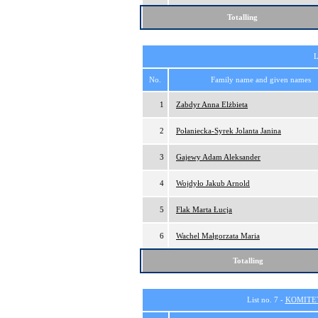
Totalling
L
No.
Family name and given names
1
Zabdyr Anna Elżbieta
2
Połaniecka-Syrek Jolanta Janina
3
Gajewy Adam Aleksander
4
Wojdyło Jakub Arnold
5
Flak Marta Łucja
6
Wachel Małgorzata Maria
Totalling
List no. 7 -
KOMITE