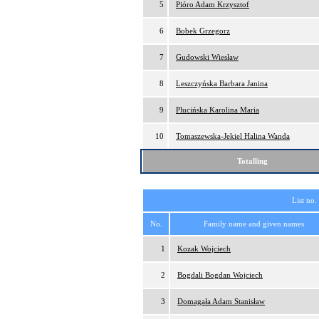
5
Pióro Adam Krzysztof
6
Bobek Grzegorz
7
Gudowski Wiesław
8
Leszczyńska Barbara Janina
9
Plucińska Karolina Maria
10
Tomaszewska-Jekiel Halina Wanda
Totalling
List no.
No.
Family name and given names
1
Kozak Wojciech
2
Bogdali Bogdan Wojciech
3
Domagała Adam Stanisław