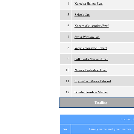
4
Kurtyka Halina Ewa
5
Żebrak Jan
6
Kozera Aleksander Józef
7
Szota Wiesław Jan
8
Wójcik Wiesław Robert
9
Sołkowski Marian Józef
10
Nowak Bogusław Józef
11
Szymański Marek Edward
12
Bomba Jarosław Marian
Totalling
List no. 3
No.
Family name and given names