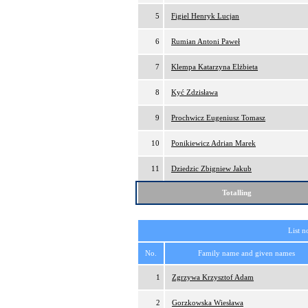
5
Figiel Henryk Lucjan
6
Rumian Antoni Paweł
7
Klempa Katarzyna Elżbieta
8
Kyć Zdzisława
9
Prochwicz Eugeniusz Tomasz
10
Ponikiewicz Adrian Marek
11
Dziedzic Zbigniew Jakub
Totalling
List n
No.
Family name and given names
1
Zgrzywa Krzysztof Adam
2
Gorzkowska Wiesława