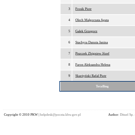
3
Frosik Piotr
4
Olech Małgorzata Agata
5
Gałek Grzegorz
6
Stachyra Danuta Janina
7
Piszczek Zbigniew Józef
8
Faron Aleksandra Helena
9
Skarżyński Rafał Piotr
Totalling
Copyright © 2010 PKW |
helpdesk@poczta.kbw.gov.pl
Author:
Dituel Sp. 