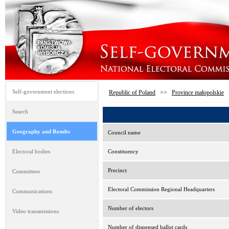
Self-government elections
Republic of Poland
>>
Province małopolskie
Search
Geography and Results
Council name
Electoral bodies
Constituency
Precinct
Committees
Electoral Commission Regional Headquarters
Communications
Number of electors
Video transmissions
Number of dispensed ballot cards