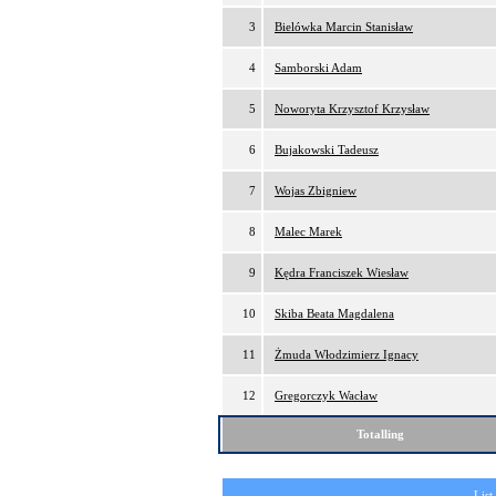
3
Bielówka Marcin Stanisław
4
Samborski Adam
5
Noworyta Krzysztof Krzysław
6
Bujakowski Tadeusz
7
Wojas Zbigniew
8
Malec Marek
9
Kędra Franciszek Wiesław
10
Skiba Beata Magdalena
11
Żmuda Włodzimierz Ignacy
12
Gregorczyk Wacław
Totalling
List