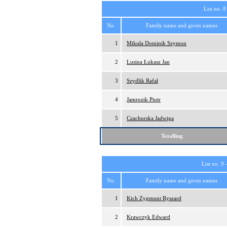
List no. 8
No.
Family name and given names
1
Mikuła Dominik Szymon
2
Lusina Łukasz Jan
3
Szydlik Rafał
4
Jamrozik Piotr
5
Czachurska Jadwiga
Totalling
List no. 9 
No.
Family name and given names
1
Kich Zygmunt Ryszard
2
Krawczyk Edward