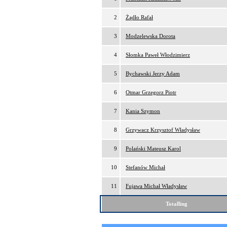
2
Żądło Rafał
3
Modzelewska Dorota
4
Słomka Paweł Włodzimierz
5
Bychawski Jerzy Adam
6
Otmar Grzegorz Piotr
7
Kania Szymon
8
Grzywacz Krzysztof Władysław
9
Polański Mateusz Karol
10
Stefanów Michał
11
Fujawa Michał Władysław
Totalling