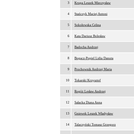
3
Krupa Leszek Mieczysław
4
Stańczyk Maciej Antoni
5
Sokołowska Celina
6
Kata Dariusz Bolesław
7
Badocha Andrzej
8
Bogacz-Popiel Lidia Danuta
9
Prochownik Andrzej Maria
10
Tokarski Krzysztof
11
Rogóż Lesław Andrzej
12
Sałacka Diana Anna
13
Gniewek Leszek Władysław
14
Talaczyński Tomasz Grzegorz