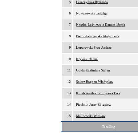
5
Leszczyńska Ryszarda
6
Nowakowska Jadwiga
7
Noszka-Leśniewska Danuta Józefa
8
Piszczek-Rogalska Małgorzata
9
Łopatowski Piotr Andrzej
10
Krywak Halina
11
Gołda Kazimierz Stefan
12
Solarz Bogdan Władysław
13
Kufel-Włodek Bronisława Ewa
14
Piechnik Jerzy Zbigniew
15
Malinowski Wiesław
Totalling