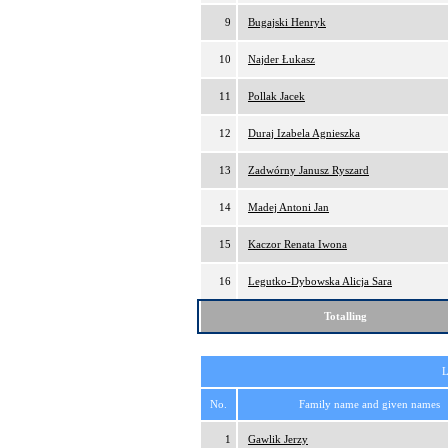
9
Bugajski Henryk
10
Najder Łukasz
11
Pollak Jacek
12
Duraj Izabela Agnieszka
13
Zadwórny Janusz Ryszard
14
Madej Antoni Jan
15
Kaczor Renata Iwona
16
Legutko-Dybowska Alicja Sara
Totalling
L
No.
Family name and given names
1
Gawlik Jerzy