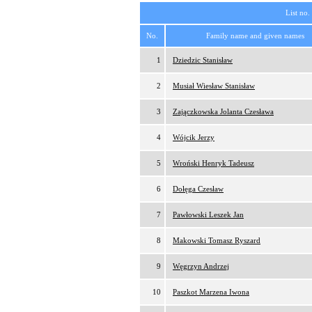
List no.
No.
Family name and given names
1
Dziedzic Stanisław
2
Musiał Wiesław Stanisław
3
Zajączkowska Jolanta Czesława
4
Wójcik Jerzy
5
Wroński Henryk Tadeusz
6
Dołęga Czesław
7
Pawłowski Leszek Jan
8
Makowski Tomasz Ryszard
9
Węgrzyn Andrzej
10
Paszkot Marzena Iwona