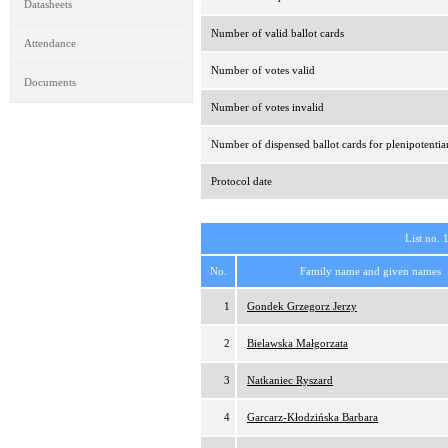
Datasheets
Number of valid ballot cards
Attendance
Number of votes valid
Documents
Number of votes invalid
Number of dispensed ballot cards for plenipotentia
Protocol date
List no. 
No.
Family name and given names
1
Gondek Grzegorz Jerzy
2
Bielawska Małgorzata
3
Natkaniec Ryszard
4
Garcarz-Kłodzińska Barbara