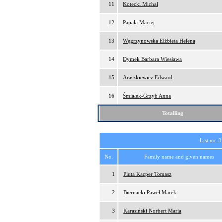
11
Kotecki Michał
12
Papała Maciej
13
Węgrzynowska Elżbieta Helena
14
Dymek Barbara Wiesława
15
Araszkiewicz Edward
16
Śmiałek-Grzyb Anna
Totalling
List no. 3
No.
Family name and given names
1
Pluta Kacper Tomasz
2
Biernacki Paweł Marek
3
Karasiński Norbert Maria