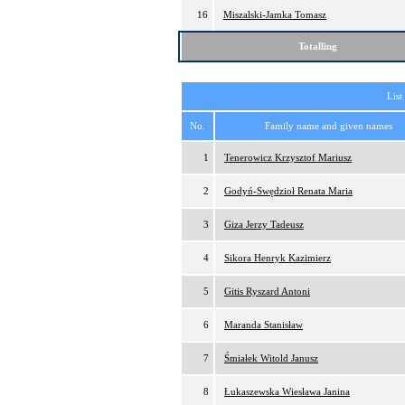
16
Miszalski-Jamka Tomasz
Totalling
List
No.
Family name and given names
1
Tenerowicz Krzysztof Mariusz
2
Godyń-Swędzioł Renata Maria
3
Giza Jerzy Tadeusz
4
Sikora Henryk Kazimierz
5
Gitis Ryszard Antoni
6
Maranda Stanisław
7
Śmiałek Witold Janusz
8
Łukaszewska Wiesława Janina