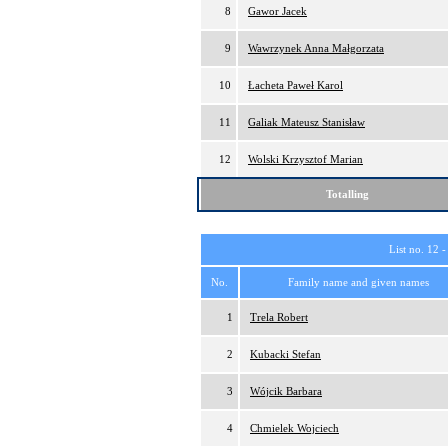
8
Gawor Jacek
9
Wawrzynek Anna Małgorzata
10
Łacheta Paweł Karol
11
Galiak Mateusz Stanisław
12
Wolski Krzysztof Marian
Totalling
List no. 12 
No.
Family name and given names
1
Trela Robert
2
Kubacki Stefan
3
Wójcik Barbara
4
Chmielek Wojciech