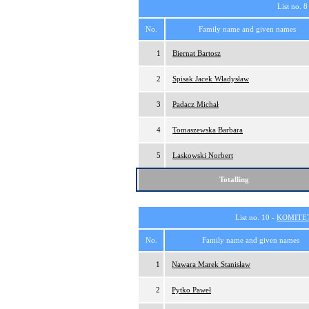
List no. 8
No.
Family name and given names
1
Biernat Bartosz
2
Spisak Jacek Władysław
3
Padacz Michał
4
Tomaszewska Barbara
5
Laskowski Norbert
Totalling
List no. 10 -
KOMITE
No.
Family name and given names
1
Nawara Marek Stanisław
2
Pytko Paweł