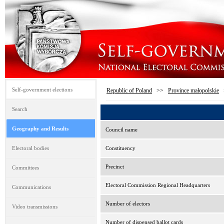
Self-government elections
Republic of Poland
>>
Province małopolskie
Search
Geography and Results
Council name
Electoral bodies
Constituency
Precinct
Committees
Electoral Commission Regional Headquarters
Communications
Number of electors
Video transmissions
Number of dispensed ballot cards