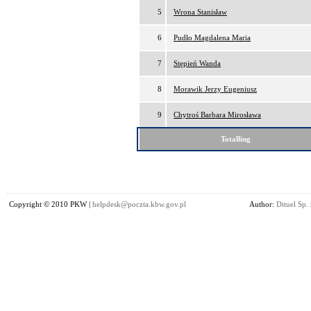
5
Wrona Stanisław
6
Pudło Magdalena Maria
7
Stępień Wanda
8
Morawik Jerzy Eugeniusz
9
Chytroś Barbara Mirosława
Totalling
Copyright © 2010 PKW |
helpdesk@poczta.kbw.gov.pl
Author:
Dituel Sp. 