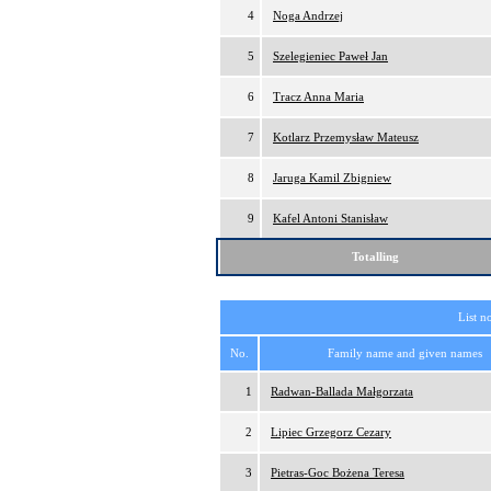
4
Noga Andrzej
5
Szelegieniec Paweł Jan
6
Tracz Anna Maria
7
Kotlarz Przemysław Mateusz
8
Jaruga Kamil Zbigniew
9
Kafel Antoni Stanisław
Totalling
List n
No.
Family name and given names
1
Radwan-Ballada Małgorzata
2
Lipiec Grzegorz Cezary
3
Pietras-Goc Bożena Teresa