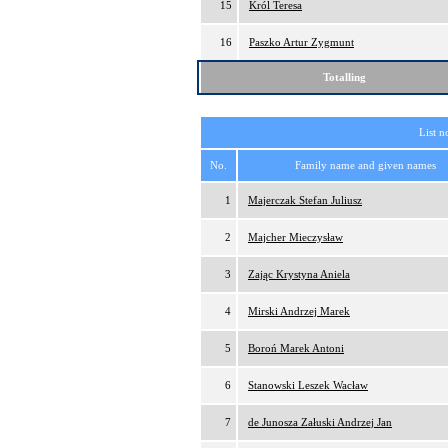
15
Król Teresa
16
Paszko Artur Zygmunt
Totalling
List n
No.
Family name and given names
1
Majerczak Stefan Juliusz
2
Majcher Mieczysław
3
Zając Krystyna Aniela
4
Mirski Andrzej Marek
5
Boroń Marek Antoni
6
Stanowski Leszek Wacław
7
de Junosza Załuski Andrzej Jan