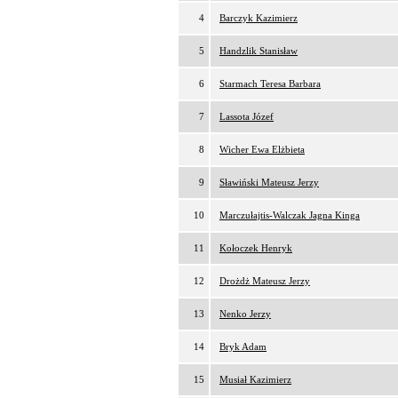
4
Barczyk Kazimierz
5
Handzlik Stanisław
6
Starmach Teresa Barbara
7
Lassota Józef
8
Wicher Ewa Elżbieta
9
Sławiński Mateusz Jerzy
10
Marczułajtis-Walczak Jagna Kinga
11
Kołoczek Henryk
12
Drożdż Mateusz Jerzy
13
Nenko Jerzy
14
Bryk Adam
15
Musiał Kazimierz