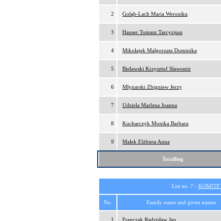
2
Gołąb-Lach Maria Weronika
3
Hauser Tomasz Tarcyzjusz
4
Mikołajek Małgorzata Dominika
5
Bielawski Krzysztof Sławomir
6
Młynarski Zbigniew Jerzy
7
Udziela Marlena Joanna
8
Kucharczyk Monika Barbara
9
Małek Elżbieta Anna
Totalling
List no. 7 -
KOMITE
No.
Family name and given names
1
Franczak Radzisław Jan