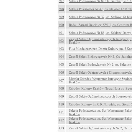
397
Szkoła Podstawowa Nr 80 Os. Na Skarpie 8 
398
Szkoła Pdstawowa Nr 37, os. Stalowe 18 Kra
399
Szkoła Podstawowa Nr 37, os. Stalowe 18 Kr
400
Rada i Zarząd Dzielnicy XVIII, os. Centrum B
401
Szkoła Podstawowa Nr 88, os. Szklane Domy
Zespół Szkół Ogólnokształcących Integracyjn
402
Kraków
403
Filia Młodzieżowego Domu Kultury im. J.Kor
404
Zespół Szkół Elektrycznych Nr 2, Os. Szkol
405
Zespół Szkół Budowlanych Nr 2, os. Szkoln
406
Zespół Szkół Odzieżowych i Ekonomicznych,
Miejski Ośrodek Wspierania Inicjatyw Społec
407
Kraków
408
Ośrodek Kultury Kraków Nowa Huta os. Zgo
409
Zespół Szkół Ogólnokształcących Sportowych 
410
Ośrodek Kultury im.C.K.Norwida, os. Górali
Szkoła Podstawowa im. Św. Wincentego Pallo
411
Kraków
Szkoła Podstawowa im. Św. Wincentego Pallo
412
Kraków
413
Zespół Szkół Ogólnokształcących Nr 2, Os. T