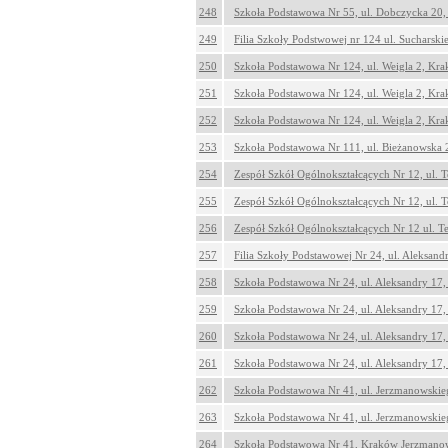
248
Szkoła Podstawowa Nr 55, ul. Dobczycka 20
249
Filia Szkoły Podstwowej nr 124 ul. Sucharsk
250
Szkoła Podstawowa Nr 124, ul. Weigla 2, Kr
251
Szkoła Podstawowa Nr 124, ul. Weigla 2, Kr
252
Szkoła Podstawowa Nr 124, ul. Weigla 2, Kr
253
Szkoła Podstawowa Nr 111, ul. Bieżanowska
254
Zespół Szkół Ogólnokształcących Nr 12, ul. 
255
Zespół Szkół Ogólnokształcących Nr 12, ul. 
256
Zespół Szkół Ogólnokształcących Nr 12 ul. 
257
Filia Szkoły Podstawowej Nr 24, ul. Aleksan
258
Szkoła Podstawowa Nr 24, ul. Aleksandry 17
259
Szkoła Podstawowa Nr 24, ul. Aleksandry 17
260
Szkoła Podstawowa Nr 24, ul. Aleksandry 17
261
Szkoła Podstawowa Nr 24, ul. Aleksandry 17
262
Szkoła Podstawowa Nr 41, ul. Jerzmanowski
263
Szkoła Podstawowa Nr 41, ul. Jerzmanowski
264
Szkoła Podstawowa Nr 41, Kraków Jerzmano