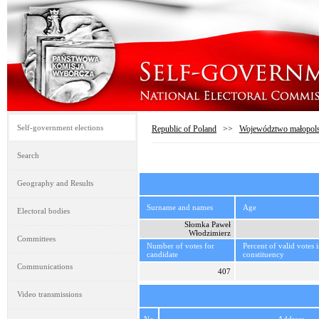
Self-government elections
Republic of Poland
>>
Województwo małopols
Search
Geography and Results
Surname and names
Age
Electoral bodies
Słomka Paweł
Włodzimierz
Committees
Number of votes for
Percent of valid votes 
candidate
constituency
Communications
407
Video transmissions