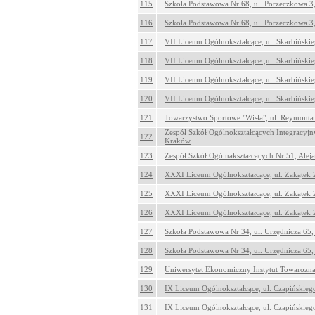
115
Szkoła Podstawowa Nr 68, ul. Porzeczkowa 
116
Szkoła Podstawowa Nr 68, ul. Porzeczkowa 
117
VII Liceum Ogólnokształcące, ul. Skarbiński
118
VII Liceum Ogólnokształcące ,ul. Skarbiński
119
VII Liceum Ogólnokształcące, ul. Skarbiński
120
VII Liceum Ogólnokształcące, ul. Skarbiński
121
Towarzystwo Sportowe "Wisła", ul. Reymonta
Zespół Szkół Ogólnokształcących Integracyjny
122
Kraków
123
Zespół Szkół Ogólnakształcących Nr 51, Alej
124
XXXI Liceum Ogólnokształcące, ul. Zakątek
125
XXXI Liceum Ogólnokształcące, ul. Zakątek
126
XXXI Liceum Ogólnokształcące, ul. Zakątek
127
Szkoła Podstawowa Nr 34, ul. Urzędnicza 65
128
Szkoła Podstawowa Nr 34, ul. Urzędnicza 65
129
Uniwersytet Ekonomiczny Instytut Towarozna
130
IX Liceum Ogólnokształcące, ul. Czapińskie
131
IX Liceum Ogólnokształcące, ul. Czapińskie