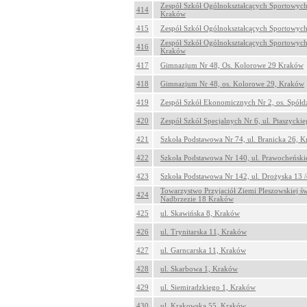
Zespół Szkół Ogólnokształcących Sportowych 
414
Kraków
415
Zespół Szkół Ogólnokształcących Sportowyc
Zespół Szkół Ogólnokształcących Sportowych
416
Kraków
417
Gimnazjum Nr 48, Os. Kolorowe 29 Kraków
418
Gimnazjum Nr 48, os. Kolorowe 29, Kraków
419
Zespół Szkół Ekonomicznych Nr 2, os. Spółd
420
Zespół Szkół Specjalnych Nr 6, ul. Ptaszyck
421
Szkoła Podstawowa Nr 74, ul. Branicka 26, 
422
Szkoła Podstawowa Nr 140, ul. Prawocheński
423
Szkoła Podstawowa Nr 142, ul. Drożyska 13 /
Towarzystwo Przyjaciół Ziemi Pleszowskiej świ
424
Nadbrzezie 18 Kraków
425
ul. Skawińska 8, Kraków
426
ul. Trynitarska 11, Kraków
427
ul. Garncarska 11, Kraków
428
ul. Skarbowa 1, Kraków
429
ul. Siemiradzkiego 1, Kraków
430
ul. Krakowska 55, Kraków