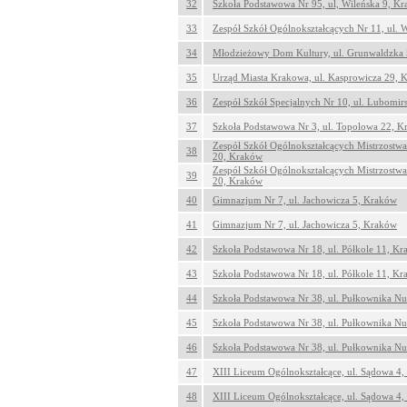
32
Szkoła Podstawowa Nr 95, ul, Wileńska 9, K
33
Zespół Szkół Ogólnokształcących Nr 11, ul.
34
Młodzieżowy Dom Kultury, ul. Grunwaldzka
35
Urząd Miasta Krakowa, ul. Kasprowicza 29, 
36
Zespół Szkół Specjalnych Nr 10, ul. Lubomi
37
Szkoła Podstawowa Nr 3, ul. Topolowa 22, 
Zespół Szkół Ogólnokształcących Mistrzostw
38
20, Kraków
Zespół Szkół Ogólnokształcących Mistrzostw
39
20, Kraków
40
Gimnazjum Nr 7, ul. Jachowicza 5, Kraków
41
Gimnazjum Nr 7, ul. Jachowicza 5, Kraków
42
Szkoła Podstawowa Nr 18, ul. Półkole 11, K
43
Szkoła Podstawowa Nr 18, ul. Półkole 11, K
44
Szkoła Podstawowa Nr 38, ul. Pułkownika Nu
45
Szkoła Podstawowa Nr 38, ul. Pułkownika Nu
46
Szkoła Podstawowa Nr 38, ul. Pułkownika Nu
47
XIII Liceum Ogólnokształcące, ul. Sądowa 4
48
XIII Liceum Ogólnokształcące, ul. Sądowa 4