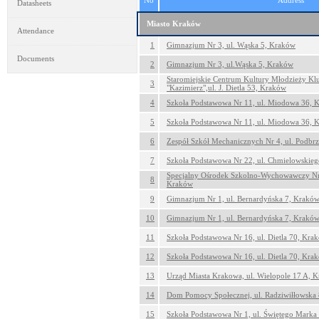
No
Address
Datasheets
Miasto Kraków
Attendance
1
Gimnazjum Nr 3, ul. Wąska 5, Kraków
Documents
2
Gimnazjum Nr 3, ul.Wąska 5, Kraków
Staromiejskie Centrum Kultury Młodzieży K
3
"Kazimierz",ul. J. Dietla 53, Kraków
4
Szkoła Podstawowa Nr 11, ul. Miodowa 36, 
5
Szkoła Podstawowa Nr 11, ul. Miodowa 36, 
6
Zespół Szkół Mechanicznych Nr 4, ul. Podbr
7
Szkoła Podstawowa Nr 22, ul. Chmielowskie
Specjalny Ośrodek Szkolno-Wychowawczy Nr 5
8
Kraków
9
Gimnazjum Nr 1, ul. Bernardyńska 7, Krakó
10
Gimnazjum Nr 1, ul. Bernardyńska 7, Krakó
11
Szkoła Podstawowa Nr 16, ul. Dietla 70, Kra
12
Szkoła Podstawowa Nr 16, ul. Dietla 70, Kra
13
Urząd Miasta Krakowa, ul. Wielopole 17 A, 
14
Dom Pomocy Społecznej, ul. Radziwiłłowska
15
Szkoła Podstawowa Nr 1, ul. Świętego Marka