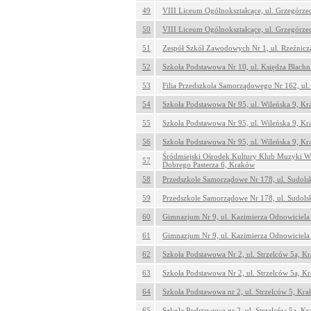
49
VIII Liceum Ogólnokształcące, ul. Grzegórz
50
VIII Liceum Ogólnokształcące, ul. Grzegórz
51
Zespół Szkół Zawodowych Nr 1, ul. Rzeźnicz
52
Szkoła Podstawowa Nr 10, ul. Księdza Blach
53
Filia Przedszkola Samorządowego Nr 162, ul
54
Szkoła Podstawowa Nr 95, ul. Wileńska 9, K
55
Szkoła Podstawowa Nr 95, ul. Wileńska 9, K
56
Szkoła Podstawowa Nr 95, ul. Wileńska 9, K
Śródmiejski Ośrodek Kultury Klub Muzyki Ws
57
Dobrego Pasterza 6, Kraków
58
Przedszkole Samorządowe Nr 178, ul. Sudols
59
Przedszkole Samorządowe Nr 178, ul. Sudols
60
Gimnazjum Nr 9, ul. Kazimierza Odnowiciela
61
Gimnazjum Nr 9, ul. Kazimierza Odnowiciela
62
Szkoła Podstawowa Nr 2, ul. Strzelców 5a, K
63
Szkoła Podstawowa Nr 2, ul. Strzelców 5a, K
64
Szkoła Podstawowa nr 2, ul. Strzelców 5, Kr
65
Szkoła Podstawowa nr 2, ul. Strzelców 5a, K