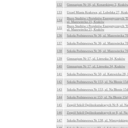
132
Gimnazjum Nr 16, ul. Konarskiego 2, Krakó
133
Urząd Miasta Krakowa, ul. Lubelska 27, Kra
Biuro Studiów i Projektów Energetycznych "E
134
ul. Mazowiecka 21, Kraków
Biuro Studiów i Projektów Energetycznych "E
135
ul. Mazowiecka 21, Kraków
136
Szkoła Podstawowa Nr 36, ul. Mazowiecka 7
137
Szkoła Podstawowa Nr 36, ul. Mazowiecka 7
138
Szkoła Podstawowa Nr 36, ul. Mazowiecka 7
139
Gimnazjum Nr 17, ul. Litewska 34, Kraków
140
Gimnazjum Nr 17, ul. Litewska 34, Kraków
141
Szkoła Podstawowa Nr 50, ul. Katowicka 28,
142
Szkoła Podstawowa Nr 153, ul. Na Błonie 15
143
Szkoła Podstawowa Nr 153, ul. Na Błonie 15
144
Szkoła Podstawowa nr 153, ul. Na Błonie 15
145
Zespół Szkół Ogólnokształcących Nr 8, ul. N
146
Zespół Szkół Ogólnokształcących nr 8, ul. N
147
Szkoła Podstawowa Nr 138, ul. Wierzyńskieg