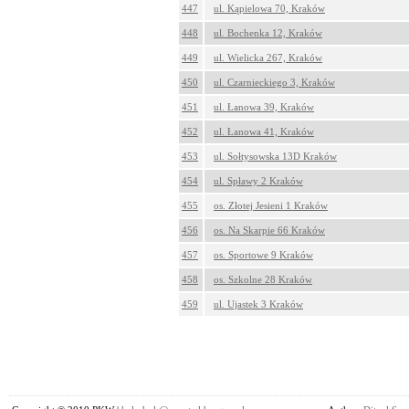
447
ul. Kąpielowa 70, Kraków
448
ul. Bochenka 12, Kraków
449
ul. Wielicka 267, Kraków
450
ul. Czarnieckiego 3, Kraków
451
ul. Łanowa 39, Kraków
452
ul. Łanowa 41, Kraków
453
ul. Sołtysowska 13D Kraków
454
ul. Spławy 2 Kraków
455
os. Złotej Jesieni 1 Kraków
456
os. Na Skarpie 66 Kraków
457
os. Sportowe 9 Kraków
458
os. Szkolne 28 Kraków
459
ul. Ujastek 3 Kraków