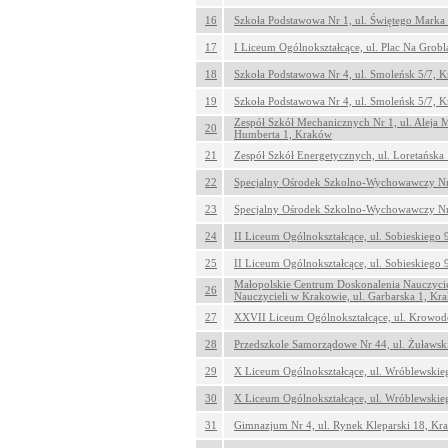
16
Szkoła Podstawowa Nr 1, ul. Świętego Marka
17
I Liceum Ogólnokształcące, ul. Plac Na Grob
18
Szkoła Podstawowa Nr 4, ul. Smoleńsk 5/7, 
19
Szkoła Podstawowa Nr 4, ul. Smoleńsk 5/7, 
Zespół Szkół Mechanicznych Nr 1, ul. Aleja M
20
Humberta 1, Kraków
21
Zespół Szkół Energetycznych, ul. Loretańska
22
Specjalny Ośrodek Szkolno-Wychowawczy Nr 
23
Specjalny Ośrodek Szkolno-Wychowawczy Nr 
24
II Liceum Ogólnokształcące, ul. Sobieskiego
25
II Liceum Ogólnokształcące, ul. Sobieskiego
Małopolskie Centrum Doskonalenia Nauczycie
26
Nauczycieli w Krakowie, ul. Garbarska 1, Kr
27
XXVII Liceum Ogólnokształcące, ul. Krowod
28
Przedszkole Samorządowe Nr 44, ul. Żuławsk
29
X Liceum Ogólnokształcące, ul. Wróblewskie
30
X Liceum Ogólnokształcące, ul. Wróblewskie
31
Gimnazjum Nr 4, ul. Rynek Kleparski 18, Kr