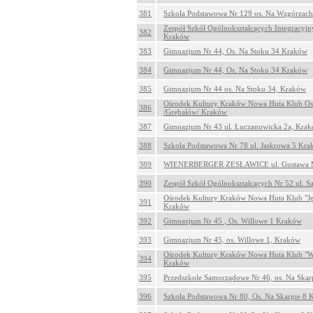
381
Szkoła Podstawowa Nr 129 os. Na Wzgórzac
Zespół Szkół Ogólnokształcących Integracyjn
382
Kraków
383
Gimnazjum Nr 44, Os. Na Stoku 34 Kraków
384
Gimnazjum Nr 44, Os. Na Stoku 34 Kraków
385
Gimnazjum Nr 44 os. Na Stoku 34, Kraków
Ośrodek Kultury Kraków Nowa Huta Klub Osi
386
/Grębałów/ Kraków
387
Gimnazjum Nr 43 ul. Łuczanowicka 2a, Kra
388
Szkoła Podstawowa Nr 78 ul. Jaskrowa 5 Kr
389
WIENERBERGER ZESŁAWICE ul. Gustawa M
390
Zespół Szkół Ogólnokształcących Nr 52 ul. 
Ośrodek Kultury Kraków Nowa Huta Klub "Jęd
391
Kraków
392
Gimnazjum Nr 45 , Os. Willowe 1 Kraków
393
Gimnazjum Nr 45, os. Willowe 1, Kraków
Ośrodek Kultury Kraków Nowa Huta Klub "We
394
Kraków
395
Przedszkole Samorządowe Nr 46, os. Na Ska
396
Szkoła Podstawowa Nr 80, Os. Na Skarpie 8