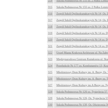
314
Szkoła Podstawowa Nr 155 os. 2 Pułku Lotn
315
Szkoła Podstawowa Nr 155 os. 2 Pułku Lotn
316
Zespół Szkół Ogólnokształcących Nr 14, Os.
317
Zespół Szkół Ogólnokształcących Nr 14, Os.
318
Zespół Szkół Ogólnokształcących Nr 14, Os.
319
Zespół Szkół Ogólnokształcących Nr 14 os. 
320
Zespół Szkół Ogólnokształcących Nr 14 os. 
321
Zespół Szkół Ogólnokształcących Nr 14 os. 
322
Urząd Miasta Krakowa Archiwum ul. Na Załę
323
Międzynarodowe Centrum Kształcenia ul. Sk
324
Przedszkole Nr 177 os. Kombatantów 13, Kr
325
Młodzieżowy Dom Kultury im. A. Bursy, Os. 
326
Młodzieżowy Dom Kultury im. A. Bursy os. T
327
Młodzieżowy Dom Kultury im.A.Bursy os. Ty
328
Szkoła Podstawowa Nr 126 os. Tysiąclecia 5
329
Szkoła Podstawowa Nr 126, Os. Tysiąclecia 
330
Szkoła Podstawowa Nr 130, Os. Oświecenia 