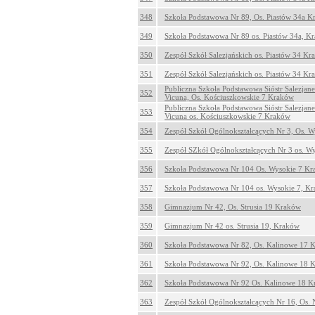
348
Szkoła Podstawowa Nr 89, Os. Piastów 34a 
349
Szkoła Podstawowa Nr 89 os. Piastów 34a, K
350
Zespół Szkół Salezjańskich os. Piastów 34 K
351
Zespół Szkół Salezjańskich os. Piastów 34 K
Publiczna Szkoła Podstawowa Sióstr Salezjan
352
Vicuna, Os. Kościuszkowskie 7 Kraków
Publiczna Szkoła Podstawowa Sióstr Salezjan
353
Vicuna os. Kościuszkowskie 7 Kraków
354
Zespół Szkół Ogólnokształcących Nr 3, Os. 
355
Zespół SZkół Ogólnokształcących Nr 3 os. W
356
Szkoła Podstawowa Nr 104 Os. Wysokie 7 K
357
Szkoła Podstawowa Nr 104 os. Wysokie 7, K
358
Gimnazjum Nr 42, Os. Strusia 19 Kraków
359
Gimnazjum Nr 42 os. Strusia 19, Kraków
360
Szkoła Podstawowa Nr 82, Os. Kalinowe 17 
361
Szkoła Podstawowa Nr 92, Os. Kalinowe 18 
362
Szkoła Podstawowa Nr 92 Os. Kalinowe 18 
363
Zespół Szkół Ogólnokształcących Nr 16, Os.