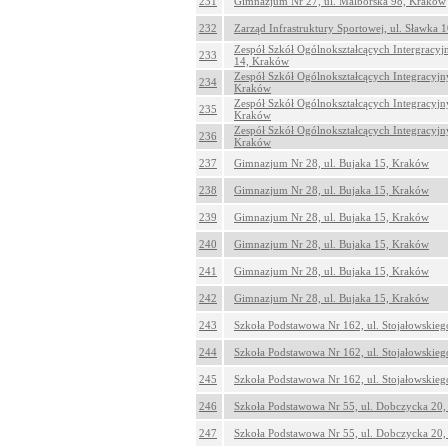
231
Gimnazjum Nr 27, ul. Malborska 98, Kraków
232
Zarząd Infrastruktury Sportowej, ul. Sławka 
Zespół Szkół Ogólnokształcących Intergracyj
233
14, Kraków
Zespół Szkół Ogólnokształcących Integracyjn
234
Kraków
Zespół Szkół Ogólnokształcących Integracyjn
235
Kraków
Zespół Szkół Ogólnokształcących Integracyjn
236
Kraków
237
Gimnazjum Nr 28, ul. Bujaka 15, Kraków
238
Gimnazjum Nr 28, ul. Bujaka 15, Kraków
239
Gimnazjum Nr 28, ul. Bujaka 15, Kraków
240
Gimnazjum Nr 28, ul. Bujaka 15, Kraków
241
Gimnazjum Nr 28, ul. Bujaka 15, Kraków
242
Gimnazjum Nr 28, ul. Bujaka 15, Kraków
243
Szkoła Podstawowa Nr 162, ul. Stojałowskie
244
Szkoła Podstawowa Nr 162, ul. Stojałowskie
245
Szkoła Podstawowa Nr 162, ul. Stojałowskie
246
Szkoła Podstawowa Nr 55, ul. Dobczycka 20
247
Szkoła Podstawowa Nr 55, ul. Dobczycka 20