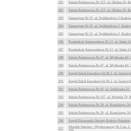
281
Szkoła Podstawowa Nr 123, ul. Okólna 16, 
282
Szkoła Podstawowa Nr 123, ul. Okólna 16, 
283
Gimnazjum Nr 31, ul. Spółdzielców 5 Krakó
284
Gimnazjum Nr 31, ul. Spółdzielców 5, Krakó
285
Gimnazjum Nr 31, ul. Spółdzielców 5, Krakó
286
Przedszkole Samorządowe Nr 11, ul. Saska 1
287
Przedszkole Samorządowe Nr 11, ul. Saska 1
288
Szkoła Podstawowa Nr 47, ul. Myśliwska 64,
289
Szkoła Podstawowa Nr 47, ul. Myśliwska 64,
290
Zespół Szkół Zawodowych Nr 2, ul. Goszczy
291
Zespół Szkół Zawodowych Nr 2, ul. Goszczy
292
Szkoła Podstawowa Nr 65, ul. Golikówka 52
293
Szkoła Podstawowa Nr 137, ul. Wrobela 79,
294
Szkoła Podstawowa Nr 26, ul. Krasickiego 3
295
Szkoła Podstawowa Nr 26, ul. Krasickiego 3
296
Zespół Ekonomiki Oświaty Kraków Południe, 
Ośrodek Szkolno - Wychowawczy Nr 2 im. J.
297
100