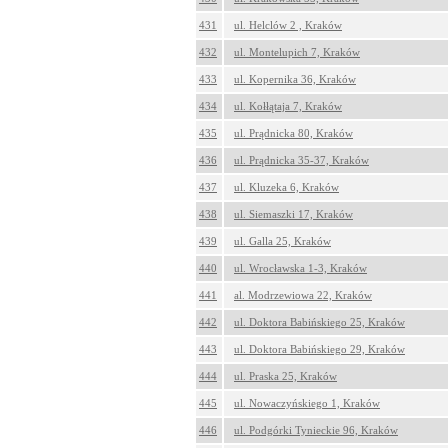
431
ul. Helclów 2 , Kraków
432
ul. Montelupich 7, Kraków
433
ul. Kopernika 36, Kraków
434
ul. Kołłątaja 7, Kraków
435
ul. Prądnicka 80, Kraków
436
ul. Prądnicka 35-37, Kraków
437
ul. Kluzeka 6, Kraków
438
ul. Siemaszki 17, Kraków
439
ul. Galla 25, Kraków
440
ul. Wrocławska 1-3, Kraków
441
al. Modrzewiowa 22, Kraków
442
ul. Doktora Babińskiego 25, Kraków
443
ul. Doktora Babińskiego 29, Kraków
444
ul. Praska 25, Kraków
445
ul. Nowaczyńskiego 1, Kraków
446
ul. Podgórki Tynieckie 96, Kraków