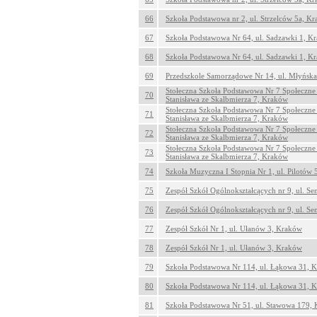
66
Szkoła Podstawowa nr 2, ul. Strzelców 5a, K
67
Szkoła Podstawowa Nr 64, ul. Sadzawki 1, K
68
Szkoła Podstawowa Nr 64, ul. Sadzawki 1, K
69
Przedszkole Samorządowe Nr 14, ul. Młyńsk
Stołeczna Szkoła Podstawowa Nr 7 Społeczne
70
Stanisława ze Skalbmierza 7, Kraków
Stołeczna Szkoła Podstawowa Nr 7 Społeczne
71
Stanisława ze Skalbmierza 7, Kraków
Stołeczna Szkoła Podstawowa Nr 7 Społeczne
72
Stanisława ze Skalbmierza 7, Kraków
Stołeczna Szkoła Podstawowa Nr 7 Społeczne
73
Stanisława ze Skalbmierza 7, Kraków
74
Szkoła Muzyczna I Stopnia Nr 1, ul. Pilotów
75
Zespół Szkół Ogólnokształcących nr 9, ul. S
76
Zespół Szkół Ogólnokształcących nr 9, ul. S
77
Zespół Szkół Nr 1, ul. Ułanów 3, Kraków
78
Zespół Szkół Nr 1, ul. Ułanów 3, Kraków
79
Szkoła Podstawowa Nr 114, ul. Łąkowa 31, 
80
Szkoła Podstawowa Nr 114, ul. Łąkowa 31, 
81
Szkoła Podstawowa Nr 51, ul. Stawowa 179,