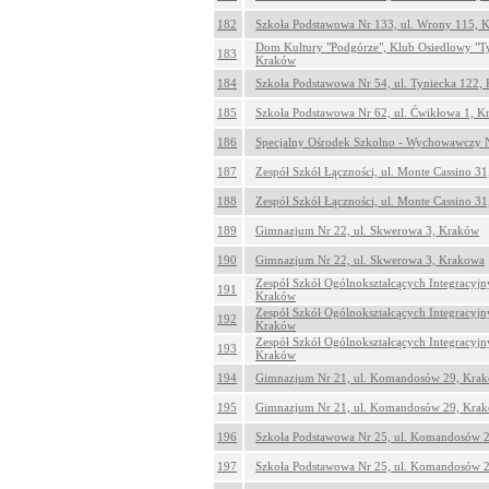
182
Szkoła Podstawowa Nr 133, ul. Wrony 115, 
Dom Kultury "Podgórze", Klub Osiedlowy "Tyn
183
Kraków
184
Szkoła Podstawowa Nr 54, ul. Tyniecka 122,
185
Szkoła Podstawowa Nr 62, ul. Ćwikłowa 1, 
186
Specjalny Ośrodek Szkolno - Wychowawczy Nr
187
Zespół Szkół Łączności, ul. Monte Cassino 3
188
Zespół Szkół Łączności, ul. Monte Cassino 3
189
Gimnazjum Nr 22, ul. Skwerowa 3, Kraków
190
Gimnazjum Nr 22, ul. Skwerowa 3, Krakowa
Zespół Szkół Ogólnokształcących Integracyjny
191
Kraków
Zespół Szkół Ogólnokształcących Integracyjny
192
Kraków
Zespół Szkół Ogólnokształcących Integracyjny
193
Kraków
194
Gimnazjum Nr 21, ul. Komandosów 29, Kra
195
Gimnazjum Nr 21, ul. Komandosów 29, Kra
196
Szkoła Podstawowa Nr 25, ul. Komandosów 
197
Szkoła Podstawowa Nr 25, ul. Komandosów 