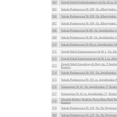
364
Zespół Szkół Ogólnokształcących Nr 16 os. N
365
Szkoła Podstawowa Nr 100, Os. Albertyńskie
366
Szkoła Podstawowa Nr 100, Os. Albertyńskie
367
Szkoła Podstawowa Nr 100, Os. Albertyńskie
368
Szkoła Podstawowa Nr 86, Os. Jagiellońskie
369
Szkoła Podstawowa Nr 86, Os. Jagiellońskie
370
Szkoła Podstawowa Nr 86 os. Jagiellońskie 
371
Zespół Szkół Gastronomicznych Nr 1, Os. Zło
372
Zespół Szkół Gastronomicznych Nr 1 os. Złot
Zespół Szkół Zawodowych Huty im. T.Sendzimi
373
Kraków
374
Szkoła Podstawowa Nr 101, Os. Jagielloński
375
Szkoła Podstawowa Nr 101 os. Jagiellońskie 
376
Gimnazjum Nr 41, Os. Jagiellońskie 17 Krak
377
Gimnazjum Nr 41 os. Jagiellońskie 17, Krak
Ośrodek Kultury Kraków Nowa Huta Klub"Krz
378
Kraków
379
Szkoła Podstawowa Nr 129, Os. Na Wzgórza
380
Szkoła Podstawowa Nr 129, Os. Na Wzgórza