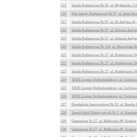
215
Szkoła Podstawowa Nr 43, ul. Myślenicka 11
216
Filia Szkoły Podstawowej Nr 97, ul. Armii K
217
Szkoła Podstawowa Nr 97, ul. Dr Judyma 10
218
Szkoła Podstawowa Nr 97, ul. Doktora Judy
219
Szkoła Podstawowa Nr 97, ul. Doktora Judy
220
Szkoła Podstawowa Nr 134, ul. Kłuszyńska 4
221
Szkoła Podstawowa Nr 27, ul. Podedworze 1
222
Szkoła Podstawowa Nr 27, ul. Podedworze 1
223
Szkoła Podstawowa Nr 27, ul. Podedworze 1
224
XXIX Liceum Ogólnokształcące, ul. Cechowa
225
XXIX Liceum Ogólnokształcące, ul. Cechowa
226
XXIX Liceum Ogólnokształcące, ul. Cechowa
227
Przedszkole Samorządowe Nr 33, ul. Rżącka 
228
Zespół Szkół Elektrycznych Nr 1, ul. Kamie
229
Gimnazjum Nr 27, ul. Malborska 98, Kraków
230
Gimnazjum Nr 27, ul. Malborska 98, Kraków