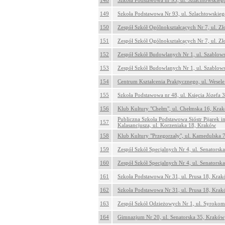
148
Szkoła Podstawowa nr 93, ul. Szlachtowskie
149
Szkoła Podstawowa Nr 93, ul. Szlachtowskie
150
Zespół Szkół Ogólnokształcących Nr 7, ul. Z
151
Zespół Szkół Ogólnokształcących Nr 7, ul. Z
152
Zespół Szkół Budowlanych Nr 1, ul. Szablow
153
Zespół Szkół Budowlanych Nr 1, ul. Szablow
154
Centrum Kształcenia Praktycznego, ul. Wesel
155
Szkoła Podstawowa nr 48, ul. Księcia Józefa
156
Klub Kultury "Chełm", ul. Chełmska 16, Kra
Publiczna Szkoła Podstawowa Sióstr Pijarek i
157
Kalasancjusza, ul. Korzeniaka 18, Kraków
158
Klub Kultury "Przegorzały", ul. Kamedulska
159
Zespół Szkół Specjalnych Nr 4, ul. Senatorsk
160
Zespół Szkół Specjalnych Nr 4, ul. Senatorsk
161
Szkoła Podstawowa Nr 31, ul. Prusa 18, Kra
162
Szkoła Podstawowa Nr 31, ul. Prusa 18, Kra
163
Zespół Szkół Odzieżowych Nr 1, ul. Syrokom
164
Gimnazjum Nr 20, ul. Senatorska 35, Kraków