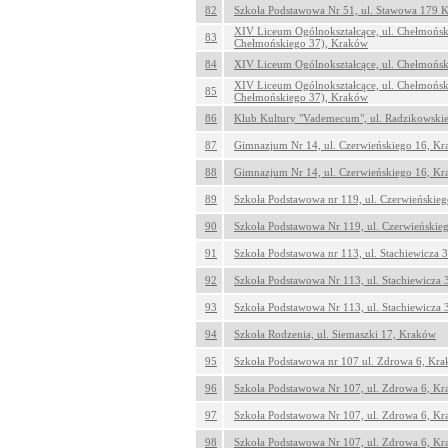
82
Szkoła Podstawowa Nr 51, ul. Stawowa 179 
XIV Liceum Ogólnokształcące, ul. Chełmońsk
83
Chełmońskiego 37), Kraków
84
XIV Liceum Ogólnokształcące, ul. Chełmońs
XIV Liceum Ogólnokształcące, ul. Chełmońsk
85
Chełmońskiego 37), Kraków
86
Klub Kultury "Vademecum", ul. Radzikowski
87
Gimnazjum Nr 14, ul. Czerwieńskiego 16, K
88
Gimnazjum Nr 14, ul. Czerwieńskiego 16, K
89
Szkoła Podstawowa nr 119, ul. Czerwieńskie
90
Szkoła Podstawowa Nr 119, ul. Czerwieńskie
91
Szkoła Podstawowa nr 113, ul. Stachiewicza 
92
Szkoła Podstawowa Nr 113, ul. Stachiewicza
93
Szkoła Podstawowa Nr 113, ul. Stachiewicza
94
Szkoła Rodzenia, ul. Siemaszki 17, Kraków
95
Szkoła Podstawowa nr 107 ul. Zdrowa 6, Kr
96
Szkoła Podstawowa Nr 107, ul. Zdrowa 6, K
97
Szkoła Podstawowa Nr 107, ul. Zdrowa 6, K
98
Szkoła Podstawowa Nr 107, ul. Zdrowa 6, K