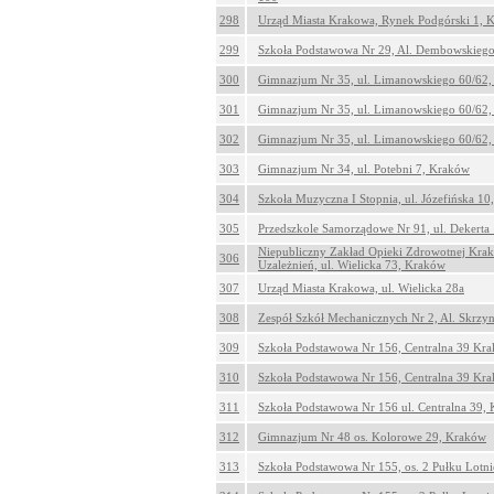
298
Urząd Miasta Krakowa, Rynek Podgórski 1, 
299
Szkoła Podstawowa Nr 29, Al. Dembowskieg
300
Gimnazjum Nr 35, ul. Limanowskiego 60/62
301
Gimnazjum Nr 35, ul. Limanowskiego 60/62
302
Gimnazjum Nr 35, ul. Limanowskiego 60/62
303
Gimnazjum Nr 34, ul. Potebni 7, Kraków
304
Szkoła Muzyczna I Stopnia, ul. Józefińska 1
305
Przedszkole Samorządowe Nr 91, ul. Dekerta
Niepubliczny Zakład Opieki Zdrowotnej Krak
306
Uzależnień, ul. Wielicka 73, Kraków
307
Urząd Miasta Krakowa, ul. Wielicka 28a
308
Zespół Szkół Mechanicznych Nr 2, Al. Skrzy
309
Szkoła Podstawowa Nr 156, Centralna 39 Kr
310
Szkoła Podstawowa Nr 156, Centralna 39 Kr
311
Szkoła Podstawowa Nr 156 ul. Centralna 39,
312
Gimnazjum Nr 48 os. Kolorowe 29, Kraków
313
Szkoła Podstawowa Nr 155, os. 2 Pułku Lotn