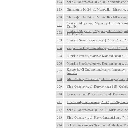
198
Szkoła Podstawowa Nr 25, ul. Komandosów 
199
Gimnazjum Nr 24, ul. Montwiłła - Mireckieg
200
Gimnazjum Nr 24, ul. Montwiłła - Mireckieg
Centrum Aktywnego Wypoczynku Klub Sporto
201
Kraków
Centrum Aktywnego Wypoczynku Klub Sport
202
13, Kraków
203
Centrum Sztuki Współczesnej "Solvay", ul. Z
204
Zespół Szkół Ogólnokształcących Nr 17, ul. 
205
Miejskie Przedsiębiorstwo Komunikacyjne, ul
206
Miejskie Przedsiębiorstwo Komunikacyjne, ul
Zespół Szkół Ogólnokształcących Integracyjn
207
Kraków
208
Klub Kultury "Kosocice", ul. Sztautyngera 5,
209
Klub Osiedlowy, ul. Kuryłowicza 115, Krakó
210
Stowarzyszenie Rajska-Szkoła, ul. Tuchowsk
211
Filia Szkoły Podstawowej Nr 43, ul. Zbydnio
212
Szkoła Podstawowa Nr 135, ul. Mirtowa 2, K
213
Klub Osiedlowy, ul. Niewodniczańskiego 74,
214
Szkoła Podstawowa Nr 43, ul. Myślenicka 11