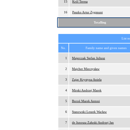
15
Król Teresa
16
Paszko Artur Zygmunt
Totalling
List n
No.
Family name and given names
1
Majerczak Stefan Juliusz
2
Majcher Mieczysław
3
Zając Krystyna Aniela
4
Mirski Andrzej Marek
5
Boroń Marek Antoni
6
Stanowski Leszek Wacław
7
de Junosza Załuski Andrzej Jan