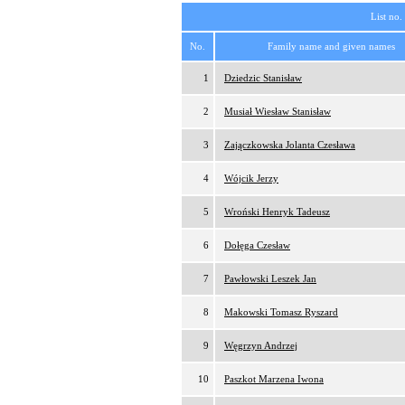
List no.
No.
Family name and given names
1
Dziedzic Stanisław
2
Musiał Wiesław Stanisław
3
Zajączkowska Jolanta Czesława
4
Wójcik Jerzy
5
Wroński Henryk Tadeusz
6
Dołęga Czesław
7
Pawłowski Leszek Jan
8
Makowski Tomasz Ryszard
9
Węgrzyn Andrzej
10
Paszkot Marzena Iwona