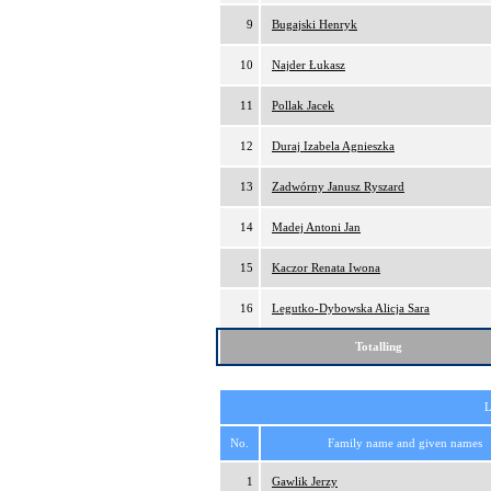
9
Bugajski Henryk
10
Najder Łukasz
11
Pollak Jacek
12
Duraj Izabela Agnieszka
13
Zadwórny Janusz Ryszard
14
Madej Antoni Jan
15
Kaczor Renata Iwona
16
Legutko-Dybowska Alicja Sara
Totalling
L
No.
Family name and given names
1
Gawlik Jerzy