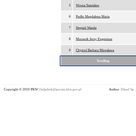
5
Wrona Stanisław
6
Pudło Magdalena Maria
7
Stępień Wanda
8
Morawik Jerzy Eugeniusz
9
Chytroś Barbara Mirosława
Totalling
Copyright © 2010 PKW |
helpdesk@poczta.kbw.gov.pl
Author:
Dituel Sp. 