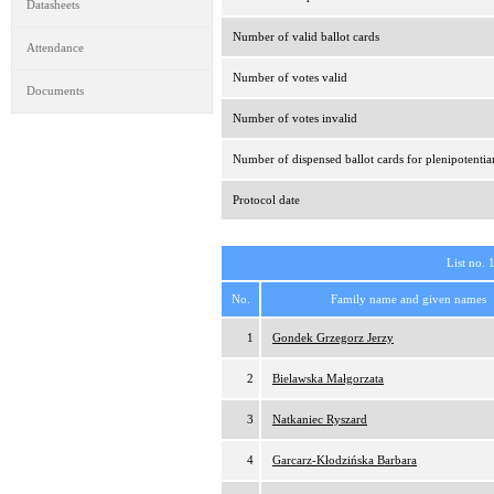
Datasheets
Number of valid ballot cards
Attendance
Number of votes valid
Documents
Number of votes invalid
Number of dispensed ballot cards for plenipotentia
Protocol date
List no. 
No.
Family name and given names
1
Gondek Grzegorz Jerzy
2
Bielawska Małgorzata
3
Natkaniec Ryszard
4
Garcarz-Kłodzińska Barbara