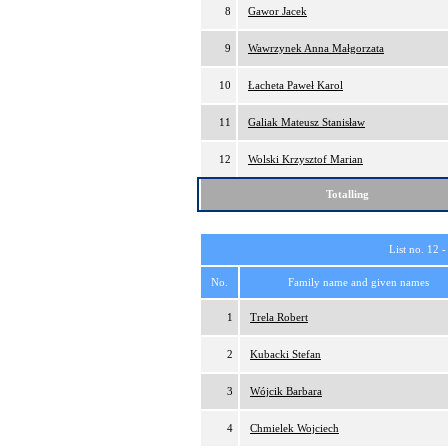
8
Gawor Jacek
9
Wawrzynek Anna Małgorzata
10
Łacheta Paweł Karol
11
Galiak Mateusz Stanisław
12
Wolski Krzysztof Marian
Totalling
List no. 12 
No.
Family name and given names
1
Trela Robert
2
Kubacki Stefan
3
Wójcik Barbara
4
Chmielek Wojciech