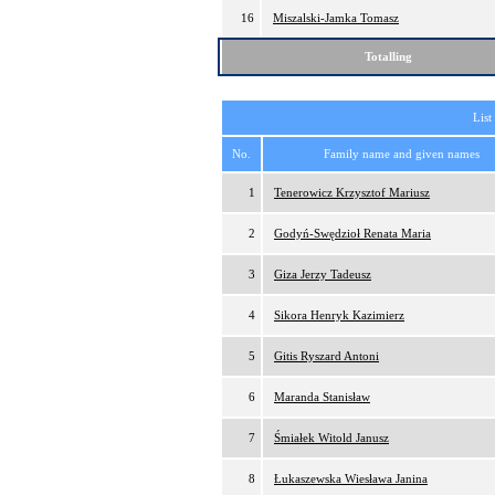
16
Miszalski-Jamka Tomasz
Totalling
List
No.
Family name and given names
1
Tenerowicz Krzysztof Mariusz
2
Godyń-Swędzioł Renata Maria
3
Giza Jerzy Tadeusz
4
Sikora Henryk Kazimierz
5
Gitis Ryszard Antoni
6
Maranda Stanisław
7
Śmiałek Witold Janusz
8
Łukaszewska Wiesława Janina