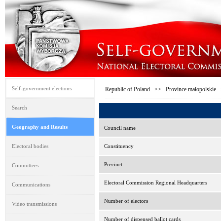
Self-government elections
Republic of Poland
>>
Province małopolskie
Search
Geography and Results
Council name
Electoral bodies
Constituency
Precinct
Committees
Electoral Commission Regional Headquarters
Communications
Number of electors
Video transmissions
Number of dispensed ballot cards