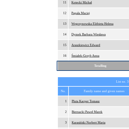
11
Kotecki Michał
12
Papała Maciej
13
Węgrzynowska Elżbieta Helena
14
Dymek Barbara Wiesława
15
Araszkiewicz Edward
16
Śmiałek-Grzyb Anna
Totalling
List no. 3
No.
Family name and given names
1
Pluta Kacper Tomasz
2
Biernacki Paweł Marek
3
Karasiński Norbert Maria