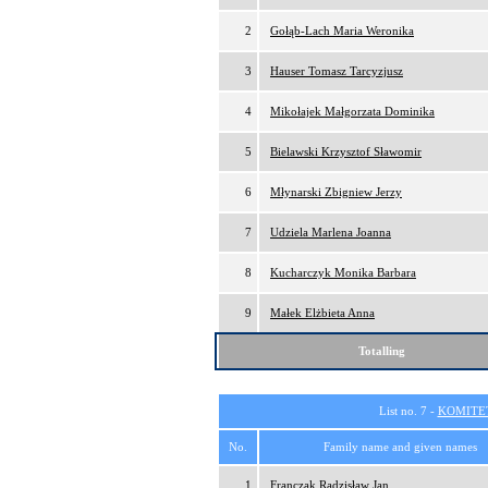
2
Gołąb-Lach Maria Weronika
3
Hauser Tomasz Tarcyzjusz
4
Mikołajek Małgorzata Dominika
5
Bielawski Krzysztof Sławomir
6
Młynarski Zbigniew Jerzy
7
Udziela Marlena Joanna
8
Kucharczyk Monika Barbara
9
Małek Elżbieta Anna
Totalling
List no. 7 -
KOMITE
No.
Family name and given names
1
Franczak Radzisław Jan