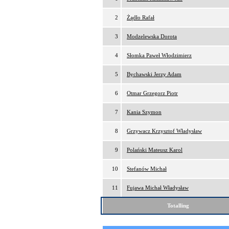
2
Żądło Rafał
3
Modzelewska Dorota
4
Słomka Paweł Włodzimierz
5
Bychawski Jerzy Adam
6
Otmar Grzegorz Piotr
7
Kania Szymon
8
Grzywacz Krzysztof Władysław
9
Polański Mateusz Karol
10
Stefanów Michał
11
Fujawa Michał Władysław
Totalling