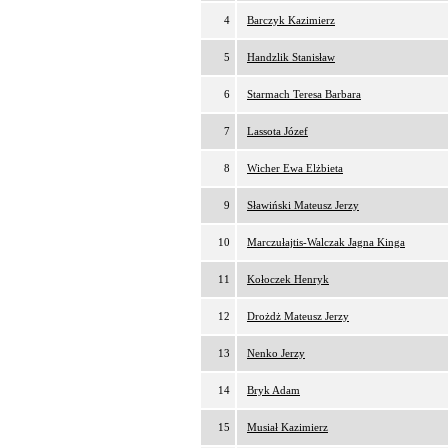
4
Barczyk Kazimierz
5
Handzlik Stanisław
6
Starmach Teresa Barbara
7
Lassota Józef
8
Wicher Ewa Elżbieta
9
Sławiński Mateusz Jerzy
10
Marczułajtis-Walczak Jagna Kinga
11
Kołoczek Henryk
12
Drożdż Mateusz Jerzy
13
Nenko Jerzy
14
Bryk Adam
15
Musiał Kazimierz