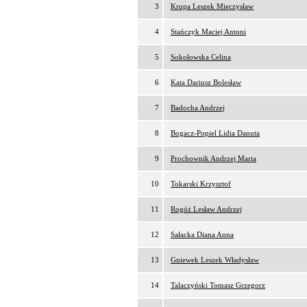
3
Krupa Leszek Mieczysław
4
Stańczyk Maciej Antoni
5
Sokołowska Celina
6
Kata Dariusz Bolesław
7
Badocha Andrzej
8
Bogacz-Popiel Lidia Danuta
9
Prochownik Andrzej Maria
10
Tokarski Krzysztof
11
Rogóż Lesław Andrzej
12
Sałacka Diana Anna
13
Gniewek Leszek Władysław
14
Talaczyński Tomasz Grzegorz