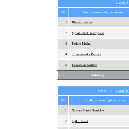
List no. 8
No.
Family name and given names
1
Biernat Bartosz
2
Spisak Jacek Władysław
3
Padacz Michał
4
Tomaszewska Barbara
5
Laskowski Norbert
Totalling
List no. 10 -
KOMITE
No.
Family name and given names
1
Nawara Marek Stanisław
2
Pytko Paweł