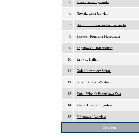
5
Leszczyńska Ryszarda
6
Nowakowska Jadwiga
7
Noszka-Leśniewska Danuta Józefa
8
Piszczek-Rogalska Małgorzata
9
Łopatowski Piotr Andrzej
10
Krywak Halina
11
Gołda Kazimierz Stefan
12
Solarz Bogdan Władysław
13
Kufel-Włodek Bronisława Ewa
14
Piechnik Jerzy Zbigniew
15
Malinowski Wiesław
Totalling