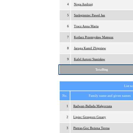
4
Noga Andrzej
5
Szelegieniec Paweł Jan
6
Tracz Anna Maria
7
Kotlarz Przemysław Mateusz
8
Jaruga Kamil Zbigniew
9
Kafel Antoni Stanisław
Totalling
List n
No.
Family name and given names
1
Radwan-Ballada Małgorzata
2
Lipiec Grzegorz Cezary
3
Pietras-Goc Bożena Teresa