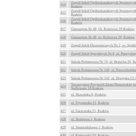
Zespół Szkół Ogólnokształcących Sportowych 
414
Kraków
Zespół Szkół Ogólnokształcących Sportowych
415
Kraków
Zespół Szkół Ogólnokształcących Sportowych
416
Kraków
417
Gimnazjum Nr 48, Os. Kolorowe 29 Kraków
418
Gimnazjum Nr 48, os. Kolorowe 29, Kraków
419
Zespół Szkół Ekonomicznych Nr 2, os. Spółd
420
Zespół Szkół Specjalnych Nr 6, ul. Ptaszyck
421
Szkoła Podstawowa Nr 74, ul. Branicka 26, 
422
Szkoła Podstawowa Nr 140, ul. Prawocheński
423
Szkoła Podstawowa Nr 142, ul. Drożyska 13 /
Towarzystwo Przyjaciół Ziemi Pleszowskiej świ
424
Nadbrzezie 18 Kraków
425
ul. Skawińska 8, Kraków
426
ul. Trynitarska 11, Kraków
427
ul. Garncarska 11, Kraków
428
ul. Skarbowa 1, Kraków
429
ul. Siemiradzkiego 1, Kraków
430
ul. Krakowska 55, Kraków