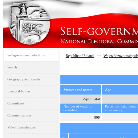
Self-government elections
Republic of Poland
>>
Województwo małopols
Search
Geography and Results
Surname and names
Age
Electoral bodies
Żądło Rafał
Committees
Number of votes for
Percent of valid votes 
candidate
constituency
Communications
808
Video transmissions