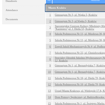
No
Address
Datasheets
Miasto Kraków
Attendance
1
Gimnazjum Nr 3, ul. Wąska 5, Kraków
Documents
2
Gimnazjum Nr 3, ul.Wąska 5, Kraków
Staromiejskie Centrum Kultury Młodzieży K
3
"Kazimierz",ul. J. Dietla 53, Kraków
4
Szkoła Podstawowa Nr 11, ul. Miodowa 36, 
5
Szkoła Podstawowa Nr 11, ul. Miodowa 36, 
6
Zespół Szkół Mechanicznych Nr 4, ul. Podbr
7
Szkoła Podstawowa Nr 22, ul. Chmielowskie
Specjalny Ośrodek Szkolno-Wychowawczy Nr 5
8
12, Kraków
9
Gimnazjum Nr 1, ul. Bernardyńska 7, Krakó
10
Gimnazjum Nr 1, ul. Bernardyńska 7, Krakó
11
Szkoła Podstawowa Nr 16, ul. Dietla 70, Kra
12
Szkoła Podstawowa Nr 16, ul. Dietla 70, Kra
13
Urząd Miasta Krakowa, ul. Wielopole 17 A, 
14
Dom Pomocy Społecznej, ul. Radziwiłłowska
15
Szkoła Podstawowa Nr 1, ul. Świętego Marka