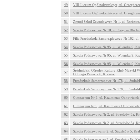
49
VIII Liceum Ogólnokształcące, ul. Grzegórz
50
VIII Liceum Ogólnokształcące, ul. Grzegórz
51
Zespół Szkół Zawodowych Nr 1, ul. Rzeźnicz
52
Szkoła Podstawowa Nr 10, ul. Księdza Blach
53
Filia Przedszkola Samorządowego Nr 162, ul
54
Szkoła Podstawowa Nr 95, ul. Wileńska 9, K
55
Szkoła Podstawowa Nr 95, ul. Wileńska 9, K
56
Szkoła Podstawowa Nr 95, ul. Wileńska 9, K
Śródmiejski Ośrodek Kultury Klub Muzyki Ws
57
Dobrego Pasterza 6, Kraków
58
Przedszkole Samorządowe Nr 178, ul. Sudols
59
Przedszkole Samorządowe Nr 178, ul. Sudols
60
Gimnazjum Nr 9, ul. Kazimierza Odnowiciela
61
Gimnazjum Nr 9, ul. Kazimierza Odnowiciela
62
Szkoła Podstawowa Nr 2, ul. Strzelców 5a, K
63
Szkoła Podstawowa Nr 2, ul. Strzelców 5a, K
64
Szkoła Podstawowa nr 2, ul. Strzelców 5, Kr
65
Szkoła Podstawowa nr 2, ul. Strzelców 5a, K