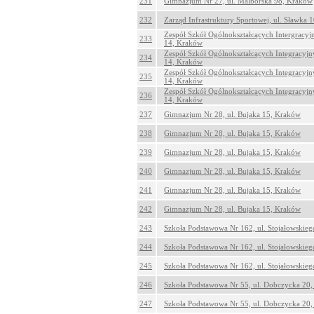
231
Gimnazjum Nr 27, ul. Malborska 98, Kraków
232
Zarząd Infrastruktury Sportowej, ul. Sławka 
Zespół Szkół Ogólnokształcących Intergracyj
233
14, Kraków
Zespół Szkół Ogólnokształcących Integracyjn
234
14, Kraków
Zespół Szkół Ogólnokształcących Integracyjn
235
14, Kraków
Zespół Szkół Ogólnokształcących Integracyjn
236
14, Kraków
237
Gimnazjum Nr 28, ul. Bujaka 15, Kraków
238
Gimnazjum Nr 28, ul. Bujaka 15, Kraków
239
Gimnazjum Nr 28, ul. Bujaka 15, Kraków
240
Gimnazjum Nr 28, ul. Bujaka 15, Kraków
241
Gimnazjum Nr 28, ul. Bujaka 15, Kraków
242
Gimnazjum Nr 28, ul. Bujaka 15, Kraków
243
Szkoła Podstawowa Nr 162, ul. Stojałowskie
244
Szkoła Podstawowa Nr 162, ul. Stojałowskie
245
Szkoła Podstawowa Nr 162, ul. Stojałowskie
246
Szkoła Podstawowa Nr 55, ul. Dobczycka 20
247
Szkoła Podstawowa Nr 55, ul. Dobczycka 20