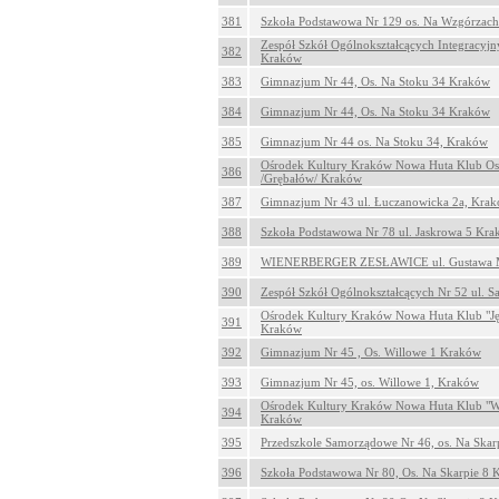
381
Szkoła Podstawowa Nr 129 os. Na Wzgórzac
Zespół Szkół Ogólnokształcących Integracyjn
382
Kraków
383
Gimnazjum Nr 44, Os. Na Stoku 34 Kraków
384
Gimnazjum Nr 44, Os. Na Stoku 34 Kraków
385
Gimnazjum Nr 44 os. Na Stoku 34, Kraków
Ośrodek Kultury Kraków Nowa Huta Klub Osi
386
/Grębałów/ Kraków
387
Gimnazjum Nr 43 ul. Łuczanowicka 2a, Kra
388
Szkoła Podstawowa Nr 78 ul. Jaskrowa 5 Kr
389
WIENERBERGER ZESŁAWICE ul. Gustawa M
390
Zespół Szkół Ogólnokształcących Nr 52 ul. 
Ośrodek Kultury Kraków Nowa Huta Klub "Jęd
391
Kraków
392
Gimnazjum Nr 45 , Os. Willowe 1 Kraków
393
Gimnazjum Nr 45, os. Willowe 1, Kraków
Ośrodek Kultury Kraków Nowa Huta Klub "We
394
Kraków
395
Przedszkole Samorządowe Nr 46, os. Na Ska
396
Szkoła Podstawowa Nr 80, Os. Na Skarpie 8