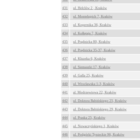
431
ul. Helclów 2 , Kraków
432
ul. Montelupich 7, Kraków
433
ul. Kopernika 36, Kraków
434
ul. Kołłątaja 7, Kraków
435
ul. Prądnicka 80, Kraków
436
ul. Prądnicka 35-37, Kraków
437
ul. Kluzeka 6, Kraków
438
ul. Siemaszki 17, Kraków
439
ul. Galla 25, Kraków
440
ul. Wrocławska 1-3, Kraków
441
al. Modrzewiowa 22, Kraków
442
ul. Doktora Babińskiego 25, Kraków
443
ul. Doktora Babińskiego 29, Kraków
444
ul. Praska 25, Kraków
445
ul. Nowaczyńskiego 1, Kraków
446
ul. Podgórki Tynieckie 96, Kraków