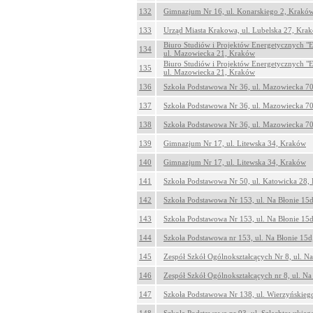
132
Gimnazjum Nr 16, ul. Konarskiego 2, Krakó
133
Urząd Miasta Krakowa, ul. Lubelska 27, Kra
Biuro Studiów i Projektów Energetycznych "E
134
ul. Mazowiecka 21, Kraków
Biuro Studiów i Projektów Energetycznych "E
135
ul. Mazowiecka 21, Kraków
136
Szkoła Podstawowa Nr 36, ul. Mazowiecka 7
137
Szkoła Podstawowa Nr 36, ul. Mazowiecka 7
138
Szkoła Podstawowa Nr 36, ul. Mazowiecka 7
139
Gimnazjum Nr 17, ul. Litewska 34, Kraków
140
Gimnazjum Nr 17, ul. Litewska 34, Kraków
141
Szkoła Podstawowa Nr 50, ul. Katowicka 28,
142
Szkoła Podstawowa Nr 153, ul. Na Błonie 15
143
Szkoła Podstawowa Nr 153, ul. Na Błonie 15
144
Szkoła Podstawowa nr 153, ul. Na Błonie 15
145
Zespół Szkół Ogólnokształcących Nr 8, ul. N
146
Zespół Szkół Ogólnokształcących nr 8, ul. N
147
Szkoła Podstawowa Nr 138, ul. Wierzyńskieg