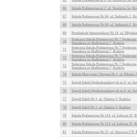
66
Szkoła Podstawowa nr 2, ul. Strzelców 5a, K
67
Szkoła Podstawowa Nr 64, ul. Sadzawki 1, K
68
Szkoła Podstawowa Nr 64, ul. Sadzawki 1, K
69
Przedszkole Samorządowe Nr 14, ul. Młyńsk
Stołeczna Szkoła Podstawowa Nr 7 Społeczne
70
Stanisława ze Skalbmierza 7, Kraków
Stołeczna Szkoła Podstawowa Nr 7 Społeczne
71
Stanisława ze Skalbmierza 7, Kraków
Stołeczna Szkoła Podstawowa Nr 7 Społeczne
72
Stanisława ze Skalbmierza 7, Kraków
Stołeczna Szkoła Podstawowa Nr 7 Społeczne
73
Stanisława ze Skalbmierza 7, Kraków
74
Szkoła Muzyczna I Stopnia Nr 1, ul. Pilotów
75
Zespół Szkół Ogólnokształcących nr 9, ul. S
76
Zespół Szkół Ogólnokształcących nr 9, ul. S
77
Zespół Szkół Nr 1, ul. Ułanów 3, Kraków
78
Zespół Szkół Nr 1, ul. Ułanów 3, Kraków
79
Szkoła Podstawowa Nr 114, ul. Łąkowa 31, 
80
Szkoła Podstawowa Nr 114, ul. Łąkowa 31, 
81
Szkoła Podstawowa Nr 51, ul. Stawowa 179,