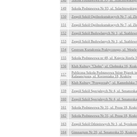
148
Szkoła Podstawowa nr 93, ul. Szlachtowskie
149
Szkoła Podstawowa Nr 93, ul. Szlachtowskie
150
Zespół Szkół Ogólnokształcących Nr 7, ul. Z
151
Zespół Szkół Ogólnokształcących Nr 7, ul. Z
152
Zespół Szkół Budowlanych Nr 1, ul. Szablow
153
Zespół Szkół Budowlanych Nr 1, ul. Szablow
154
Centrum Kształcenia Praktycznego, ul. Wesel
155
Szkoła Podstawowa nr 48, ul. Księcia Józefa
156
Klub Kultury "Chełm", ul. Chełmska 16, Kra
Publiczna Szkoła Podstawowa Sióstr Pijarek i
157
Kalasancjusza, ul. Korzeniaka 18, Kraków
158
Klub Kultury "Przegorzały", ul. Kamedulska
159
Zespół Szkół Specjalnych Nr 4, ul. Senatorsk
160
Zespół Szkół Specjalnych Nr 4, ul. Senatorsk
161
Szkoła Podstawowa Nr 31, ul. Prusa 18, Kra
162
Szkoła Podstawowa Nr 31, ul. Prusa 18, Kra
163
Zespół Szkół Odzieżowych Nr 1, ul. Syrokom
164
Gimnazjum Nr 20, ul. Senatorska 35, Kraków