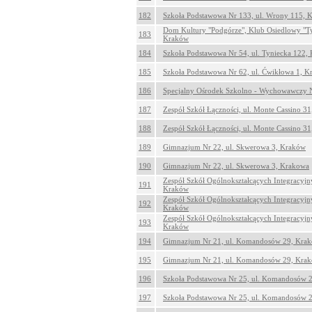
182
Szkoła Podstawowa Nr 133, ul. Wrony 115, 
Dom Kultury "Podgórze", Klub Osiedlowy "Tyn
183
Kraków
184
Szkoła Podstawowa Nr 54, ul. Tyniecka 122,
185
Szkoła Podstawowa Nr 62, ul. Ćwikłowa 1, 
186
Specjalny Ośrodek Szkolno - Wychowawczy Nr
187
Zespół Szkół Łączności, ul. Monte Cassino 3
188
Zespół Szkół Łączności, ul. Monte Cassino 3
189
Gimnazjum Nr 22, ul. Skwerowa 3, Kraków
190
Gimnazjum Nr 22, ul. Skwerowa 3, Krakowa
Zespół Szkół Ogólnokształcących Integracyjny
191
Kraków
Zespół Szkół Ogólnokształcących Integracyjny
192
Kraków
Zespół Szkół Ogólnokształcących Integracyjny
193
Kraków
194
Gimnazjum Nr 21, ul. Komandosów 29, Kra
195
Gimnazjum Nr 21, ul. Komandosów 29, Kra
196
Szkoła Podstawowa Nr 25, ul. Komandosów 
197
Szkoła Podstawowa Nr 25, ul. Komandosów 