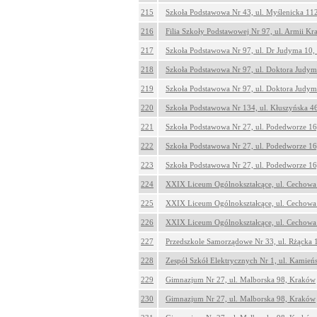
215
Szkoła Podstawowa Nr 43, ul. Myślenicka 11
216
Filia Szkoły Podstawowej Nr 97, ul. Armii K
217
Szkoła Podstawowa Nr 97, ul. Dr Judyma 10
218
Szkoła Podstawowa Nr 97, ul. Doktora Judy
219
Szkoła Podstawowa Nr 97, ul. Doktora Judy
220
Szkoła Podstawowa Nr 134, ul. Kłuszyńska 4
221
Szkoła Podstawowa Nr 27, ul. Podedworze 1
222
Szkoła Podstawowa Nr 27, ul. Podedworze 1
223
Szkoła Podstawowa Nr 27, ul. Podedworze 1
224
XXIX Liceum Ogólnokształcące, ul. Cechowa
225
XXIX Liceum Ogólnokształcące, ul. Cechowa
226
XXIX Liceum Ogólnokształcące, ul. Cechowa
227
Przedszkole Samorządowe Nr 33, ul. Rżącka 
228
Zespół Szkół Elektrycznych Nr 1, ul. Kamie
229
Gimnazjum Nr 27, ul. Malborska 98, Kraków
230
Gimnazjum Nr 27, ul. Malborska 98, Kraków