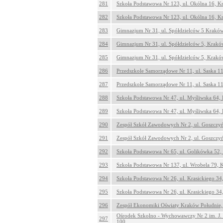
281
Szkoła Podstawowa Nr 123, ul. Okólna 16, 
282
Szkoła Podstawowa Nr 123, ul. Okólna 16, 
283
Gimnazjum Nr 31, ul. Spółdzielców 5 Krakó
284
Gimnazjum Nr 31, ul. Spółdzielców 5, Krakó
285
Gimnazjum Nr 31, ul. Spółdzielców 5, Krakó
286
Przedszkole Samorządowe Nr 11, ul. Saska 1
287
Przedszkole Samorządowe Nr 11, ul. Saska 1
288
Szkoła Podstawowa Nr 47, ul. Myśliwska 64,
289
Szkoła Podstawowa Nr 47, ul. Myśliwska 64,
290
Zespół Szkół Zawodowych Nr 2, ul. Goszczy
291
Zespół Szkół Zawodowych Nr 2, ul. Goszczy
292
Szkoła Podstawowa Nr 65, ul. Golikówka 52
293
Szkoła Podstawowa Nr 137, ul. Wrobela 79,
294
Szkoła Podstawowa Nr 26, ul. Krasickiego 3
295
Szkoła Podstawowa Nr 26, ul. Krasickiego 3
296
Zespół Ekonomiki Oświaty Kraków Południe, 
Ośrodek Szkolno - Wychowawczy Nr 2 im. J.
297
100