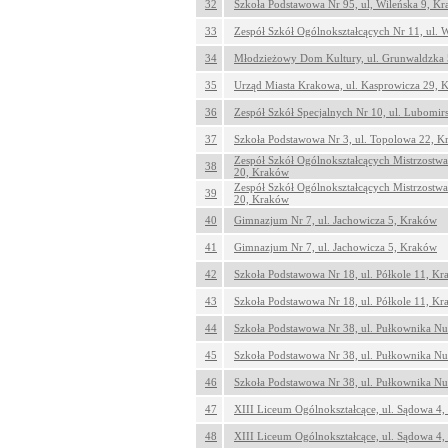
32
Szkoła Podstawowa Nr 95, ul, Wileńska 9, K
33
Zespół Szkół Ogólnokształcących Nr 11, ul.
34
Młodzieżowy Dom Kultury, ul. Grunwaldzka
35
Urząd Miasta Krakowa, ul. Kasprowicza 29, 
36
Zespół Szkół Specjalnych Nr 10, ul. Lubomi
37
Szkoła Podstawowa Nr 3, ul. Topolowa 22, 
Zespół Szkół Ogólnokształcących Mistrzostw
38
20, Kraków
Zespół Szkół Ogólnokształcących Mistrzostw
39
20, Kraków
40
Gimnazjum Nr 7, ul. Jachowicza 5, Kraków
41
Gimnazjum Nr 7, ul. Jachowicza 5, Kraków
42
Szkoła Podstawowa Nr 18, ul. Półkole 11, K
43
Szkoła Podstawowa Nr 18, ul. Półkole 11, K
44
Szkoła Podstawowa Nr 38, ul. Pułkownika Nu
45
Szkoła Podstawowa Nr 38, ul. Pułkownika Nu
46
Szkoła Podstawowa Nr 38, ul. Pułkownika Nu
47
XIII Liceum Ogólnokształcące, ul. Sądowa 4
48
XIII Liceum Ogólnokształcące, ul. Sądowa 4