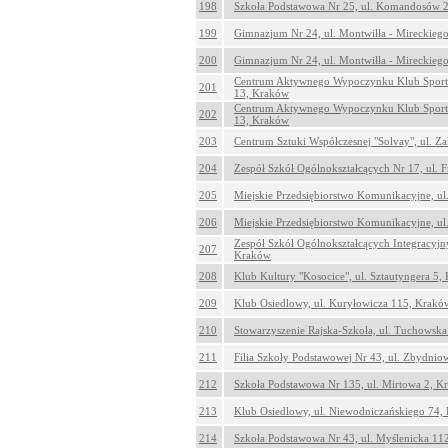
198
Szkoła Podstawowa Nr 25, ul. Komandosów 
199
Gimnazjum Nr 24, ul. Montwiłła - Mireckieg
200
Gimnazjum Nr 24, ul. Montwiłła - Mireckieg
Centrum Aktywnego Wypoczynku Klub Sporto
201
13, Kraków
Centrum Aktywnego Wypoczynku Klub Sport
202
13, Kraków
203
Centrum Sztuki Współczesnej "Solvay", ul. Z
204
Zespół Szkół Ogólnokształcących Nr 17, ul. 
205
Miejskie Przedsiębiorstwo Komunikacyjne, ul
206
Miejskie Przedsiębiorstwo Komunikacyjne, ul
Zespół Szkół Ogólnokształcących Integracyjn
207
Kraków
208
Klub Kultury "Kosocice", ul. Sztautyngera 5,
209
Klub Osiedlowy, ul. Kuryłowicza 115, Krakó
210
Stowarzyszenie Rajska-Szkoła, ul. Tuchowsk
211
Filia Szkoły Podstawowej Nr 43, ul. Zbydnio
212
Szkoła Podstawowa Nr 135, ul. Mirtowa 2, K
213
Klub Osiedlowy, ul. Niewodniczańskiego 74,
214
Szkoła Podstawowa Nr 43, ul. Myślenicka 11