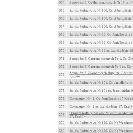
364
Zespół Szkół Ogólnokształcących Nr 16 os. N
365
Szkoła Podstawowa Nr 100, Os. Albertyńskie
366
Szkoła Podstawowa Nr 100, Os. Albertyńskie
367
Szkoła Podstawowa Nr 100, Os. Albertyńskie
368
Szkoła Podstawowa Nr 86, Os. Jagiellońskie
369
Szkoła Podstawowa Nr 86, Os. Jagiellońskie
370
Szkoła Podstawowa Nr 86 os. Jagiellońskie 
371
Zespół Szkół Gastronomicznych Nr 1, Os. Zło
372
Zespół Szkół Gastronomicznych Nr 1 os. Złot
Zespół Szkół Zawodowych Huty im. T.Sendzimi
373
Kraków
374
Szkoła Podstawowa Nr 101, Os. Jagielloński
375
Szkoła Podstawowa Nr 101 os. Jagiellońskie 
376
Gimnazjum Nr 41, Os. Jagiellońskie 17 Krak
377
Gimnazjum Nr 41 os. Jagiellońskie 17, Krak
Ośrodek Kultury Kraków Nowa Huta Klub"Krz
378
17, Kraków
379
Szkoła Podstawowa Nr 129, Os. Na Wzgórza
380
Szkoła Podstawowa Nr 129, Os. Na Wzgórza