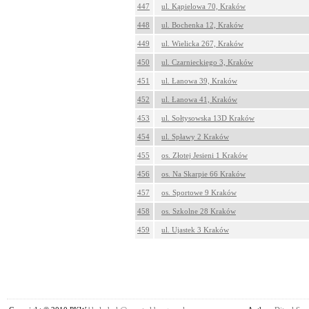
447
ul. Kąpielowa 70, Kraków
448
ul. Bochenka 12, Kraków
449
ul. Wielicka 267, Kraków
450
ul. Czarnieckiego 3, Kraków
451
ul. Łanowa 39, Kraków
452
ul. Łanowa 41, Kraków
453
ul. Sołtysowska 13D Kraków
454
ul. Spławy 2 Kraków
455
os. Złotej Jesieni 1 Kraków
456
os. Na Skarpie 66 Kraków
457
os. Sportowe 9 Kraków
458
os. Szkolne 28 Kraków
459
ul. Ujastek 3 Kraków