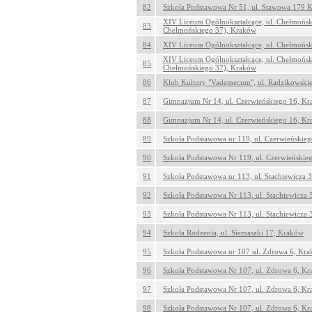
82
Szkoła Podstawowa Nr 51, ul. Stawowa 179 
XIV Liceum Ogólnokształcące, ul. Chełmońsk
83
Chełmońskiego 37), Kraków
84
XIV Liceum Ogólnokształcące, ul. Chełmońs
XIV Liceum Ogólnokształcące, ul. Chełmońsk
85
Chełmońskiego 37), Kraków
86
Klub Kultury "Vademecum", ul. Radzikowski
87
Gimnazjum Nr 14, ul. Czerwieńskiego 16, K
88
Gimnazjum Nr 14, ul. Czerwieńskiego 16, K
89
Szkoła Podstawowa nr 119, ul. Czerwieńskie
90
Szkoła Podstawowa Nr 119, ul. Czerwieńskie
91
Szkoła Podstawowa nr 113, ul. Stachiewicza 
92
Szkoła Podstawowa Nr 113, ul. Stachiewicza
93
Szkoła Podstawowa Nr 113, ul. Stachiewicza
94
Szkoła Rodzenia, ul. Siemaszki 17, Kraków
95
Szkoła Podstawowa nr 107 ul. Zdrowa 6, Kr
96
Szkoła Podstawowa Nr 107, ul. Zdrowa 6, K
97
Szkoła Podstawowa Nr 107, ul. Zdrowa 6, K
98
Szkoła Podstawowa Nr 107, ul. Zdrowa 6, K