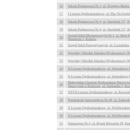
16
Szkoła Podstawowa Nr 1, ul. Świętego Marka
17
I Liceum Ogólnokształcące, ul. Plac Na Grob
18
Szkoła Podstawowa Nr 4, ul. Smoleńsk 5/7, 
19
Szkoła Podstawowa Nr 4, ul. Smoleńsk 5/7, 
Zespół Szkół Mechanicznych Nr 1, ul. Aleja M
20
Humberta 1, Kraków
21
Zespół Szkół Energetycznych, ul. Loretańska
22
Specjalny Ośrodek Szkolno-Wychowawczy Nr 
23
Specjalny Ośrodek Szkolno-Wychowawczy Nr 
24
II Liceum Ogólnokształcące, ul. Sobieskiego
25
II Liceum Ogólnokształcące, ul. Sobieskiego
Małopolskie Centrum Doskonalenia Nauczycie
26
Nauczycieli w Krakowie, ul. Garbarska 1, Kr
27
XXVII Liceum Ogólnokształcące, ul. Krowod
28
Przedszkole Samorządowe Nr 44, ul. Żuławsk
29
X Liceum Ogólnokształcące, ul. Wróblewskie
30
X Liceum Ogólnokształcące, ul. Wróblewskie
31
Gimnazjum Nr 4, ul. Rynek Kleparski 18, Kr