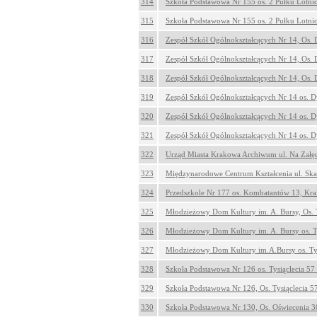
314
Szkoła Podstawowa Nr 155 os. 2 Pułku Lotn
315
Szkoła Podstawowa Nr 155 os. 2 Pułku Lotn
316
Zespół Szkół Ogólnokształcących Nr 14, Os.
317
Zespół Szkół Ogólnokształcących Nr 14, Os.
318
Zespół Szkół Ogólnokształcących Nr 14, Os.
319
Zespół Szkół Ogólnokształcących Nr 14 os. 
320
Zespół Szkół Ogólnokształcących Nr 14 os. 
321
Zespół Szkół Ogólnokształcących Nr 14 os. 
322
Urząd Miasta Krakowa Archiwum ul. Na Załę
323
Międzynarodowe Centrum Kształcenia ul. Sk
324
Przedszkole Nr 177 os. Kombatantów 13, Kr
325
Młodzieżowy Dom Kultury im. A. Bursy, Os. 
326
Młodzieżowy Dom Kultury im. A. Bursy os. T
327
Młodzieżowy Dom Kultury im.A.Bursy os. Ty
328
Szkoła Podstawowa Nr 126 os. Tysiąclecia 5
329
Szkoła Podstawowa Nr 126, Os. Tysiąclecia 
330
Szkoła Podstawowa Nr 130, Os. Oświecenia 