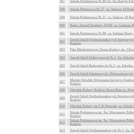
397
Szkoła Podstawowa Nr 80 Os. Na Skarpie 8 
398
Szkoła Pdstawowa Nr 37, os. Stalowe 18 Kra
399
Szkoła Podstawowa Nr 37, os. Stalowe 18 Kr
400
Rada i Zarząd Dzielnicy XVIII, os. Centrum B
401
Szkoła Podstawowa Nr 88, os. Szklane Domy
Zespół Szkół Ogólnokształcących Integracyjn
402
Kraków
403
Filia Młodzieżowego Domu Kultury im. J.Kor
404
Zespół Szkół Elektrycznych Nr 2, Os. Szkol
405
Zespół Szkół Budowlanych Nr 2, os. Szkoln
406
Zespół Szkół Odzieżowych i Ekonomicznych,
Miejski Ośrodek Wspierania Inicjatyw Społec
407
Kraków
408
Ośrodek Kultury Kraków Nowa Huta os. Zgo
Zespół Szkół Ogólnokształcących Sportowych 
409
Kraków
410
Ośrodek Kultury im.C.K.Norwida, os. Górali
Szkoła Podstawowa im. Św. Wincentego Pallo
411
Kraków
Szkoła Podstawowa im. Św. Wincentego Pallo
412
Kraków
413
Zespół Szkół Ogólnokształcących Nr 2, Os. T