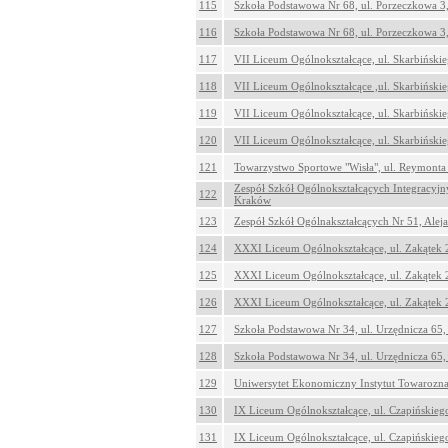
115
Szkoła Podstawowa Nr 68, ul. Porzeczkowa 
116
Szkoła Podstawowa Nr 68, ul. Porzeczkowa 
117
VII Liceum Ogólnokształcące, ul. Skarbiński
118
VII Liceum Ogólnokształcące ,ul. Skarbiński
119
VII Liceum Ogólnokształcące, ul. Skarbiński
120
VII Liceum Ogólnokształcące, ul. Skarbiński
121
Towarzystwo Sportowe "Wisła", ul. Reymonta
Zespół Szkół Ogólnokształcących Integracyjny
122
Kraków
123
Zespół Szkół Ogólnakształcących Nr 51, Alej
124
XXXI Liceum Ogólnokształcące, ul. Zakątek
125
XXXI Liceum Ogólnokształcące, ul. Zakątek
126
XXXI Liceum Ogólnokształcące, ul. Zakątek
127
Szkoła Podstawowa Nr 34, ul. Urzędnicza 65
128
Szkoła Podstawowa Nr 34, ul. Urzędnicza 65
129
Uniwersytet Ekonomiczny Instytut Towarozna
130
IX Liceum Ogólnokształcące, ul. Czapińskie
131
IX Liceum Ogólnokształcące, ul. Czapińskie