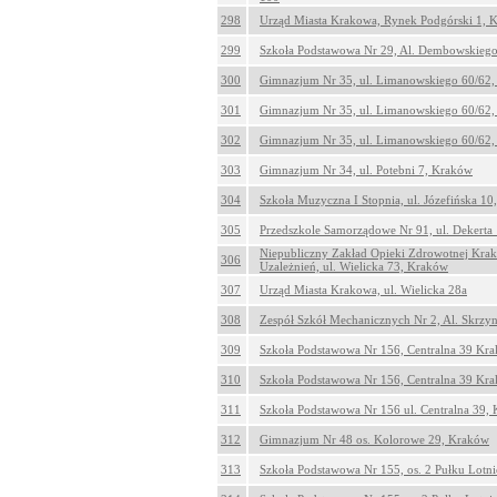
298
Urząd Miasta Krakowa, Rynek Podgórski 1, 
299
Szkoła Podstawowa Nr 29, Al. Dembowskieg
300
Gimnazjum Nr 35, ul. Limanowskiego 60/62
301
Gimnazjum Nr 35, ul. Limanowskiego 60/62
302
Gimnazjum Nr 35, ul. Limanowskiego 60/62
303
Gimnazjum Nr 34, ul. Potebni 7, Kraków
304
Szkoła Muzyczna I Stopnia, ul. Józefińska 1
305
Przedszkole Samorządowe Nr 91, ul. Dekerta
Niepubliczny Zakład Opieki Zdrowotnej Krak
306
Uzależnień, ul. Wielicka 73, Kraków
307
Urząd Miasta Krakowa, ul. Wielicka 28a
308
Zespół Szkół Mechanicznych Nr 2, Al. Skrzy
309
Szkoła Podstawowa Nr 156, Centralna 39 Kr
310
Szkoła Podstawowa Nr 156, Centralna 39 Kr
311
Szkoła Podstawowa Nr 156 ul. Centralna 39,
312
Gimnazjum Nr 48 os. Kolorowe 29, Kraków
313
Szkoła Podstawowa Nr 155, os. 2 Pułku Lotn