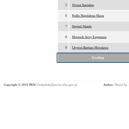
5
Wrona Stanisław
6
Pudło Magdalena Maria
7
Stępień Wanda
8
Morawik Jerzy Eugeniusz
9
Chytroś Barbara Mirosława
Totalling
Copyright © 2010 PKW |
helpdesk@poczta.kbw.gov.pl
Author:
Dituel Sp. 