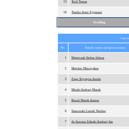
15
Król Teresa
16
Paszko Artur Zygmunt
Totalling
List n
No.
Family name and given names
1
Majerczak Stefan Juliusz
2
Majcher Mieczysław
3
Zając Krystyna Aniela
4
Mirski Andrzej Marek
5
Boroń Marek Antoni
6
Stanowski Leszek Wacław
7
de Junosza Załuski Andrzej Jan