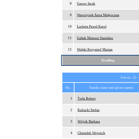
8
Gawor Jacek
9
Wawrzynek Anna Małgorzata
10
Łacheta Paweł Karol
11
Galiak Mateusz Stanisław
12
Wolski Krzysztof Marian
Totalling
List no. 12 
No.
Family name and given names
1
Trela Robert
2
Kubacki Stefan
3
Wójcik Barbara
4
Chmielek Wojciech