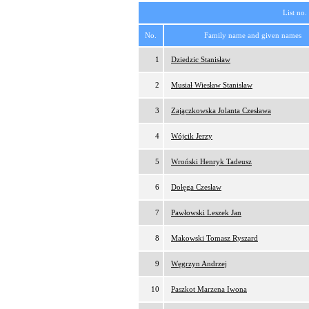
List no.
No.
Family name and given names
1
Dziedzic Stanisław
2
Musiał Wiesław Stanisław
3
Zajączkowska Jolanta Czesława
4
Wójcik Jerzy
5
Wroński Henryk Tadeusz
6
Dołęga Czesław
7
Pawłowski Leszek Jan
8
Makowski Tomasz Ryszard
9
Węgrzyn Andrzej
10
Paszkot Marzena Iwona