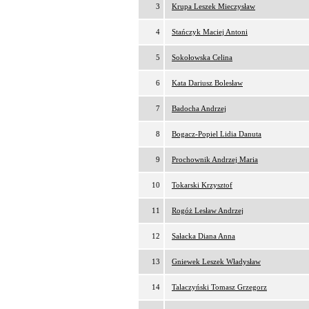
3
Krupa Leszek Mieczysław
4
Stańczyk Maciej Antoni
5
Sokołowska Celina
6
Kata Dariusz Bolesław
7
Badocha Andrzej
8
Bogacz-Popiel Lidia Danuta
9
Prochownik Andrzej Maria
10
Tokarski Krzysztof
11
Rogóż Lesław Andrzej
12
Sałacka Diana Anna
13
Gniewek Leszek Władysław
14
Talaczyński Tomasz Grzegorz