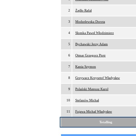
2
Żądło Rafał
3
Modzelewska Dorota
4
Słomka Paweł Włodzimierz
5
Bychawski Jerzy Adam
6
Otmar Grzegorz Piotr
7
Kania Szymon
8
Grzywacz Krzysztof Władysław
9
Polański Mateusz Karol
10
Stefanów Michał
11
Fujawa Michał Władysław
Totalling