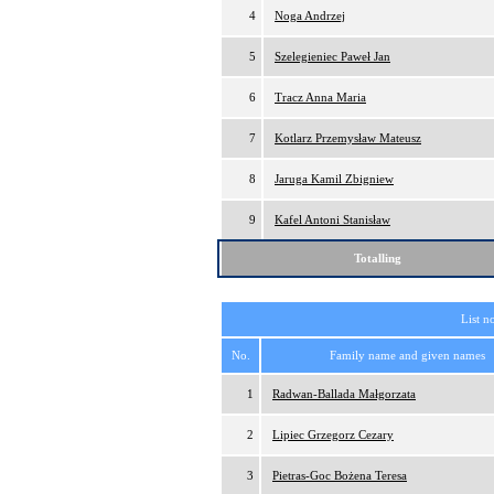
4
Noga Andrzej
5
Szelegieniec Paweł Jan
6
Tracz Anna Maria
7
Kotlarz Przemysław Mateusz
8
Jaruga Kamil Zbigniew
9
Kafel Antoni Stanisław
Totalling
List n
No.
Family name and given names
1
Radwan-Ballada Małgorzata
2
Lipiec Grzegorz Cezary
3
Pietras-Goc Bożena Teresa