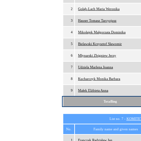
2
Gołąb-Lach Maria Weronika
3
Hauser Tomasz Tarcyzjusz
4
Mikołajek Małgorzata Dominika
5
Bielawski Krzysztof Sławomir
6
Młynarski Zbigniew Jerzy
7
Udziela Marlena Joanna
8
Kucharczyk Monika Barbara
9
Małek Elżbieta Anna
Totalling
List no. 7 -
KOMITE
No.
Family name and given names
1
Franczak Radzisław Jan