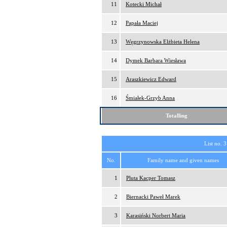
11
Kotecki Michał
12
Papała Maciej
13
Węgrzynowska Elżbieta Helena
14
Dymek Barbara Wiesława
15
Araszkiewicz Edward
16
Śmiałek-Grzyb Anna
Totalling
List no. 3
No.
Family name and given names
1
Pluta Kacper Tomasz
2
Biernacki Paweł Marek
3
Karasiński Norbert Maria