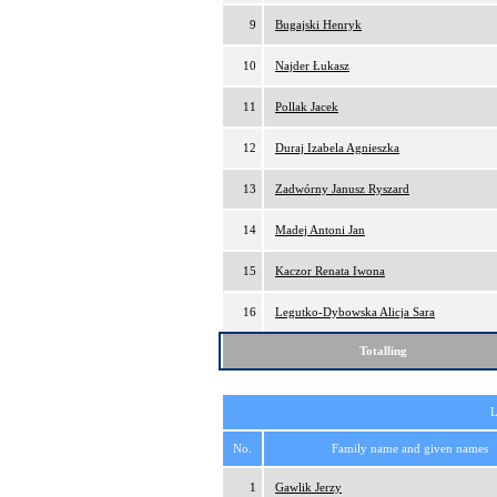
9
Bugajski Henryk
10
Najder Łukasz
11
Pollak Jacek
12
Duraj Izabela Agnieszka
13
Zadwórny Janusz Ryszard
14
Madej Antoni Jan
15
Kaczor Renata Iwona
16
Legutko-Dybowska Alicja Sara
Totalling
L
No.
Family name and given names
1
Gawlik Jerzy