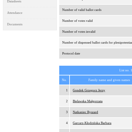
Datasheets
Number of valid ballot cards
Attendance
Number of votes valid
Documents
Number of votes invalid
Number of dispensed ballot cards for plenipotentia
Protocol date
List no. 
No.
Family name and given names
1
Gondek Grzegorz Jerzy
2
Bielawska Małgorzata
3
Natkaniec Ryszard
4
Garcarz-Kłodzińska Barbara