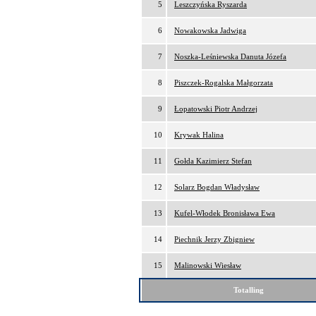
5
Leszczyńska Ryszarda
6
Nowakowska Jadwiga
7
Noszka-Leśniewska Danuta Józefa
8
Piszczek-Rogalska Małgorzata
9
Łopatowski Piotr Andrzej
10
Krywak Halina
11
Gołda Kazimierz Stefan
12
Solarz Bogdan Władysław
13
Kufel-Włodek Bronisława Ewa
14
Piechnik Jerzy Zbigniew
15
Malinowski Wiesław
Totalling