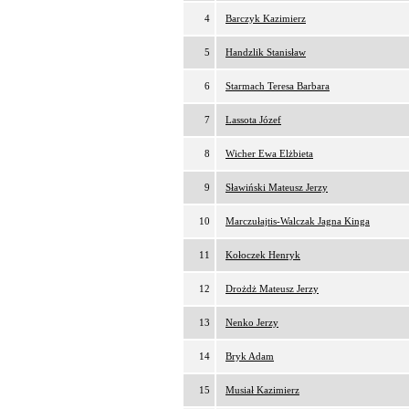
4
Barczyk Kazimierz
5
Handzlik Stanisław
6
Starmach Teresa Barbara
7
Lassota Józef
8
Wicher Ewa Elżbieta
9
Sławiński Mateusz Jerzy
10
Marczułajtis-Walczak Jagna Kinga
11
Kołoczek Henryk
12
Drożdż Mateusz Jerzy
13
Nenko Jerzy
14
Bryk Adam
15
Musiał Kazimierz