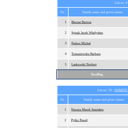
List no. 8
No.
Family name and given names
1
Biernat Bartosz
2
Spisak Jacek Władysław
3
Padacz Michał
4
Tomaszewska Barbara
5
Laskowski Norbert
Totalling
List no. 10 -
KOMITE
No.
Family name and given names
1
Nawara Marek Stanisław
2
Pytko Paweł