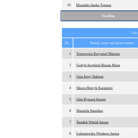
16
Miszalski-Jamka Tomasz
Totalling
List
No.
Family name and given names
1
Tenerowicz Krzysztof Mariusz
2
Godyń-Swędzioł Renata Maria
3
Giza Jerzy Tadeusz
4
Sikora Henryk Kazimierz
5
Gitis Ryszard Antoni
6
Maranda Stanisław
7
Śmiałek Witold Janusz
8
Łukaszewska Wiesława Janina