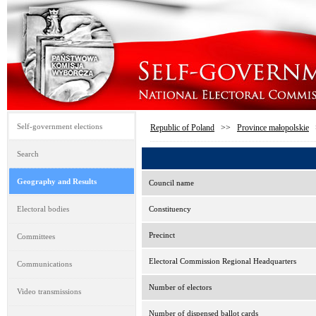
Self-government elections
Republic of Poland
>>
Province małopolskie
Search
Geography and Results
Council name
Electoral bodies
Constituency
Precinct
Committees
Electoral Commission Regional Headquarters
Communications
Number of electors
Video transmissions
Number of dispensed ballot cards