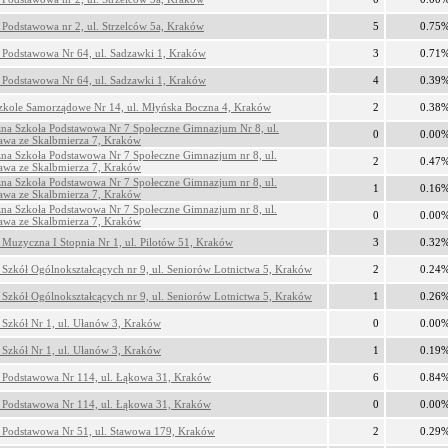
 Podstawowa nr 2, ul. Strzelców 5a, Kraków
5
0.75
 Podstawowa Nr 64, ul. Sadzawki 1, Kraków
3
0.71
 Podstawowa Nr 64, ul. Sadzawki 1, Kraków
4
0.39
zkole Samorządowe Nr 14, ul. Młyńska Boczna 4, Kraków
2
0.38
zna Szkoła Podstawowa Nr 7 Społeczne Gimnazjum Nr 8, ul.
0
0.00
ława ze Skalbmierza 7, Kraków
zna Szkoła Podstawowa Nr 7 Społeczne Gimnazjum nr 8, ul.
2
0.47
ława ze Skalbmierza 7, Kraków
zna Szkoła Podstawowa Nr 7 Społeczne Gimnazjum nr 8, ul.
1
0.16
ława ze Skalbmierza 7, Kraków
zna Szkoła Podstawowa Nr 7 Społeczne Gimnazjum nr 8, ul.
0
0.00
ława ze Skalbmierza 7, Kraków
 Muzyczna I Stopnia Nr 1, ul. Pilotów 51, Kraków
3
0.32
 Szkół Ogólnokształcących nr 9, ul. Seniorów Lotnictwa 5, Kraków
2
0.24
 Szkół Ogólnokształcących nr 9, ul. Seniorów Lotnictwa 5, Kraków
1
0.26
 Szkół Nr 1, ul. Ułanów 3, Kraków
0
0.00
 Szkół Nr 1, ul. Ułanów 3, Kraków
1
0.19
 Podstawowa Nr 114, ul. Łąkowa 31, Kraków
6
0.84
 Podstawowa Nr 114, ul. Łąkowa 31, Kraków
0
0.00
 Podstawowa Nr 51, ul. Stawowa 179, Kraków
2
0.29