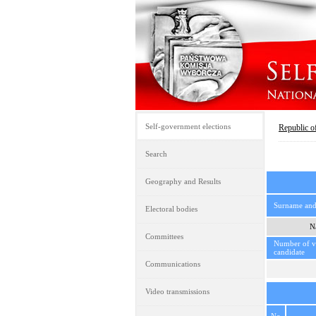
Self-government elections
Republic o
Search
Geography and Results
Surname an
Electoral bodies
N
Committees
Number of vo
candidate
Communications
Video transmissions