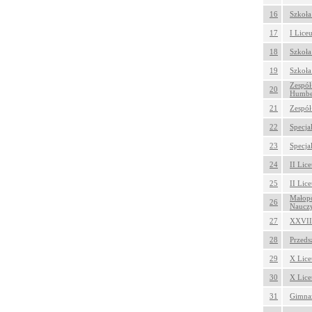
16
Szkoła
17
I Lice
18
Szkoła
19
Szkoła
Zespół
20
Humbe
21
Zespół
22
Specja
23
Specja
24
II Lic
25
II Lic
Małopo
26
Nauczy
27
XXVII 
28
Przeds
29
X Lice
30
X Lice
31
Gimnaz