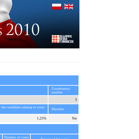
Constituency
number
3
r the candidate relating to votes
Mandate
1,25%
Nie
Number of votes