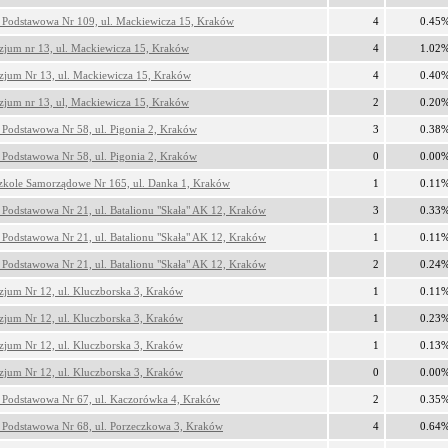
 Podstawowa Nr 109, ul. Mackiewicza 15, Kraków
4
0.45
jum nr 13, ul. Mackiewicza 15, Kraków
4
1.02
jum Nr 13, ul. Mackiewicza 15, Kraków
4
0.40
jum nr 13, ul, Mackiewicza 15, Kraków
2
0.20
 Podstawowa Nr 58, ul. Pigonia 2, Kraków
3
0.38
 Podstawowa Nr 58, ul. Pigonia 2, Kraków
0
0.00
zkole Samorządowe Nr 165, ul. Danka 1, Kraków
1
0.11
 Podstawowa Nr 21, ul. Batalionu "Skała" AK 12, Kraków
3
0.33
 Podstawowa Nr 21, ul. Batalionu "Skała" AK 12, Kraków
1
0.11
 Podstawowa Nr 21, ul. Batalionu "Skała" AK 12, Kraków
2
0.24
jum Nr 12, ul. Kluczborska 3, Kraków
1
0.11
jum Nr 12, ul. Kluczborska 3, Kraków
1
0.23
jum Nr 12, ul. Kluczborska 3, Kraków
1
0.13
jum Nr 12, ul. Kluczborska 3, Kraków
0
0.00
 Podstawowa Nr 67, ul. Kaczorówka 4, Kraków
2
0.35
 Podstawowa Nr 68, ul. Porzeczkowa 3, Kraków
4
0.64