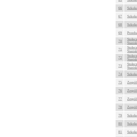
66
Szkoła
67
Szkoła
68
Szkoła
69
Przeds
Stołec
70
Stanis
Stołec
71
Stanis
Stołec
72
Stanis
Stołec
73
Stanis
74
Szkoła
75
Zespół
76
Zespół
77
Zespół
78
Zespół
79
Szkoła
80
Szkoła
81
Szkoła