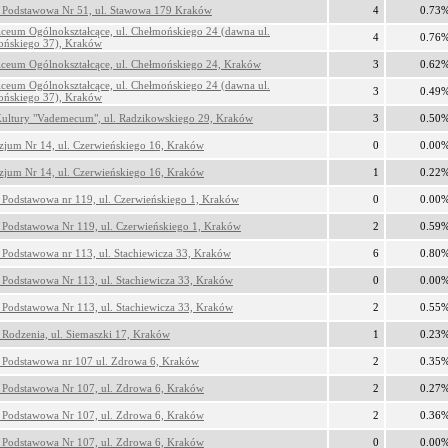
 Podstawowa Nr 51, ul. Stawowa 179 Kraków
4
0.73
ceum Ogólnokształcące, ul. Chełmońskiego 24 (dawna ul.
4
0.76
ońskiego 37), Kraków
ceum Ogólnokształcące, ul. Chełmońskiego 24, Kraków
3
0.62
ceum Ogólnokształcące, ul. Chełmońskiego 24 (dawna ul.
3
0.49
ońskiego 37), Kraków
ultury "Vademecum", ul. Radzikowskiego 29, Kraków
3
0.50
jum Nr 14, ul. Czerwieńskiego 16, Kraków
0
0.00
jum Nr 14, ul. Czerwieńskiego 16, Kraków
1
0.22
 Podstawowa nr 119, ul. Czerwieńskiego 1, Kraków
0
0.00
 Podstawowa Nr 119, ul. Czerwieńskiego 1, Kraków
2
0.59
 Podstawowa nr 113, ul. Stachiewicza 33, Kraków
6
0.80
 Podstawowa Nr 113, ul. Stachiewicza 33, Kraków
0
0.00
 Podstawowa Nr 113, ul. Stachiewicza 33, Kraków
2
0.55
 Rodzenia, ul. Siemaszki 17, Kraków
1
0.23
 Podstawowa nr 107 ul. Zdrowa 6, Kraków
2
0.35
 Podstawowa Nr 107, ul. Zdrowa 6, Kraków
2
0.27
 Podstawowa Nr 107, ul. Zdrowa 6, Kraków
2
0.36
 Podstawowa Nr 107, ul. Zdrowa 6, Kraków
0
0.00