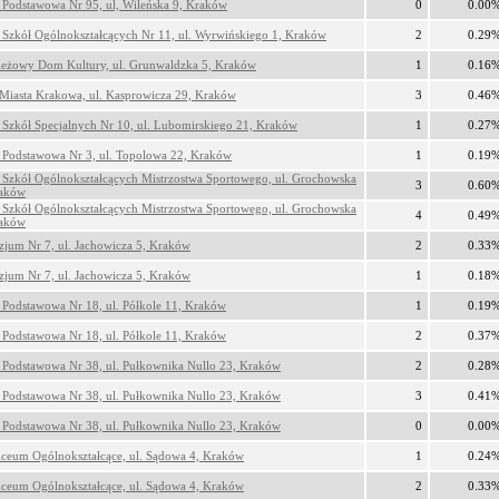
 Podstawowa Nr 95, ul, Wileńska 9, Kraków
0
0.00
 Szkół Ogólnokształcących Nr 11, ul. Wyrwińskiego 1, Kraków
2
0.29
eżowy Dom Kultury, ul. Grunwaldzka 5, Kraków
1
0.16
Miasta Krakowa, ul. Kasprowicza 29, Kraków
3
0.46
 Szkół Specjalnych Nr 10, ul. Lubomirskiego 21, Kraków
1
0.27
 Podstawowa Nr 3, ul. Topolowa 22, Kraków
1
0.19
 Szkół Ogólnokształcących Mistrzostwa Sportowego, ul. Grochowska
3
0.60
raków
 Szkół Ogólnokształcących Mistrzostwa Sportowego, ul. Grochowska
4
0.49
raków
jum Nr 7, ul. Jachowicza 5, Kraków
2
0.33
jum Nr 7, ul. Jachowicza 5, Kraków
1
0.18
 Podstawowa Nr 18, ul. Półkole 11, Kraków
1
0.19
 Podstawowa Nr 18, ul. Półkole 11, Kraków
2
0.37
 Podstawowa Nr 38, ul. Pułkownika Nullo 23, Kraków
2
0.28
 Podstawowa Nr 38, ul. Pułkownika Nullo 23, Kraków
3
0.41
 Podstawowa Nr 38, ul. Pułkownika Nullo 23, Kraków
0
0.00
iceum Ogólnokształcące, ul. Sądowa 4, Kraków
1
0.24
iceum Ogólnokształcące, ul. Sądowa 4, Kraków
2
0.33