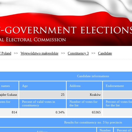
f Poland
>>
Województwo małopolskie
>>
Constituency 3
>>
Candidate
Candidate informations
d names
Age
Address
Endorsement
ajder Łukasz
25
Kraków
tes for
Percent of valid votes in
Number of votes for
Percent of votes fo
constituency
the list
for the list
814
0.34%
65365
Results for constituency no. 3 by precincts
Number
Percent of