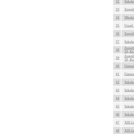
32
Szkoła
33
Zespół
34
Młodzi
35
Urząd 
36
Zespół
37
Szkoła
Zespół
38
20, K
Zespół
39
20, K
40
Gimnaz
41
Gimnaz
42
Szkoła
43
Szkoła
44
Szkoła
45
Szkoła
46
Szkoła
47
XIII L
48
XIII L