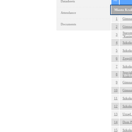
No
Datasheets
Miasto Kra
Attendance
1
Gimnaz
Documents
2
Gimnaz
Starom
3
"Kazim
4
Szkoła
5
Szkoła
6
Zespół
7
Szkoła
Specja
8
Krakó
9
Gimnaz
10
Gimnaz
11
Szkoła
12
Szkoła
13
Urząd 
14
Dom Po
15
Szkoła