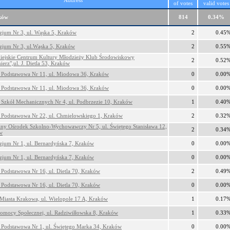
Address
of votes
valid votes
ków
814
0.34%
jum Nr 3, ul. Wąska 5, Kraków
2
0.45
jum Nr 3, ul.Wąska 5, Kraków
2
0.55
iejskie Centrum Kultury Młodzieży Klub Środowiskowy
2
0.52
ierz",ul. J. Dietla 53, Kraków
 Podstawowa Nr 11, ul. Miodowa 36, Kraków
0
0.00
 Podstawowa Nr 11, ul. Miodowa 36, Kraków
0
0.00
 Szkół Mechanicznych Nr 4, ul. Podbrzezie 10, Kraków
1
0.40
 Podstawowa Nr 22, ul. Chmielowskiego 1, Kraków
2
0.32
lny Ośrodek Szkolno-Wychowawczy Nr 5, ul. Świętego Stanisława 12,
2
0.34
w
jum Nr 1, ul. Bernardyńska 7, Kraków
0
0.00
jum Nr 1, ul. Bernardyńska 7, Kraków
0
0.00
 Podstawowa Nr 16, ul. Dietla 70, Kraków
2
0.49
 Podstawowa Nr 16, ul. Dietla 70, Kraków
0
0.00
Miasta Krakowa, ul. Wielopole 17 A, Kraków
1
0.17
mocy Społecznej, ul. Radziwiłłowska 8, Kraków
1
0.33
 Podstawowa Nr 1, ul. Świętego Marka 34, Kraków
0
0.00