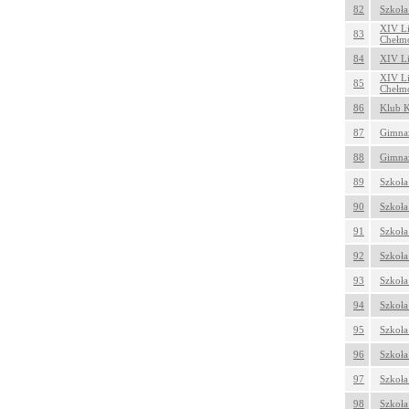
82
Szkoła
XIV Li
83
Chełm
84
XIV Li
XIV Li
85
Chełm
86
Klub K
87
Gimnaz
88
Gimnaz
89
Szkoła
90
Szkoła
91
Szkoła
92
Szkoła
93
Szkoła
94
Szkoła
95
Szkoła
96
Szkoła
97
Szkoła
98
Szkoła