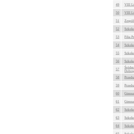
49
VIII L
50
VIII L
51
Zespół
52
Szkoła
53
Filia 
54
Szkoła
55
Szkoła
56
Szkoła
Śródmi
57
Dobreg
58
Przeds
59
Przeds
60
Gimnaz
61
Gimnaz
62
Szkoła
63
Szkoła
64
Szkoła
65
Szkoła