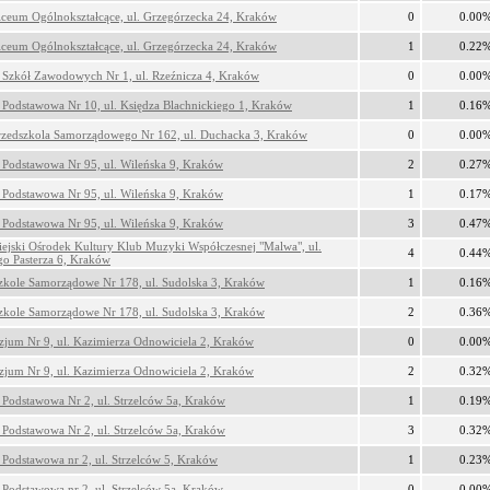
iceum Ogólnokształcące, ul. Grzegórzecka 24, Kraków
0
0.00
iceum Ogólnokształcące, ul. Grzegórzecka 24, Kraków
1
0.22
 Szkół Zawodowych Nr 1, ul. Rzeźnicza 4, Kraków
0
0.00
 Podstawowa Nr 10, ul. Księdza Blachnickiego 1, Kraków
1
0.16
Przedszkola Samorządowego Nr 162, ul. Duchacka 3, Kraków
0
0.00
 Podstawowa Nr 95, ul. Wileńska 9, Kraków
2
0.27
 Podstawowa Nr 95, ul. Wileńska 9, Kraków
1
0.17
 Podstawowa Nr 95, ul. Wileńska 9, Kraków
3
0.47
ejski Ośrodek Kultury Klub Muzyki Współczesnej "Malwa", ul.
4
0.44
o Pasterza 6, Kraków
zkole Samorządowe Nr 178, ul. Sudolska 3, Kraków
1
0.16
zkole Samorządowe Nr 178, ul. Sudolska 3, Kraków
2
0.36
jum Nr 9, ul. Kazimierza Odnowiciela 2, Kraków
0
0.00
jum Nr 9, ul. Kazimierza Odnowiciela 2, Kraków
2
0.32
 Podstawowa Nr 2, ul. Strzelców 5a, Kraków
1
0.19
 Podstawowa Nr 2, ul. Strzelców 5a, Kraków
3
0.32
 Podstawowa nr 2, ul. Strzelców 5, Kraków
1
0.23
 Podstawowa nr 2, ul. Strzelców 5a, Kraków
0
0.00