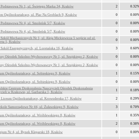
 Podstawowa Nr 1, ul. Świętego Marka 34, Kraków
2
0.32
um Ogólnokształcące, ul. Plac Na Groblach 9, Kraków
0
0.00
 Podstawowa Nr 4, ul. Smoleńsk 5/7, Kraków
0
0.00
 Podstawowa Nr 4, ul. Smoleńsk 5/7, Kraków
0
0.00
 Szkół Mechanicznych Nr 1, ul. Aleja Mickiewicza 5 wejście od ul.
0
0.00
rta 1, Kraków
 Szkół Energetycznych, ul. Loretańska 16, Kraków
3
0.60
lny Ośrodek Szkolno-Wychowawczy Nr 1, ul. Szujskiego 2, Kraków
0
0.00
lny Ośrodek Szkolno-Wychowawczy Nr 1, ul. Szujskiego 2, Kraków
0
0.00
eum Ogólnokształcące, ul. Sobieskiego 9, Kraków
1
0.15
eum Ogólnokształcące, ul. Sobieskiego 9, Kraków
0
0.00
lskie Centrum Doskonalenia Nauczycieli Ośrodek Doskonalenia
1
0.18
cieli w Krakowie, ul. Garbarska 1, Kraków
Liceum Ogólnokształcące, ul. Krowoderska 17, Kraków
2
0.29
zkole Samorządowe Nr 44, ul. Żuławskiego 9, Kraków
3
0.70
um Ogólnokształcące, ul. Wróblewskiego 8, Kraków
1
0.35
um Ogólnokształcące, ul. Wróblewskiego 8, Kraków
2
0.38
jum Nr 4, ul. Rynek Kleparski 18, Kraków
0
0.00