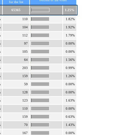
Percent of list votes
for the list
65365
1.25%
%
110
1.82%
%
104
1.92%
%
112
1.79%
%
97
0.00%
%
105
0.00%
%
64
1.56%
%
203
0.99%
%
159
1.26%
%
59
0.00%
%
128
0.00%
%
123
1.63%
%
110
0.00%
%
159
0.63%
%
70
1.43%
%
167
0.00%