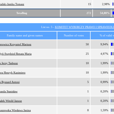
zalski-Jamka Tomasz
15
2,98%
Totalling
272
54,08%
List no. 5 -
KOMITET WYBORCZY PRAWO I SPRAWIEDL
Family name and given names
Number of votes
% of valid v
erowicz Krzysztof Mariusz
50
9,94%
yń-Swędzioł Renata Maria
25
4,97%
a Jerzy Tadeusz
10
1,99%
ora Henryk Kazimierz
10
1,99%
is Ryszard Antoni
5
0,99%
anda Stanisław
1
0,20%
ałek Witold Janusz
1
0,20%
aszewska Wiesława Janina
8
1,59%