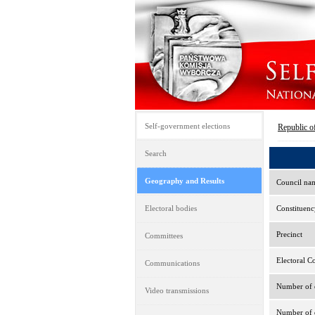
Self-government elections
Republic o
Search
Geography and Results
Council na
Electoral bodies
Constituenc
Precinct
Committees
Electoral C
Communications
Number of e
Video transmissions
Number of d