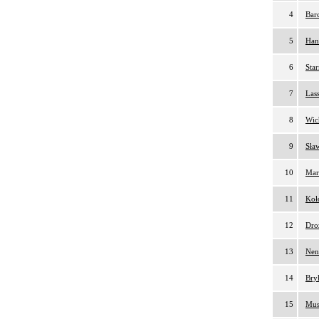
4
Bar
5
Han
6
Sta
7
Lass
8
Wic
9
Sła
10
Mar
11
Koł
12
Dro
13
Nen
14
Bry
15
Mus