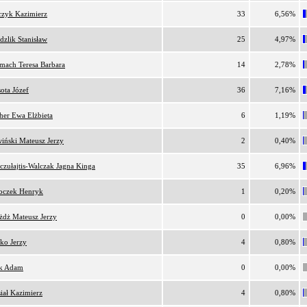
czyk Kazimierz
33
6,56%
dzlik Stanisław
25
4,97%
rmach Teresa Barbara
14
2,78%
ota Józef
36
7,16%
her Ewa Elżbieta
6
1,19%
wiński Mateusz Jerzy
2
0,40%
czułajtis-Walczak Jagna Kinga
35
6,96%
oczek Henryk
1
0,20%
żdż Mateusz Jerzy
0
0,00%
ko Jerzy
4
0,80%
k Adam
0
0,00%
iał Kazimierz
4
0,80%