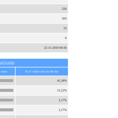
526
503
23
0
22-11-2010 00:56
ATYCZNEJ
 votes
% of valid votes for the list
41,30%
15,22%
2,17%
2,17%