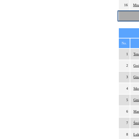
16
Mis
No.
1
Ten
2
God
3
Giz
4
Sik
5
Git
6
Mar
7
Śmi
8
Łuk