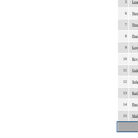
5
Les
6
Now
7
Nos
8
Pis
9
Łop
10
Kry
11
Goł
12
Sol
13
Kuf
14
Pie
15
Mal