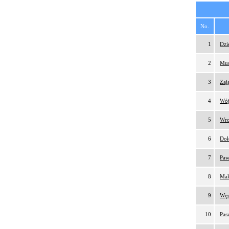
No.
1
Dzi
2
Mus
3
Zaj
4
Wój
5
Wro
6
Doł
7
Paw
8
Mak
9
Węg
10
Pas