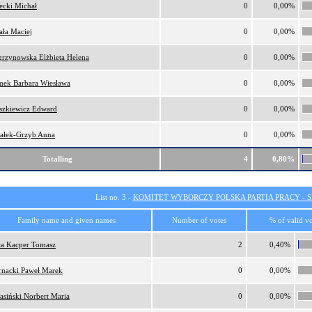
ecki Michał
0
0,00%
ała Maciej
0
0,00%
rzynowska Elżbieta Helena
0
0,00%
ek Barbara Wiesława
0
0,00%
szkiewicz Edward
0
0,00%
ałek-Grzyb Anna
0
0,00%
Totalling
4
0,80%
List no. 3 -
KOMITET WYBORCZY POLSKA PARTIA PRACY - SI
Family name and given names
Number of votes
% of valid vo
ta Kacper Tomasz
2
0,40%
rnacki Paweł Marek
0
0,00%
asiński Norbert Maria
0
0,00%