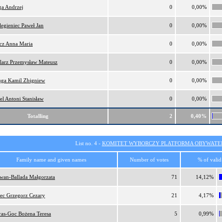
a Andrzej
0
0,00%
legieniec Paweł Jan
0
0,00%
cz Anna Maria
0
0,00%
larz Przemysław Mateusz
0
0,00%
uga Kamil Zbigniew
0
0,00%
el Antoni Stanisław
0
0,00%
Totalling
2
0,40%
List no. 4 -
KOMITET WYBORCZY PLATFORMA OBYWATEL
Family name and given names
Number of votes
% of valid
wan-Ballada Małgorzata
71
14,12%
iec Grzegorz Cezary
21
4,17%
tras-Goc Bożena Teresa
5
0,99%