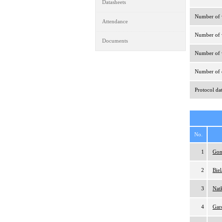
Datasheets
Number of v
Attendance
Number of v
Documents
Number of v
Number of d
Protocol da
No.
1
Gon
2
Bie
3
Nat
4
Gar