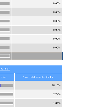
0,00%
0,00%
0,00%
0,00%
0,00%
0,00%
SKA RP
 votes
% of valid votes for the list
26,10%
7,72%
1,84%