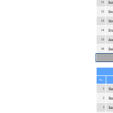
11
Kot
12
Pap
13
Węg
14
Dym
15
Ara
16
Śmi
No.
1
Plu
2
Bie
3
Kar