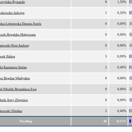
zczyńska Ryszarda
8
1,59%
akowska Jadwiga
1
0,20%
zka-Leśniewska Danuta Józefa
0
0,00%
zczek-Rogalska Małgorzata
0
0,00%
atowski Piotr Andrzej
0
0,00%
wak Halina
5
0,99%
da Kazimierz Stefan
2
0,40%
arz Bogdan Władysław
0
0,00%
el-Włodek Bronisława Ewa
0
0,00%
chnik Jerzy Zbigniew
0
0,00%
inowski Wiesław
2
0,40%
Totalling
46
9,15%