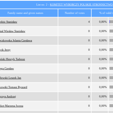
List no. 2 -
KOMITET WYBORCZY POLSKIE STRONNICTW
Family name and given names
Number of votes
% of valid 
edzic Stanisław
4
0,80%
iał Wiesław Stanisław
0
0,00%
ączkowska Jolanta Czesława
0
0,00%
cik Jerzy
0
0,00%
ński Henryk Tadeusz
0
0,00%
ęga Czesław
0
0,00%
łowski Leszek Jan
0
0,00%
owski Tomasz Ryszard
0
0,00%
rzyn Andrzej
0
0,00%
zkot Marzena Iwona
0
0,00%