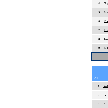
4
Nog
5
Sze
6
Tra
7
Kot
8
Jar
9
Kaf
No.
1
Rad
2
Lip
3
Pie