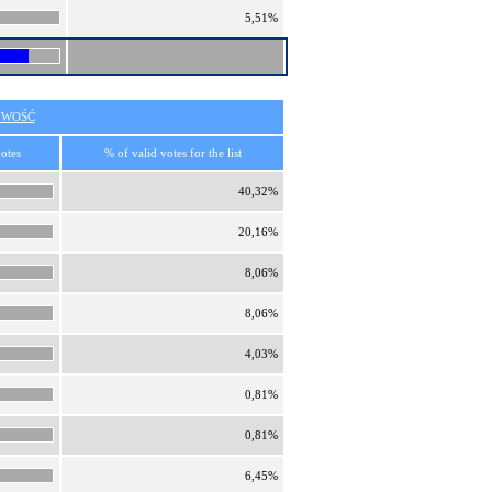
5,51%
IWOŚĆ
otes
% of valid votes for the list
40,32%
20,16%
8,06%
8,06%
4,03%
0,81%
0,81%
6,45%