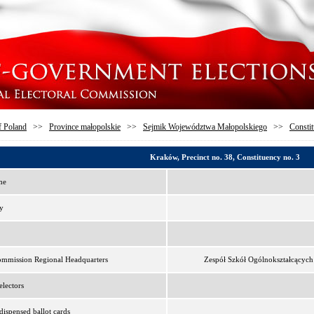
f Poland
>>
Province małopolskie
>>
Sejmik Województwa Małopolskiego
>>
Constit
Kraków, Precinct no. 38, Constituency no. 3
me
y
ommission Regional Headquarters
Zespół Szkół Ogólnokształcących
lectors
ispensed ballot cards