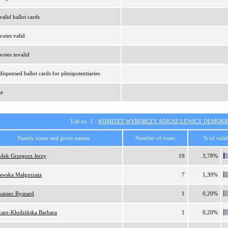
alid ballot cards
otes valid
otes invalid
ispensed ballot cards for plenipotentiaries
te
List no. 1 -
KOMITET WYBORCZY SOJUSZ LEWICY DEMOKR
Family name and given names
Number of votes
% of valid
dek Grzegorz Jerzy
19
3,78%
lawska Małgorzata
7
1,39%
kaniec Ryszard
1
0,20%
carz-Kłodzińska Barbara
1
0,20%