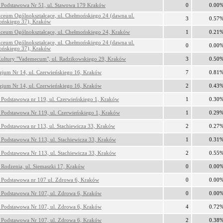
 Podstawowa Nr 51, ul. Stawowa 179 Kraków
0
0.00
ceum Ogólnokształcące, ul. Chełmońskiego 24 (dawna ul.
3
0.57
ońskiego 37), Kraków
ceum Ogólnokształcące, ul. Chełmońskiego 24, Kraków
1
0.21
ceum Ogólnokształcące, ul. Chełmońskiego 24 (dawna ul.
0
0.00
ońskiego 37), Kraków
ultury "Vademecum", ul. Radzikowskiego 29, Kraków
3
0.50
jum Nr 14, ul. Czerwieńskiego 16, Kraków
7
0.81
jum Nr 14, ul. Czerwieńskiego 16, Kraków
2
0.43
 Podstawowa nr 119, ul. Czerwieńskiego 1, Kraków
1
0.30
 Podstawowa Nr 119, ul. Czerwieńskiego 1, Kraków
1
0.29
 Podstawowa nr 113, ul. Stachiewicza 33, Kraków
2
0.27
 Podstawowa Nr 113, ul. Stachiewicza 33, Kraków
1
0.31
 Podstawowa Nr 113, ul. Stachiewicza 33, Kraków
2
0.55
 Rodzenia, ul. Siemaszki 17, Kraków
0
0.00
 Podstawowa nr 107 ul. Zdrowa 6, Kraków
0
0.00
 Podstawowa Nr 107, ul. Zdrowa 6, Kraków
0
0.00
 Podstawowa Nr 107, ul. Zdrowa 6, Kraków
4
0.72
 Podstawowa Nr 107, ul. Zdrowa 6, Kraków
2
0.38