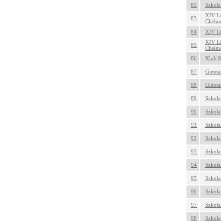
82
Szkoła
XIV Li
83
Chełm
84
XIV Li
XIV Li
85
Chełm
86
Klub K
87
Gimnaz
88
Gimnaz
89
Szkoła
90
Szkoła
91
Szkoła
92
Szkoła
93
Szkoła
94
Szkoła
95
Szkoła
96
Szkoła
97
Szkoła
98
Szkoła