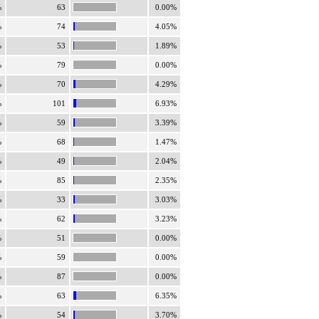
%
63
0.00%
%
74
4.05%
%
53
1.89%
%
79
0.00%
%
70
4.29%
%
101
6.93%
%
59
3.39%
%
68
1.47%
%
49
2.04%
%
85
2.35%
%
33
3.03%
%
62
3.23%
%
51
0.00%
%
59
0.00%
%
87
0.00%
%
63
6.35%
%
54
3.70%