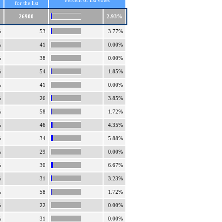
Percent of list votes
for the list
26900
2.93%
%
53
3.77%
%
41
0.00%
%
38
0.00%
%
54
1.85%
%
41
0.00%
%
26
3.85%
%
58
1.72%
%
46
4.35%
%
34
5.88%
%
29
0.00%
%
30
6.67%
%
31
3.23%
%
58
1.72%
%
22
0.00%
%
31
0.00%