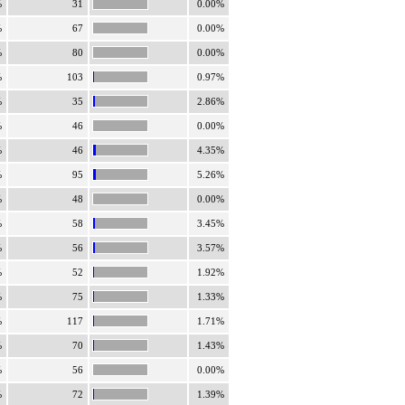
%
31
0.00%
%
67
0.00%
%
80
0.00%
%
103
0.97%
%
35
2.86%
%
46
0.00%
%
46
4.35%
%
95
5.26%
%
48
0.00%
%
58
3.45%
%
56
3.57%
%
52
1.92%
%
75
1.33%
%
117
1.71%
%
70
1.43%
%
56
0.00%
%
72
1.39%