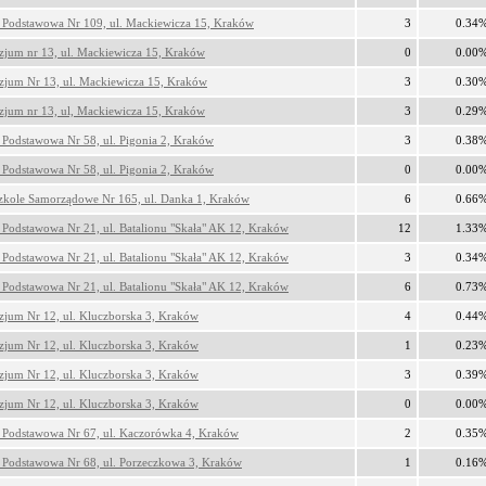
 Podstawowa Nr 109, ul. Mackiewicza 15, Kraków
3
0.34
jum nr 13, ul. Mackiewicza 15, Kraków
0
0.00
jum Nr 13, ul. Mackiewicza 15, Kraków
3
0.30
jum nr 13, ul, Mackiewicza 15, Kraków
3
0.29
 Podstawowa Nr 58, ul. Pigonia 2, Kraków
3
0.38
 Podstawowa Nr 58, ul. Pigonia 2, Kraków
0
0.00
zkole Samorządowe Nr 165, ul. Danka 1, Kraków
6
0.66
 Podstawowa Nr 21, ul. Batalionu "Skała" AK 12, Kraków
12
1.33
 Podstawowa Nr 21, ul. Batalionu "Skała" AK 12, Kraków
3
0.34
 Podstawowa Nr 21, ul. Batalionu "Skała" AK 12, Kraków
6
0.73
jum Nr 12, ul. Kluczborska 3, Kraków
4
0.44
jum Nr 12, ul. Kluczborska 3, Kraków
1
0.23
jum Nr 12, ul. Kluczborska 3, Kraków
3
0.39
jum Nr 12, ul. Kluczborska 3, Kraków
0
0.00
 Podstawowa Nr 67, ul. Kaczorówka 4, Kraków
2
0.35
 Podstawowa Nr 68, ul. Porzeczkowa 3, Kraków
1
0.16