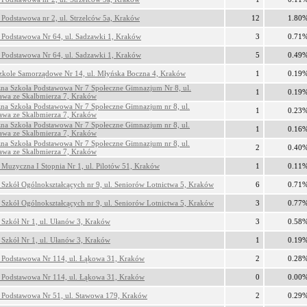
 Podstawowa nr 2, ul. Strzelców 5a, Kraków
12
1.80
 Podstawowa Nr 64, ul. Sadzawki 1, Kraków
3
0.71
 Podstawowa Nr 64, ul. Sadzawki 1, Kraków
5
0.49
zkole Samorządowe Nr 14, ul. Młyńska Boczna 4, Kraków
1
0.19
zna Szkoła Podstawowa Nr 7 Społeczne Gimnazjum Nr 8, ul.
1
0.19
ława ze Skalbmierza 7, Kraków
zna Szkoła Podstawowa Nr 7 Społeczne Gimnazjum nr 8, ul.
1
0.23
ława ze Skalbmierza 7, Kraków
zna Szkoła Podstawowa Nr 7 Społeczne Gimnazjum nr 8, ul.
1
0.16
ława ze Skalbmierza 7, Kraków
zna Szkoła Podstawowa Nr 7 Społeczne Gimnazjum nr 8, ul.
2
0.40
ława ze Skalbmierza 7, Kraków
 Muzyczna I Stopnia Nr 1, ul. Pilotów 51, Kraków
1
0.11
 Szkół Ogólnokształcących nr 9, ul. Seniorów Lotnictwa 5, Kraków
6
0.71
 Szkół Ogólnokształcących nr 9, ul. Seniorów Lotnictwa 5, Kraków
3
0.77
 Szkół Nr 1, ul. Ułanów 3, Kraków
3
0.58
 Szkół Nr 1, ul. Ułanów 3, Kraków
1
0.19
 Podstawowa Nr 114, ul. Łąkowa 31, Kraków
2
0.28
 Podstawowa Nr 114, ul. Łąkowa 31, Kraków
0
0.00
 Podstawowa Nr 51, ul. Stawowa 179, Kraków
2
0.29