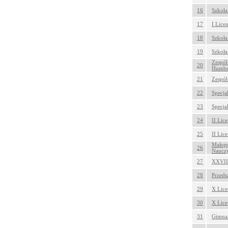
16
Szkoła
17
I Lice
18
Szkoła
19
Szkoła
Zespół
20
Humbe
21
Zespół
22
Specja
23
Specja
24
II Lic
25
II Lic
Małopo
26
Nauczy
27
XXVII 
28
Przeds
29
X Lice
30
X Lice
31
Gimnaz