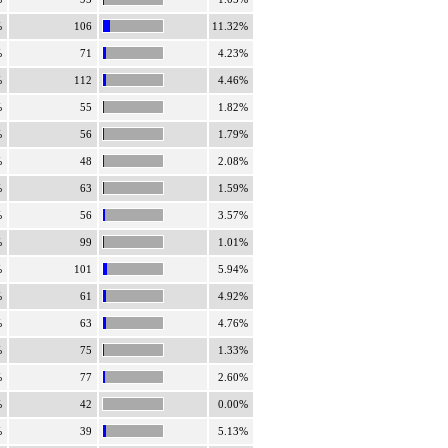
%
106
11.32%
%
71
4.23%
%
112
4.46%
%
55
1.82%
%
56
1.79%
%
48
2.08%
%
63
1.59%
%
56
3.57%
%
99
1.01%
%
101
5.94%
%
61
4.92%
%
63
4.76%
%
75
1.33%
%
77
2.60%
%
42
0.00%
%
39
5.13%