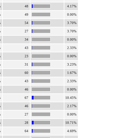
%
48
4.17%
%
49
0.00%
%
54
3.70%
%
27
3.70%
%
34
0.00%
%
43
2.33%
%
23
0.00%
%
31
3.23%
%
60
1.67%
%
43
2.33%
%
46
0.00%
%
67
10.45%
%
46
2.17%
%
27
0.00%
%
28
10.71%
%
64
4.69%