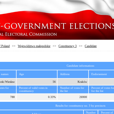
f Poland
>>
Województwo małopolskie
>>
Constituency 3
>>
Candidate
Candidate informations
d names
Age
Address
Endorsement
ski Wiesław
56
Kraków
tes for
Percent of valid votes in
Number of votes for
Percent of votes fo
constituency
the list
for the list
788
0.33%
26900
Results for constituency no. 3 by precincts
Number
Percent of