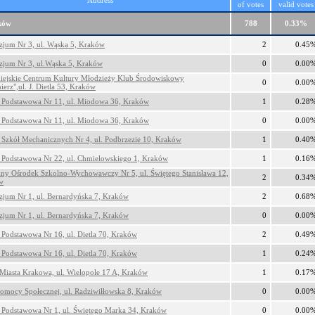
Address
of votes
valid votes
ków
788
0.33%
jum Nr 3, ul. Wąska 5, Kraków
2
0.45
jum Nr 3, ul.Wąska 5, Kraków
0
0.00
iejskie Centrum Kultury Młodzieży Klub Środowiskowy
0
0.00
ierz",ul. J. Dietla 53, Kraków
 Podstawowa Nr 11, ul. Miodowa 36, Kraków
1
0.28
 Podstawowa Nr 11, ul. Miodowa 36, Kraków
0
0.00
 Szkół Mechanicznych Nr 4, ul. Podbrzezie 10, Kraków
1
0.40
 Podstawowa Nr 22, ul. Chmielowskiego 1, Kraków
1
0.16
lny Ośrodek Szkolno-Wychowawczy Nr 5, ul. Świętego Stanisława 12,
2
0.34
w
jum Nr 1, ul. Bernardyńska 7, Kraków
2
0.68
jum Nr 1, ul. Bernardyńska 7, Kraków
0
0.00
 Podstawowa Nr 16, ul. Dietla 70, Kraków
2
0.49
 Podstawowa Nr 16, ul. Dietla 70, Kraków
1
0.24
Miasta Krakowa, ul. Wielopole 17 A, Kraków
1
0.17
mocy Społecznej, ul. Radziwiłłowska 8, Kraków
0
0.00
 Podstawowa Nr 1, ul. Świętego Marka 34, Kraków
0
0.00