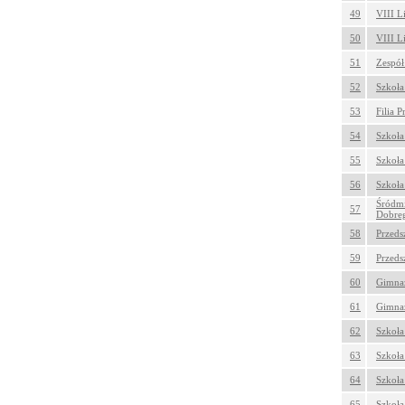
49
VIII L
50
VIII L
51
Zespół
52
Szkoła
53
Filia 
54
Szkoła
55
Szkoła
56
Szkoła
Śródmi
57
Dobreg
58
Przeds
59
Przeds
60
Gimnaz
61
Gimnaz
62
Szkoła
63
Szkoła
64
Szkoła
65
Szkoła