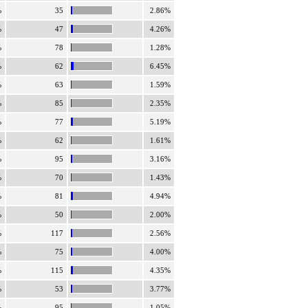
%
35
2.86%
%
47
4.26%
%
78
1.28%
%
62
6.45%
%
63
1.59%
%
85
2.35%
%
77
5.19%
%
62
1.61%
%
95
3.16%
%
70
1.43%
%
81
4.94%
%
50
2.00%
%
117
2.56%
%
75
4.00%
%
115
4.35%
%
53
3.77%
%
95
1.05%