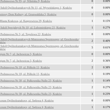
 Podstawowa Nr 95, ul, Wileńska 9, Kraków
0
0.00
 Szkół Ogólnokształcących Nr 11, ul. Wyrwińskiego 1, Kraków
0
0.00
eżowy Dom Kultury, ul. Grunwaldzka 5, Kraków
0
0.00
Miasta Krakowa, ul. Kasprowicza 29, Kraków
1
0.15
 Szkół Specjalnych Nr 10, ul. Lubomirskiego 21, Kraków
1
0.27
 Podstawowa Nr 3, ul. Topolowa 22, Kraków
0
0.00
 Szkół Ogólnokształcących Mistrzostwa Sportowego, ul. Grochowska
2
0.40
raków
 Szkół Ogólnokształcących Mistrzostwa Sportowego, ul. Grochowska
5
0.61
raków
jum Nr 7, ul. Jachowicza 5, Kraków
0
0.00
jum Nr 7, ul. Jachowicza 5, Kraków
2
0.36
 Podstawowa Nr 18, ul. Półkole 11, Kraków
2
0.38
 Podstawowa Nr 18, ul. Półkole 11, Kraków
1
0.19
 Podstawowa Nr 38, ul. Pułkownika Nullo 23, Kraków
1
0.14
 Podstawowa Nr 38, ul. Pułkownika Nullo 23, Kraków
2
0.27
 Podstawowa Nr 38, ul. Pułkownika Nullo 23, Kraków
1
0.23
iceum Ogólnokształcące, ul. Sądowa 4, Kraków
0
0.00
iceum Ogólnokształcące, ul. Sądowa 4, Kraków
1
0.17