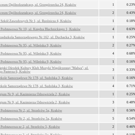
iceum Ogólnokształcące, ul. Grzegórzecka 24, Kraków
1
0.23
iceum Ogólnokształcące, ul. Grzegórzecka 24, Kraków
2
0.43
 Szkół Zawodowych Nr 1, ul. Rzeźnicza 4, Kraków
1
0.18
 Podstawowa Nr 10, ul. Księdza Blachnickiego 1, Kraków
4
0.63
Przedszkola Samorządowego Nr 162, ul. Duchacka 3, Kraków
1
0.25
 Podstawowa Nr 95, ul. Wileńska 9, Kraków
2
0.27
 Podstawowa Nr 95, ul. Wileńska 9, Kraków
4
0.68
 Podstawowa Nr 95, ul. Wileńska 9, Kraków
1
0.16
ejski Ośrodek Kultury Klub Muzyki Współczesnej "Malwa", ul.
3
0.33
o Pasterza 6, Kraków
zkole Samorządowe Nr 178, ul. Sudolska 3, Kraków
1
0.16
zkole Samorządowe Nr 178, ul. Sudolska 3, Kraków
4
0.71
jum Nr 9, ul. Kazimierza Odnowiciela 2, Kraków
1
0.25
jum Nr 9, ul. Kazimierza Odnowiciela 2, Kraków
3
0.48
 Podstawowa Nr 2, ul. Strzelców 5a, Kraków
3
0.56
 Podstawowa Nr 2, ul. Strzelców 5a, Kraków
5
0.54
 Podstawowa nr 2, ul. Strzelców 5, Kraków
2
0.46
 Podstawowa nr 2, ul. Strzelców 5a, Kraków
1
0.11