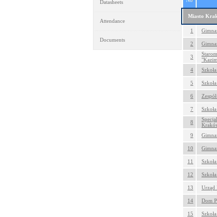
No
Datasheets
Miasto Kra
Attendance
1
Gimnaz
Documents
2
Gimnaz
Starom
3
"Kazim
4
Szkoła
5
Szkoła
6
Zespół
7
Szkoła
Specja
8
Krakó
9
Gimnaz
10
Gimnaz
11
Szkoła
12
Szkoła
13
Urząd 
14
Dom Po
15
Szkoła