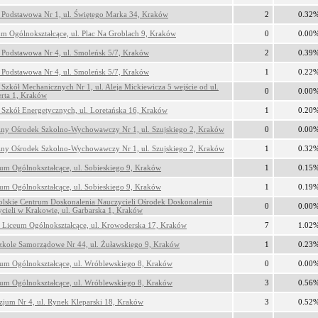
 Podstawowa Nr 1, ul. Świętego Marka 34, Kraków
2
0.32
um Ogólnokształcące, ul. Plac Na Groblach 9, Kraków
0
0.00
 Podstawowa Nr 4, ul. Smoleńsk 5/7, Kraków
2
0.39
 Podstawowa Nr 4, ul. Smoleńsk 5/7, Kraków
1
0.22
 Szkół Mechanicznych Nr 1, ul. Aleja Mickiewicza 5 wejście od ul.
0
0.00
rta 1, Kraków
 Szkół Energetycznych, ul. Loretańska 16, Kraków
1
0.20
lny Ośrodek Szkolno-Wychowawczy Nr 1, ul. Szujskiego 2, Kraków
0
0.00
lny Ośrodek Szkolno-Wychowawczy Nr 1, ul. Szujskiego 2, Kraków
1
0.32
eum Ogólnokształcące, ul. Sobieskiego 9, Kraków
1
0.15
eum Ogólnokształcące, ul. Sobieskiego 9, Kraków
1
0.19
lskie Centrum Doskonalenia Nauczycieli Ośrodek Doskonalenia
0
0.00
cieli w Krakowie, ul. Garbarska 1, Kraków
Liceum Ogólnokształcące, ul. Krowoderska 17, Kraków
7
1.02
zkole Samorządowe Nr 44, ul. Żuławskiego 9, Kraków
1
0.23
um Ogólnokształcące, ul. Wróblewskiego 8, Kraków
0
0.00
um Ogólnokształcące, ul. Wróblewskiego 8, Kraków
3
0.56
jum Nr 4, ul. Rynek Kleparski 18, Kraków
3
0.52