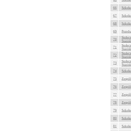
66
Szkoła
67
Szkoła
68
Szkoła
69
Przeds
Stołec
70
Stanis
Stołec
71
Stanis
Stołec
72
Stanis
Stołec
73
Stanis
74
Szkoła
75
Zespół
76
Zespół
77
Zespół
78
Zespół
79
Szkoła
80
Szkoła
81
Szkoła