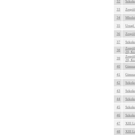
32
Szkoła
33
Zespół
34
Młodzi
35
Urząd 
36
Zespół
37
Szkoła
Zespół
38
20, K
Zespół
39
20, K
40
Gimnaz
41
Gimnaz
42
Szkoła
43
Szkoła
44
Szkoła
45
Szkoła
46
Szkoła
47
XIII L
48
XIII L