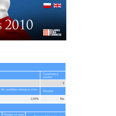
Constituency
number
3
r the candidate relating to votes
Mandate
2,93%
Nie
Number of votes