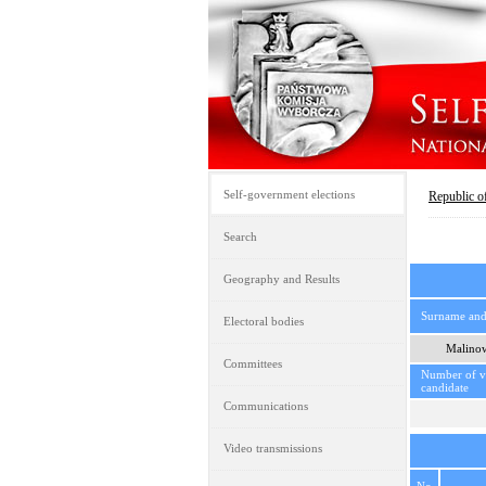
Self-government elections
Republic o
Search
Geography and Results
Surname an
Electoral bodies
Malinow
Committees
Number of vo
candidate
Communications
Video transmissions