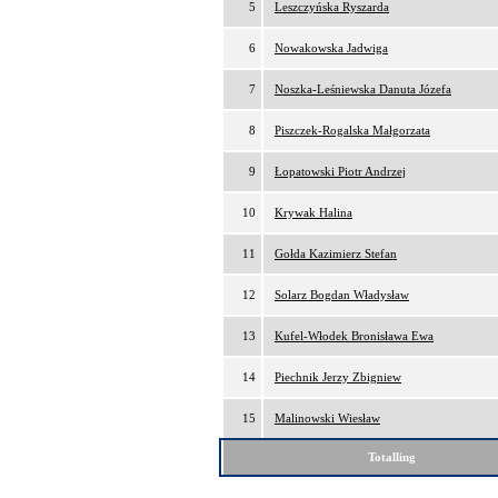
5
Leszczyńska Ryszarda
6
Nowakowska Jadwiga
7
Noszka-Leśniewska Danuta Józefa
8
Piszczek-Rogalska Małgorzata
9
Łopatowski Piotr Andrzej
10
Krywak Halina
11
Gołda Kazimierz Stefan
12
Solarz Bogdan Władysław
13
Kufel-Włodek Bronisława Ewa
14
Piechnik Jerzy Zbigniew
15
Malinowski Wiesław
Totalling