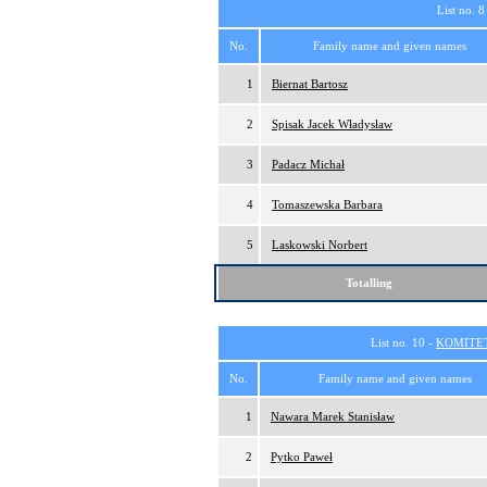
List no. 8
No.
Family name and given names
1
Biernat Bartosz
2
Spisak Jacek Władysław
3
Padacz Michał
4
Tomaszewska Barbara
5
Laskowski Norbert
Totalling
List no. 10 -
KOMITE
No.
Family name and given names
1
Nawara Marek Stanisław
2
Pytko Paweł