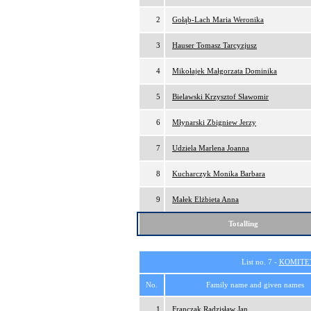
2
Gołąb-Lach Maria Weronika
3
Hauser Tomasz Tarcyzjusz
4
Mikołajek Małgorzata Dominika
5
Bielawski Krzysztof Sławomir
6
Młynarski Zbigniew Jerzy
7
Udziela Marlena Joanna
8
Kucharczyk Monika Barbara
9
Małek Elżbieta Anna
Totalling
List no. 7 -
KOMITE
No.
Family name and given names
1
Franczak Radzisław Jan