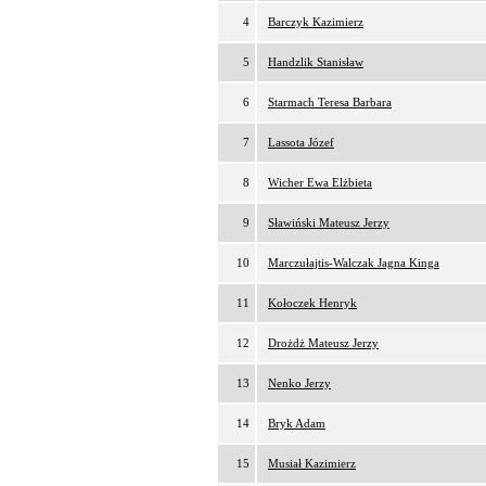
4
Barczyk Kazimierz
5
Handzlik Stanisław
6
Starmach Teresa Barbara
7
Lassota Józef
8
Wicher Ewa Elżbieta
9
Sławiński Mateusz Jerzy
10
Marczułajtis-Walczak Jagna Kinga
11
Kołoczek Henryk
12
Drożdż Mateusz Jerzy
13
Nenko Jerzy
14
Bryk Adam
15
Musiał Kazimierz