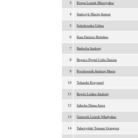
3
Krupa Leszek Mieczysław
4
Stańczyk Maciej Antoni
5
Sokołowska Celina
6
Kata Dariusz Bolesław
7
Badocha Andrzej
8
Bogacz-Popiel Lidia Danuta
9
Prochownik Andrzej Maria
10
Tokarski Krzysztof
11
Rogóż Lesław Andrzej
12
Sałacka Diana Anna
13
Gniewek Leszek Władysław
14
Talaczyński Tomasz Grzegorz