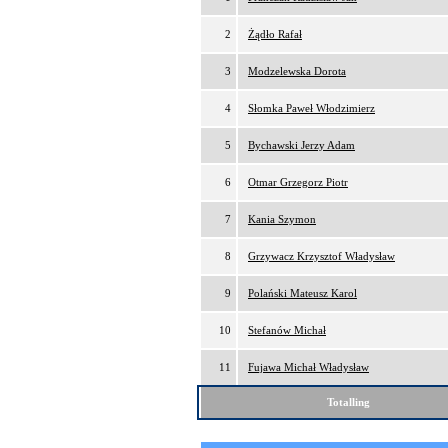
2
Żądło Rafał
3
Modzelewska Dorota
4
Słomka Paweł Włodzimierz
5
Bychawski Jerzy Adam
6
Otmar Grzegorz Piotr
7
Kania Szymon
8
Grzywacz Krzysztof Władysław
9
Polański Mateusz Karol
10
Stefanów Michał
11
Fujawa Michał Władysław
Totalling