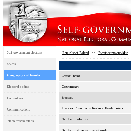
Self-government elections
Republic of Poland
>>
Province małopolskie
Search
Geography and Results
Council name
Electoral bodies
Constituency
Precinct
Committees
Electoral Commission Regional Headquarters
Communications
Number of electors
Video transmissions
Number of dispensed ballot cards