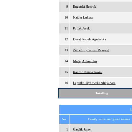
9
Bugajski Henryk
10
Najder Łukasz
11
Pollak Jacek
12
Duraj Izabela Agnieszka
13
Zadwórny Janusz Ryszard
14
Madej Antoni Jan
15
Kaczor Renata Iwona
16
Legutko-Dybowska Alicja Sara
Totalling
L
No.
Family name and given names
1
Gawlik Jerzy