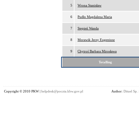
5
Wrona Stanisław
6
Pudło Magdalena Maria
7
Stępień Wanda
8
Morawik Jerzy Eugeniusz
9
Chytroś Barbara Mirosława
Totalling
Copyright © 2010 PKW |
helpdesk@poczta.kbw.gov.pl
Author:
Dituel Sp. 