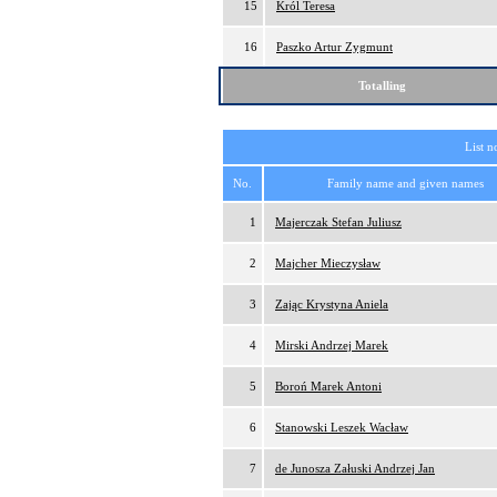
15
Król Teresa
16
Paszko Artur Zygmunt
Totalling
List n
No.
Family name and given names
1
Majerczak Stefan Juliusz
2
Majcher Mieczysław
3
Zając Krystyna Aniela
4
Mirski Andrzej Marek
5
Boroń Marek Antoni
6
Stanowski Leszek Wacław
7
de Junosza Załuski Andrzej Jan