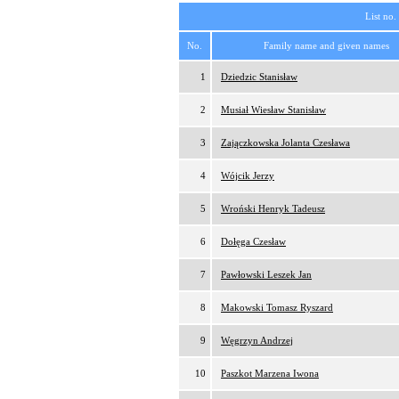
List no.
No.
Family name and given names
1
Dziedzic Stanisław
2
Musiał Wiesław Stanisław
3
Zajączkowska Jolanta Czesława
4
Wójcik Jerzy
5
Wroński Henryk Tadeusz
6
Dołęga Czesław
7
Pawłowski Leszek Jan
8
Makowski Tomasz Ryszard
9
Węgrzyn Andrzej
10
Paszkot Marzena Iwona