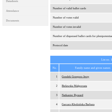
Datasheets
Number of valid ballot cards
Attendance
Number of votes valid
Documents
Number of votes invalid
Number of dispensed ballot cards for plenipotentia
Protocol date
List no. 
No.
Family name and given names
1
Gondek Grzegorz Jerzy
2
Bielawska Małgorzata
3
Natkaniec Ryszard
4
Garcarz-Kłodzińska Barbara