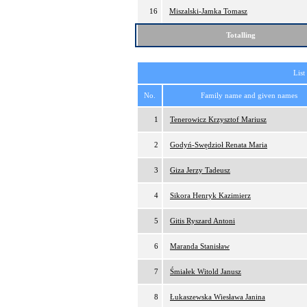
16
Miszalski-Jamka Tomasz
Totalling
List
No.
Family name and given names
1
Tenerowicz Krzysztof Mariusz
2
Godyń-Swędzioł Renata Maria
3
Giza Jerzy Tadeusz
4
Sikora Henryk Kazimierz
5
Gitis Ryszard Antoni
6
Maranda Stanisław
7
Śmiałek Witold Janusz
8
Łukaszewska Wiesława Janina