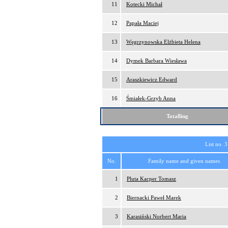
11
Kotecki Michał
12
Papała Maciej
13
Węgrzynowska Elżbieta Helena
14
Dymek Barbara Wiesława
15
Araszkiewicz Edward
16
Śmiałek-Grzyb Anna
Totalling
List no. 3
No.
Family name and given names
1
Pluta Kacper Tomasz
2
Biernacki Paweł Marek
3
Karasiński Norbert Maria