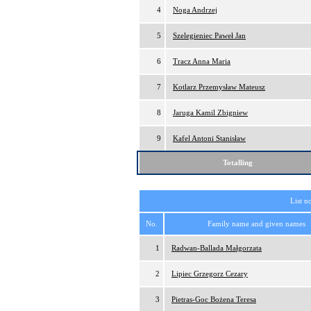
4
Noga Andrzej
5
Szelegieniec Paweł Jan
6
Tracz Anna Maria
7
Kotlarz Przemysław Mateusz
8
Jaruga Kamil Zbigniew
9
Kafel Antoni Stanisław
Totalling
List n
No.
Family name and given names
1
Radwan-Ballada Małgorzata
2
Lipiec Grzegorz Cezary
3
Pietras-Goc Bożena Teresa