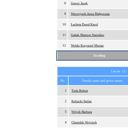
8
Gawor Jacek
9
Wawrzynek Anna Małgorzata
10
Łacheta Paweł Karol
11
Galiak Mateusz Stanisław
12
Wolski Krzysztof Marian
Totalling
List no. 12 
No.
Family name and given names
1
Trela Robert
2
Kubacki Stefan
3
Wójcik Barbara
4
Chmielek Wojciech