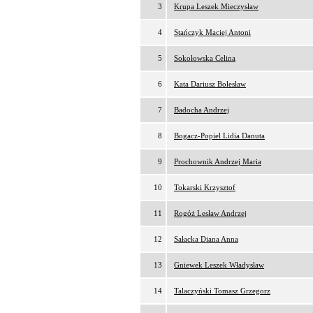
3
Krupa Leszek Mieczysław
4
Stańczyk Maciej Antoni
5
Sokołowska Celina
6
Kata Dariusz Bolesław
7
Badocha Andrzej
8
Bogacz-Popiel Lidia Danuta
9
Prochownik Andrzej Maria
10
Tokarski Krzysztof
11
Rogóż Lesław Andrzej
12
Sałacka Diana Anna
13
Gniewek Leszek Władysław
14
Talaczyński Tomasz Grzegorz