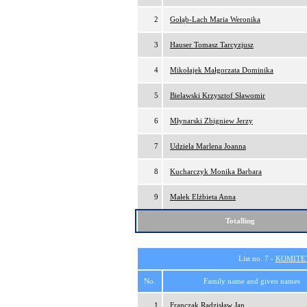
2
Gołąb-Lach Maria Weronika
3
Hauser Tomasz Tarcyzjusz
4
Mikołajek Małgorzata Dominika
5
Bielawski Krzysztof Sławomir
6
Młynarski Zbigniew Jerzy
7
Udziela Marlena Joanna
8
Kucharczyk Monika Barbara
9
Małek Elżbieta Anna
Totalling
List no. 7 -
KOMITE
No.
Family name and given names
1
Franczak Radzisław Jan