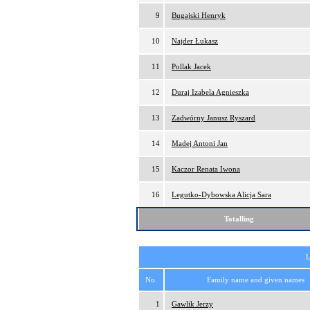
9
Bugajski Henryk
10
Najder Łukasz
11
Pollak Jacek
12
Duraj Izabela Agnieszka
13
Zadwórny Janusz Ryszard
14
Madej Antoni Jan
15
Kaczor Renata Iwona
16
Legutko-Dybowska Alicja Sara
Totalling
L
No.
Family name and given names
1
Gawlik Jerzy