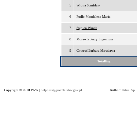
5
Wrona Stanisław
6
Pudło Magdalena Maria
7
Stępień Wanda
8
Morawik Jerzy Eugeniusz
9
Chytroś Barbara Mirosława
Totalling
Copyright © 2010 PKW |
helpdesk@poczta.kbw.gov.pl
Author:
Dituel Sp. 