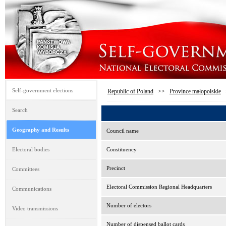
Self-government elections
Republic of Poland
>>
Province małopolskie
Search
Geography and Results
Council name
Electoral bodies
Constituency
Precinct
Committees
Electoral Commission Regional Headquarters
Communications
Number of electors
Video transmissions
Number of dispensed ballot cards