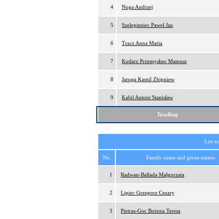
4
Noga Andrzej
5
Szelegieniec Paweł Jan
6
Tracz Anna Maria
7
Kotlarz Przemysław Mateusz
8
Jaruga Kamil Zbigniew
9
Kafel Antoni Stanisław
Totalling
List n
No.
Family name and given names
1
Radwan-Ballada Małgorzata
2
Lipiec Grzegorz Cezary
3
Pietras-Goc Bożena Teresa