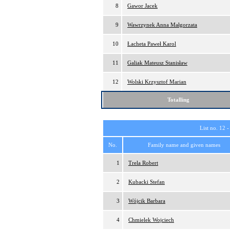
8
Gawor Jacek
9
Wawrzynek Anna Małgorzata
10
Łacheta Paweł Karol
11
Galiak Mateusz Stanisław
12
Wolski Krzysztof Marian
Totalling
List no. 12 
No.
Family name and given names
1
Trela Robert
2
Kubacki Stefan
3
Wójcik Barbara
4
Chmielek Wojciech