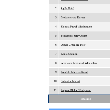
2
Żądło Rafał
3
Modzelewska Dorota
4
Słomka Paweł Włodzimierz
5
Bychawski Jerzy Adam
6
Otmar Grzegorz Piotr
7
Kania Szymon
8
Grzywacz Krzysztof Władysław
9
Polański Mateusz Karol
10
Stefanów Michał
11
Fujawa Michał Władysław
Totalling