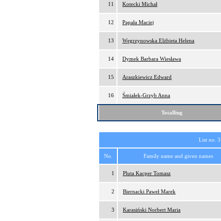
11
Kotecki Michał
12
Papała Maciej
13
Węgrzynowska Elżbieta Helena
14
Dymek Barbara Wiesława
15
Araszkiewicz Edward
16
Śmiałek-Grzyb Anna
Totalling
List no. 3
No.
Family name and given names
1
Pluta Kacper Tomasz
2
Biernacki Paweł Marek
3
Karasiński Norbert Maria