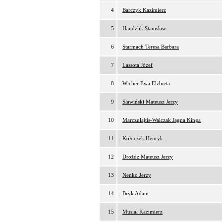
4
Barczyk Kazimierz
5
Handzlik Stanisław
6
Starmach Teresa Barbara
7
Lassota Józef
8
Wicher Ewa Elżbieta
9
Sławiński Mateusz Jerzy
10
Marczułajtis-Walczak Jagna Kinga
11
Kołoczek Henryk
12
Drożdż Mateusz Jerzy
13
Nenko Jerzy
14
Bryk Adam
15
Musiał Kazimierz