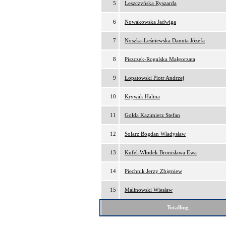
5
Leszczyńska Ryszarda
6
Nowakowska Jadwiga
7
Noszka-Leśniewska Danuta Józefa
8
Piszczek-Rogalska Małgorzata
9
Łopatowski Piotr Andrzej
10
Krywak Halina
11
Gołda Kazimierz Stefan
12
Solarz Bogdan Władysław
13
Kufel-Włodek Bronisława Ewa
14
Piechnik Jerzy Zbigniew
15
Malinowski Wiesław
Totalling