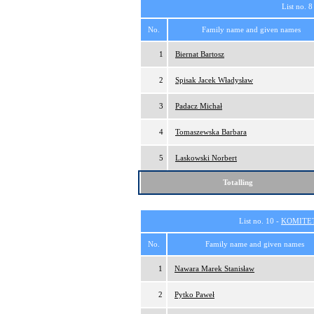
List no. 8
No.
Family name and given names
1
Biernat Bartosz
2
Spisak Jacek Władysław
3
Padacz Michał
4
Tomaszewska Barbara
5
Laskowski Norbert
Totalling
List no. 10 -
KOMITE
No.
Family name and given names
1
Nawara Marek Stanisław
2
Pytko Paweł