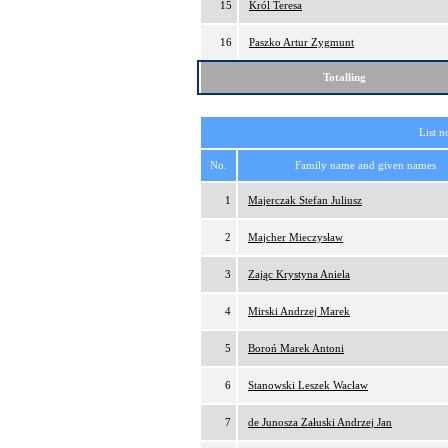
15
Król Teresa
16
Paszko Artur Zygmunt
Totalling
List n
No.
Family name and given names
1
Majerczak Stefan Juliusz
2
Majcher Mieczysław
3
Zając Krystyna Aniela
4
Mirski Andrzej Marek
5
Boroń Marek Antoni
6
Stanowski Leszek Wacław
7
de Junosza Załuski Andrzej Jan