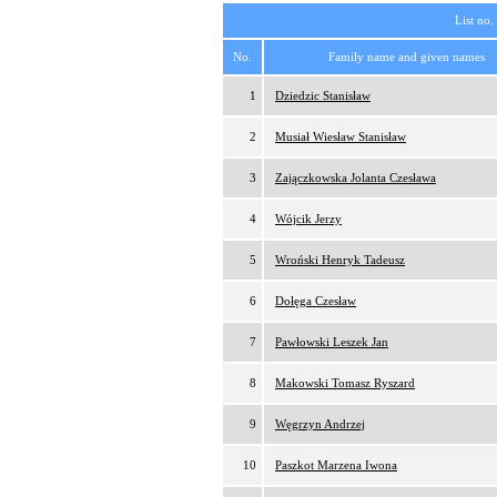
List no.
No.
Family name and given names
1
Dziedzic Stanisław
2
Musiał Wiesław Stanisław
3
Zajączkowska Jolanta Czesława
4
Wójcik Jerzy
5
Wroński Henryk Tadeusz
6
Dołęga Czesław
7
Pawłowski Leszek Jan
8
Makowski Tomasz Ryszard
9
Węgrzyn Andrzej
10
Paszkot Marzena Iwona