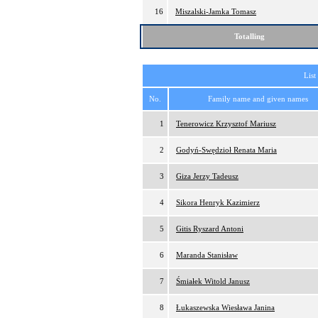
16
Miszalski-Jamka Tomasz
Totalling
List
No.
Family name and given names
1
Tenerowicz Krzysztof Mariusz
2
Godyń-Swędzioł Renata Maria
3
Giza Jerzy Tadeusz
4
Sikora Henryk Kazimierz
5
Gitis Ryszard Antoni
6
Maranda Stanisław
7
Śmiałek Witold Janusz
8
Łukaszewska Wiesława Janina