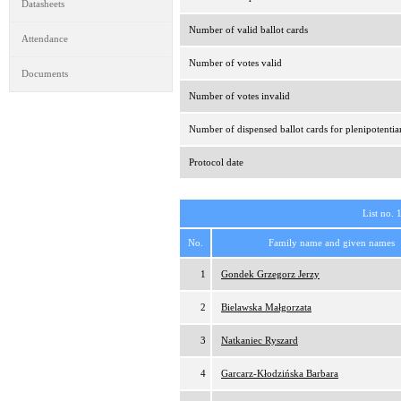
Datasheets
Number of valid ballot cards
Attendance
Number of votes valid
Documents
Number of votes invalid
Number of dispensed ballot cards for plenipotentia
Protocol date
List no. 
No.
Family name and given names
1
Gondek Grzegorz Jerzy
2
Bielawska Małgorzata
3
Natkaniec Ryszard
4
Garcarz-Kłodzińska Barbara