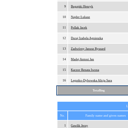
9
Bugajski Henryk
10
Najder Łukasz
11
Pollak Jacek
12
Duraj Izabela Agnieszka
13
Zadwórny Janusz Ryszard
14
Madej Antoni Jan
15
Kaczor Renata Iwona
16
Legutko-Dybowska Alicja Sara
Totalling
L
No.
Family name and given names
1
Gawlik Jerzy