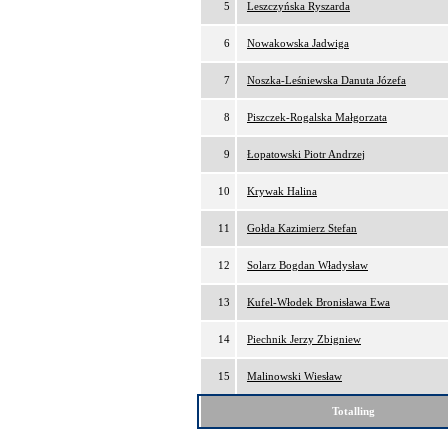
5
Leszczyńska Ryszarda
6
Nowakowska Jadwiga
7
Noszka-Leśniewska Danuta Józefa
8
Piszczek-Rogalska Małgorzata
9
Łopatowski Piotr Andrzej
10
Krywak Halina
11
Gołda Kazimierz Stefan
12
Solarz Bogdan Władysław
13
Kufel-Włodek Bronisława Ewa
14
Piechnik Jerzy Zbigniew
15
Malinowski Wiesław
Totalling