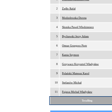
2
Żądło Rafał
3
Modzelewska Dorota
4
Słomka Paweł Włodzimierz
5
Bychawski Jerzy Adam
6
Otmar Grzegorz Piotr
7
Kania Szymon
8
Grzywacz Krzysztof Władysław
9
Polański Mateusz Karol
10
Stefanów Michał
11
Fujawa Michał Władysław
Totalling