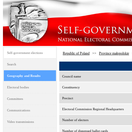
Self-government elections
Republic of Poland
>>
Province małopolskie
Search
Geography and Results
Council name
Electoral bodies
Constituency
Precinct
Committees
Electoral Commission Regional Headquarters
Communications
Number of electors
Video transmissions
Number of dispensed ballot cards