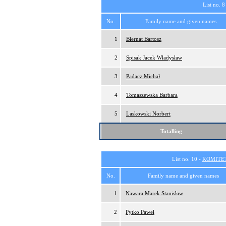
List no. 8
No.
Family name and given names
1
Biernat Bartosz
2
Spisak Jacek Władysław
3
Padacz Michał
4
Tomaszewska Barbara
5
Laskowski Norbert
Totalling
List no. 10 -
KOMITE
No.
Family name and given names
1
Nawara Marek Stanisław
2
Pytko Paweł