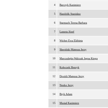
4
Barczyk Kazimierz
5
Handzlik Stanisław
6
Starmach Teresa Barbara
7
Lassota Józef
8
Wicher Ewa Elżbieta
9
Sławiński Mateusz Jerzy
10
Marczułajtis-Walczak Jagna Kinga
11
Kołoczek Henryk
12
Drożdż Mateusz Jerzy
13
Nenko Jerzy
14
Bryk Adam
15
Musiał Kazimierz