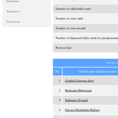
Datasheets
Number of valid ballot cards
Attendance
Number of votes valid
Documents
Number of votes invalid
Number of dispensed ballot cards for plenipotentia
Protocol date
List no. 
No.
Family name and given names
1
Gondek Grzegorz Jerzy
2
Bielawska Małgorzata
3
Natkaniec Ryszard
4
Garcarz-Kłodzińska Barbara