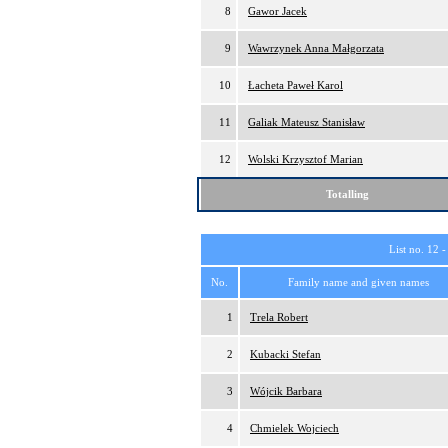
8
Gawor Jacek
9
Wawrzynek Anna Małgorzata
10
Łacheta Paweł Karol
11
Galiak Mateusz Stanisław
12
Wolski Krzysztof Marian
Totalling
List no. 12 
No.
Family name and given names
1
Trela Robert
2
Kubacki Stefan
3
Wójcik Barbara
4
Chmielek Wojciech