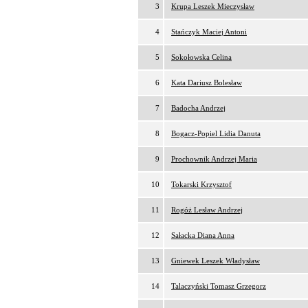
3
Krupa Leszek Mieczysław
4
Stańczyk Maciej Antoni
5
Sokołowska Celina
6
Kata Dariusz Bolesław
7
Badocha Andrzej
8
Bogacz-Popiel Lidia Danuta
9
Prochownik Andrzej Maria
10
Tokarski Krzysztof
11
Rogóż Lesław Andrzej
12
Sałacka Diana Anna
13
Gniewek Leszek Władysław
14
Talaczyński Tomasz Grzegorz