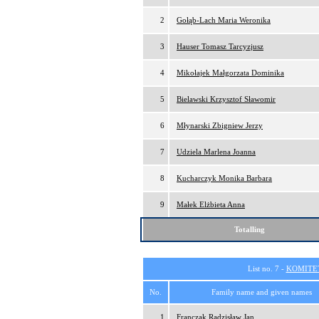
2
Gołąb-Lach Maria Weronika
3
Hauser Tomasz Tarcyzjusz
4
Mikołajek Małgorzata Dominika
5
Bielawski Krzysztof Sławomir
6
Młynarski Zbigniew Jerzy
7
Udziela Marlena Joanna
8
Kucharczyk Monika Barbara
9
Małek Elżbieta Anna
Totalling
List no. 7 -
KOMITE
No.
Family name and given names
1
Franczak Radzisław Jan