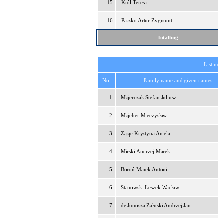
15
Król Teresa
16
Paszko Artur Zygmunt
Totalling
List n
No.
Family name and given names
1
Majerczak Stefan Juliusz
2
Majcher Mieczysław
3
Zając Krystyna Aniela
4
Mirski Andrzej Marek
5
Boroń Marek Antoni
6
Stanowski Leszek Wacław
7
de Junosza Załuski Andrzej Jan