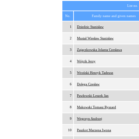
List no.
No.
Family name and given names
1
Dziedzic Stanisław
2
Musiał Wiesław Stanisław
3
Zajączkowska Jolanta Czesława
4
Wójcik Jerzy
5
Wroński Henryk Tadeusz
6
Dołęga Czesław
7
Pawłowski Leszek Jan
8
Makowski Tomasz Ryszard
9
Węgrzyn Andrzej
10
Paszkot Marzena Iwona