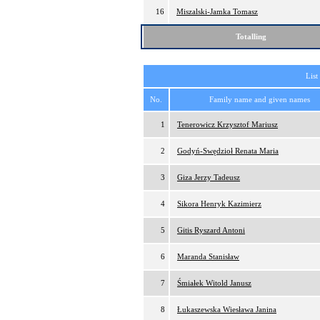
16
Miszalski-Jamka Tomasz
Totalling
List
No.
Family name and given names
1
Tenerowicz Krzysztof Mariusz
2
Godyń-Swędzioł Renata Maria
3
Giza Jerzy Tadeusz
4
Sikora Henryk Kazimierz
5
Gitis Ryszard Antoni
6
Maranda Stanisław
7
Śmiałek Witold Janusz
8
Łukaszewska Wiesława Janina