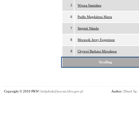
5
Wrona Stanisław
6
Pudło Magdalena Maria
7
Stępień Wanda
8
Morawik Jerzy Eugeniusz
9
Chytroś Barbara Mirosława
Totalling
Copyright © 2010 PKW |
helpdesk@poczta.kbw.gov.pl
Author:
Dituel Sp. 