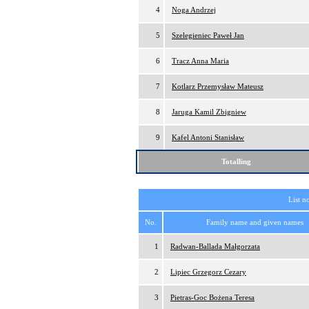
4
Noga Andrzej
5
Szelegieniec Paweł Jan
6
Tracz Anna Maria
7
Kotlarz Przemysław Mateusz
8
Jaruga Kamil Zbigniew
9
Kafel Antoni Stanisław
Totalling
List n
No.
Family name and given names
1
Radwan-Ballada Małgorzata
2
Lipiec Grzegorz Cezary
3
Pietras-Goc Bożena Teresa