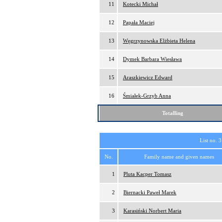
11
Kotecki Michał
12
Papała Maciej
13
Węgrzynowska Elżbieta Helena
14
Dymek Barbara Wiesława
15
Araszkiewicz Edward
16
Śmiałek-Grzyb Anna
Totalling
List no. 3
No.
Family name and given names
1
Pluta Kacper Tomasz
2
Biernacki Paweł Marek
3
Karasiński Norbert Maria