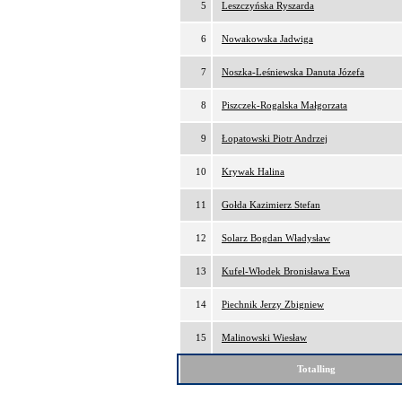
5
Leszczyńska Ryszarda
6
Nowakowska Jadwiga
7
Noszka-Leśniewska Danuta Józefa
8
Piszczek-Rogalska Małgorzata
9
Łopatowski Piotr Andrzej
10
Krywak Halina
11
Gołda Kazimierz Stefan
12
Solarz Bogdan Władysław
13
Kufel-Włodek Bronisława Ewa
14
Piechnik Jerzy Zbigniew
15
Malinowski Wiesław
Totalling