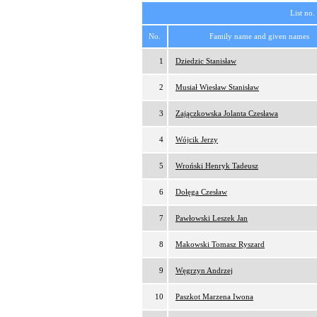
List no.
No.
Family name and given names
1
Dziedzic Stanisław
2
Musiał Wiesław Stanisław
3
Zajączkowska Jolanta Czesława
4
Wójcik Jerzy
5
Wroński Henryk Tadeusz
6
Dołęga Czesław
7
Pawłowski Leszek Jan
8
Makowski Tomasz Ryszard
9
Węgrzyn Andrzej
10
Paszkot Marzena Iwona