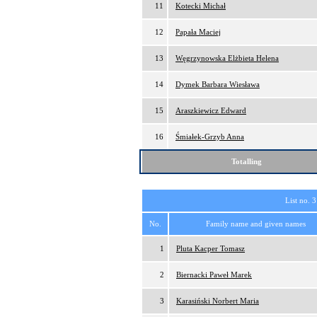
11
Kotecki Michał
12
Papała Maciej
13
Węgrzynowska Elżbieta Helena
14
Dymek Barbara Wiesława
15
Araszkiewicz Edward
16
Śmiałek-Grzyb Anna
Totalling
List no. 3
No.
Family name and given names
1
Pluta Kacper Tomasz
2
Biernacki Paweł Marek
3
Karasiński Norbert Maria