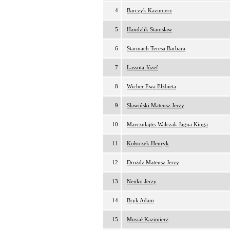
4
Barczyk Kazimierz
5
Handzlik Stanisław
6
Starmach Teresa Barbara
7
Lassota Józef
8
Wicher Ewa Elżbieta
9
Sławiński Mateusz Jerzy
10
Marczułajtis-Walczak Jagna Kinga
11
Kołoczek Henryk
12
Drożdż Mateusz Jerzy
13
Nenko Jerzy
14
Bryk Adam
15
Musiał Kazimierz