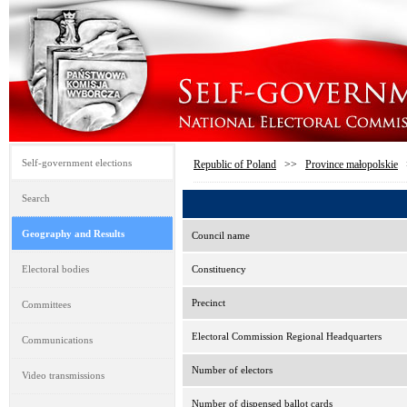
Self-government elections
Republic of Poland
>>
Province małopolskie
Search
Geography and Results
Council name
Electoral bodies
Constituency
Precinct
Committees
Electoral Commission Regional Headquarters
Communications
Number of electors
Video transmissions
Number of dispensed ballot cards