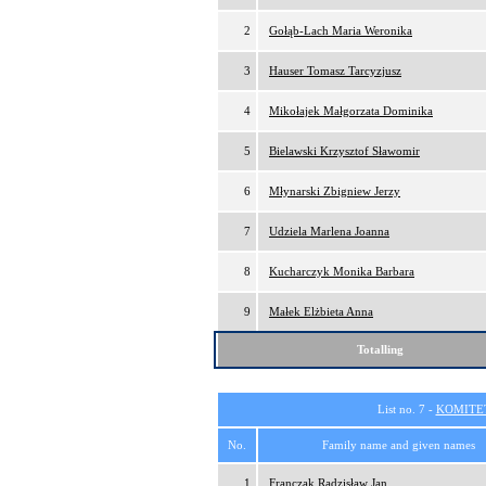
2
Gołąb-Lach Maria Weronika
3
Hauser Tomasz Tarcyzjusz
4
Mikołajek Małgorzata Dominika
5
Bielawski Krzysztof Sławomir
6
Młynarski Zbigniew Jerzy
7
Udziela Marlena Joanna
8
Kucharczyk Monika Barbara
9
Małek Elżbieta Anna
Totalling
List no. 7 -
KOMITE
No.
Family name and given names
1
Franczak Radzisław Jan