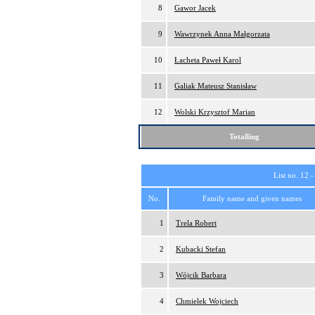
8
Gawor Jacek
9
Wawrzynek Anna Małgorzata
10
Łacheta Paweł Karol
11
Galiak Mateusz Stanisław
12
Wolski Krzysztof Marian
Totalling
List no. 12 
No.
Family name and given names
1
Trela Robert
2
Kubacki Stefan
3
Wójcik Barbara
4
Chmielek Wojciech