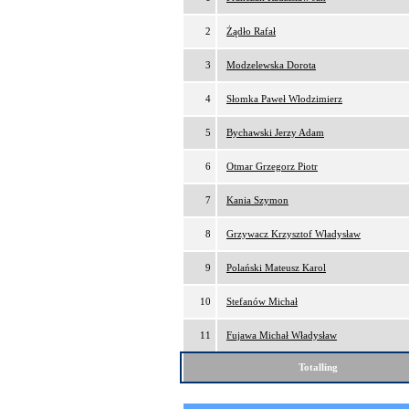
2
Żądło Rafał
3
Modzelewska Dorota
4
Słomka Paweł Włodzimierz
5
Bychawski Jerzy Adam
6
Otmar Grzegorz Piotr
7
Kania Szymon
8
Grzywacz Krzysztof Władysław
9
Polański Mateusz Karol
10
Stefanów Michał
11
Fujawa Michał Władysław
Totalling