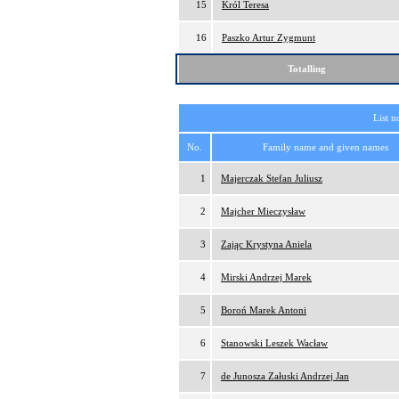
15
Król Teresa
16
Paszko Artur Zygmunt
Totalling
List n
No.
Family name and given names
1
Majerczak Stefan Juliusz
2
Majcher Mieczysław
3
Zając Krystyna Aniela
4
Mirski Andrzej Marek
5
Boroń Marek Antoni
6
Stanowski Leszek Wacław
7
de Junosza Załuski Andrzej Jan