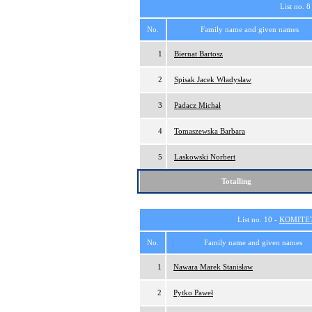
List no. 8
No.
Family name and given names
1
Biernat Bartosz
2
Spisak Jacek Władysław
3
Padacz Michał
4
Tomaszewska Barbara
5
Laskowski Norbert
Totalling
List no. 10 -
KOMITE
No.
Family name and given names
1
Nawara Marek Stanisław
2
Pytko Paweł