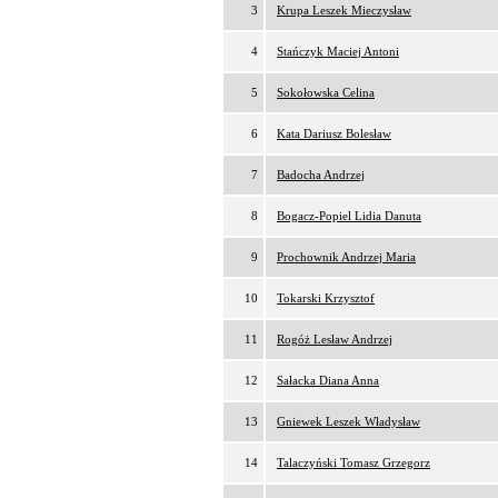
3
Krupa Leszek Mieczysław
4
Stańczyk Maciej Antoni
5
Sokołowska Celina
6
Kata Dariusz Bolesław
7
Badocha Andrzej
8
Bogacz-Popiel Lidia Danuta
9
Prochownik Andrzej Maria
10
Tokarski Krzysztof
11
Rogóż Lesław Andrzej
12
Sałacka Diana Anna
13
Gniewek Leszek Władysław
14
Talaczyński Tomasz Grzegorz