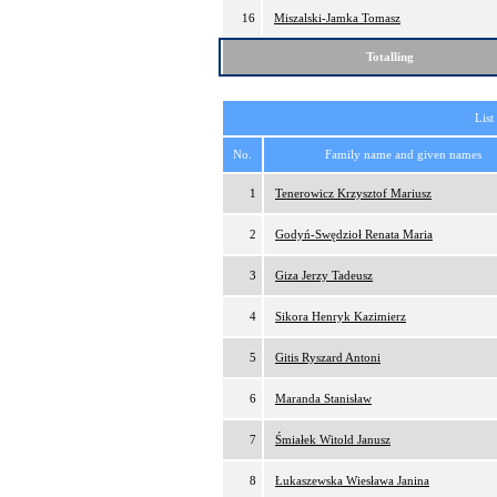
16
Miszalski-Jamka Tomasz
Totalling
List
No.
Family name and given names
1
Tenerowicz Krzysztof Mariusz
2
Godyń-Swędzioł Renata Maria
3
Giza Jerzy Tadeusz
4
Sikora Henryk Kazimierz
5
Gitis Ryszard Antoni
6
Maranda Stanisław
7
Śmiałek Witold Janusz
8
Łukaszewska Wiesława Janina