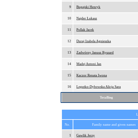
9
Bugajski Henryk
10
Najder Łukasz
11
Pollak Jacek
12
Duraj Izabela Agnieszka
13
Zadwórny Janusz Ryszard
14
Madej Antoni Jan
15
Kaczor Renata Iwona
16
Legutko-Dybowska Alicja Sara
Totalling
L
No.
Family name and given names
1
Gawlik Jerzy