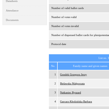
Datasheets
Number of valid ballot cards
Attendance
Number of votes valid
Documents
Number of votes invalid
Number of dispensed ballot cards for plenipotentia
Protocol date
List no. 
No.
Family name and given names
1
Gondek Grzegorz Jerzy
2
Bielawska Małgorzata
3
Natkaniec Ryszard
4
Garcarz-Kłodzińska Barbara