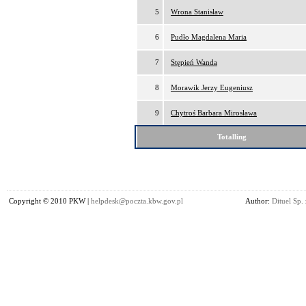
5
Wrona Stanisław
6
Pudło Magdalena Maria
7
Stępień Wanda
8
Morawik Jerzy Eugeniusz
9
Chytroś Barbara Mirosława
Totalling
Copyright © 2010 PKW |
helpdesk@poczta.kbw.gov.pl
Author:
Dituel Sp. 