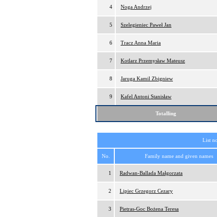
4
Noga Andrzej
5
Szelegieniec Paweł Jan
6
Tracz Anna Maria
7
Kotlarz Przemysław Mateusz
8
Jaruga Kamil Zbigniew
9
Kafel Antoni Stanisław
Totalling
List n
No.
Family name and given names
1
Radwan-Ballada Małgorzata
2
Lipiec Grzegorz Cezary
3
Pietras-Goc Bożena Teresa