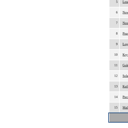
5
Les
6
Now
7
Nos
8
Pis
9
Łop
10
Kry
11
Goł
12
Sol
13
Kuf
14
Pie
15
Mal