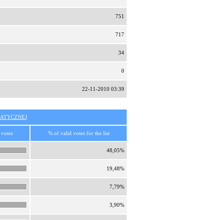
751
717
34
0
22-11-2010 03:39
ATYCZNEJ
 votes
% of valid votes for the list
48,05%
19,48%
7,79%
3,90%