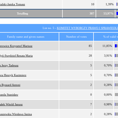
zalski-Jamka Tomasz
10
1,39%
Totalling
387
53,97%
List no. 5 -
KOMITET WYBORCZY PRAWO I SPRAWIEDL
Family name and given names
Number of votes
% of valid v
erowicz Krzysztof Mariusz
85
11,85%
yń-Swędzioł Renata Maria
28
3,91%
a Jerzy Tadeusz
5
0,70%
ora Henryk Kazimierz
5
0,70%
is Ryszard Antoni
2
0,28%
anda Stanisław
0
0,00%
ałek Witold Janusz
7
0,98%
aszewska Wiesława Janina
2
0,28%