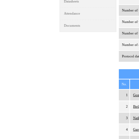
Datasheets
Number of v
Attendance
Number of v
Documents
Number of v
Number of d
Protocol da
No.
1
Gon
2
Bie
3
Nat
4
Gar