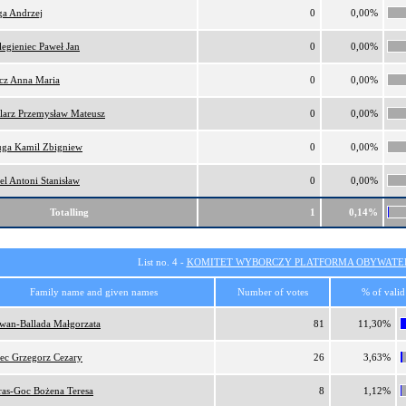
a Andrzej
0
0,00%
legieniec Paweł Jan
0
0,00%
cz Anna Maria
0
0,00%
larz Przemysław Mateusz
0
0,00%
uga Kamil Zbigniew
0
0,00%
el Antoni Stanisław
0
0,00%
Totalling
1
0,14%
List no. 4 -
KOMITET WYBORCZY PLATFORMA OBYWATEL
Family name and given names
Number of votes
% of valid
wan-Ballada Małgorzata
81
11,30%
iec Grzegorz Cezary
26
3,63%
tras-Goc Bożena Teresa
8
1,12%