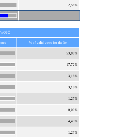
2,58%
IWOŚĆ
otes
% of valid votes for the list
53,80%
17,72%
3,16%
3,16%
1,27%
0,00%
4,43%
1,27%