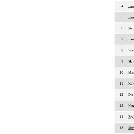
4
Bar
5
Han
6
Sta
7
Lass
8
Wic
9
Sła
10
Mar
11
Koł
12
Dro
13
Nen
14
Bry
15
Mus