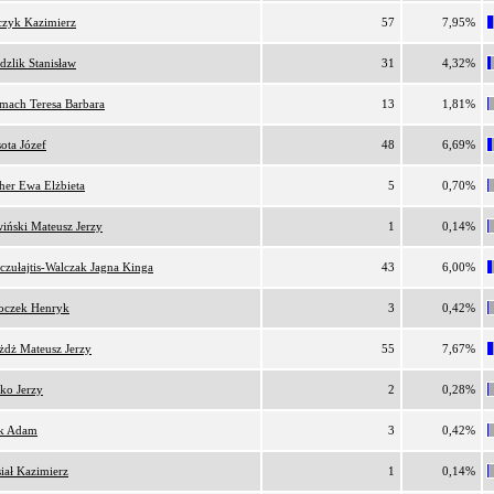
czyk Kazimierz
57
7,95%
dzlik Stanisław
31
4,32%
rmach Teresa Barbara
13
1,81%
ota Józef
48
6,69%
her Ewa Elżbieta
5
0,70%
wiński Mateusz Jerzy
1
0,14%
czułajtis-Walczak Jagna Kinga
43
6,00%
oczek Henryk
3
0,42%
żdż Mateusz Jerzy
55
7,67%
ko Jerzy
2
0,28%
k Adam
3
0,42%
iał Kazimierz
1
0,14%