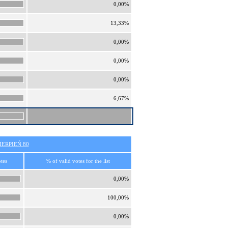
0,00%
13,33%
0,00%
0,00%
0,00%
6,67%
ERPIEŃ 80
tes
% of valid votes for the list
0,00%
100,00%
0,00%