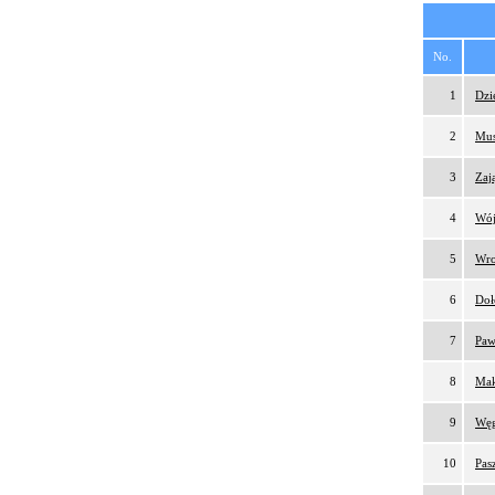
No.
1
Dzi
2
Mus
3
Zaj
4
Wój
5
Wro
6
Doł
7
Paw
8
Mak
9
Węg
10
Pas