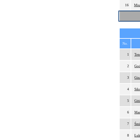
16
Mis
No.
1
Ten
2
God
3
Giz
4
Sik
5
Git
6
Mar
7
Śmi
8
Łuk