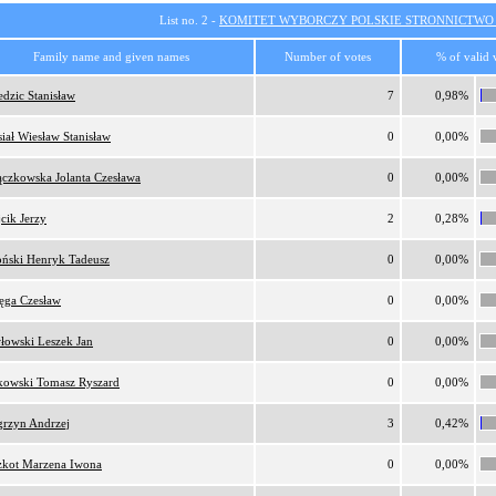
List no. 2 -
KOMITET WYBORCZY POLSKIE STRONNICTW
Family name and given names
Number of votes
% of valid 
edzic Stanisław
7
0,98%
iał Wiesław Stanisław
0
0,00%
ączkowska Jolanta Czesława
0
0,00%
cik Jerzy
2
0,28%
ński Henryk Tadeusz
0
0,00%
ęga Czesław
0
0,00%
łowski Leszek Jan
0
0,00%
owski Tomasz Ryszard
0
0,00%
rzyn Andrzej
3
0,42%
zkot Marzena Iwona
0
0,00%