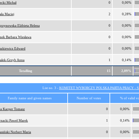
ecki Michał
0
0,00%
ała Maciej
2
0,28%
rzynowska Elżbieta Helena
0
0,00%
ek Barbara Wiesława
0
0,00%
szkiewicz Edward
0
0,00%
ałek-Grzyb Anna
1
0,14%
Totalling
15
2,09%
List no. 3 -
KOMITET WYBORCZY POLSKA PARTIA PRACY - SI
Family name and given names
Number of votes
% of valid vo
ta Kacper Tomasz
0
0,00%
rnacki Paweł Marek
1
0,14%
asiński Norbert Maria
0
0,00%