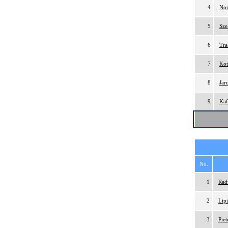
4
Nog
5
Sze
6
Tra
7
Kot
8
Jar
9
Kaf
No.
1
Rad
2
Lip
3
Pie