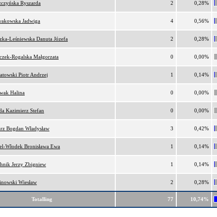
zczyńska Ryszarda
2
0,28%
akowska Jadwiga
4
0,56%
zka-Leśniewska Danuta Józefa
2
0,28%
zczek-Rogalska Małgorzata
0
0,00%
atowski Piotr Andrzej
1
0,14%
wak Halina
0
0,00%
da Kazimierz Stefan
0
0,00%
arz Bogdan Władysław
3
0,42%
el-Włodek Bronisława Ewa
1
0,14%
chnik Jerzy Zbigniew
1
0,14%
inowski Wiesław
2
0,28%
Totalling
77
10,74%