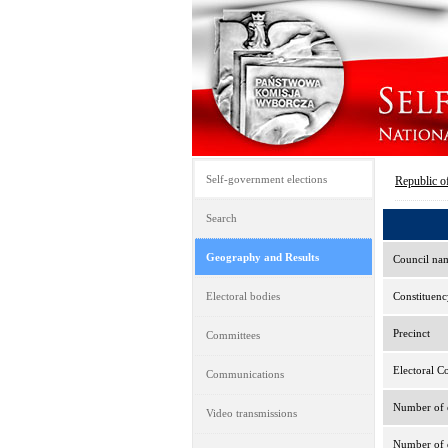
Self-government elections
Republic o
Search
Geography and Results
Council na
Electoral bodies
Constituenc
Precinct
Committees
Electoral C
Communications
Number of e
Video transmissions
Number of d