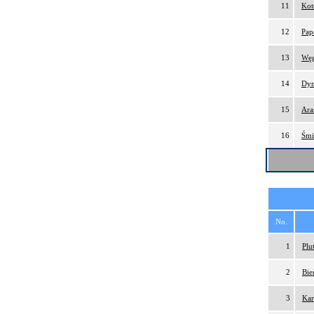
11
Kot
12
Pap
13
Węg
14
Dym
15
Ara
16
Śmi
No.
1
Plu
2
Bie
3
Kar