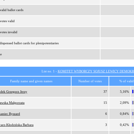
alid ballot cards
otes valid
otes invalid
ispensed ballot cards for plenipotentiaries
te
List no. 1 -
KOMITET WYBORCZY SOJUSZ LEWICY DEMOKR
Family name and given names
Number of votes
% of valid
dek Grzegorz Jerzy
37
5,16%
lawska Małgorzata
15
2,09%
kaniec Ryszard
6
0,84%
carz-Kłodzińska Barbara
3
0,42%