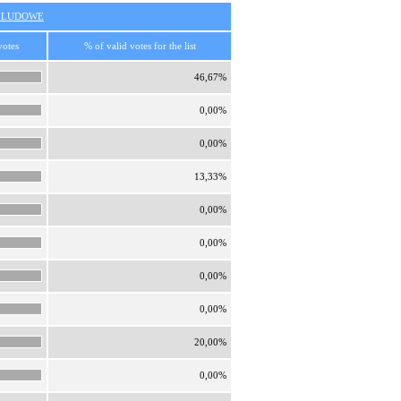
O LUDOWE
votes
% of valid votes for the list
46,67%
0,00%
0,00%
13,33%
0,00%
0,00%
0,00%
0,00%
20,00%
0,00%