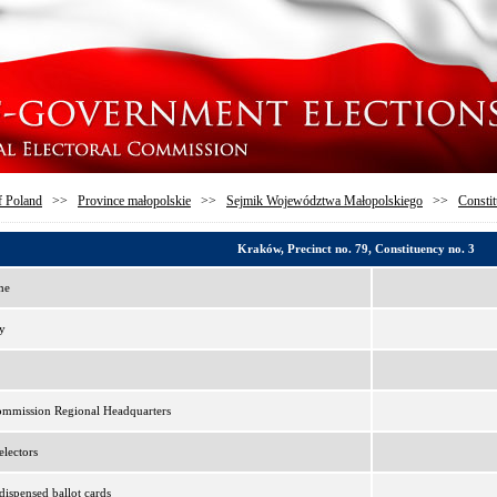
f Poland
>>
Province małopolskie
>>
Sejmik Województwa Małopolskiego
>>
Constit
Kraków, Precinct no. 79, Constituency no. 3
me
y
ommission Regional Headquarters
lectors
ispensed ballot cards