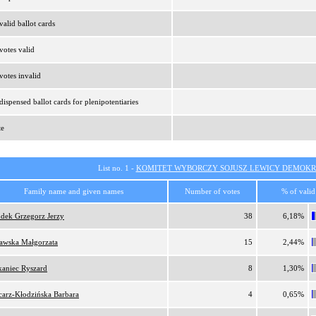
alid ballot cards
otes valid
otes invalid
ispensed ballot cards for plenipotentiaries
te
List no. 1 -
KOMITET WYBORCZY SOJUSZ LEWICY DEMOKR
Family name and given names
Number of votes
% of valid
dek Grzegorz Jerzy
38
6,18%
lawska Małgorzata
15
2,44%
kaniec Ryszard
8
1,30%
carz-Kłodzińska Barbara
4
0,65%