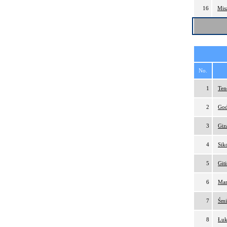
16
Mis
No.
1
Ten
2
God
3
Giz
4
Sik
5
Git
6
Mar
7
Śmi
8
Łuk