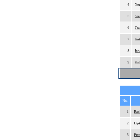
4
Nog
5
Sze
6
Tra
7
Kot
8
Jar
9
Kaf
No.
1
Rad
2
Lip
3
Pie