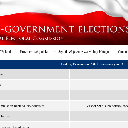
f Poland
>>
Province małopolskie
>>
Sejmik Województwa Małopolskiego
>>
Constit
Kraków, Precinct no. 236, Constituency no. 3
me
y
ommission Regional Headquarters
Zespół Szkół Ogólnokształcąc
lectors
ispensed ballot cards