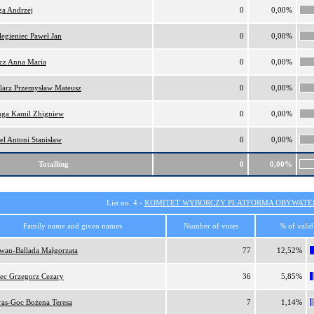
a Andrzej
0
0,00%
legieniec Paweł Jan
0
0,00%
cz Anna Maria
0
0,00%
larz Przemysław Mateusz
0
0,00%
uga Kamil Zbigniew
0
0,00%
el Antoni Stanisław
0
0,00%
Totalling
0
0,00%
List no. 4 -
KOMITET WYBORCZY PLATFORMA OBYWATEL
Family name and given names
Number of votes
% of valid
wan-Ballada Małgorzata
77
12,52%
iec Grzegorz Cezary
36
5,85%
tras-Goc Bożena Teresa
7
1,14%