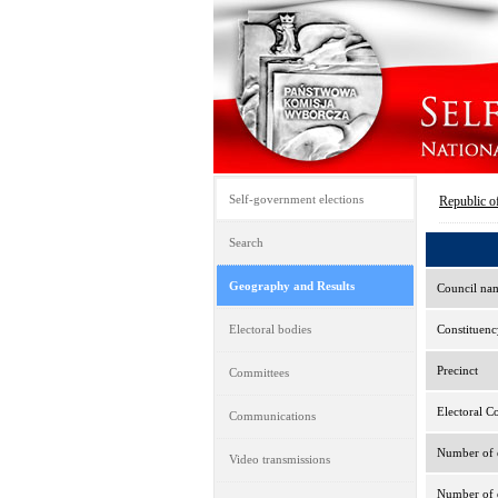
Self-government elections
Republic o
Search
Geography and Results
Council na
Electoral bodies
Constituenc
Precinct
Committees
Electoral C
Communications
Number of e
Video transmissions
Number of d