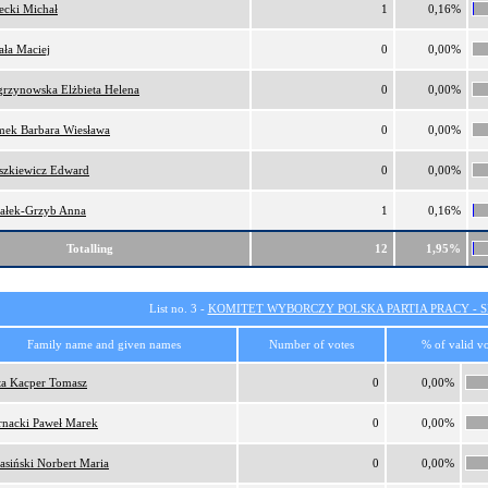
ecki Michał
1
0,16%
ała Maciej
0
0,00%
rzynowska Elżbieta Helena
0
0,00%
ek Barbara Wiesława
0
0,00%
szkiewicz Edward
0
0,00%
ałek-Grzyb Anna
1
0,16%
Totalling
12
1,95%
List no. 3 -
KOMITET WYBORCZY POLSKA PARTIA PRACY - SI
Family name and given names
Number of votes
% of valid vo
ta Kacper Tomasz
0
0,00%
rnacki Paweł Marek
0
0,00%
asiński Norbert Maria
0
0,00%