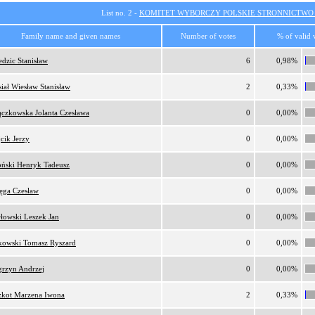
List no. 2 -
KOMITET WYBORCZY POLSKIE STRONNICTW
Family name and given names
Number of votes
% of valid 
edzic Stanisław
6
0,98%
iał Wiesław Stanisław
2
0,33%
ączkowska Jolanta Czesława
0
0,00%
cik Jerzy
0
0,00%
ński Henryk Tadeusz
0
0,00%
ęga Czesław
0
0,00%
łowski Leszek Jan
0
0,00%
owski Tomasz Ryszard
0
0,00%
rzyn Andrzej
0
0,00%
zkot Marzena Iwona
2
0,33%