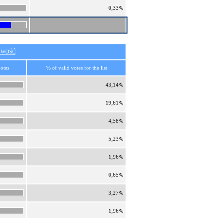
0,33%
IWOŚĆ
otes
% of valid votes for the list
43,14%
19,61%
4,58%
5,23%
1,96%
0,65%
3,27%
1,96%