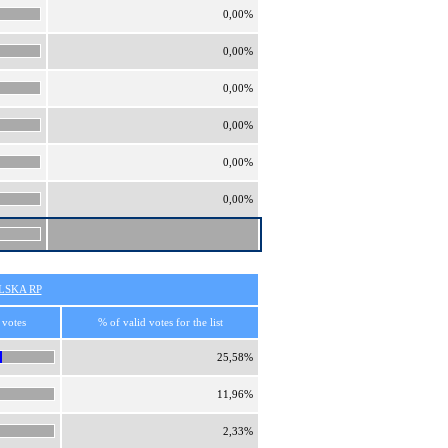
0,00%
0,00%
0,00%
0,00%
0,00%
0,00%
SKA RP
 votes
% of valid votes for the list
25,58%
11,96%
2,33%