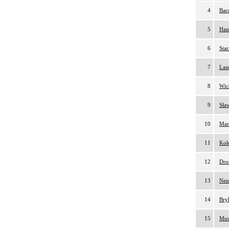
4
Bar
5
Han
6
Sta
7
Lass
8
Wic
9
Sła
10
Mar
11
Koł
12
Dro
13
Nen
14
Bry
15
Mus