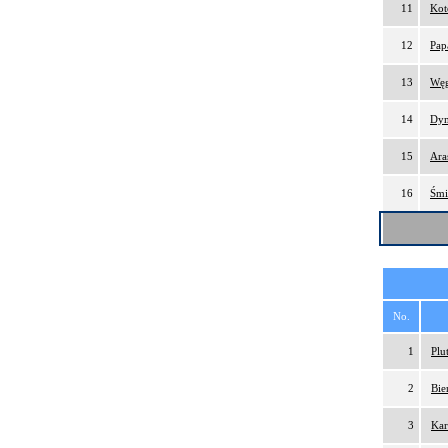
11
Kot
12
Pap
13
Węg
14
Dym
15
Ara
16
Śmi
No.
1
Plu
2
Bie
3
Kar