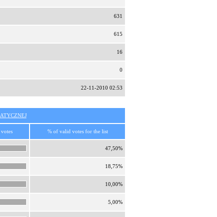
631
615
16
0
22-11-2010 02:53
ATYCZNEJ
 votes
% of valid votes for the list
47,50%
18,75%
10,00%
5,00%