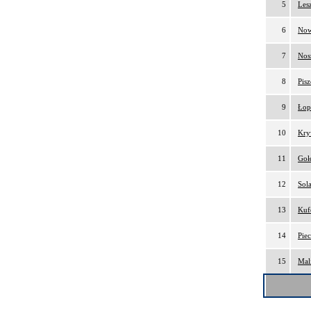
5
Les
6
Now
7
Nos
8
Pis
9
Łop
10
Kry
11
Goł
12
Sol
13
Kuf
14
Pie
15
Mal