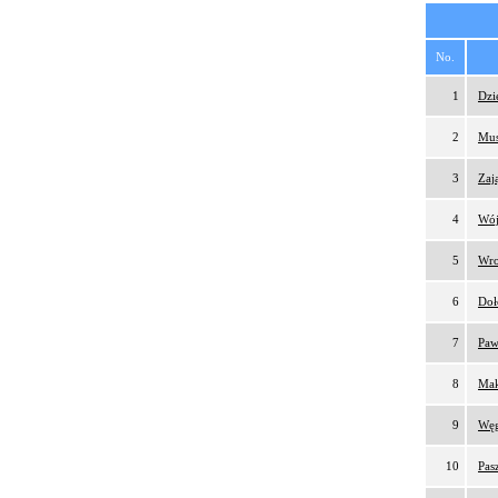
No.
1
Dzi
2
Mus
3
Zaj
4
Wój
5
Wro
6
Doł
7
Paw
8
Mak
9
Węg
10
Pas