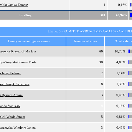
zalski-Jamka Tomasz
1
0,16%
Totalling
301
48,94%
List no. 5 -
KOMITET WYBORCZY PRAWO I SPRAWIEDL
Family name and given names
Number of votes
% of valid v
erowicz Krzysztof Mariusz
66
10,73%
yń-Swędzioł Renata Maria
30
4,88%
a Jerzy Tadeusz
7
1,14%
ora Henryk Kazimierz
8
1,30%
is Ryszard Antoni
3
0,49%
anda Stanisław
1
0,16%
ałek Witold Janusz
5
0,81%
aszewska Wiesława Janina
3
0,49%