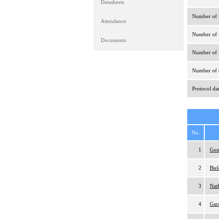
Datasheets
Number of v
Attendance
Number of v
Documents
Number of v
Number of d
Protocol da
No.
1
Gon
2
Bie
3
Nat
4
Gar