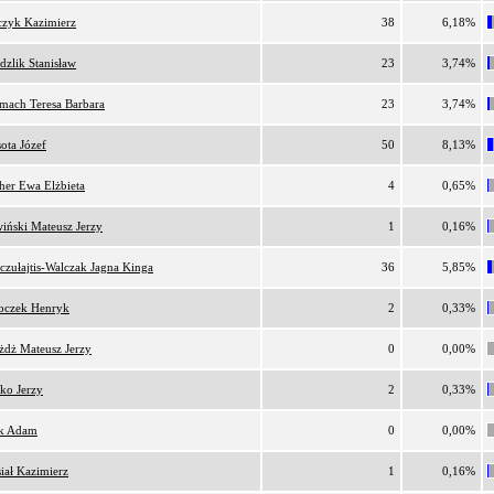
czyk Kazimierz
38
6,18%
dzlik Stanisław
23
3,74%
rmach Teresa Barbara
23
3,74%
ota Józef
50
8,13%
her Ewa Elżbieta
4
0,65%
wiński Mateusz Jerzy
1
0,16%
czułajtis-Walczak Jagna Kinga
36
5,85%
oczek Henryk
2
0,33%
żdż Mateusz Jerzy
0
0,00%
ko Jerzy
2
0,33%
k Adam
0
0,00%
iał Kazimierz
1
0,16%