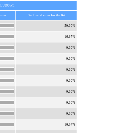
O LUDOWE
votes
% of valid votes for the list
50,00%
16,67%
0,00%
0,00%
0,00%
0,00%
0,00%
0,00%
0,00%
16,67%