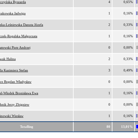
zczyńska Ryszarda
4
0,65%
akowska Jadwiga
1
0,16%
zka-Leśniewska Danuta Józefa
2
0,33%
zczek-Rogalska Małgorzata
1
0,16%
atowski Piotr Andrzej
0
0,00%
wak Halina
2
0,33%
da Kazimierz Stefan
3
0,49%
arz Bogdan Władysław
0
0,00%
el-Włodek Bronisława Ewa
1
0,16%
chnik Jerzy Zbigniew
0
0,00%
inowski Wiesław
1
0,16%
Totalling
80
13,01%