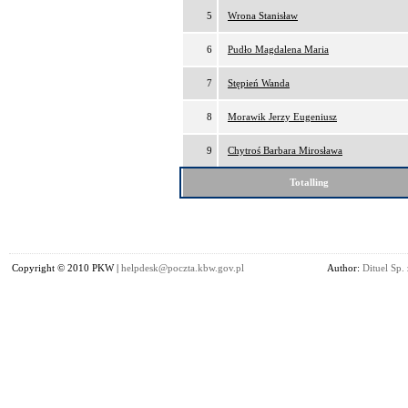
5
Wrona Stanisław
6
Pudło Magdalena Maria
7
Stępień Wanda
8
Morawik Jerzy Eugeniusz
9
Chytroś Barbara Mirosława
Totalling
Copyright © 2010 PKW |
helpdesk@poczta.kbw.gov.pl
Author:
Dituel Sp. 