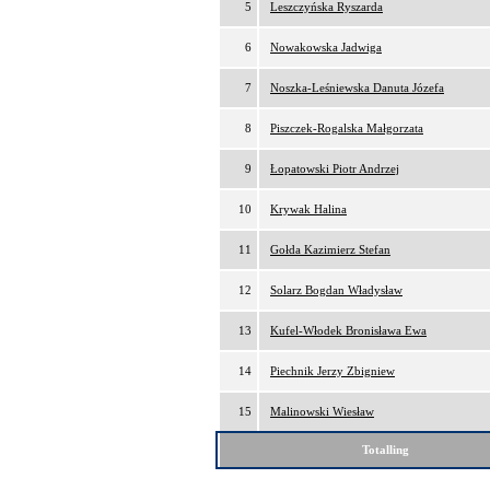
5
Leszczyńska Ryszarda
6
Nowakowska Jadwiga
7
Noszka-Leśniewska Danuta Józefa
8
Piszczek-Rogalska Małgorzata
9
Łopatowski Piotr Andrzej
10
Krywak Halina
11
Gołda Kazimierz Stefan
12
Solarz Bogdan Władysław
13
Kufel-Włodek Bronisława Ewa
14
Piechnik Jerzy Zbigniew
15
Malinowski Wiesław
Totalling