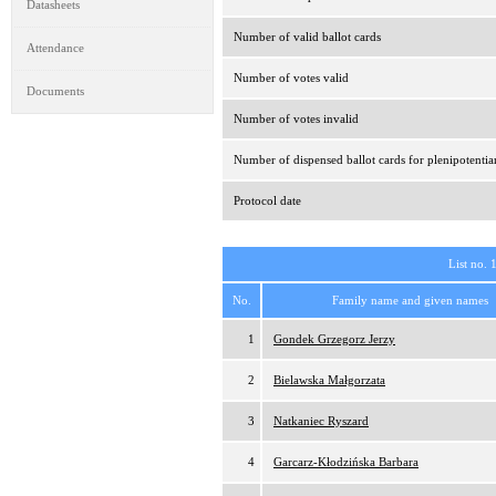
Datasheets
Number of valid ballot cards
Attendance
Number of votes valid
Documents
Number of votes invalid
Number of dispensed ballot cards for plenipotentia
Protocol date
List no. 
No.
Family name and given names
1
Gondek Grzegorz Jerzy
2
Bielawska Małgorzata
3
Natkaniec Ryszard
4
Garcarz-Kłodzińska Barbara