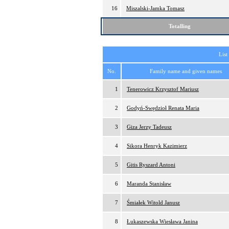
16
Miszalski-Jamka Tomasz
Totalling
List
No.
Family name and given names
1
Tenerowicz Krzysztof Mariusz
2
Godyń-Swędzioł Renata Maria
3
Giza Jerzy Tadeusz
4
Sikora Henryk Kazimierz
5
Gitis Ryszard Antoni
6
Maranda Stanisław
7
Śmiałek Witold Janusz
8
Łukaszewska Wiesława Janina