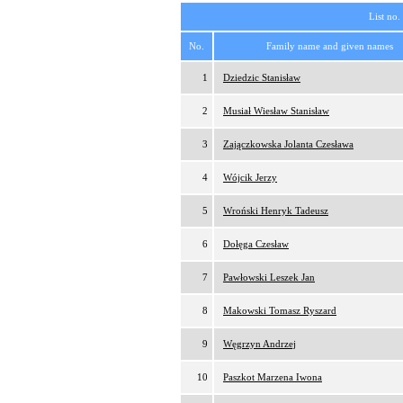
List no.
No.
Family name and given names
1
Dziedzic Stanisław
2
Musiał Wiesław Stanisław
3
Zajączkowska Jolanta Czesława
4
Wójcik Jerzy
5
Wroński Henryk Tadeusz
6
Dołęga Czesław
7
Pawłowski Leszek Jan
8
Makowski Tomasz Ryszard
9
Węgrzyn Andrzej
10
Paszkot Marzena Iwona