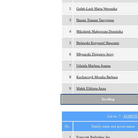
2
Gołąb-Lach Maria Weronika
3
Hauser Tomasz Tarcyzjusz
4
Mikołajek Małgorzata Dominika
5
Bielawski Krzysztof Sławomir
6
Młynarski Zbigniew Jerzy
7
Udziela Marlena Joanna
8
Kucharczyk Monika Barbara
9
Małek Elżbieta Anna
Totalling
List no. 7 -
KOMITE
No.
Family name and given names
1
Franczak Radzisław Jan