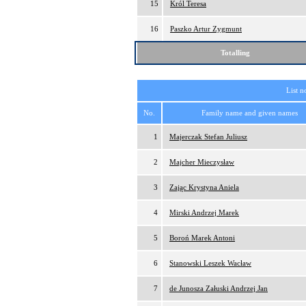
15
Król Teresa
16
Paszko Artur Zygmunt
Totalling
List n
No.
Family name and given names
1
Majerczak Stefan Juliusz
2
Majcher Mieczysław
3
Zając Krystyna Aniela
4
Mirski Andrzej Marek
5
Boroń Marek Antoni
6
Stanowski Leszek Wacław
7
de Junosza Załuski Andrzej Jan