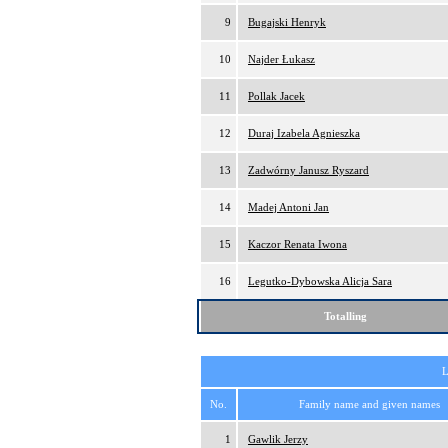
9
Bugajski Henryk
10
Najder Łukasz
11
Pollak Jacek
12
Duraj Izabela Agnieszka
13
Zadwórny Janusz Ryszard
14
Madej Antoni Jan
15
Kaczor Renata Iwona
16
Legutko-Dybowska Alicja Sara
Totalling
L
No.
Family name and given names
1
Gawlik Jerzy