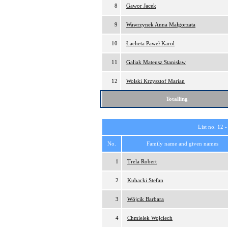
8
Gawor Jacek
9
Wawrzynek Anna Małgorzata
10
Łacheta Paweł Karol
11
Galiak Mateusz Stanisław
12
Wolski Krzysztof Marian
Totalling
List no. 12 
No.
Family name and given names
1
Trela Robert
2
Kubacki Stefan
3
Wójcik Barbara
4
Chmielek Wojciech