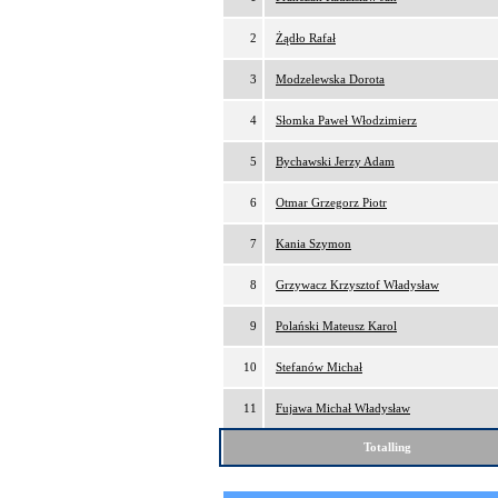
2
Żądło Rafał
3
Modzelewska Dorota
4
Słomka Paweł Włodzimierz
5
Bychawski Jerzy Adam
6
Otmar Grzegorz Piotr
7
Kania Szymon
8
Grzywacz Krzysztof Władysław
9
Polański Mateusz Karol
10
Stefanów Michał
11
Fujawa Michał Władysław
Totalling