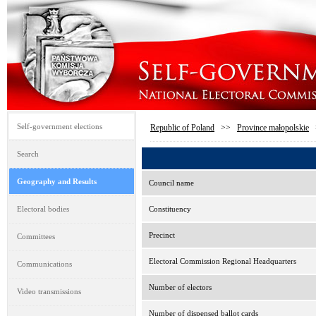
Self-government elections
Republic of Poland
>>
Province małopolskie
Search
Geography and Results
Council name
Electoral bodies
Constituency
Precinct
Committees
Electoral Commission Regional Headquarters
Communications
Number of electors
Video transmissions
Number of dispensed ballot cards