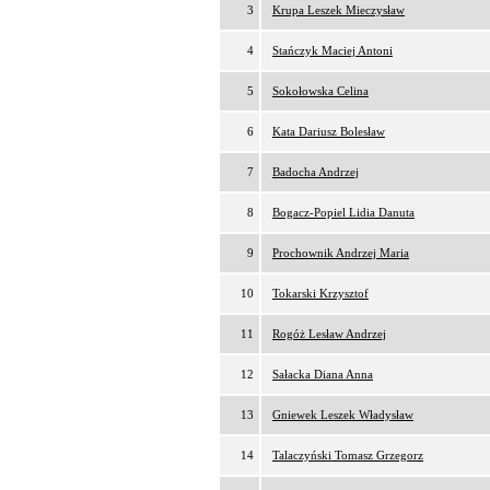
3
Krupa Leszek Mieczysław
4
Stańczyk Maciej Antoni
5
Sokołowska Celina
6
Kata Dariusz Bolesław
7
Badocha Andrzej
8
Bogacz-Popiel Lidia Danuta
9
Prochownik Andrzej Maria
10
Tokarski Krzysztof
11
Rogóż Lesław Andrzej
12
Sałacka Diana Anna
13
Gniewek Leszek Władysław
14
Talaczyński Tomasz Grzegorz