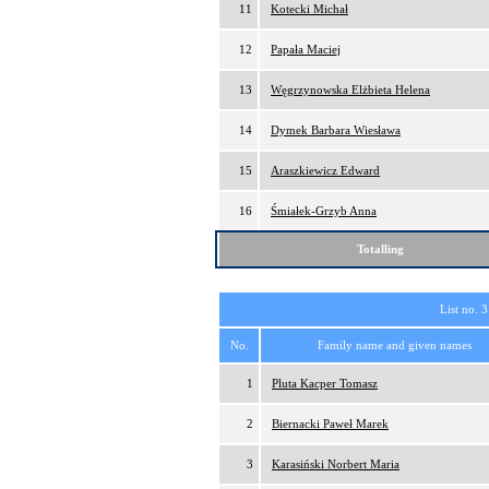
11
Kotecki Michał
12
Papała Maciej
13
Węgrzynowska Elżbieta Helena
14
Dymek Barbara Wiesława
15
Araszkiewicz Edward
16
Śmiałek-Grzyb Anna
Totalling
List no. 3
No.
Family name and given names
1
Pluta Kacper Tomasz
2
Biernacki Paweł Marek
3
Karasiński Norbert Maria