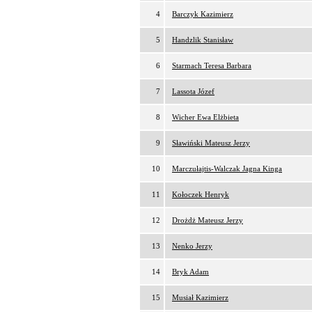
4
Barczyk Kazimierz
5
Handzlik Stanisław
6
Starmach Teresa Barbara
7
Lassota Józef
8
Wicher Ewa Elżbieta
9
Sławiński Mateusz Jerzy
10
Marczułajtis-Walczak Jagna Kinga
11
Kołoczek Henryk
12
Drożdż Mateusz Jerzy
13
Nenko Jerzy
14
Bryk Adam
15
Musiał Kazimierz