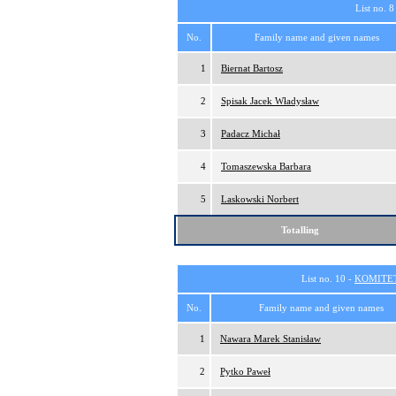
List no. 8
No.
Family name and given names
1
Biernat Bartosz
2
Spisak Jacek Władysław
3
Padacz Michał
4
Tomaszewska Barbara
5
Laskowski Norbert
Totalling
List no. 10 -
KOMITE
No.
Family name and given names
1
Nawara Marek Stanisław
2
Pytko Paweł