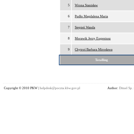
5
Wrona Stanisław
6
Pudło Magdalena Maria
7
Stępień Wanda
8
Morawik Jerzy Eugeniusz
9
Chytroś Barbara Mirosława
Totalling
Copyright © 2010 PKW |
helpdesk@poczta.kbw.gov.pl
Author:
Dituel Sp. 