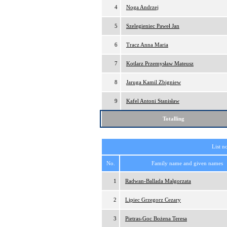
4
Noga Andrzej
5
Szelegieniec Paweł Jan
6
Tracz Anna Maria
7
Kotlarz Przemysław Mateusz
8
Jaruga Kamil Zbigniew
9
Kafel Antoni Stanisław
Totalling
List n
No.
Family name and given names
1
Radwan-Ballada Małgorzata
2
Lipiec Grzegorz Cezary
3
Pietras-Goc Bożena Teresa