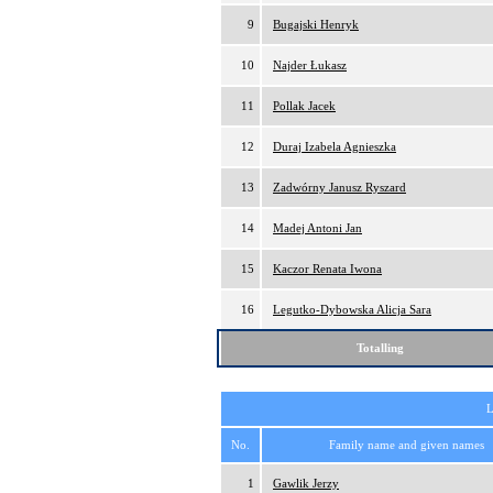
9
Bugajski Henryk
10
Najder Łukasz
11
Pollak Jacek
12
Duraj Izabela Agnieszka
13
Zadwórny Janusz Ryszard
14
Madej Antoni Jan
15
Kaczor Renata Iwona
16
Legutko-Dybowska Alicja Sara
Totalling
L
No.
Family name and given names
1
Gawlik Jerzy