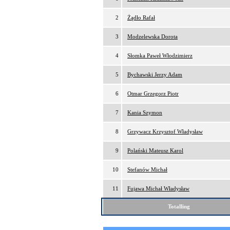
2
Żądło Rafał
3
Modzelewska Dorota
4
Słomka Paweł Włodzimierz
5
Bychawski Jerzy Adam
6
Otmar Grzegorz Piotr
7
Kania Szymon
8
Grzywacz Krzysztof Władysław
9
Polański Mateusz Karol
10
Stefanów Michał
11
Fujawa Michał Władysław
Totalling