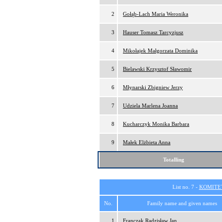
2
Gołąb-Lach Maria Weronika
3
Hauser Tomasz Tarcyzjusz
4
Mikołajek Małgorzata Dominika
5
Bielawski Krzysztof Sławomir
6
Młynarski Zbigniew Jerzy
7
Udziela Marlena Joanna
8
Kucharczyk Monika Barbara
9
Małek Elżbieta Anna
Totalling
List no. 7 -
KOMITE
No.
Family name and given names
1
Franczak Radzisław Jan