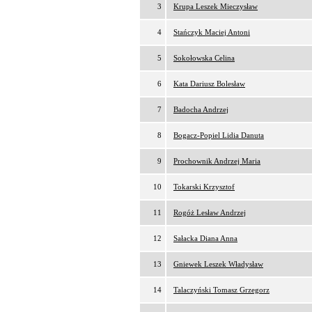
3
Krupa Leszek Mieczysław
4
Stańczyk Maciej Antoni
5
Sokołowska Celina
6
Kata Dariusz Bolesław
7
Badocha Andrzej
8
Bogacz-Popiel Lidia Danuta
9
Prochownik Andrzej Maria
10
Tokarski Krzysztof
11
Rogóż Lesław Andrzej
12
Sałacka Diana Anna
13
Gniewek Leszek Władysław
14
Talaczyński Tomasz Grzegorz