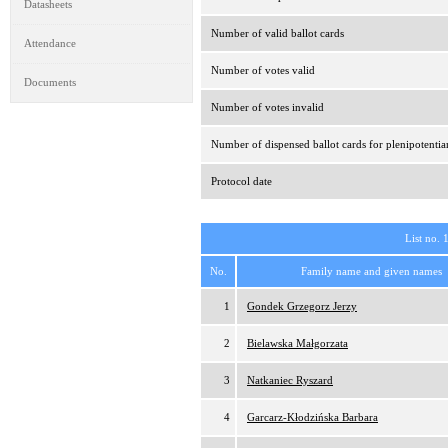
Datasheets
Number of valid ballot cards
Attendance
Number of votes valid
Documents
Number of votes invalid
Number of dispensed ballot cards for plenipotentia
Protocol date
List no. 
No.
Family name and given names
1
Gondek Grzegorz Jerzy
2
Bielawska Małgorzata
3
Natkaniec Ryszard
4
Garcarz-Kłodzińska Barbara