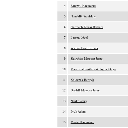
4
Barczyk Kazimierz
5
Handzlik Stanisław
6
Starmach Teresa Barbara
7
Lassota Józef
8
Wicher Ewa Elżbieta
9
Sławiński Mateusz Jerzy
10
Marczułajtis-Walczak Jagna Kinga
11
Kołoczek Henryk
12
Drożdż Mateusz Jerzy
13
Nenko Jerzy
14
Bryk Adam
15
Musiał Kazimierz