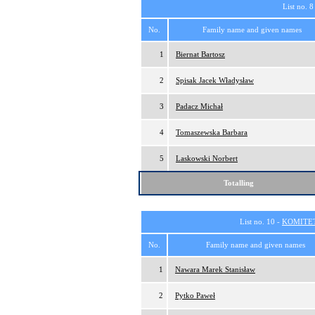
List no. 8
No.
Family name and given names
1
Biernat Bartosz
2
Spisak Jacek Władysław
3
Padacz Michał
4
Tomaszewska Barbara
5
Laskowski Norbert
Totalling
List no. 10 -
KOMITE
No.
Family name and given names
1
Nawara Marek Stanisław
2
Pytko Paweł