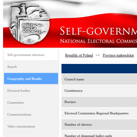
Self-government elections
Republic of Poland
>>
Province małopolskie
Search
Geography and Results
Council name
Electoral bodies
Constituency
Precinct
Committees
Electoral Commission Regional Headquarters
Communications
Number of electors
Video transmissions
Number of dispensed ballot cards