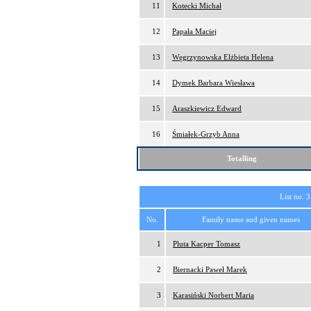
11
Kotecki Michał
12
Papała Maciej
13
Węgrzynowska Elżbieta Helena
14
Dymek Barbara Wiesława
15
Araszkiewicz Edward
16
Śmiałek-Grzyb Anna
Totalling
List no. 3
No.
Family name and given names
1
Pluta Kacper Tomasz
2
Biernacki Paweł Marek
3
Karasiński Norbert Maria