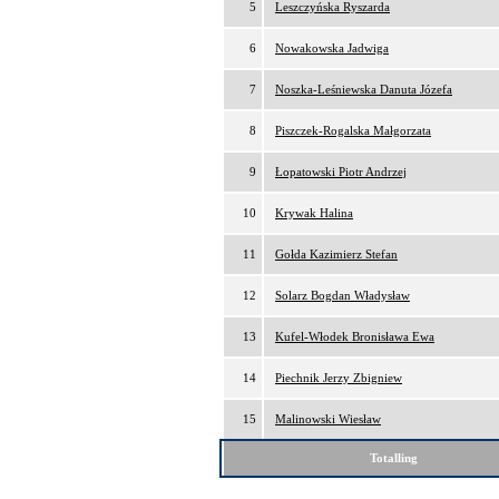
5
Leszczyńska Ryszarda
6
Nowakowska Jadwiga
7
Noszka-Leśniewska Danuta Józefa
8
Piszczek-Rogalska Małgorzata
9
Łopatowski Piotr Andrzej
10
Krywak Halina
11
Gołda Kazimierz Stefan
12
Solarz Bogdan Władysław
13
Kufel-Włodek Bronisława Ewa
14
Piechnik Jerzy Zbigniew
15
Malinowski Wiesław
Totalling