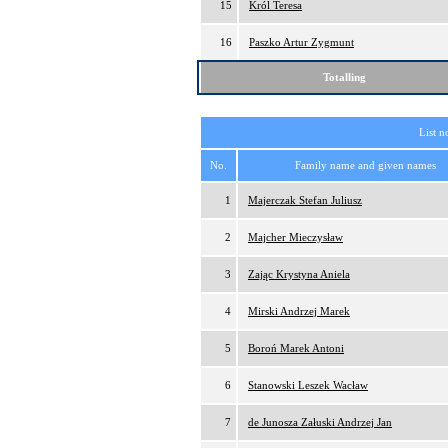
15
Król Teresa
16
Paszko Artur Zygmunt
Totalling
List n
No.
Family name and given names
1
Majerczak Stefan Juliusz
2
Majcher Mieczysław
3
Zając Krystyna Aniela
4
Mirski Andrzej Marek
5
Boroń Marek Antoni
6
Stanowski Leszek Wacław
7
de Junosza Załuski Andrzej Jan