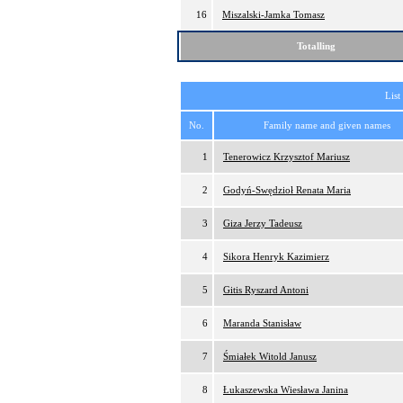
16
Miszalski-Jamka Tomasz
Totalling
List
No.
Family name and given names
1
Tenerowicz Krzysztof Mariusz
2
Godyń-Swędzioł Renata Maria
3
Giza Jerzy Tadeusz
4
Sikora Henryk Kazimierz
5
Gitis Ryszard Antoni
6
Maranda Stanisław
7
Śmiałek Witold Janusz
8
Łukaszewska Wiesława Janina