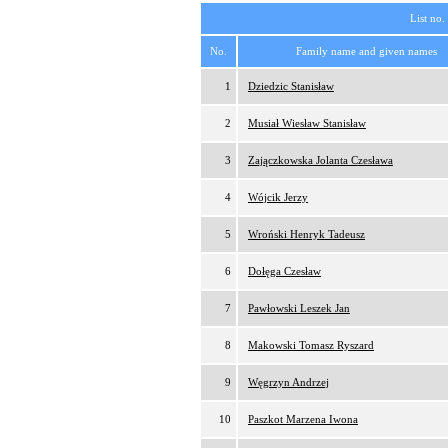
List no.
No.
Family name and given names
1
Dziedzic Stanisław
2
Musiał Wiesław Stanisław
3
Zajączkowska Jolanta Czesława
4
Wójcik Jerzy
5
Wroński Henryk Tadeusz
6
Dołęga Czesław
7
Pawłowski Leszek Jan
8
Makowski Tomasz Ryszard
9
Węgrzyn Andrzej
10
Paszkot Marzena Iwona