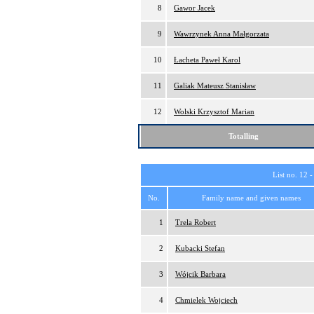
8
Gawor Jacek
9
Wawrzynek Anna Małgorzata
10
Łacheta Paweł Karol
11
Galiak Mateusz Stanisław
12
Wolski Krzysztof Marian
Totalling
List no. 12 
No.
Family name and given names
1
Trela Robert
2
Kubacki Stefan
3
Wójcik Barbara
4
Chmielek Wojciech