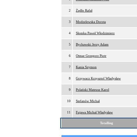
2
Żądło Rafał
3
Modzelewska Dorota
4
Słomka Paweł Włodzimierz
5
Bychawski Jerzy Adam
6
Otmar Grzegorz Piotr
7
Kania Szymon
8
Grzywacz Krzysztof Władysław
9
Polański Mateusz Karol
10
Stefanów Michał
11
Fujawa Michał Władysław
Totalling