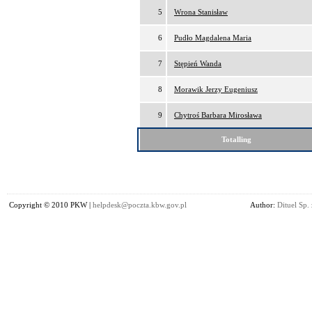
5
Wrona Stanisław
6
Pudło Magdalena Maria
7
Stępień Wanda
8
Morawik Jerzy Eugeniusz
9
Chytroś Barbara Mirosława
Totalling
Copyright © 2010 PKW |
helpdesk@poczta.kbw.gov.pl
Author:
Dituel Sp. 