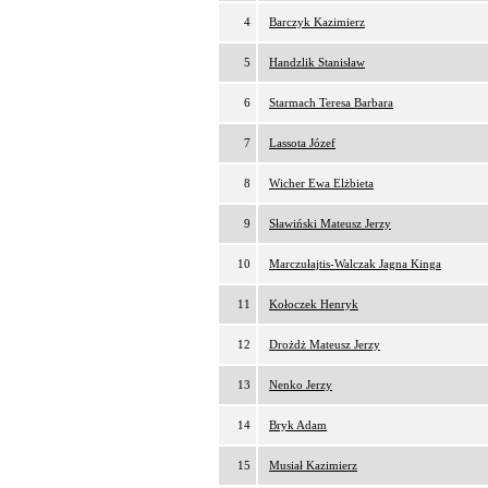
4
Barczyk Kazimierz
5
Handzlik Stanisław
6
Starmach Teresa Barbara
7
Lassota Józef
8
Wicher Ewa Elżbieta
9
Sławiński Mateusz Jerzy
10
Marczułajtis-Walczak Jagna Kinga
11
Kołoczek Henryk
12
Drożdż Mateusz Jerzy
13
Nenko Jerzy
14
Bryk Adam
15
Musiał Kazimierz