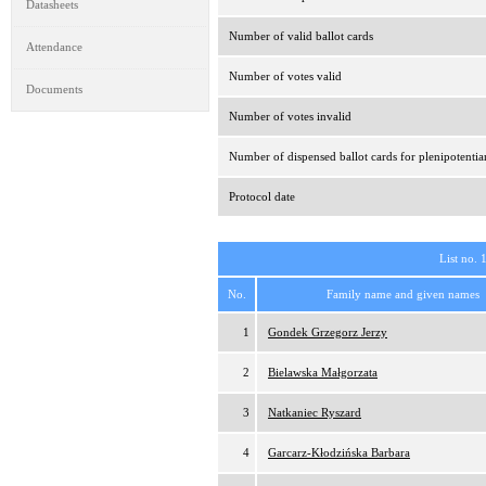
Datasheets
Number of valid ballot cards
Attendance
Number of votes valid
Documents
Number of votes invalid
Number of dispensed ballot cards for plenipotentia
Protocol date
List no. 
No.
Family name and given names
1
Gondek Grzegorz Jerzy
2
Bielawska Małgorzata
3
Natkaniec Ryszard
4
Garcarz-Kłodzińska Barbara