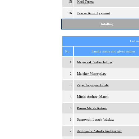
15
Król Teresa
16
Paszko Artur Zygmunt
Totalling
List n
No.
Family name and given names
1
Majerczak Stefan Juliusz
2
Majcher Mieczysław
3
Zając Krystyna Aniela
4
Mirski Andrzej Marek
5
Boroń Marek Antoni
6
Stanowski Leszek Wacław
7
de Junosza Załuski Andrzej Jan