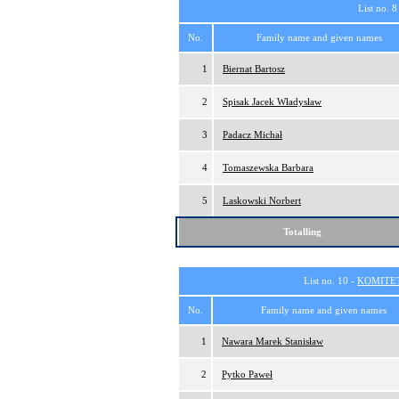
List no. 8
No.
Family name and given names
1
Biernat Bartosz
2
Spisak Jacek Władysław
3
Padacz Michał
4
Tomaszewska Barbara
5
Laskowski Norbert
Totalling
List no. 10 -
KOMITE
No.
Family name and given names
1
Nawara Marek Stanisław
2
Pytko Paweł