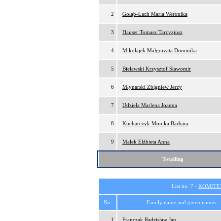
2
Gołąb-Lach Maria Weronika
3
Hauser Tomasz Tarcyzjusz
4
Mikołajek Małgorzata Dominika
5
Bielawski Krzysztof Sławomir
6
Młynarski Zbigniew Jerzy
7
Udziela Marlena Joanna
8
Kucharczyk Monika Barbara
9
Małek Elżbieta Anna
Totalling
List no. 7 -
KOMITE
No.
Family name and given names
1
Franczak Radzisław Jan