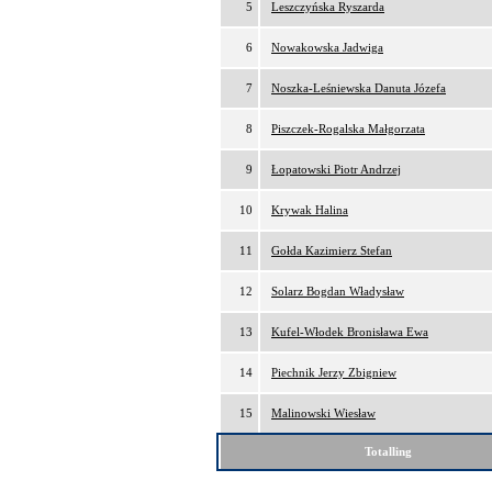
5
Leszczyńska Ryszarda
6
Nowakowska Jadwiga
7
Noszka-Leśniewska Danuta Józefa
8
Piszczek-Rogalska Małgorzata
9
Łopatowski Piotr Andrzej
10
Krywak Halina
11
Gołda Kazimierz Stefan
12
Solarz Bogdan Władysław
13
Kufel-Włodek Bronisława Ewa
14
Piechnik Jerzy Zbigniew
15
Malinowski Wiesław
Totalling