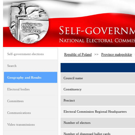
Self-government elections
Republic of Poland
>>
Province małopolskie
Search
Geography and Results
Council name
Electoral bodies
Constituency
Precinct
Committees
Electoral Commission Regional Headquarters
Communications
Number of electors
Video transmissions
Number of dispensed ballot cards