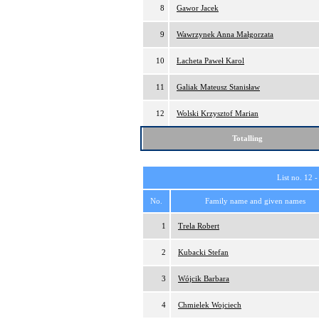
8
Gawor Jacek
9
Wawrzynek Anna Małgorzata
10
Łacheta Paweł Karol
11
Galiak Mateusz Stanisław
12
Wolski Krzysztof Marian
Totalling
List no. 12 
No.
Family name and given names
1
Trela Robert
2
Kubacki Stefan
3
Wójcik Barbara
4
Chmielek Wojciech