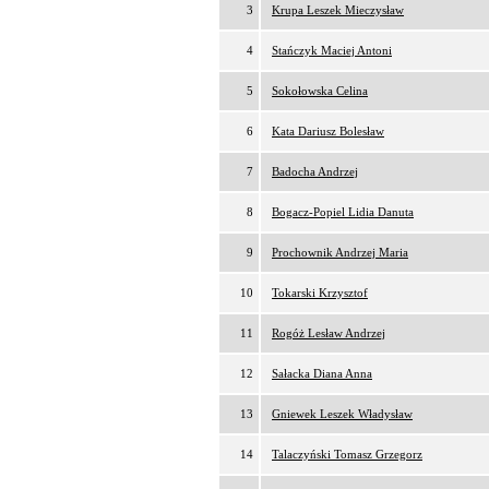
3
Krupa Leszek Mieczysław
4
Stańczyk Maciej Antoni
5
Sokołowska Celina
6
Kata Dariusz Bolesław
7
Badocha Andrzej
8
Bogacz-Popiel Lidia Danuta
9
Prochownik Andrzej Maria
10
Tokarski Krzysztof
11
Rogóż Lesław Andrzej
12
Sałacka Diana Anna
13
Gniewek Leszek Władysław
14
Talaczyński Tomasz Grzegorz