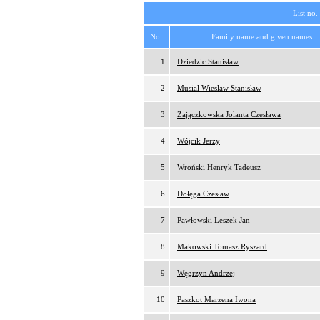
List no.
No.
Family name and given names
1
Dziedzic Stanisław
2
Musiał Wiesław Stanisław
3
Zajączkowska Jolanta Czesława
4
Wójcik Jerzy
5
Wroński Henryk Tadeusz
6
Dołęga Czesław
7
Pawłowski Leszek Jan
8
Makowski Tomasz Ryszard
9
Węgrzyn Andrzej
10
Paszkot Marzena Iwona