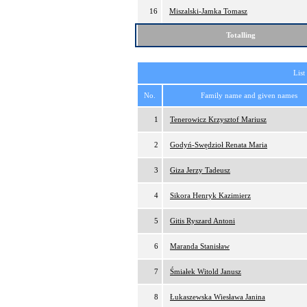
16
Miszalski-Jamka Tomasz
Totalling
List
No.
Family name and given names
1
Tenerowicz Krzysztof Mariusz
2
Godyń-Swędzioł Renata Maria
3
Giza Jerzy Tadeusz
4
Sikora Henryk Kazimierz
5
Gitis Ryszard Antoni
6
Maranda Stanisław
7
Śmiałek Witold Janusz
8
Łukaszewska Wiesława Janina