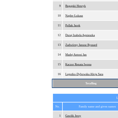
9
Bugajski Henryk
10
Najder Łukasz
11
Pollak Jacek
12
Duraj Izabela Agnieszka
13
Zadwórny Janusz Ryszard
14
Madej Antoni Jan
15
Kaczor Renata Iwona
16
Legutko-Dybowska Alicja Sara
Totalling
L
No.
Family name and given names
1
Gawlik Jerzy