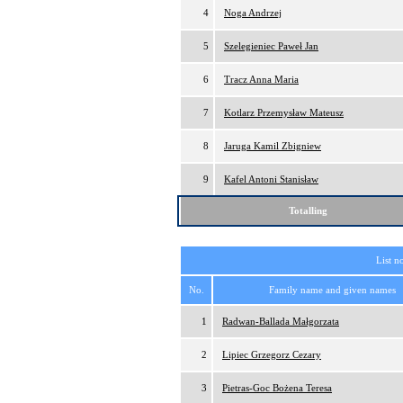
4
Noga Andrzej
5
Szelegieniec Paweł Jan
6
Tracz Anna Maria
7
Kotlarz Przemysław Mateusz
8
Jaruga Kamil Zbigniew
9
Kafel Antoni Stanisław
Totalling
List n
No.
Family name and given names
1
Radwan-Ballada Małgorzata
2
Lipiec Grzegorz Cezary
3
Pietras-Goc Bożena Teresa