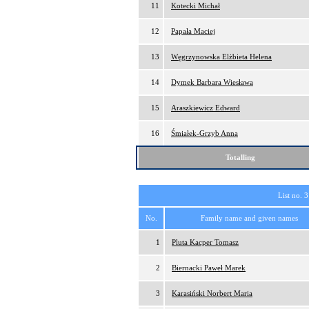
11
Kotecki Michał
12
Papała Maciej
13
Węgrzynowska Elżbieta Helena
14
Dymek Barbara Wiesława
15
Araszkiewicz Edward
16
Śmiałek-Grzyb Anna
Totalling
List no. 3
No.
Family name and given names
1
Pluta Kacper Tomasz
2
Biernacki Paweł Marek
3
Karasiński Norbert Maria