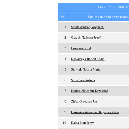
List no. 10 -
KOMITE
No.
Family name and given names
1
Sasuła Andrzej Wojciech
2
Giżycki Tadeusz Józef
3
Łuszczek Józef
4
Kowalczyk Robert Adam
5
Słowiak Natalia Maria
6
Sobańska Barbara
7
Kudzia Sławomir Krzysztof
8
Zięba Grzegorz Jan
9
Gąsienica Wawrytko Krystyna Zofia
10
Dalba Piotr Jerzy