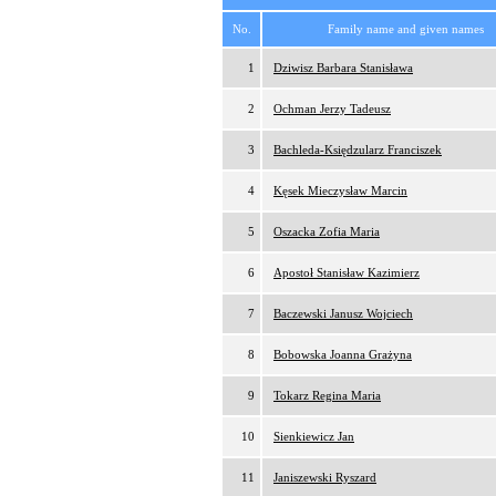
No.
Family name and given names
1
Dziwisz Barbara Stanisława
2
Ochman Jerzy Tadeusz
3
Bachleda-Księdzularz Franciszek
4
Kęsek Mieczysław Marcin
5
Oszacka Zofia Maria
6
Apostoł Stanisław Kazimierz
7
Baczewski Janusz Wojciech
8
Bobowska Joanna Grażyna
9
Tokarz Regina Maria
10
Sienkiewicz Jan
11
Janiszewski Ryszard