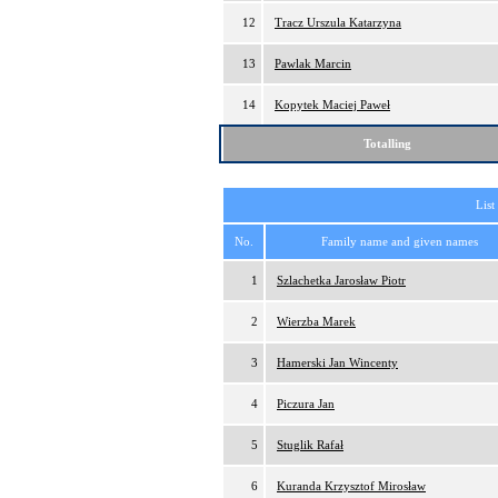
12
Tracz Urszula Katarzyna
13
Pawlak Marcin
14
Kopytek Maciej Paweł
Totalling
List
No.
Family name and given names
1
Szlachetka Jarosław Piotr
2
Wierzba Marek
3
Hamerski Jan Wincenty
4
Piczura Jan
5
Stuglik Rafał
6
Kuranda Krzysztof Mirosław