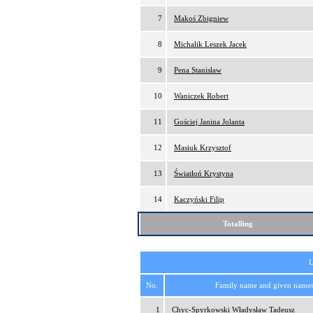
7
Makoś Zbigniew
8
Michalik Leszek Jacek
9
Pena Stanisław
10
Waniczek Robert
11
Gościej Janina Jolanta
12
Masiuk Krzysztof
13
Światłoń Krystyna
14
Kaczyński Filip
Totalling
L
No.
Family name and given name
1
Chyc-Spyrkowski Władysław Tadeusz