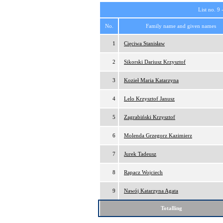
List no. 9 
No.
Family name and given names
1
Cięciwa Stanisław
2
Sikorski Dariusz Krzysztof
3
Kozieł Maria Katarzyna
4
Lelo Krzysztof Janusz
5
Zagrabiński Krzysztof
6
Molenda Grzegorz Kazimierz
7
Jurek Tadeusz
8
Rapacz Wojciech
9
Nawój Katarzyna Agata
Totalling