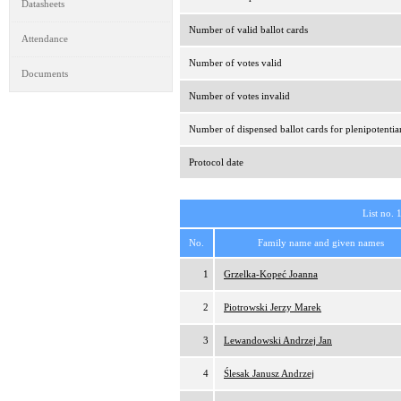
Datasheets
Number of valid ballot cards
Attendance
Number of votes valid
Documents
Number of votes invalid
Number of dispensed ballot cards for plenipotentia
Protocol date
List no. 
No.
Family name and given names
1
Grzelka-Kopeć Joanna
2
Piotrowski Jerzy Marek
3
Lewandowski Andrzej Jan
4
Ślesak Janusz Andrzej