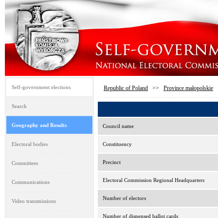
Self-government elections
Republic of Poland
>>
Province małopolskie
Search
Geography and Results
Council name
Electoral bodies
Constituency
Precinct
Committees
Electoral Commission Regional Headquarters
Communications
Number of electors
Video transmissions
Number of dispensed ballot cards