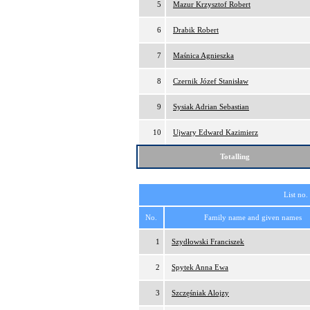
5
Mazur Krzysztof Robert
6
Drabik Robert
7
Maśnica Agnieszka
8
Czernik Józef Stanisław
9
Sysiak Adrian Sebastian
10
Ujwary Edward Kazimierz
Totalling
List no.
No.
Family name and given names
1
Szydłowski Franciszek
2
Spytek Anna Ewa
3
Szczęśniak Alojzy