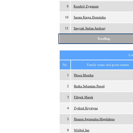
9
Kozdrój Zygmunt
10
Sarata Kinga Dominika
11
Smyrak Stefan Andrzej
Totalling
Lis
No.
Family name and given names
1
Plewa Monika
2
Rutka Sebastian Paweł
3
Filipek Marek
4
Zydroń Krystyna
5
Heszen Agnieszka Magdalena
6
Wróbel Jan