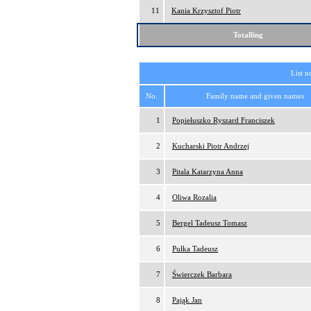
11
Kania Krzysztof Piotr
Totalling
List n
No.
Family name and given names
1
Popiełuszko Ryszard Franciszek
2
Kucharski Piotr Andrzej
3
Pitala Katarzyna Anna
4
Oliwa Rozalia
5
Bergel Tadeusz Tomasz
6
Pułka Tadeusz
7
Świerczek Barbara
8
Pająk Jan