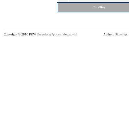
Totalling
Copyright © 2010 PKW |
helpdesk@poczta.kbw.gov.pl
Author:
Dituel Sp. 