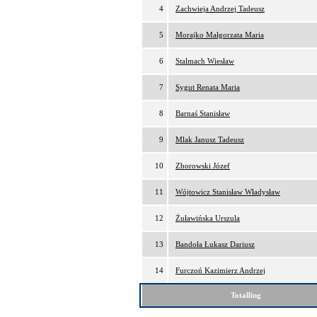
4
Zachwieja Andrzej Tadeusz
5
Morajko Małgorzata Maria
6
Stalmach Wiesław
7
Sygut Renata Maria
8
Barnaś Stanisław
9
Mlak Janusz Tadeusz
10
Zborowski Józef
11
Wójtowicz Stanisław Władysław
12
Żuławińska Urszula
13
Bandoła Łukasz Dariusz
14
Furczoń Kazimierz Andrzej
Totalling