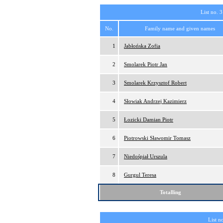
List no. 3
No.
Family name and given names
1
Jabłońska Zofia
2
Smolarek Piotr Jan
3
Smolarek Krzysztof Robert
4
Słowiak Andrzej Kazimierz
5
Łozicki Damian Piotr
6
Piotrowski Sławomir Tomasz
7
Niedośpiał Urszula
8
Gurgul Teresa
Totalling
List n