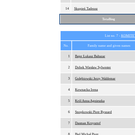
14
Skupień Tadeusz
Totalling
List no. 7 -
KOMITE
No.
Family name and given names
1
Bajer Łukasz Baltazar
2
Dobek Wiesław Sylwester
3
Gołębiowski Jerzy Waldemar
4
Kownacka Irena
5
Król Anna Agnieszka
6
Snopkowski Piotr Ryszard
7
Dasman Krzysztof
8
Biel Michał Piotr