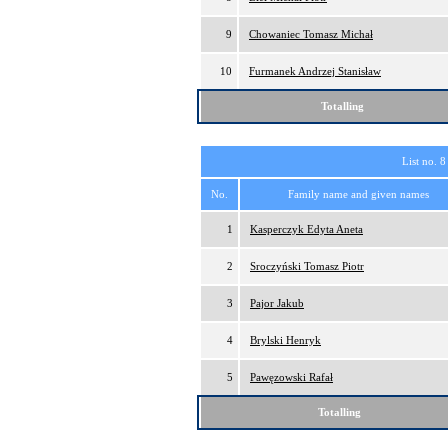
9
Chowaniec Tomasz Michał
10
Furmanek Andrzej Stanisław
Totalling
List no. 8
No.
Family name and given names
1
Kasperczyk Edyta Aneta
2
Sroczyński Tomasz Piotr
3
Pajor Jakub
4
Brylski Henryk
5
Pawęzowski Rafał
Totalling