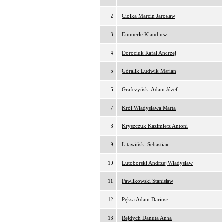
2
Ciołka Marcin Jarosław
3
Emmerle Klaudiusz
4
Dorociuk Rafał Andrzej
5
Góralik Ludwik Marian
6
Grafczyński Adam Józef
7
Król Władysława Marta
8
Kryszczuk Kazimierz Antoni
9
Litawiński Sebastian
10
Lutoborski Andrzej Władysław
11
Pawlikowski Stanisław
12
Pęksa Adam Dariusz
13
Rejdych Danuta Anna