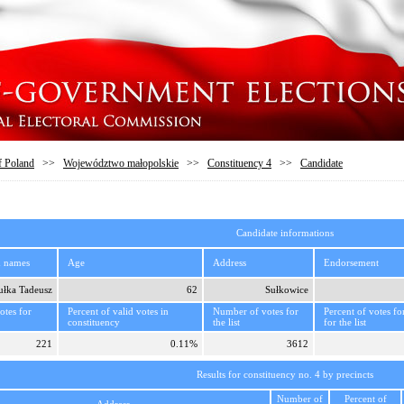
f Poland
>>
Województwo małopolskie
>>
Constituency 4
>>
Candidate
Candidate informations
d names
Age
Address
Endorsement
ułka Tadeusz
62
Sułkowice
tes for
Percent of valid votes in
Number of votes for
Percent of votes fo
constituency
the list
for the list
221
0.11%
3612
Results for constituency no. 4 by precincts
Number of
Percent of