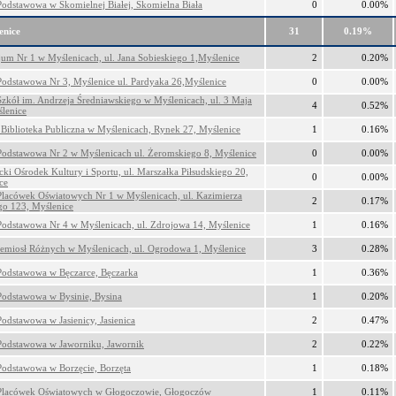
Podstawowa w Skomielnej Białej, Skomielna Biała
0
0.00%
enice
31
0.19%
um Nr 1 w Myślenicach, ul. Jana Sobieskiego 1,Myślenice
2
0.20%
Podstawowa Nr 3, Myślenice ul. Pardyaka 26,Myślenice
0
0.00%
Szkół im. Andrzeja Średniawskiego w Myślenicach, ul. 3 Maja
4
0.52%
lenice
 Biblioteka Publiczna w Myślenicach, Rynek 27, Myślenice
1
0.16%
Podstawowa Nr 2 w Myślenicach ul. Żeromskiego 8, Myślenice
0
0.00%
cki Ośrodek Kultury i Sportu, ul. Marszałka Piłsudskiego 20,
0
0.00%
ce
Placówek Oświatowych Nr 1 w Myślenicach, ul. Kazimierza
2
0.17%
go 123, Myślenice
Podstawowa Nr 4 w Myślenicach, ul. Zdrojowa 14, Myślenice
1
0.16%
emiosł Różnych w Myślenicach, ul. Ogrodowa 1, Myślenice
3
0.28%
Podstawowa w Bęczarce, Bęczarka
1
0.36%
Podstawowa w Bysinie, Bysina
1
0.20%
Podstawowa w Jasienicy, Jasienica
2
0.47%
Podstawowa w Jaworniku, Jawornik
2
0.22%
Podstawowa w Borzęcie, Borzęta
1
0.18%
Placówek Oświatowych w Głogoczowie, Głogoczów
1
0.11%