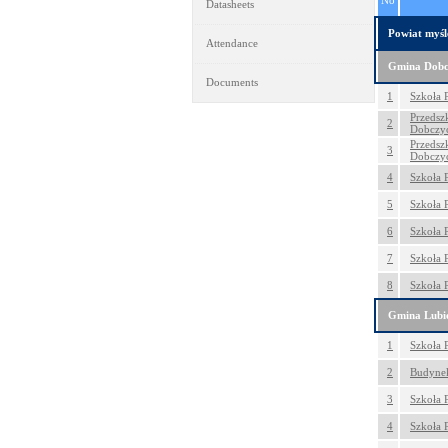
No
Datasheets
Powiat myśl
Attendance
Gmina Dobc
Documents
1
Szkoła 
Przedsz
2
Dobczy
Przedsz
3
Dobczy
4
Szkoła 
5
Szkoła 
6
Szkoła 
7
Szkoła 
8
Szkoła 
Gmina Lubi
1
Szkoła 
2
Budyne
3
Szkoła 
4
Szkoła 