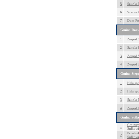
5
Szkoła 
6
Szkoła 
7
Dom Po
Gmina Raci
1
Zespół 
2
Szkoła 
3
Zespół 
4
Zespół 
Gmina Siep
1
Hala sp
2
Hala sp
3
Szkoła 
4
Zespół 
Gmina Sułk
Gminny 
1
Sułkowi
Przedsz
2
Sułkowi