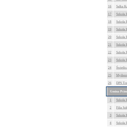
16
Salka K
17
Szkoła 
18
Szkoła 
19
Szkoła 
20
Szkoła 
21
Szkoła 
22
Szkoła 
23
Szkoła 
24
Świetli
25
Myślenic
26
DPS Trz
Gmina Pcim
1
Szkoła 
2
Filia S
3
Szkoła 
4
Szkoła 