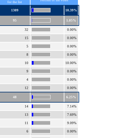
Percent of list votes
for the list
1309
10.39%
95
1.05%
32
0.00%
15
0.00%
5
0.00%
8
0.00%
10
10.00%
9
0.00%
4
0.00%
12
0.00%
48
6.25%
14
7.14%
13
7.69%
11
9.09%
6
0.00%