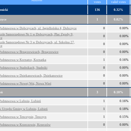
Address
votes
valid votes
enicki
136
0.32%
zyce
1
0.02%
Podstawowa w Dobczycach, ul. Jagiellońska 4, Dobczyce
0
0.00%
kole Samorządowe Nr 1 w Dobczycach, Plac Zgody 9,
0
0.00%
ce
kole Samorządowe Nr 3 w Dobczycach, ul. Szkolna 27,
0
0.00%
ce
Podstawowa w Brzączowicach, Brzączowice
0
0.00%
Podstawowa w Kornatce, Kornatka
1
0.16%
Podstawowa w Stadnikach, Stadniki
0
0.00%
Podstawowa w Dziekanowicach, Dziekanowice
0
0.00%
Podstawowa w Nowej Wsi, Nowa Wieś
0
0.00%
eń
3
0.10%
Podstawowa w Lubniu, Lubień
1
0.16%
k Urzędu Gminy w Lubniu, Lubień
1
0.18%
Podstawowa w Tenczynie, Tenczyn
1
0.15%
Podstawowa w Krzeczowie, Krzeczów
0
0.00%