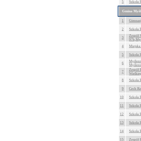
5
Szkoła 
Gmina Myśl
1
Gimnazj
2
Szkoła 
Zespół 
3
97b,Myś
4
Miejska
5
Szkoła 
Myśleni
6
Myśleni
Zespół 
7
Wielkie
8
Szkoła 
9
Cech Rz
10
Szkoła 
11
Szkoła 
12
Szkoła 
13
Szkoła 
14
Szkoła 
15
Zespół 