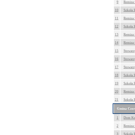
9
Remiza 
10
Szkoła 
11
Remiza 
12
Szkoła 
13
Remiza 
14
Remiza 
15
Stowarzy
16
Stowarzy
17
Stowarz
18
Szkoła 
19
Szkoła 
20
Remiza
21
Szkoła 
Gmina Czor
1
Dom Kul
2
Remiza 
3
Szkoła 