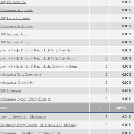
OSP, Podczerwone
0
0.00%
Podstawowa Nr 1, Ciche
0
0.00%
OSP, Ciche Środkowe
0
0.00%
Podstawowa Nr 3, Ciche
0
0.00%
OSP, Ratułów Dolny
0
0.00%
OSP, Ratułów Górny
0
0.00%
szenie Przyjaciół Szkół Katolickich Nr 1, Stare Bystre
0
0.00%
szenie Przyjaciół Szkół Katolickich Nr 2, Stare Bystre
0
0.00%
yszenie Przyjaciół Szkół Katolickich, Czerwienne Górne
0
0.00%
Podstawowa Nr 1, Czerwienne
0
0.00%
Podstawowa, Chochołów
0
0.00%
 OSP, Koniówka
0
0.00%
Podstawowa, Rynek, Czarny Dunajec
0
0.00%
sztyn
2
0.08%
tury, ul. Stażacka 1, Kluszkowce
2
0.34%
Ochotniczej Straży Pożarnej, ul. Pienińska 2a, Maniowy
0
0.00%
Podstawowa, ul. Szkolna 7, Sromowce Niżne
0
0.00%