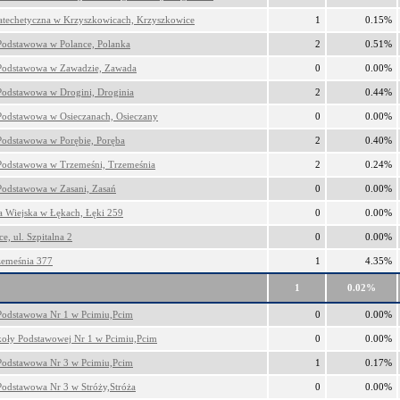
atechetyczna w Krzyszkowicach, Krzyszkowice
1
0.15%
Podstawowa w Polance, Polanka
2
0.51%
Podstawowa w Zawadzie, Zawada
0
0.00%
Podstawowa w Drogini, Droginia
2
0.44%
Podstawowa w Osieczanach, Osieczany
0
0.00%
Podstawowa w Porębie, Poręba
2
0.40%
Podstawowa w Trzemeśni, Trzemeśnia
2
0.24%
Podstawowa w Zasani, Zasań
0
0.00%
ca Wiejska w Łękach, Łęki 259
0
0.00%
e, ul. Szpitalna 2
0
0.00%
emeśnia 377
1
4.35%
1
0.02%
Podstawowa Nr 1 w Pcimiu,Pcim
0
0.00%
zkoły Podstawowej Nr 1 w Pcimiu,Pcim
0
0.00%
Podstawowa Nr 3 w Pcimiu,Pcim
1
0.17%
Podstawowa Nr 3 w Stróży,Stróża
0
0.00%