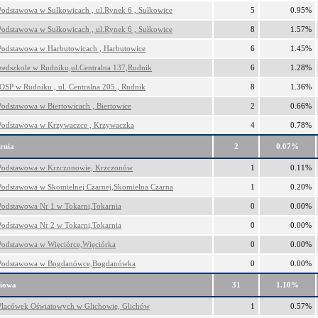
Podstawowa w Sułkowicach , ul.Rynek 6 , Sułkowice
5
0.95%
Podstawowa w Sułkowicach , ul.Rynek 6 , Sułkowice
8
1.57%
Podstawowa w Harbutowicach , Harbutowice
6
1.45%
rzedszkole w Rudniku,ul.Centralna 137,Rudnik
6
1.28%
OSP w Rudniku , ul. Centralna 205 , Rudnik
8
1.36%
Podstawowa w Biertowicach , Biertowice
2
0.66%
Podstawowa w Krzywaczce , Krzywaczka
4
0.78%
rnia
2
0.07%
Podstawowa w Krzczonowie, Krzczonów
1
0.11%
Podstawowa w Skomielnej Czarnej,Skomielna Czarna
1
0.20%
Podstawowa Nr 1 w Tokarni,Tokarnia
0
0.00%
Podstawowa Nr 2 w Tokarni,Tokarnia
0
0.00%
Podstawowa w Więciórce,Więciórka
0
0.00%
 Podstawowa w Bogdanówce,Bogdanówka
0
0.00%
iowa
31
1.10%
Placówek Oświatowych w Glichowie, Glichów
1
0.57%