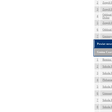
2
Zespół 
3
Zespół 
Oddział
4
Dolne
5
Zespół 
6
Oddział
7
Gminny 
Powiat nowo
Gmina Czar
1
Remiza 
2
Szkoła 
3
Szkoła 
4
Plebani
5
Szkoła 
6
Gimnazj
7
Szkoła 
8
Szkoła 