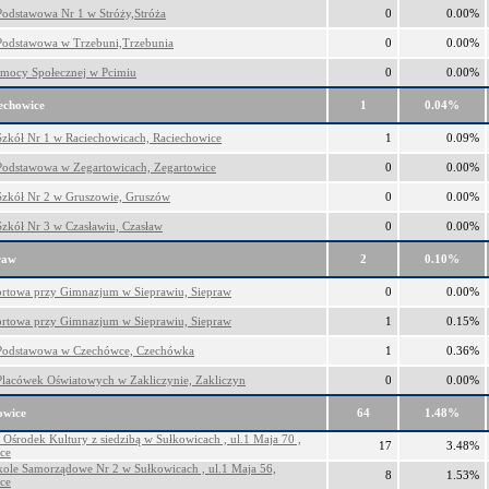
Podstawowa Nr 1 w Stróży,Stróża
0
0.00%
Podstawowa w Trzebuni,Trzebunia
0
0.00%
mocy Społecznej w Pcimiu
0
0.00%
echowice
1
0.04%
Szkół Nr 1 w Raciechowicach, Raciechowice
1
0.09%
Podstawowa w Zegartowicach, Zegartowice
0
0.00%
Szkół Nr 2 w Gruszowie, Gruszów
0
0.00%
Szkół Nr 3 w Czasławiu, Czasław
0
0.00%
raw
2
0.10%
ortowa przy Gimnazjum w Sieprawiu, Siepraw
0
0.00%
ortowa przy Gimnazjum w Sieprawiu, Siepraw
1
0.15%
Podstawowa w Czechówce, Czechówka
1
0.36%
Placówek Oświatowych w Zakliczynie, Zakliczyn
0
0.00%
owice
64
1.48%
Ośrodek Kultury z siedzibą w Sułkowicach , ul.1 Maja 70 ,
17
3.48%
ce
kole Samorządowe Nr 2 w Sułkowicach , ul.1 Maja 56,
8
1.53%
ce