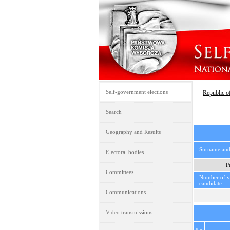
Self-government elections
Republic o
Search
Geography and Results
Surname an
Electoral bodies
P
Committees
Number of vo
candidate
Communications
Video transmissions