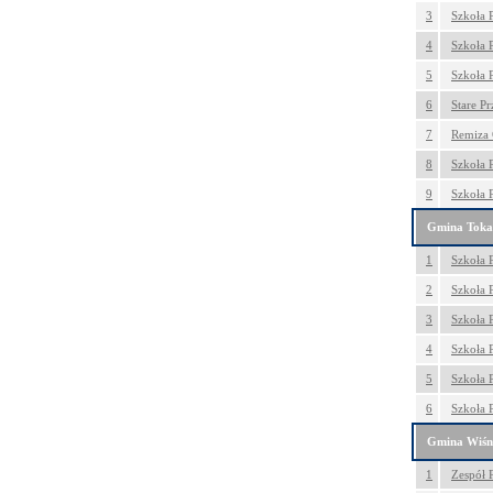
3
Szkoła 
4
Szkoła 
5
Szkoła 
6
Stare P
7
Remiza 
8
Szkoła 
9
Szkoła 
Gmina Toka
1
Szkoła 
2
Szkoła 
3
Szkoła 
4
Szkoła 
5
Szkoła 
6
Szkoła
Gmina Wiśn
1
Zespół 