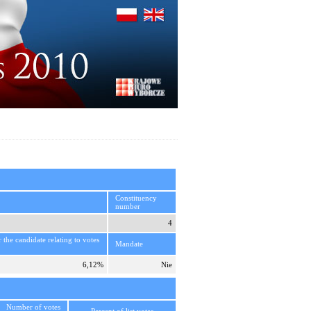
Constituency
number
4
r the candidate relating to votes
Mandate
6,12%
Nie
Number of votes