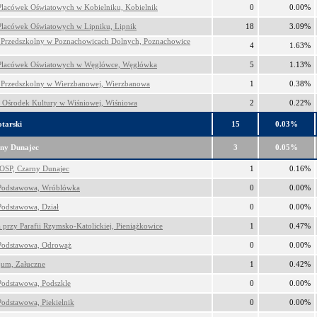
Placówek Oświatowych w Kobielniku, Kobielnik
0
0.00%
Placówek Oświatowych w Lipniku, Lipnik
18
3.09%
 Przedszkolny w Poznachowicach Dolnych, Poznachowice
4
1.63%
Placówek Oświatowych w Węglówce, Węglówka
5
1.13%
 Przedszkolny w Wierzbanowej, Wierzbanowa
1
0.38%
Ośrodek Kultury w Wiśniowej, Wiśniowa
2
0.22%
tarski
15
0.03%
ny Dunajec
3
0.05%
OSP, Czarny Dunajec
1
0.16%
Podstawowa, Wróblówka
0
0.00%
Podstawowa, Dział
0
0.00%
a przy Parafii Rzymsko-Katolickiej, Pieniążkowice
1
0.47%
Podstawowa, Odrowąż
0
0.00%
um, Załuczne
1
0.42%
Podstawowa, Podszkle
0
0.00%
Podstawowa, Piekielnik
0
0.00%