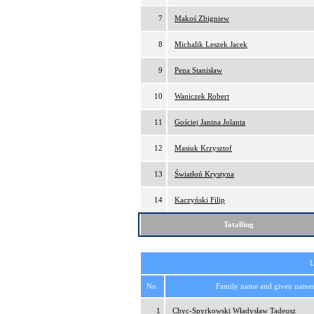
7
Makoś Zbigniew
8
Michalik Leszek Jacek
9
Pena Stanisław
10
Waniczek Robert
11
Gościej Janina Jolanta
12
Masiuk Krzysztof
13
Światłoń Krystyna
14
Kaczyński Filip
Totalling
L
No.
Family name and given name
1
Chyc-Spyrkowski Władysław Tadeusz