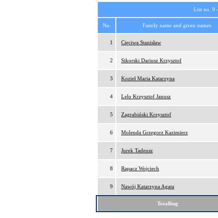
List no. 9 
No.
Family name and given names
1
Cięciwa Stanisław
2
Sikorski Dariusz Krzysztof
3
Kozieł Maria Katarzyna
4
Lelo Krzysztof Janusz
5
Zagrabiński Krzysztof
6
Molenda Grzegorz Kazimierz
7
Jurek Tadeusz
8
Rapacz Wojciech
9
Nawój Katarzyna Agata
Totalling