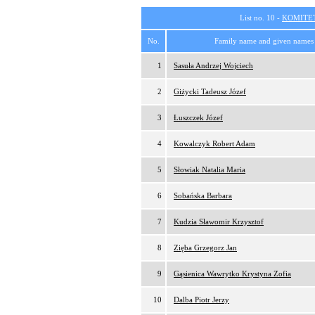
List no. 10 -
KOMITE
No.
Family name and given names
1
Sasuła Andrzej Wojciech
2
Giżycki Tadeusz Józef
3
Łuszczek Józef
4
Kowalczyk Robert Adam
5
Słowiak Natalia Maria
6
Sobańska Barbara
7
Kudzia Sławomir Krzysztof
8
Zięba Grzegorz Jan
9
Gąsienica Wawrytko Krystyna Zofia
10
Dalba Piotr Jerzy