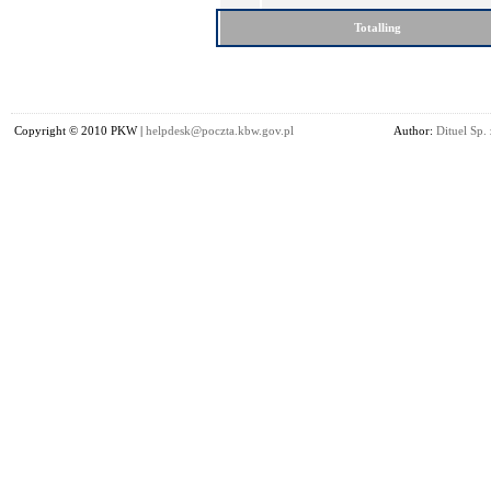
Totalling
Copyright © 2010 PKW |
helpdesk@poczta.kbw.gov.pl
Author:
Dituel Sp. 