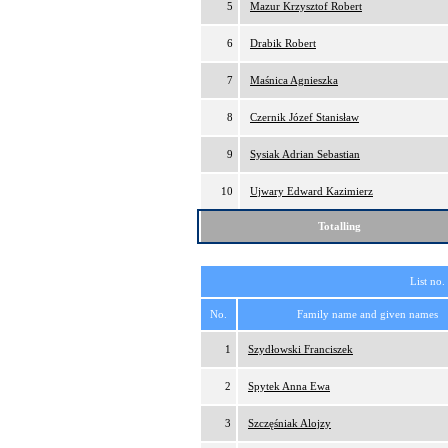
5
Mazur Krzysztof Robert
6
Drabik Robert
7
Maśnica Agnieszka
8
Czernik Józef Stanisław
9
Sysiak Adrian Sebastian
10
Ujwary Edward Kazimierz
Totalling
List no.
No.
Family name and given names
1
Szydłowski Franciszek
2
Spytek Anna Ewa
3
Szczęśniak Alojzy