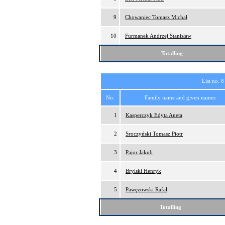
9
Chowaniec Tomasz Michał
10
Furmanek Andrzej Stanisław
Totalling
List no. 8
No.
Family name and given names
1
Kasperczyk Edyta Aneta
2
Sroczyński Tomasz Piotr
3
Pajor Jakub
4
Brylski Henryk
5
Pawęzowski Rafał
Totalling