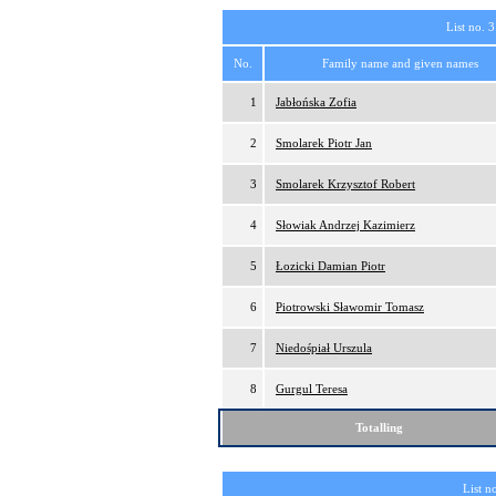
List no. 3
No.
Family name and given names
1
Jabłońska Zofia
2
Smolarek Piotr Jan
3
Smolarek Krzysztof Robert
4
Słowiak Andrzej Kazimierz
5
Łozicki Damian Piotr
6
Piotrowski Sławomir Tomasz
7
Niedośpiał Urszula
8
Gurgul Teresa
Totalling
List n