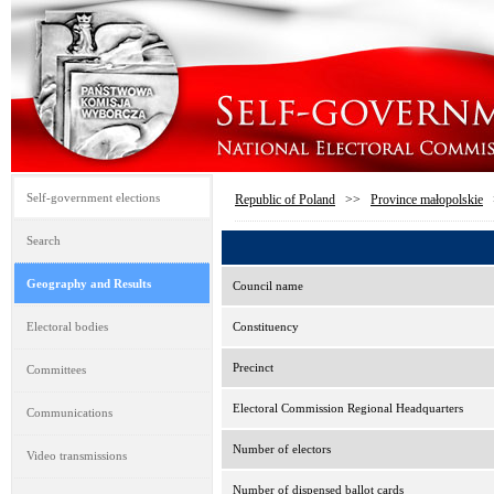
Self-government elections
Republic of Poland
>>
Province małopolskie
Search
Geography and Results
Council name
Electoral bodies
Constituency
Precinct
Committees
Electoral Commission Regional Headquarters
Communications
Number of electors
Video transmissions
Number of dispensed ballot cards