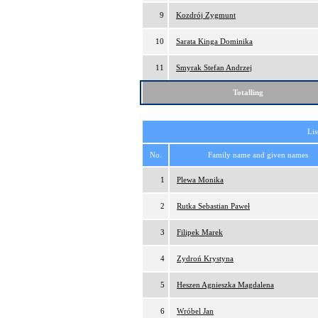
9
Kozdrój Zygmunt
10
Sarata Kinga Dominika
11
Smyrak Stefan Andrzej
Totalling
Lis
No.
Family name and given names
1
Plewa Monika
2
Rutka Sebastian Paweł
3
Filipek Marek
4
Zydroń Krystyna
5
Heszen Agnieszka Magdalena
6
Wróbel Jan