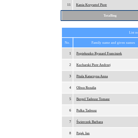
11
Kania Krzysztof Piotr
Totalling
List n
No.
Family name and given names
1
Popiełuszko Ryszard Franciszek
2
Kucharski Piotr Andrzej
3
Pitala Katarzyna Anna
4
Oliwa Rozalia
5
Bergel Tadeusz Tomasz
6
Pułka Tadeusz
7
Świerczek Barbara
8
Pająk Jan