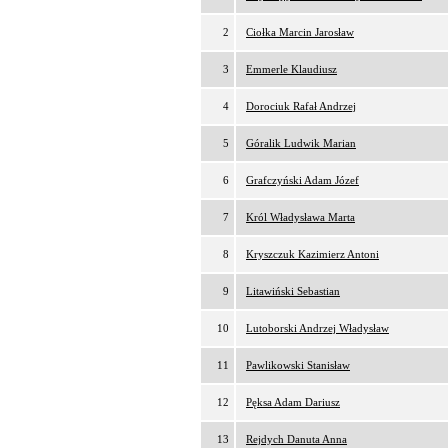
2
Ciołka Marcin Jarosław
3
Emmerle Klaudiusz
4
Dorociuk Rafał Andrzej
5
Góralik Ludwik Marian
6
Grafczyński Adam Józef
7
Król Władysława Marta
8
Kryszczuk Kazimierz Antoni
9
Litawiński Sebastian
10
Lutoborski Andrzej Władysław
11
Pawlikowski Stanisław
12
Pęksa Adam Dariusz
13
Rejdych Danuta Anna