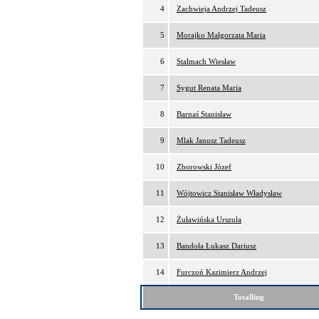
4
Zachwieja Andrzej Tadeusz
5
Morajko Małgorzata Maria
6
Stalmach Wiesław
7
Sygut Renata Maria
8
Barnaś Stanisław
9
Mlak Janusz Tadeusz
10
Zborowski Józef
11
Wójtowicz Stanisław Władysław
12
Żuławińska Urszula
13
Bandoła Łukasz Dariusz
14
Furczoń Kazimierz Andrzej
Totalling