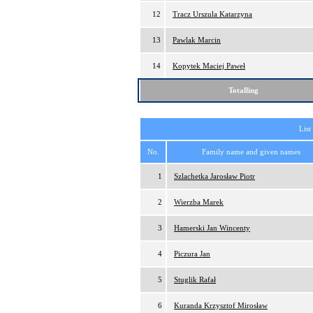
12
Tracz Urszula Katarzyna
13
Pawlak Marcin
14
Kopytek Maciej Paweł
Totalling
List
No.
Family name and given names
1
Szlachetka Jarosław Piotr
2
Wierzba Marek
3
Hamerski Jan Wincenty
4
Piczura Jan
5
Stuglik Rafał
6
Kuranda Krzysztof Mirosław