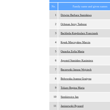
No.
Family name and given names
1
Dziwisz Barbara Stanisława
2
Ochman Jerzy Tadeusz
3
Bachleda-Księdzularz Franciszek
4
Kęsek Mieczysław Marcin
5
Oszacka Zofia Maria
6
Apostoł Stanisław Kazimierz
7
Baczewski Janusz Wojciech
8
Bobowska Joanna Grażyna
9
Tokarz Regina Maria
10
Sienkiewicz Jan
11
Janiszewski Ryszard