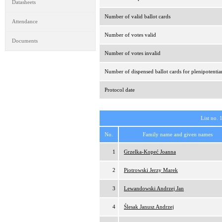
Datasheets
Number of valid ballot cards
Attendance
Number of votes valid
Documents
Number of votes invalid
Number of dispensed ballot cards for plenipotentia
Protocol date
List no. 
No.
Family name and given names
1
Grzelka-Kopeć Joanna
2
Piotrowski Jerzy Marek
3
Lewandowski Andrzej Jan
4
Ślesak Janusz Andrzej