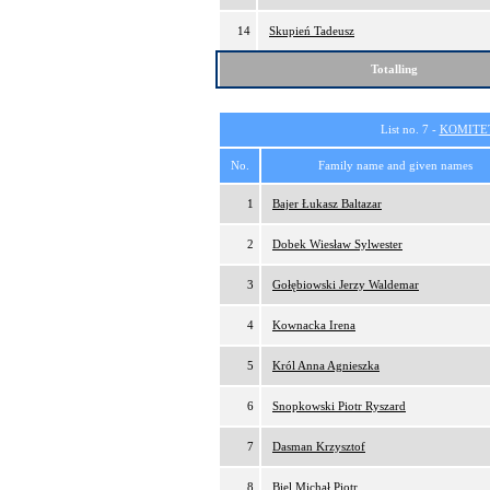
14
Skupień Tadeusz
Totalling
List no. 7 -
KOMITE
No.
Family name and given names
1
Bajer Łukasz Baltazar
2
Dobek Wiesław Sylwester
3
Gołębiowski Jerzy Waldemar
4
Kownacka Irena
5
Król Anna Agnieszka
6
Snopkowski Piotr Ryszard
7
Dasman Krzysztof
8
Biel Michał Piotr