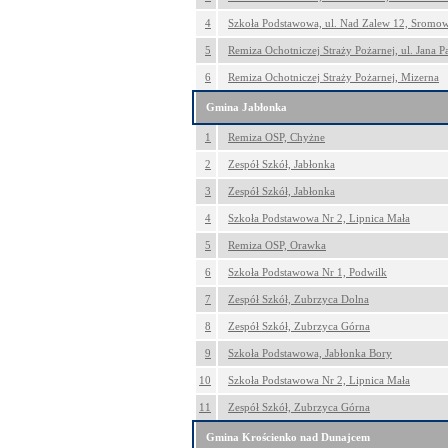
4
Szkoła Podstawowa, ul. Nad Zalew 12, Sromo
5
Remiza Ochotniczej Straży Pożarnej, ul. Jana P
6
Remiza Ochotniczej Straży Pożarnej, Mizerna
Gmina Jabłonka
1
Remiza OSP, Chyżne
2
Zespół Szkół, Jabłonka
3
Zespół Szkół, Jabłonka
4
Szkoła Podstawowa Nr 2, Lipnica Mała
5
Remiza OSP, Orawka
6
Szkoła Podstawowa Nr 1, Podwilk
7
Zespół Szkół, Zubrzyca Dolna
8
Zespół Szkół, Zubrzyca Górna
9
Szkoła Podstawowa, Jabłonka Bory
10
Szkoła Podstawowa Nr 2, Lipnica Mała
11
Zespół Szkół, Zubrzyca Górna
Gmina Krościenko nad Dunajcem