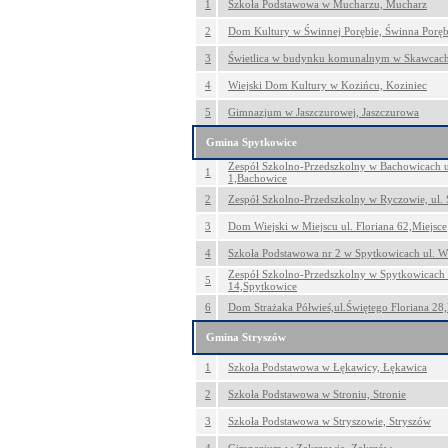
1
Szkoła Podstawowa w Mucharzu, Mucharz
2
Dom Kultury w Świnnej Porębie, Świnna Porę
3
Świetlica w budynku komunalnym w Skawcac
4
Wiejski Dom Kultury w Kozińcu, Koziniec
5
Gimnazjum w Jaszczurowej, Jaszczurowa
Gmina Spytkowice
Zespół Szkolno-Przedszkolny w Bachowicach u
1
1,Bachowice
2
Zespół Szkolno-Przedszkolny w Ryczowie, ul.
3
Dom Wiejski w Miejscu ul. Floriana 62,Miejsce
4
Szkoła Podstawowa nr 2 w Spytkowicach ul. W
Zespół Szkolno-Przedszkolny w Spytkowicach 
5
14,Spytkowice
6
Dom Strażaka Półwieś,ul.Świętego Floriana 28,
Gmina Stryszów
1
Szkoła Podstawowa w Łękawicy, Łękawica
2
Szkoła Podstawowa w Stroniu, Stronie
3
Szkoła Podstawowa w Stryszowie, Stryszów