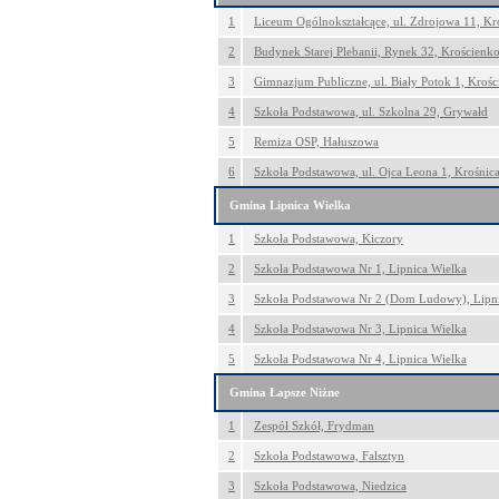
1
Liceum Ogólnokształcące, ul. Zdrojowa 11, K
2
Budynek Starej Plebanii, Rynek 32, Krościen
3
Gimnazjum Publiczne, ul. Biały Potok 1, Kroś
4
Szkoła Podstawowa, ul. Szkolna 29, Grywałd
5
Remiza OSP, Hałuszowa
6
Szkoła Podstawowa, ul. Ojca Leona 1, Krośnic
Gmina Lipnica Wielka
1
Szkoła Podstawowa, Kiczory
2
Szkoła Podstawowa Nr 1, Lipnica Wielka
3
Szkoła Podstawowa Nr 2 (Dom Ludowy), Lipni
4
Szkoła Podstawowa Nr 3, Lipnica Wielka
5
Szkoła Podstawowa Nr 4, Lipnica Wielka
Gmina Łapsze Niżne
1
Zespół Szkół, Frydman
2
Szkoła Podstawowa, Falsztyn
3
Szkoła Podstawowa, Niedzica