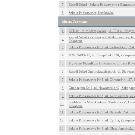
7
Zespół Szkół - Szkoła Podstawowa i Gimnazju
8
Szkoła Podstawowa, Stasikówka
Miasto Zakopane
1
ZCE im. H. Modrzejewskiej, d. TTA ul. Kaspru
Zespół Szkół Zawodowych Wielobranżowych, u
2
Zakopane
3
Szkoła Podstawowa Nr 2, ul. Skibówki 2d, Za
4
D.W. "APENA", ul. Krzeptówki 328, Zakopane
5
Prywatne Technikum Hotelarskie, ul. Jana Pawł
6
Zespół Szkół Ogólnokształcących, ul. Słonecz
7
Szkoła Podstawowa Nr 5, ul. Chramcówki 27,
8
Gimnazjum Nr 1, ul. Nowotarska 42, Zakopan
9
Szkoła Podstawowa Nr 3, ul. Karłowicza 6, Za
Spółdzielnia Mieszkaniowa "Pardałówka", Osie
10
Zakopane
11
Szkoła Podstawowa Nr 9, ul. Harenda, Zakopa
12
Szkoła Podstawowa Nr 7, ul. Cyrhla, Zakopane
13
Szkoła Podstawowa Nr 4, ul. Olcza Janosówka