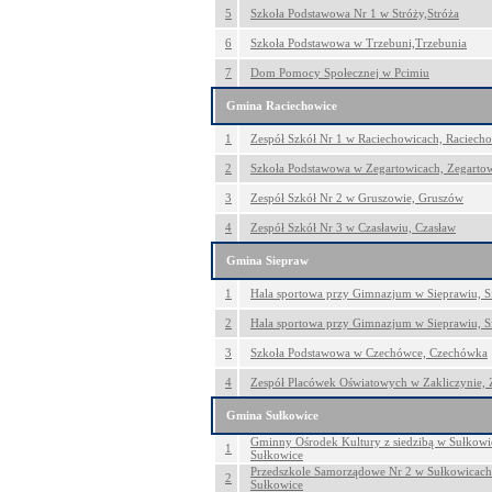
5
Szkoła Podstawowa Nr 1 w Stróży,Stróża
6
Szkoła Podstawowa w Trzebuni,Trzebunia
7
Dom Pomocy Społecznej w Pcimiu
Gmina Raciechowice
1
Zespół Szkół Nr 1 w Raciechowicach, Raciech
2
Szkoła Podstawowa w Zegartowicach, Zegarto
3
Zespół Szkół Nr 2 w Gruszowie, Gruszów
4
Zespół Szkół Nr 3 w Czasławiu, Czasław
Gmina Siepraw
1
Hala sportowa przy Gimnazjum w Sieprawiu, S
2
Hala sportowa przy Gimnazjum w Sieprawiu, S
3
Szkoła Podstawowa w Czechówce, Czechówka
4
Zespół Placówek Oświatowych w Zakliczynie, 
Gmina Sułkowice
Gminny Ośrodek Kultury z siedzibą w Sułkowic
1
Sułkowice
Przedszkole Samorządowe Nr 2 w Sułkowicach 
2
Sułkowice