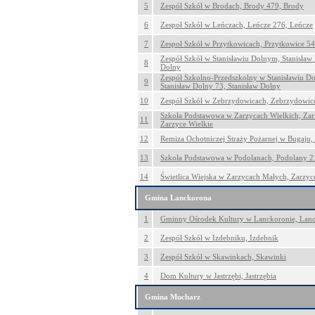
5
Zespół Szkół w Brodach, Brody 479, Brody
6
Zespoł Szkół w Leńczach, Leńcze 276, Leńcze
7
Zespoł Szkół w Przytkowicach, Przytkowice 54
Zespół Szkół w Stanisławiu Dolnym, Stanisław
8
Dolny
Zespół Szkolno-Przedszkolny w Stanisławiu D
9
Stanisław Dolny 73, Stanisław Dolny
10
Zespół Szkół w Zebrzydowicach, Zebrzydowic
Szkoła Podstawowa w Zarzycach Wielkich, Zar
11
Zarzyce Wielkie
12
Remiza Ochotniczej Straży Pożarnej w Bugaju,
13
Szkoła Podstawowa w Podolanach, Podolany 2
14
Świetlica Wiejska w Zarzycach Małych, Zarzyc
Gmina Lanckorona
1
Gminny Ośrodek Kultury w Lanckoronie, Lan
2
Zespół Szkół w Izdebniku, Izdebnik
3
Zespół Szkół w Skawinkach, Skawinki
4
Dom Kultury w Jastrzębi, Jastrzębia
Gmina Mucharz