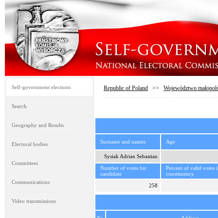
Self-government elections
Republic of Poland
>>
Województwo małopols
Search
Geography and Results
Surname and names
Age
Electoral bodies
Sysiak Adrian Sebastian
Committees
Number of votes for
Percent of valid votes 
candidate
constituency
Communications
258
Video transmissions