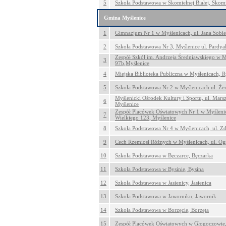
5
Szkoła Podstawowa w Skomielnej Białej, Skomi
Gmina Myślenice
1
Gimnazjum Nr 1 w Myślenicach, ul. Jana Sobie
2
Szkoła Podstawowa Nr 3, Myślenice ul. Pardya
Zespół Szkół im. Andrzeja Średniawskiego w M
3
97b,Myślenice
4
Miejska Biblioteka Publiczna w Myślenicach, 
5
Szkoła Podstawowa Nr 2 w Myślenicach ul. Że
Myślenicki Ośrodek Kultury i Sportu, ul. Marsz
6
Myślenice
Zespół Placówek Oświatowych Nr 1 w Myślenic
7
Wielkiego 123, Myślenice
8
Szkoła Podstawowa Nr 4 w Myślenicach, ul. Z
9
Cech Rzemiosł Różnych w Myślenicach, ul. Og
10
Szkoła Podstawowa w Bęczarce, Bęczarka
11
Szkoła Podstawowa w Bysinie, Bysina
12
Szkoła Podstawowa w Jasienicy, Jasienica
13
Szkoła Podstawowa w Jaworniku, Jawornik
14
Szkoła Podstawowa w Borzęcie, Borzęta
15
Zespół Placówek Oświatowych w Głogoczowie