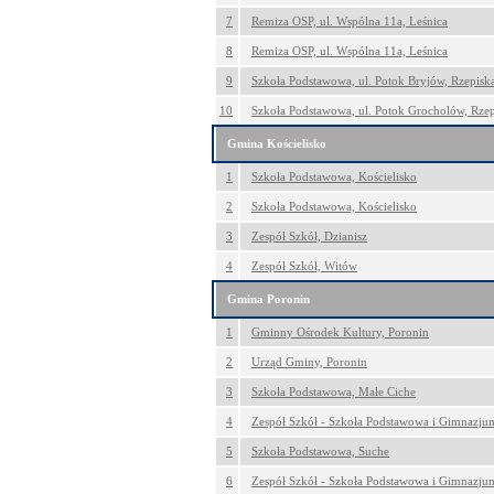
7
Remiza OSP, ul. Wspólna 11a, Leśnica
8
Remiza OSP, ul. Wspólna 11a, Leśnica
9
Szkoła Podstawowa, ul. Potok Bryjów, Rzepisk
10
Szkoła Podstawowa, ul. Potok Grocholów, Rzep
Gmina Kościelisko
1
Szkoła Podstawowa, Kościelisko
2
Szkoła Podstawowa, Kościelisko
3
Zespół Szkół, Dzianisz
4
Zespół Szkół, Witów
Gmina Poronin
1
Gminny Ośrodek Kultury, Poronin
2
Urząd Gminy, Poronin
3
Szkoła Podstawowa, Małe Ciche
4
Zespół Szkół - Szkoła Podstawowa i Gimnazju
5
Szkoła Podstawowa, Suche
6
Zespół Szkół - Szkoła Podstawowa i Gimnazju