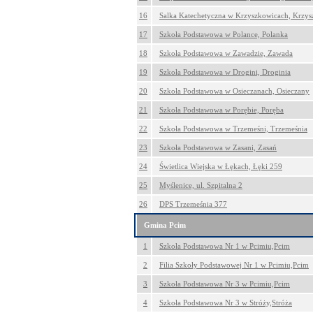
16
Salka Katechetyczna w Krzyszkowicach, Krzy
17
Szkoła Podstawowa w Polance, Polanka
18
Szkoła Podstawowa w Zawadzie, Zawada
19
Szkoła Podstawowa w Drogini, Droginia
20
Szkoła Podstawowa w Osieczanach, Osieczany
21
Szkoła Podstawowa w Porębie, Poręba
22
Szkoła Podstawowa w Trzemeśni, Trzemeśnia
23
Szkoła Podstawowa w Zasani, Zasań
24
Świetlica Wiejska w Łękach, Łęki 259
25
Myślenice, ul. Szpitalna 2
26
DPS Trzemeśnia 377
Gmina Pcim
1
Szkoła Podstawowa Nr 1 w Pcimiu,Pcim
2
Filia Szkoły Podstawowej Nr 1 w Pcimiu,Pcim
3
Szkoła Podstawowa Nr 3 w Pcimiu,Pcim
4
Szkoła Podstawowa Nr 3 w Stróży,Stróża