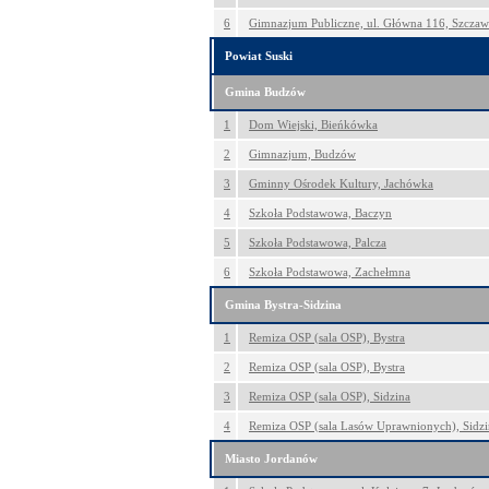
6
Gimnazjum Publiczne, ul. Główna 116, Szczaw
Powiat Suski
Gmina Budzów
1
Dom Wiejski, Bieńkówka
2
Gimnazjum, Budzów
3
Gminny Ośrodek Kultury, Jachówka
4
Szkoła Podstawowa, Baczyn
5
Szkoła Podstawowa, Palcza
6
Szkoła Podstawowa, Zachełmna
Gmina Bystra-Sidzina
1
Remiza OSP (sala OSP), Bystra
2
Remiza OSP (sala OSP), Bystra
3
Remiza OSP (sala OSP), Sidzina
4
Remiza OSP (sala Lasów Uprawnionych), Sidzi
Miasto Jordanów