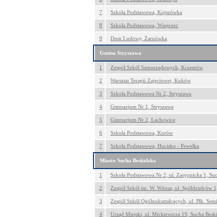
7
Szkoła Podstawowa, Kojszówka
8
Szkoła Podstawowa, Wieprzec
9
Dom Ludowy, Żarnówka
Gmina Stryszawa
1
Zespół Szkół Samorządowych, Krzeszów
2
Warsztat Terapii Zajęciowej, Kuków
3
Szkoła Podstawowa Nr 2, Stryszawa
4
Gimnazjum Nr 1, Stryszawa
5
Gimnazjum Nr 2, Lachowice
6
Szkoła Podstawowa, Kurów
7
Szkoła Podstawowa, Hucisko - Pewelka
Miasto Sucha Beskidzka
1
Szkoła Podstawowa Nr 2, ul. Zasypnicka 1, Su
2
Zespół Szkół im. W. Witosa, ul. Spółdzielców 
3
Zespół Szkół Ogólnokształcących, ul. Płk. Sem
4
Urząd Miejski, ul. Mickiewicza 19, Sucha Besk