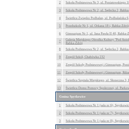
2
Szkoła Podstawowa Nr 3, ul. Poniatowskiego 1
3
Szkoła Podstawowa Nr 2, ul. Sądecka 2, Rabka
4
Świetlica Związku Podhalan, ul. Podhalańska 6
5
Przedszkole Nr 1, ul. Orkana 18 i, Rabka-Zdrój
6
Gimnazjum Nr 1, ul. Jana Pawła II 40, Rabka-
Galeria Miejskiego Ośrodka Kultury "Pod Anioł
7
Rabka-Zdrój
8
Szkoła Podstawowa Nr 2, ul. Sądecka 2, Rabka
9
Zespół Szkół, Chabówka 232
10
Zespół Szkoły Podstawowej i Gimnazjum, Poni
11
Zespół Szkoły Podstawowej i Gimnazjum, Rdz
12
Świetlica Szpitala Miejskiego, ul. Słoneczna 3,
13
Świetlica Domu Pomocy Społecznej, ul. Parko
Gmina Spytkowice
1
Szkoła Podstawowa Nr 1 (sala nr 6), Spytkowi
2
Szkoła Podstawowa Nr 1 (sala nr 7), Spytkowi
3
Szkoła Podstawowa Nr 1 (sala nr 8), Spytkowi