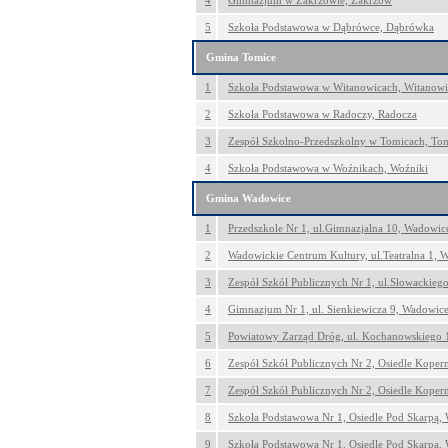
4
Gimnazjum w Zakrzowie, Zakrzów
5
Szkoła Podstawowa w Dąbrówce, Dąbrówka
Gmina Tomice
1
Szkoła Podstawowa w Witanowicach, Witanowi
2
Szkoła Podstawowa w Radoczy, Radocza
3
Zespół Szkolno-Przedszkolny w Tomicach, To
4
Szkoła Podstawowa w Woźnikach, Woźniki
Gmina Wadowice
1
Przedszkole Nr 1, ul.Gimnazjalna 10, Wadowic
2
Wadowickie Centrum Kultury, ul.Teatralna 1, 
3
Zespół Szkół Publicznych Nr 1, ul.Słowackieg
4
Gimnazjum Nr 1, ul. Sienkiewicza 9, Wadowic
5
Powiatowy Zarząd Dróg, ul. Kochanowskiego 
6
Zespół Szkół Publicznych Nr 2, Osiedle Koper
7
Zespół Szkół Publicznych Nr 2, Osiedle Koper
8
Szkoła Podstawowa Nr 1, Osiedle Pod Skarpą,
9
Szkoła Podstawowa Nr 1, Osiedle Pod Skarpą,