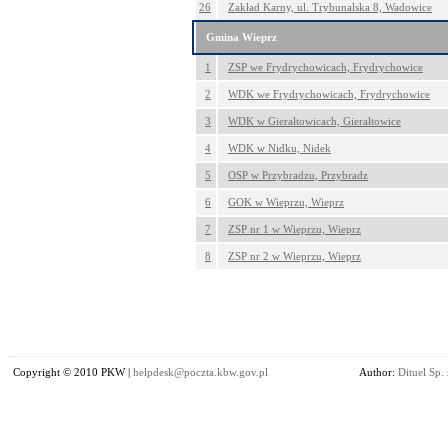
26
Zakład Karny, ul. Trybunalska 8, Wadowice
Gmina Wieprz
1
ZSP we Frydrychowicach, Frydrychowice
2
WDK we Frydrychowicach, Frydrychowice
3
WDK w Gierałtowicach, Gierałtowice
4
WDK w Nidku, Nidek
5
OSP w Przybradzu, Przybradz
6
GOK w Wieprzu, Wieprz
7
ZSP nr 1 w Wieprzu, Wieprz
8
ZSP nr 2 w Wieprzu, Wieprz
Copyright © 2010 PKW |
helpdesk@poczta.kbw.gov.pl
Author:
Dituel Sp. 