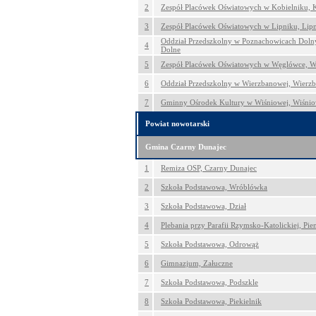
2
Zespół Placówek Oświatowych w Kobielniku, 
3
Zespół Placówek Oświatowych w Lipniku, Lip
Oddział Przedszkolny w Poznachowicach Doln
4
Dolne
5
Zespół Placówek Oświatowych w Węglówce, 
6
Oddział Przedszkolny w Wierzbanowej, Wierz
7
Gminny Ośrodek Kultury w Wiśniowej, Wiśni
Powiat nowotarski
Gmina Czarny Dunajec
1
Remiza OSP, Czarny Dunajec
2
Szkoła Podstawowa, Wróblówka
3
Szkoła Podstawowa, Dział
4
Plebania przy Parafii Rzymsko-Katolickiej, Pi
5
Szkoła Podstawowa, Odrowąż
6
Gimnazjum, Załuczne
7
Szkoła Podstawowa, Podszkle
8
Szkoła Podstawowa, Piekielnik