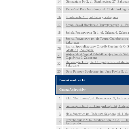
14
Gimnazjum Nr 2, ul. Sienkiewicza 27, Zakopa
15
Tatrzański Park Narodowy, ul. Chałubińskiego
16
Przedszkole Nr 9, ul. Sabały, Zakopane
17
Zespół Szkół Hotelarsko-Turystycznych, ul. P
18
Szkoła Podstawowa Nr 1, ul. Orkana 6, Zakop
Szpital Powiatowy im. dr Tytusa Chałubińskieg
19
Zakopane
Szpital Specjalistyczny Chorób Płuc im. dr O. 
20
Gładkie 1, Zakopane
Wojewódzki Szpital Rehabilitacyjny im. dr Stefa
21
Ciągłówka 9, Zakopane
Uniwersytecki Szpital Ortopedyczno-Rehabilitac
22
Zakopane
23
Dom Pomocy Społecznej im. Jana Pawła II, ul.
Powiat wadowicki
Gmina Andrychów
1
Klub "Pod Basztą", ul. Krakowska 69, Andryc
2
Gimnazjum Nr 1, ul. Daszyńskiego 14, Andry
3
Hala Sportowa im. Tadeusza Szlagora, ul. 1 M
Przychodnia NZOZ "Medican" Sp. z o.o., ul. K
4
Andrychów