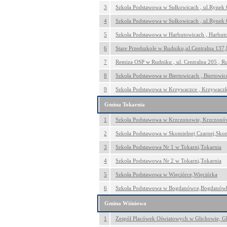
3
Szkoła Podstawowa w Sułkowicach , ul.Rynek 
4
Szkoła Podstawowa w Sułkowicach , ul.Rynek 
5
Szkoła Podstawowa w Harbutowicach , Harbut
6
Stare Przedszkole w Rudniku,ul.Centralna 137
7
Remiza OSP w Rudniku , ul. Centralna 205 , R
8
Szkoła Podstawowa w Biertowicach , Biertowic
9
Szkoła Podstawowa w Krzywaczce , Krzywacz
Gmina Tokarnia
1
Szkoła Podstawowa w Krzczonowie, Krzczonó
2
Szkoła Podstawowa w Skomielnej Czarnej,Sko
3
Szkoła Podstawowa Nr 1 w Tokarni,Tokarnia
4
Szkoła Podstawowa Nr 2 w Tokarni,Tokarnia
5
Szkoła Podstawowa w Więciórce,Więciórka
6
Szkoła Podstawowa w Bogdanówce,Bogdanów
Gmina Wiśniowa
1
Zespół Placówek Oświatowych w Glichowie, G