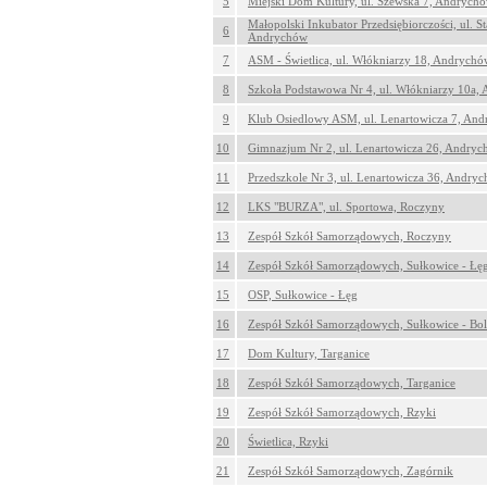
5
Miejski Dom Kultury, ul. Szewska 7, Andrych
Małopolski Inkubator Przedsiębiorczości, ul. S
6
Andrychów
7
ASM - Świetlica, ul. Włókniarzy 18, Andrychó
8
Szkoła Podstawowa Nr 4, ul. Włókniarzy 10a,
9
Klub Osiedlowy ASM, ul. Lenartowicza 7, An
10
Gimnazjum Nr 2, ul. Lenartowicza 26, Andry
11
Przedszkole Nr 3, ul. Lenartowicza 36, Andry
12
LKS "BURZA", ul. Sportowa, Roczyny
13
Zespół Szkół Samorządowych, Roczyny
14
Zespół Szkół Samorządowych, Sułkowice - Łę
15
OSP, Sułkowice - Łęg
16
Zespół Szkół Samorządowych, Sułkowice - Bol
17
Dom Kultury, Targanice
18
Zespół Szkół Samorządowych, Targanice
19
Zespół Szkół Samorządowych, Rzyki
20
Świetlica, Rzyki
21
Zespół Szkół Samorządowych, Zagórnik