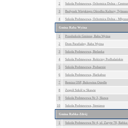
2
Szkoła Podstawowa, Ochotnica Dolna - Centru
3
Budynek Wiejskiego Ośrodka Kultury, Tylma
4
Szkoła Podstawowa, Ochotnica Dolna - Młynn
Gmina Raba Wyżna
1
Przedszkole Gminne, Raba Wyżna
2
Dom Parafialny, Raba Wyżna
3
Szkoła Podstawowa, Bielanka
4
Szkoła Podstawowa, Rokiciny Podhalańskie
5
Szkoła Podstawowa, Podsarnie
6
Szkoła Podstawowa, Harkabuz
7
Remiza OSP, Bukowina Osiedle
8
Zespół Szkół w Skawie
9
Szkoła Podstawowa Nr 3, Skawa
10
Szkoła Podstawowa, Sieniawa
Gmina Rabka-Zdrój
1
Szkoła Podstawowa Nr 4, ul. Zaryte 78, Rabka