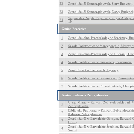
22
Zespół Szkół Samorządowych, Stary Budynek,
23
Zespół Szkół Samorządowych, Nowy Budynek,
Wojewódzki Szpital Psychiatryczny w Andrych
24
19
Gmina Brzeźnica
1
Zespół Szkolno-Przedszkolny w Brzeźnicy, Brz
2
Szkoła Podstawowa w Marcyporębie, Marcypo
3
Zespół Szkolno-Przedszkolny w Tłuczani, Tłuc
4
Szkoła Podstawowa w Paszkówce, Paszkówka
5
Zespół Szkół w Łączanach, Łączany
6
Szkoła Podstawowa w Sosnowicach, Sosnowice
7
Szkoła Podstawowa w Chrząstowicach, Chrząst
Gmina Kalwaria Zebrzydowska
Urząd Miasta w Kalwarii Zebrzydowskiej, ul. M
1
Zebrzydowska
Biblioteka Publiczna w Kalwarii Zebrzydowskiej
2
Kalwaria Zebrzydowska
Zespół Szkół w Barwałdzie Górnym, Barwałd 
3
Górny
Zespół Szkół w Barwałdzie Średnim, Barwałd Ś
4
Średni