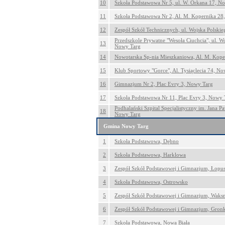
10
Szkoła Podstawowa Nr 5, ul. W. Orkana 17, N
11
Szkoła Podstawowa Nr 2, Al. M. Kopernika 28
12
Zespół Szkół Technicznych, ul. Wojska Polski
Przedszkole Prywatne "Wesoła Ciuchcia", ul. W
13
Nowy Targ
14
Nowotarska Sp-nia Mieszkaniowa, Al. M. Kope
15
Klub Sportowy "Gorce", Al. Tysiąclecia 74, N
16
Gimnazjum Nr 2, Plac Evry 3, Nowy Targ
17
Szkoła Podstawowa Nr 11, Plac Evry 3, Nowy 
Podhalański Szpital Specjalistyczny im. Jana Paw
18
Nowy Targ
Gmina Nowy Targ
1
Szkoła Podstawowa, Dębno
2
Szkoła Podstawowa, Harklowa
3
Zespół Szkół Podstawowej i Gimnazjum, Łopu
4
Szkoła Podstawowa, Ostrowsko
5
Zespół Szkół Podstawowej i Gimnazjum, Wak
6
Zespół Szkół Podstawowej i Gimnazjum, Gro
7
Szkoła Podstawowa, Nowa Biała