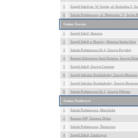
5
Zespół Szkół im. W. Goetla, ul. Kościelna 5, S
6
Szkoła Podstawowa, ul. Błądzonka 73, Sucha B
Gmina Zawoja
1
Zespół Szkół, Skawica
2
Zespół Szkół w Skawicy, Skawica Sucha Góra
3
Szkoła Podstawowa Nr 4, Zawoja Przysłop
4
Remiza Ochotnicza Straż Pożarna, Zawoja Dol
5
Zespół Szkół, Zawoja Centrum
6
Zespół Szkolno Przedszkolny Zawoja Mosorne
7
Zespół Szkolno Przedszkolny, Zawoja Mosorne
8
Szkoła Podstawowa Nr 2, Zawoja Wilczna
Gmina Zembrzyce
1
Szkoła Podstawowa, Marcówka
2
Remiza OSP, Tarnawa Dolna
3
Szkoła Podstawowa, Śleszowice
4
Zespół Szkół, Zembrzyce