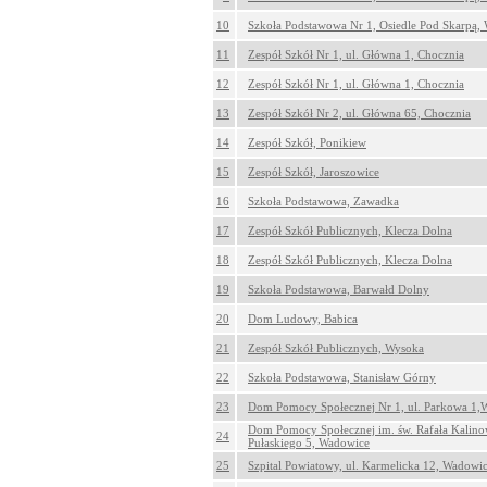
10
Szkoła Podstawowa Nr 1, Osiedle Pod Skarpą,
11
Zespół Szkół Nr 1, ul. Główna 1, Chocznia
12
Zespół Szkół Nr 1, ul. Główna 1, Chocznia
13
Zespół Szkół Nr 2, ul. Główna 65, Chocznia
14
Zespół Szkół, Ponikiew
15
Zespół Szkół, Jaroszowice
16
Szkoła Podstawowa, Zawadka
17
Zespół Szkół Publicznych, Klecza Dolna
18
Zespół Szkół Publicznych, Klecza Dolna
19
Szkoła Podstawowa, Barwałd Dolny
20
Dom Ludowy, Babica
21
Zespół Szkół Publicznych, Wysoka
22
Szkoła Podstawowa, Stanisław Górny
23
Dom Pomocy Społecznej Nr 1, ul. Parkowa 1,
Dom Pomocy Społecznej im. św. Rafała Kalinow
24
Pułaskiego 5, Wadowice
25
Szpital Powiatowy, ul. Karmelicka 12, Wadowi