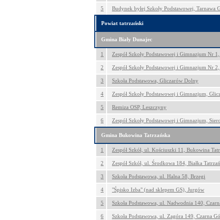
5
Budynek byłej Szkoły Podstawowej, Tarnawa 
Powiat tatrzański
Gmina Biały Dunajec
1
Zespół Szkoły Podstawowej i Gimnazjum Nr 1,
2
Zespół Szkoły Podstawowej i Gimnazjum Nr 2,
3
Szkoła Podstawowa, Gliczarów Dolny
4
Zespół Szkoły Podstawowej i Gimnazjum, Gli
5
Remiza OSP, Leszczyny
6
Zespół Szkoły Podstawowej i Gimnazjum, Sier
Gmina Bukowina Tatrzańska
1
Zespół Szkół, ul. Kościuszki 11, Bukowina Tat
2
Zespół Szkół, ul. Środkowa 184, Białka Tatrza
3
Szkoła Podstawowa, ul. Halna 58, Brzegi
4
"Śpisko Izba" (nad sklepem GS), Jurgów
5
Szkoła Podstawowa, ul. Nadwodnia 140, Czarn
6
Szkoła Podstawowa, ul. Zagóra 149, Czarna Gó