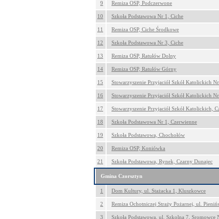
9
Remiza OSP, Podczerwone
10
Szkoła Podstawowa Nr 1, Ciche
11
Remiza OSP, Ciche Środkowe
12
Szkoła Podstawowa Nr 3, Ciche
13
Remiza OSP, Ratułów Dolny
14
Remiza OSP, Ratułów Górny
15
Stowarzyszenie Przyjaciół Szkół Katolickich Nr 
16
Stowarzyszenie Przyjaciół Szkół Katolickich Nr 
17
Stowarzyszenie Przyjaciół Szkół Katolickich, 
18
Szkoła Podstawowa Nr 1, Czerwienne
19
Szkoła Podstawowa, Chochołów
20
Remiza OSP, Koniówka
21
Szkoła Podstawowa, Rynek, Czarny Dunajec
Gmina Czorsztyn
1
Dom Kultury, ul. Stażacka 1, Kluszkowce
2
Remiza Ochotniczej Straży Pożarnej, ul. Pieni
3
Szkoła Podstawowa, ul. Szkolna 7, Sromowce 