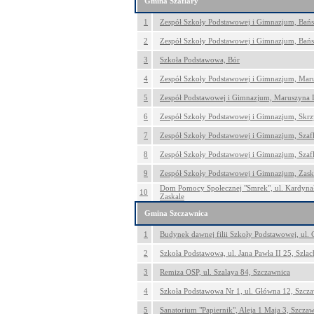
Gmina Szaflary
1
Zespół Szkoły Podstawowej i Gimnazjum, Bań
2
Zespół Szkoły Podstawowej i Gimnazjum, Bań
3
Szkoła Podstawowa, Bór
4
Zespół Szkoły Podstawowej i Gimnazjum, Mar
5
Zespół Podstawowej i Gimnazjum, Maruszyna 
6
Zespół Szkoły Podstawowej i Gimnazjum, Skr
7
Zespół Szkoły Podstawowej i Gimnazjum, Szaf
8
Zespół Szkoły Podstawowej i Gimnazjum, Szaf
9
Zespół Szkoły Podstawowej i Gimnazjum, Zask
Dom Pomocy Społecznej "Smrek", ul. Kardynał
10
Zaskale
Gmina Szczawnica
1
Budynek dawnej filii Szkoły Podstawowej, ul.
2
Szkoła Podstawowa, ul. Jana Pawła II 25, Szla
3
Remiza OSP, ul. Szalaya 84, Szczawnica
4
Szkoła Podstawowa Nr 1, ul. Główna 12, Szcz
5
Sanatorium "Papiernik", Aleja 1 Maja 3, Szcza