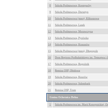
8
Szkoła Podstawowa, Krempachy
9
Szkoła Podstawowa, Dursztyn
10
Szkoła Podstawowa (stara), Klikuszowa
11
Szkoła Podstawowa, Lasek
12
Szkoła Podstawowa, Morawczyna
13
Szkoła Podstawowa, Pyzówka
14
Szkoła Podstawowa, Krauszów
15
Szkoła Podstawowa (stara), Długopole
16
Dom Regionu Podhalańskiego im. Tetmajera i 
17
Szkoła Podstawowa, Rogoźnik
18
Remiza OSP, Obidowa
19
Szkoła Podstawowa, Knurów
20
Szkoła Podstawowa, Szlembark
21
Remiza OSP, Trute
Gmina Ochotnica Dolna
1
Szkoła Podstawowa im. Marii Konopnickiej, O