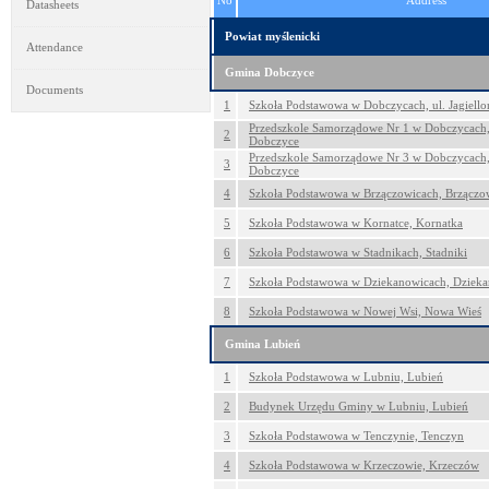
No
Address
Datasheets
Powiat myślenicki
Attendance
Gmina Dobczyce
Documents
1
Szkoła Podstawowa w Dobczycach, ul. Jagiello
Przedszkole Samorządowe Nr 1 w Dobczycach,
2
Dobczyce
Przedszkole Samorządowe Nr 3 w Dobczycach, 
3
Dobczyce
4
Szkoła Podstawowa w Brzączowicach, Brzączo
5
Szkoła Podstawowa w Kornatce, Kornatka
6
Szkoła Podstawowa w Stadnikach, Stadniki
7
Szkoła Podstawowa w Dziekanowicach, Dziek
8
Szkoła Podstawowa w Nowej Wsi, Nowa Wieś
Gmina Lubień
1
Szkoła Podstawowa w Lubniu, Lubień
2
Budynek Urzędu Gminy w Lubniu, Lubień
3
Szkoła Podstawowa w Tenczynie, Tenczyn
4
Szkoła Podstawowa w Krzeczowie, Krzeczów