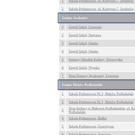
1
Szkoła Podstawowa, ul. Kolejowa 7, Jordanów
2
Szkoła Podstawowa, ul. Kolejowa 7, Jordanów
Gmina Jordanów
1
Zespół Szkół, Łętownia
2
Zespół Szkół, Naprawa
3
Zespół Szkół, Osielec
4
Zespół Szkół, Osielec
5
Gminny Ośrodek Kultury, Toporzysko
6
Zespół Szkół, Wysoka
7
Dom Pomocy Społecznej, Łętownia
Gmina Maków Podhalański
1
Szkoła Podstawowa Nr 2, Maków Podhalański
2
Szkoła Podstawowa Nr 1, Maków Podhalański
Dom Kultury w Makowie Podhalańskim, ul. Ko
3
Podhalański
4
Szkoła Podstawowa, Białka
5
Szkoła Podstawowa, Grzechynia
6
Szkoła Podstawowa, Juszczyn