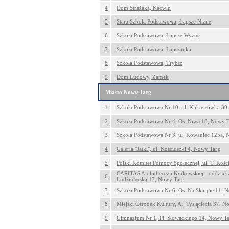
4
Dom Strażaka, Kacwin
5
Stara Szkoła Podstawowa, Łapsze Niżne
6
Szkoła Podstawowa, Łapsze Wyżne
7
Szkoła Podstawowa, Łapszanka
8
Szkoła Podstawowa, Trybsz
9
Dom Ludowy, Zamek
Miasto Nowy Targ
1
Szkoła Podstawowa Nr 10, ul. Klikuszówka 30
2
Szkoła Podstawowa Nr 4, Os. Niwa 18, Nowy 
3
Szkoła Podstawowa Nr 3, ul. Kowaniec 125a, 
4
Galeria "Jatki", ul. Kościuszki 4, Nowy Targ
5
Polski Komitet Pomocy Społecznej, ul. T. Kośc
CARITAS Archidiecezji Krakowskiej - oddział
6
Ludźmierska 17, Nowy Targ
7
Szkoła Podstawowa Nr 6, Os. Na Skarpie 11, 
8
Miejski Ośrodek Kultury, Al. Tysiąclecia 37, 
9
Gimnazjum Nr 1, Pl. Słowackiego 14, Nowy T