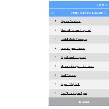
List no. 9 
No.
Family name and given names
1
Cięciwa Stanisław
2
Sikorski Dariusz Krzysztof
3
Kozieł Maria Katarzyna
4
Lelo Krzysztof Janusz
5
Zagrabiński Krzysztof
6
Molenda Grzegorz Kazimierz
7
Jurek Tadeusz
8
Rapacz Wojciech
9
Nawój Katarzyna Agata
Totalling