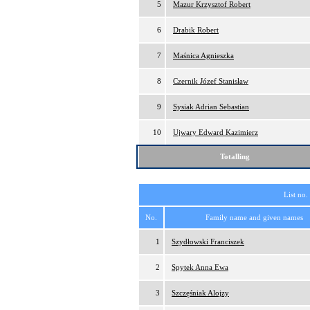
5
Mazur Krzysztof Robert
6
Drabik Robert
7
Maśnica Agnieszka
8
Czernik Józef Stanisław
9
Sysiak Adrian Sebastian
10
Ujwary Edward Kazimierz
Totalling
List no.
No.
Family name and given names
1
Szydłowski Franciszek
2
Spytek Anna Ewa
3
Szczęśniak Alojzy