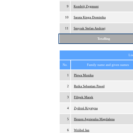
9
Kozdrój Zygmunt
10
Sarata Kinga Dominika
11
Smyrak Stefan Andrzej
Totalling
Lis
No.
Family name and given names
1
Plewa Monika
2
Rutka Sebastian Paweł
3
Filipek Marek
4
Zydroń Krystyna
5
Heszen Agnieszka Magdalena
6
Wróbel Jan