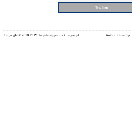
Totalling
Copyright © 2010 PKW |
helpdesk@poczta.kbw.gov.pl
Author:
Dituel Sp. 