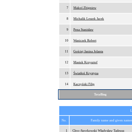
7
Makoś Zbigniew
8
Michalik Leszek Jacek
9
Pena Stanisław
10
Waniczek Robert
11
Gościej Janina Jolanta
12
Masiuk Krzysztof
13
Światłoń Krystyna
14
Kaczyński Filip
Totalling
L
No.
Family name and given name
1
Chyc-Spyrkowski Władysław Tadeusz