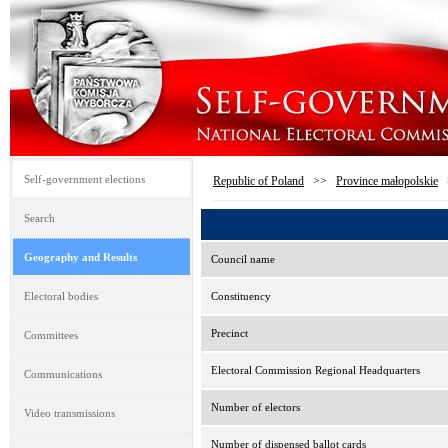
Self-government elections
Republic of Poland
>>
Province małopolskie
Search
Geography and Results
Council name
Electoral bodies
Constituency
Precinct
Committees
Electoral Commission Regional Headquarters
Communications
Number of electors
Video transmissions
Number of dispensed ballot cards