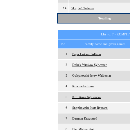
14
Skupień Tadeusz
Totalling
List no. 7 -
KOMITE
No.
Family name and given names
1
Bajer Łukasz Baltazar
2
Dobek Wiesław Sylwester
3
Gołębiowski Jerzy Waldemar
4
Kownacka Irena
5
Król Anna Agnieszka
6
Snopkowski Piotr Ryszard
7
Dasman Krzysztof
8
Biel Michał Piotr