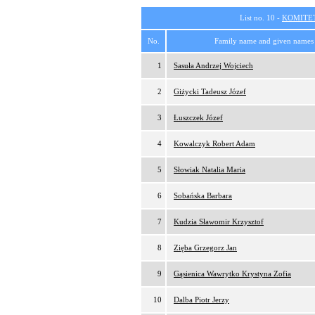
List no. 10 -
KOMITE
No.
Family name and given names
1
Sasuła Andrzej Wojciech
2
Giżycki Tadeusz Józef
3
Łuszczek Józef
4
Kowalczyk Robert Adam
5
Słowiak Natalia Maria
6
Sobańska Barbara
7
Kudzia Sławomir Krzysztof
8
Zięba Grzegorz Jan
9
Gąsienica Wawrytko Krystyna Zofia
10
Dalba Piotr Jerzy