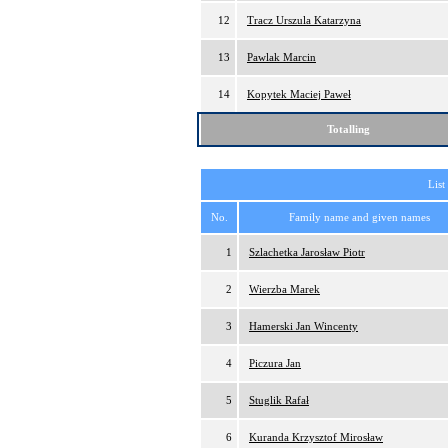
12
Tracz Urszula Katarzyna
13
Pawlak Marcin
14
Kopytek Maciej Paweł
Totalling
List
No.
Family name and given names
1
Szlachetka Jarosław Piotr
2
Wierzba Marek
3
Hamerski Jan Wincenty
4
Piczura Jan
5
Stuglik Rafał
6
Kuranda Krzysztof Mirosław