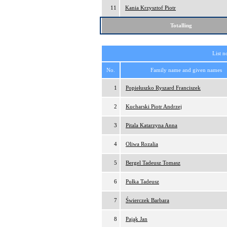
11
Kania Krzysztof Piotr
Totalling
List n
No.
Family name and given names
1
Popiełuszko Ryszard Franciszek
2
Kucharski Piotr Andrzej
3
Pitala Katarzyna Anna
4
Oliwa Rozalia
5
Bergel Tadeusz Tomasz
6
Pułka Tadeusz
7
Świerczek Barbara
8
Pająk Jan