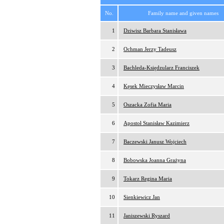
No.
Family name and given names
1
Dziwisz Barbara Stanisława
2
Ochman Jerzy Tadeusz
3
Bachleda-Księdzularz Franciszek
4
Kęsek Mieczysław Marcin
5
Oszacka Zofia Maria
6
Apostoł Stanisław Kazimierz
7
Baczewski Janusz Wojciech
8
Bobowska Joanna Grażyna
9
Tokarz Regina Maria
10
Sienkiewicz Jan
11
Janiszewski Ryszard