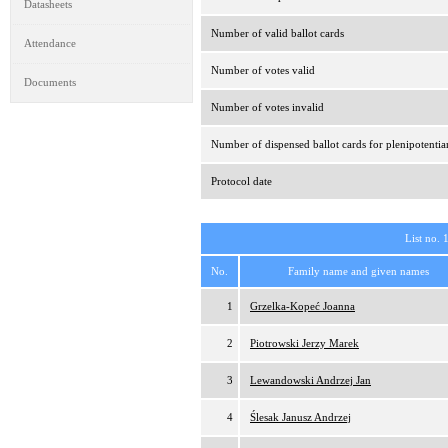
Datasheets
Number of valid ballot cards
Attendance
Number of votes valid
Documents
Number of votes invalid
Number of dispensed ballot cards for plenipotentia
Protocol date
List no. 
No.
Family name and given names
1
Grzelka-Kopeć Joanna
2
Piotrowski Jerzy Marek
3
Lewandowski Andrzej Jan
4
Ślesak Janusz Andrzej