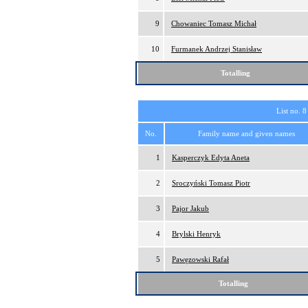
9
Chowaniec Tomasz Michał
10
Furmanek Andrzej Stanisław
Totalling
List no. 8
No.
Family name and given names
1
Kasperczyk Edyta Aneta
2
Sroczyński Tomasz Piotr
3
Pajor Jakub
4
Brylski Henryk
5
Pawęzowski Rafał
Totalling