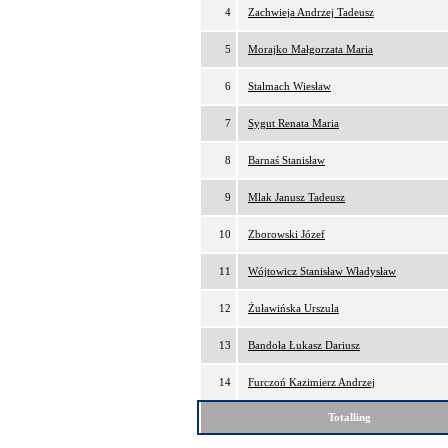
4
Zachwieja Andrzej Tadeusz
5
Morajko Małgorzata Maria
6
Stalmach Wiesław
7
Sygut Renata Maria
8
Barnaś Stanisław
9
Mlak Janusz Tadeusz
10
Zborowski Józef
11
Wójtowicz Stanisław Władysław
12
Żuławińska Urszula
13
Bandoła Łukasz Dariusz
14
Furczoń Kazimierz Andrzej
Totalling