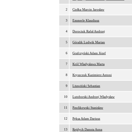
2
Ciołka Marcin Jarosław
3
Emmerle Klaudiusz
4
Dorociuk Rafał Andrzej
5
Góralik Ludwik Marian
6
Grafczyński Adam Józef
7
Król Władysława Marta
8
Kryszczuk Kazimierz Antoni
9
Litawiński Sebastian
10
Lutoborski Andrzej Władysław
11
Pawlikowski Stanisław
12
Pęksa Adam Dariusz
13
Rejdych Danuta Anna