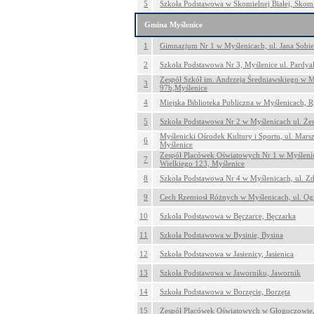
5
Szkoła Podstawowa w Skomielnej Białej, Skomi
Gmina Myślenice
1
Gimnazjum Nr 1 w Myślenicach, ul. Jana Sobie
2
Szkoła Podstawowa Nr 3, Myślenice ul. Pardya
Zespół Szkół im. Andrzeja Średniawskiego w M
3
97b,Myślenice
4
Miejska Biblioteka Publiczna w Myślenicach, 
5
Szkoła Podstawowa Nr 2 w Myślenicach ul. Że
Myślenicki Ośrodek Kultury i Sportu, ul. Marsz
6
Myślenice
Zespół Placówek Oświatowych Nr 1 w Myślenic
7
Wielkiego 123, Myślenice
8
Szkoła Podstawowa Nr 4 w Myślenicach, ul. Z
9
Cech Rzemiosł Różnych w Myślenicach, ul. Og
10
Szkoła Podstawowa w Bęczarce, Bęczarka
11
Szkoła Podstawowa w Bysinie, Bysina
12
Szkoła Podstawowa w Jasienicy, Jasienica
13
Szkoła Podstawowa w Jaworniku, Jawornik
14
Szkoła Podstawowa w Borzęcie, Borzęta
15
Zespół Placówek Oświatowych w Głogoczowie