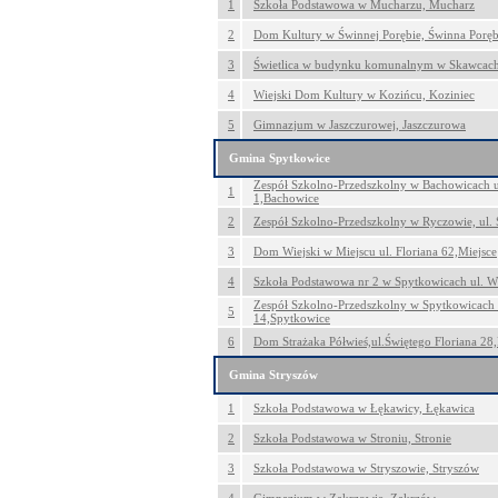
1
Szkoła Podstawowa w Mucharzu, Mucharz
2
Dom Kultury w Świnnej Porębie, Świnna Porę
3
Świetlica w budynku komunalnym w Skawcac
4
Wiejski Dom Kultury w Kozińcu, Koziniec
5
Gimnazjum w Jaszczurowej, Jaszczurowa
Gmina Spytkowice
Zespół Szkolno-Przedszkolny w Bachowicach u
1
1,Bachowice
2
Zespół Szkolno-Przedszkolny w Ryczowie, ul.
3
Dom Wiejski w Miejscu ul. Floriana 62,Miejsce
4
Szkoła Podstawowa nr 2 w Spytkowicach ul. W
Zespół Szkolno-Przedszkolny w Spytkowicach 
5
14,Spytkowice
6
Dom Strażaka Półwieś,ul.Świętego Floriana 28,
Gmina Stryszów
1
Szkoła Podstawowa w Łękawicy, Łękawica
2
Szkoła Podstawowa w Stroniu, Stronie
3
Szkoła Podstawowa w Stryszowie, Stryszów