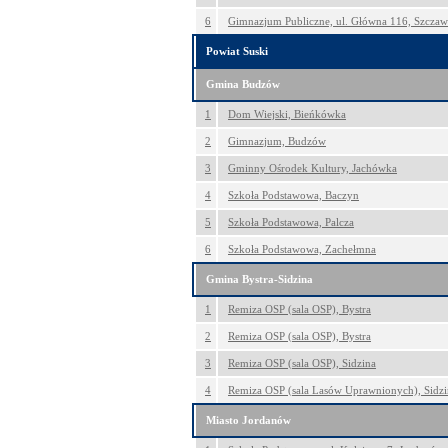
6
Gimnazjum Publiczne, ul. Główna 116, Szczaw
Powiat Suski
Gmina Budzów
1
Dom Wiejski, Bieńkówka
2
Gimnazjum, Budzów
3
Gminny Ośrodek Kultury, Jachówka
4
Szkoła Podstawowa, Baczyn
5
Szkoła Podstawowa, Palcza
6
Szkoła Podstawowa, Zachełmna
Gmina Bystra-Sidzina
1
Remiza OSP (sala OSP), Bystra
2
Remiza OSP (sala OSP), Bystra
3
Remiza OSP (sala OSP), Sidzina
4
Remiza OSP (sala Lasów Uprawnionych), Sidzi
Miasto Jordanów