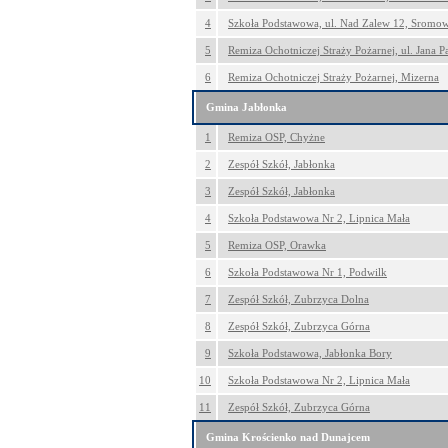
4
Szkoła Podstawowa, ul. Nad Zalew 12, Sromo
5
Remiza Ochotniczej Straży Pożarnej, ul. Jana P
6
Remiza Ochotniczej Straży Pożarnej, Mizerna
Gmina Jabłonka
1
Remiza OSP, Chyżne
2
Zespół Szkół, Jabłonka
3
Zespół Szkół, Jabłonka
4
Szkoła Podstawowa Nr 2, Lipnica Mała
5
Remiza OSP, Orawka
6
Szkoła Podstawowa Nr 1, Podwilk
7
Zespół Szkół, Zubrzyca Dolna
8
Zespół Szkół, Zubrzyca Górna
9
Szkoła Podstawowa, Jabłonka Bory
10
Szkoła Podstawowa Nr 2, Lipnica Mała
11
Zespół Szkół, Zubrzyca Górna
Gmina Krościenko nad Dunajcem