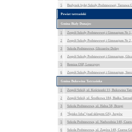
5
Budynek byłej Szkoły Podstawowej, Tarnawa 
Powiat tatrzański
Gmina Biały Dunajec
1
Zespół Szkoły Podstawowej i Gimnazjum Nr 1,
2
Zespół Szkoły Podstawowej i Gimnazjum Nr 2,
3
Szkoła Podstawowa, Gliczarów Dolny
4
Zespół Szkoły Podstawowej i Gimnazjum, Gli
5
Remiza OSP, Leszczyny
6
Zespół Szkoły Podstawowej i Gimnazjum, Sier
Gmina Bukowina Tatrzańska
1
Zespół Szkół, ul. Kościuszki 11, Bukowina Tat
2
Zespół Szkół, ul. Środkowa 184, Białka Tatrza
3
Szkoła Podstawowa, ul. Halna 58, Brzegi
4
"Śpisko Izba" (nad sklepem GS), Jurgów
5
Szkoła Podstawowa, ul. Nadwodnia 140, Czarn
6
Szkoła Podstawowa, ul. Zagóra 149, Czarna Gó