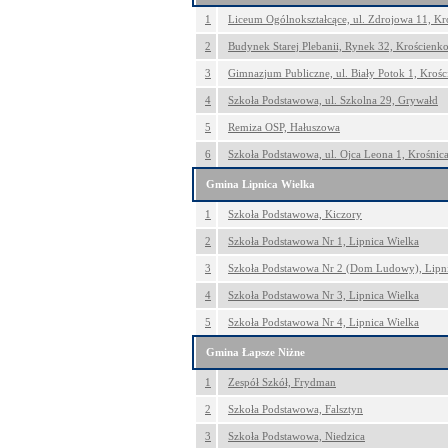
1
Liceum Ogólnokształcące, ul. Zdrojowa 11, K
2
Budynek Starej Plebanii, Rynek 32, Krościen
3
Gimnazjum Publiczne, ul. Biały Potok 1, Kroś
4
Szkoła Podstawowa, ul. Szkolna 29, Grywałd
5
Remiza OSP, Hałuszowa
6
Szkoła Podstawowa, ul. Ojca Leona 1, Krośnic
Gmina Lipnica Wielka
1
Szkoła Podstawowa, Kiczory
2
Szkoła Podstawowa Nr 1, Lipnica Wielka
3
Szkoła Podstawowa Nr 2 (Dom Ludowy), Lipni
4
Szkoła Podstawowa Nr 3, Lipnica Wielka
5
Szkoła Podstawowa Nr 4, Lipnica Wielka
Gmina Łapsze Niżne
1
Zespół Szkół, Frydman
2
Szkoła Podstawowa, Falsztyn
3
Szkoła Podstawowa, Niedzica