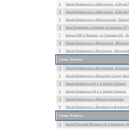
3
Szkoła Podstawowa w Sułkowicach , ul.Rynek 
4
Szkoła Podstawowa w Sułkowicach , ul.Rynek 
5
Szkoła Podstawowa w Harbutowicach , Harbut
6
Stare Przedszkole w Rudniku,ul.Centralna 137
7
Remiza OSP w Rudniku , ul. Centralna 205 , R
8
Szkoła Podstawowa w Biertowicach , Biertowic
9
Szkoła Podstawowa w Krzywaczce , Krzywacz
Gmina Tokarnia
1
Szkoła Podstawowa w Krzczonowie, Krzczonó
2
Szkoła Podstawowa w Skomielnej Czarnej,Sko
3
Szkoła Podstawowa Nr 1 w Tokarni,Tokarnia
4
Szkoła Podstawowa Nr 2 w Tokarni,Tokarnia
5
Szkoła Podstawowa w Więciórce,Więciórka
6
Szkoła Podstawowa w Bogdanówce,Bogdanów
Gmina Wiśniowa
1
Zespół Placówek Oświatowych w Glichowie, G