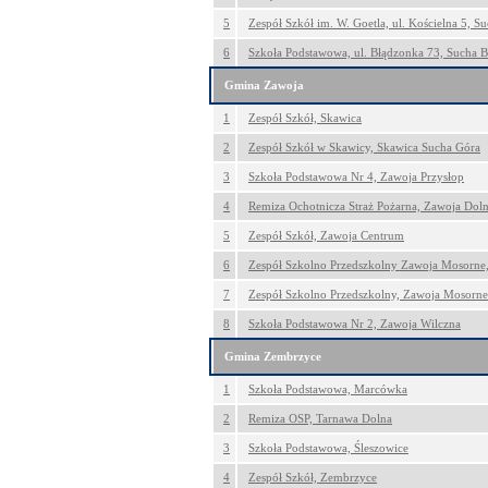
5
Zespół Szkół im. W. Goetla, ul. Kościelna 5, S
6
Szkoła Podstawowa, ul. Błądzonka 73, Sucha B
Gmina Zawoja
1
Zespół Szkół, Skawica
2
Zespół Szkół w Skawicy, Skawica Sucha Góra
3
Szkoła Podstawowa Nr 4, Zawoja Przysłop
4
Remiza Ochotnicza Straż Pożarna, Zawoja Dol
5
Zespół Szkół, Zawoja Centrum
6
Zespół Szkolno Przedszkolny Zawoja Mosorne
7
Zespół Szkolno Przedszkolny, Zawoja Mosorne
8
Szkoła Podstawowa Nr 2, Zawoja Wilczna
Gmina Zembrzyce
1
Szkoła Podstawowa, Marcówka
2
Remiza OSP, Tarnawa Dolna
3
Szkoła Podstawowa, Śleszowice
4
Zespół Szkół, Zembrzyce