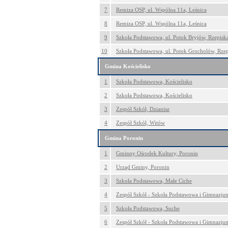
7
Remiza OSP, ul. Wspólna 11a, Leśnica
8
Remiza OSP, ul. Wspólna 11a, Leśnica
9
Szkoła Podstawowa, ul. Potok Bryjów, Rzepisk
10
Szkoła Podstawowa, ul. Potok Grocholów, Rzep
Gmina Kościelisko
1
Szkoła Podstawowa, Kościelisko
2
Szkoła Podstawowa, Kościelisko
3
Zespół Szkół, Dzianisz
4
Zespół Szkół, Witów
Gmina Poronin
1
Gminny Ośrodek Kultury, Poronin
2
Urząd Gminy, Poronin
3
Szkoła Podstawowa, Małe Ciche
4
Zespół Szkół - Szkoła Podstawowa i Gimnazju
5
Szkoła Podstawowa, Suche
6
Zespół Szkół - Szkoła Podstawowa i Gimnazju