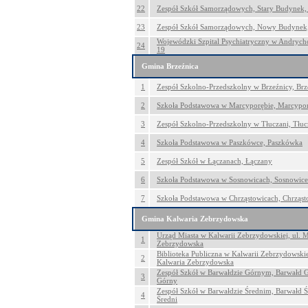
22
Zespół Szkół Samorządowych, Stary Budynek,
23
Zespół Szkół Samorządowych, Nowy Budynek,
Wojewódzki Szpital Psychiatryczny w Andrych
24
19
Gmina Brzeźnica
1
Zespół Szkolno-Przedszkolny w Brzeźnicy, Brz
2
Szkoła Podstawowa w Marcyporębie, Marcypo
3
Zespół Szkolno-Przedszkolny w Tłuczani, Tłuc
4
Szkoła Podstawowa w Paszkówce, Paszkówka
5
Zespół Szkół w Łączanach, Łączany
6
Szkoła Podstawowa w Sosnowicach, Sosnowice
7
Szkoła Podstawowa w Chrząstowicach, Chrząst
Gmina Kalwaria Zebrzydowska
Urząd Miasta w Kalwarii Zebrzydowskiej, ul. M
1
Zebrzydowska
Biblioteka Publiczna w Kalwarii Zebrzydowskiej
2
Kalwaria Zebrzydowska
Zespół Szkół w Barwałdzie Górnym, Barwałd 
3
Górny
Zespół Szkół w Barwałdzie Średnim, Barwałd Ś
4
Średni