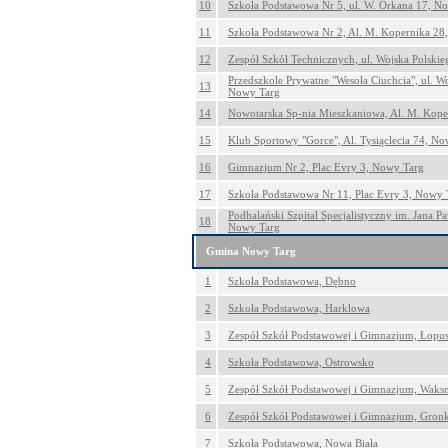
10
Szkoła Podstawowa Nr 5, ul. W. Orkana 17, N
11
Szkoła Podstawowa Nr 2, Al. M. Kopernika 28
12
Zespół Szkół Technicznych, ul. Wojska Polski
Przedszkole Prywatne "Wesoła Ciuchcia", ul. W
13
Nowy Targ
14
Nowotarska Sp-nia Mieszkaniowa, Al. M. Kope
15
Klub Sportowy "Gorce", Al. Tysiąclecia 74, N
16
Gimnazjum Nr 2, Plac Evry 3, Nowy Targ
17
Szkoła Podstawowa Nr 11, Plac Evry 3, Nowy 
Podhalański Szpital Specjalistyczny im. Jana Paw
18
Nowy Targ
Gmina Nowy Targ
1
Szkoła Podstawowa, Dębno
2
Szkoła Podstawowa, Harklowa
3
Zespół Szkół Podstawowej i Gimnazjum, Łopu
4
Szkoła Podstawowa, Ostrowsko
5
Zespół Szkół Podstawowej i Gimnazjum, Wak
6
Zespół Szkół Podstawowej i Gimnazjum, Gro
7
Szkoła Podstawowa, Nowa Biała