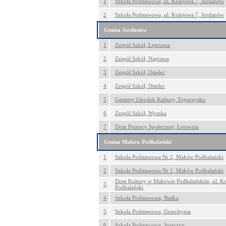
1
Szkoła Podstawowa, ul. Kolejowa 7, Jordanów
2
Szkoła Podstawowa, ul. Kolejowa 7, Jordanów
Gmina Jordanów
1
Zespół Szkół, Łętownia
2
Zespół Szkół, Naprawa
3
Zespół Szkół, Osielec
4
Zespół Szkół, Osielec
5
Gminny Ośrodek Kultury, Toporzysko
6
Zespół Szkół, Wysoka
7
Dom Pomocy Społecznej, Łętownia
Gmina Maków Podhalański
1
Szkoła Podstawowa Nr 2, Maków Podhalański
2
Szkoła Podstawowa Nr 1, Maków Podhalański
Dom Kultury w Makowie Podhalańskim, ul. Ko
3
Podhalański
4
Szkoła Podstawowa, Białka
5
Szkoła Podstawowa, Grzechynia
6
Szkoła Podstawowa, Juszczyn