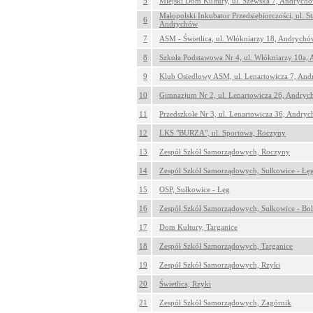
5
Miejski Dom Kultury, ul. Szewska 7, Andrych
Małopolski Inkubator Przedsiębiorczości, ul. S
6
Andrychów
7
ASM - Świetlica, ul. Włókniarzy 18, Andrychó
8
Szkoła Podstawowa Nr 4, ul. Włókniarzy 10a,
9
Klub Osiedlowy ASM, ul. Lenartowicza 7, An
10
Gimnazjum Nr 2, ul. Lenartowicza 26, Andry
11
Przedszkole Nr 3, ul. Lenartowicza 36, Andry
12
LKS "BURZA", ul. Sportowa, Roczyny
13
Zespół Szkół Samorządowych, Roczyny
14
Zespół Szkół Samorządowych, Sułkowice - Łę
15
OSP, Sułkowice - Łęg
16
Zespół Szkół Samorządowych, Sułkowice - Bol
17
Dom Kultury, Targanice
18
Zespół Szkół Samorządowych, Targanice
19
Zespół Szkół Samorządowych, Rzyki
20
Świetlica, Rzyki
21
Zespół Szkół Samorządowych, Zagórnik