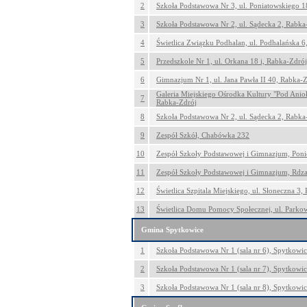
2
Szkoła Podstawowa Nr 3, ul. Poniatowskiego 1
3
Szkoła Podstawowa Nr 2, ul. Sądecka 2, Rabka
4
Świetlica Związku Podhalan, ul. Podhalańska 6
5
Przedszkole Nr 1, ul. Orkana 18 i, Rabka-Zdrój
6
Gimnazjum Nr 1, ul. Jana Pawła II 40, Rabka-
Galeria Miejskiego Ośrodka Kultury "Pod Anioł
7
Rabka-Zdrój
8
Szkoła Podstawowa Nr 2, ul. Sądecka 2, Rabka
9
Zespół Szkół, Chabówka 232
10
Zespół Szkoły Podstawowej i Gimnazjum, Poni
11
Zespół Szkoły Podstawowej i Gimnazjum, Rdz
12
Świetlica Szpitala Miejskiego, ul. Słoneczna 3,
13
Świetlica Domu Pomocy Społecznej, ul. Parko
Gmina Spytkowice
1
Szkoła Podstawowa Nr 1 (sala nr 6), Spytkowi
2
Szkoła Podstawowa Nr 1 (sala nr 7), Spytkowi
3
Szkoła Podstawowa Nr 1 (sala nr 8), Spytkowi