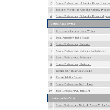
2
Szkoła Podstawowa, Ochotnica Dolna - Centru
3
Budynek Wiejskiego Ośrodka Kultury, Tylma
4
Szkoła Podstawowa, Ochotnica Dolna - Młynn
Gmina Raba Wyżna
1
Przedszkole Gminne, Raba Wyżna
2
Dom Parafialny, Raba Wyżna
3
Szkoła Podstawowa, Bielanka
4
Szkoła Podstawowa, Rokiciny Podhalańskie
5
Szkoła Podstawowa, Podsarnie
6
Szkoła Podstawowa, Harkabuz
7
Remiza OSP, Bukowina Osiedle
8
Zespół Szkół w Skawie
9
Szkoła Podstawowa Nr 3, Skawa
10
Szkoła Podstawowa, Sieniawa
Gmina Rabka-Zdrój
1
Szkoła Podstawowa Nr 4, ul. Zaryte 78, Rabka