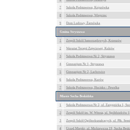
7
Szkoła Podstawowa, Kojszówka
8
Szkoła Podstawowa, Wieprzec
9
Dom Ludowy, Żarnówka
Gmina Stryszawa
1
Zespół Szkół Samorządowych, Krzeszów
2
Warsztat Terapii Zajęciowej, Kuków
3
Szkoła Podstawowa Nr 2, Stryszawa
4
Gimnazjum Nr 1, Stryszawa
5
Gimnazjum Nr 2, Lachowice
6
Szkoła Podstawowa, Kurów
7
Szkoła Podstawowa, Hucisko - Pewelka
Miasto Sucha Beskidzka
1
Szkoła Podstawowa Nr 2, ul. Zasypnicka 1, Su
2
Zespół Szkół im. W. Witosa, ul. Spółdzielców 
3
Zespół Szkół Ogólnokształcących, ul. Płk. Sem
4
Urząd Miejski, ul. Mickiewicza 19, Sucha Besk