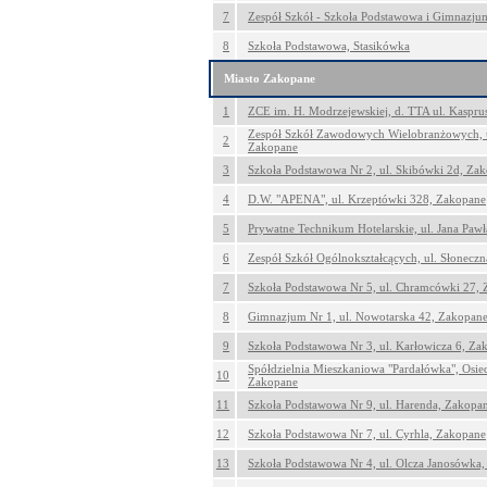
7
Zespół Szkół - Szkoła Podstawowa i Gimnazju
8
Szkoła Podstawowa, Stasikówka
Miasto Zakopane
1
ZCE im. H. Modrzejewskiej, d. TTA ul. Kaspru
Zespół Szkół Zawodowych Wielobranżowych, u
2
Zakopane
3
Szkoła Podstawowa Nr 2, ul. Skibówki 2d, Za
4
D.W. "APENA", ul. Krzeptówki 328, Zakopane
5
Prywatne Technikum Hotelarskie, ul. Jana Pawł
6
Zespół Szkół Ogólnokształcących, ul. Słonecz
7
Szkoła Podstawowa Nr 5, ul. Chramcówki 27,
8
Gimnazjum Nr 1, ul. Nowotarska 42, Zakopan
9
Szkoła Podstawowa Nr 3, ul. Karłowicza 6, Za
Spółdzielnia Mieszkaniowa "Pardałówka", Osie
10
Zakopane
11
Szkoła Podstawowa Nr 9, ul. Harenda, Zakopa
12
Szkoła Podstawowa Nr 7, ul. Cyrhla, Zakopane
13
Szkoła Podstawowa Nr 4, ul. Olcza Janosówka