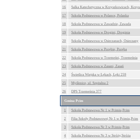
16
Salka Katechetyczna w Krzyszkowicach, Krzy
17
Szkoła Podstawowa w Polance, Polanka
18
Szkoła Podstawowa w Zawadzie, Zawada
19
Szkoła Podstawowa w Drogini, Droginia
20
Szkoła Podstawowa w Osieczanach, Osieczany
21
Szkoła Podstawowa w Porębie, Poręba
22
Szkoła Podstawowa w Trzemeśni, Trzemeśnia
23
Szkoła Podstawowa w Zasani, Zasań
24
Świetlica Wiejska w Łękach, Łęki 259
25
Myślenice, ul. Szpitalna 2
26
DPS Trzemeśnia 377
Gmina Pcim
1
Szkoła Podstawowa Nr 1 w Pcimiu,Pcim
2
Filia Szkoły Podstawowej Nr 1 w Pcimiu,Pcim
3
Szkoła Podstawowa Nr 3 w Pcimiu,Pcim
4
Szkoła Podstawowa Nr 3 w Stróży,Stróża