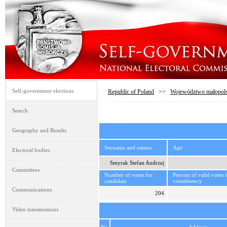
Self-government elections
Republic of Poland
>>
Województwo małopols
Search
Geography and Results
Surname and names
Age
Electoral bodies
Smyrak Stefan Andrzej
Committees
Number of votes for
Percent of valid votes 
candidate
constituency
Communications
204
Video transmissions