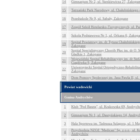
14
Gimnazjum Nr 2, ul. Sienkiewicza 27, Zakopa
15
Tatrzański Park Narodowy, ul. Chałubińskiego
16
Przedszkole Nr 9, ul. Sabały, Zakopane
17
Zespół Szkół Hotelarsko-Turystycznych, ul. P
18
Szkoła Podstawowa Nr 1, ul. Orkana 6, Zakop
Szpital Powiatowy im. dr Tytusa Chałubińskieg
19
Zakopane
Szpital Specjalistyczny Chorób Płuc im. dr O. 
20
Gładkie 1, Zakopane
Wojewódzki Szpital Rehabilitacyjny im. dr Stefa
21
Ciągłówka 9, Zakopane
Uniwersytecki Szpital Ortopedyczno-Rehabilitac
22
Zakopane
23
Dom Pomocy Społecznej im. Jana Pawła II, ul.
Powiat wadowicki
Gmina Andrychów
1
Klub "Pod Basztą", ul. Krakowska 69, Andryc
2
Gimnazjum Nr 1, ul. Daszyńskiego 14, Andry
3
Hala Sportowa im. Tadeusza Szlagora, ul. 1 M
Przychodnia NZOZ "Medican" Sp. z o.o., ul. K
4
Andrychów