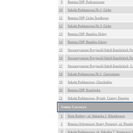
9
Remiza OSP, Podczerwone
10
Szkoła Podstawowa Nr 1, Ciche
11
Remiza OSP, Ciche Środkowe
12
Szkoła Podstawowa Nr 3, Ciche
13
Remiza OSP, Ratułów Dolny
14
Remiza OSP, Ratułów Górny
15
Stowarzyszenie Przyjaciół Szkół Katolickich Nr 
16
Stowarzyszenie Przyjaciół Szkół Katolickich Nr 
17
Stowarzyszenie Przyjaciół Szkół Katolickich, 
18
Szkoła Podstawowa Nr 1, Czerwienne
19
Szkoła Podstawowa, Chochołów
20
Remiza OSP, Koniówka
21
Szkoła Podstawowa, Rynek, Czarny Dunajec
Gmina Czorsztyn
1
Dom Kultury, ul. Stażacka 1, Kluszkowce
2
Remiza Ochotniczej Straży Pożarnej, ul. Pieni
3
Szkoła Podstawowa, ul. Szkolna 7, Sromowce 