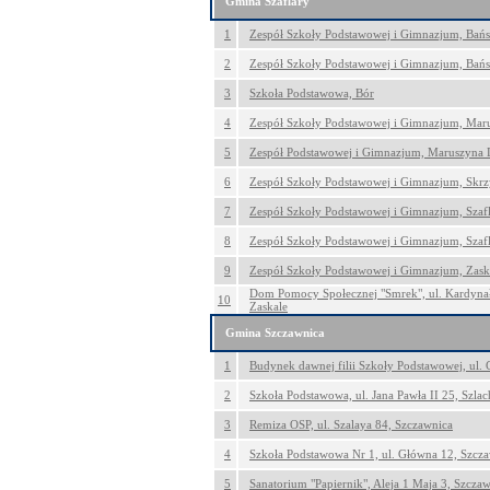
Gmina Szaflary
1
Zespół Szkoły Podstawowej i Gimnazjum, Bań
2
Zespół Szkoły Podstawowej i Gimnazjum, Bań
3
Szkoła Podstawowa, Bór
4
Zespół Szkoły Podstawowej i Gimnazjum, Mar
5
Zespół Podstawowej i Gimnazjum, Maruszyna 
6
Zespół Szkoły Podstawowej i Gimnazjum, Skr
7
Zespół Szkoły Podstawowej i Gimnazjum, Szaf
8
Zespół Szkoły Podstawowej i Gimnazjum, Szaf
9
Zespół Szkoły Podstawowej i Gimnazjum, Zask
Dom Pomocy Społecznej "Smrek", ul. Kardynał
10
Zaskale
Gmina Szczawnica
1
Budynek dawnej filii Szkoły Podstawowej, ul.
2
Szkoła Podstawowa, ul. Jana Pawła II 25, Szla
3
Remiza OSP, ul. Szalaya 84, Szczawnica
4
Szkoła Podstawowa Nr 1, ul. Główna 12, Szcz
5
Sanatorium "Papiernik", Aleja 1 Maja 3, Szcza