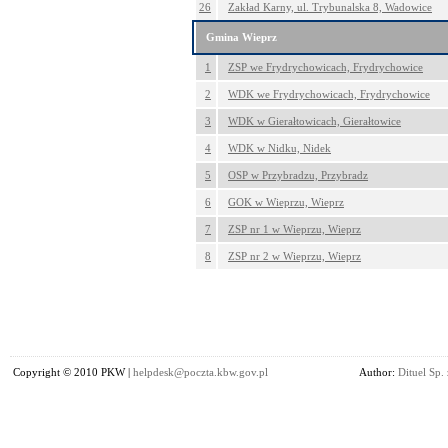
26
Zakład Karny, ul. Trybunalska 8, Wadowice
Gmina Wieprz
1
ZSP we Frydrychowicach, Frydrychowice
2
WDK we Frydrychowicach, Frydrychowice
3
WDK w Gierałtowicach, Gierałtowice
4
WDK w Nidku, Nidek
5
OSP w Przybradzu, Przybradz
6
GOK w Wieprzu, Wieprz
7
ZSP nr 1 w Wieprzu, Wieprz
8
ZSP nr 2 w Wieprzu, Wieprz
Copyright © 2010 PKW |
helpdesk@poczta.kbw.gov.pl
Author:
Dituel Sp. 