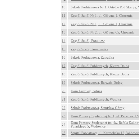
10
Szkoła Podstawowa Nr 1, Osiedle Pod Skarpą,
11
Zespół Szkół Nr 1, ul. Główna 1, Chocznia
12
Zespół Szkół Nr 1, ul. Główna 1, Chocznia
13
Zespół Szkół Nr 2, ul. Główna 65, Chocznia
14
Zespół Szkół, Ponikiew
15
Zespół Szkół, Jaroszowice
16
Szkoła Podstawowa, Zawadka
17
Zespół Szkół Publicznych, Klecza Dolna
18
Zespół Szkół Publicznych, Klecza Dolna
19
Szkoła Podstawowa, Barwałd Dolny
20
Dom Ludowy, Babica
21
Zespół Szkół Publicznych, Wysoka
22
Szkoła Podstawowa, Stanisław Górny
23
Dom Pomocy Społecznej Nr 1, ul. Parkowa 1,
Dom Pomocy Społecznej im. św. Rafała Kalinow
24
Pułaskiego 5, Wadowice
25
Szpital Powiatowy, ul. Karmelicka 12, Wadowi