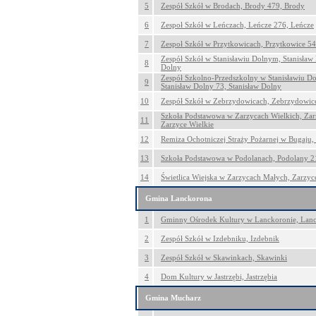
5
Zespół Szkół w Brodach, Brody 479, Brody
6
Zespoł Szkół w Leńczach, Leńcze 276, Leńcze
7
Zespoł Szkół w Przytkowicach, Przytkowice 54
Zespół Szkół w Stanisławiu Dolnym, Stanisław
8
Dolny
Zespół Szkolno-Przedszkolny w Stanisławiu D
9
Stanisław Dolny 73, Stanisław Dolny
10
Zespół Szkół w Zebrzydowicach, Zebrzydowic
Szkoła Podstawowa w Zarzycach Wielkich, Zar
11
Zarzyce Wielkie
12
Remiza Ochotniczej Straży Pożarnej w Bugaju,
13
Szkoła Podstawowa w Podolanach, Podolany 2
14
Świetlica Wiejska w Zarzycach Małych, Zarzyc
Gmina Lanckorona
1
Gminny Ośrodek Kultury w Lanckoronie, Lan
2
Zespół Szkół w Izdebniku, Izdebnik
3
Zespół Szkół w Skawinkach, Skawinki
4
Dom Kultury w Jastrzębi, Jastrzębia
Gmina Mucharz