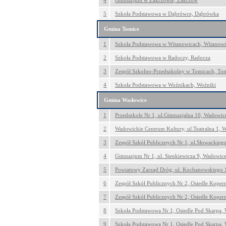
4
Gimnazjum w Zakrzowie, Zakrzów
5
Szkoła Podstawowa w Dąbrówce, Dąbrówka
Gmina Tomice
1
Szkoła Podstawowa w Witanowicach, Witanowi
2
Szkoła Podstawowa w Radoczy, Radocza
3
Zespół Szkolno-Przedszkolny w Tomicach, To
4
Szkoła Podstawowa w Woźnikach, Woźniki
Gmina Wadowice
1
Przedszkole Nr 1, ul.Gimnazjalna 10, Wadowic
2
Wadowickie Centrum Kultury, ul.Teatralna 1, 
3
Zespół Szkół Publicznych Nr 1, ul.Słowackieg
4
Gimnazjum Nr 1, ul. Sienkiewicza 9, Wadowic
5
Powiatowy Zarząd Dróg, ul. Kochanowskiego 
6
Zespół Szkół Publicznych Nr 2, Osiedle Koper
7
Zespół Szkół Publicznych Nr 2, Osiedle Koper
8
Szkoła Podstawowa Nr 1, Osiedle Pod Skarpą,
9
Szkoła Podstawowa Nr 1, Osiedle Pod Skarpą,