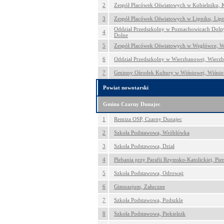
2
Zespół Placówek Oświatowych w Kobielniku, 
3
Zespół Placówek Oświatowych w Lipniku, Lip
Oddział Przedszkolny w Poznachowicach Doln
4
Dolne
5
Zespół Placówek Oświatowych w Węglówce, 
6
Oddział Przedszkolny w Wierzbanowej, Wierz
7
Gminny Ośrodek Kultury w Wiśniowej, Wiśni
Powiat nowotarski
Gmina Czarny Dunajec
1
Remiza OSP, Czarny Dunajec
2
Szkoła Podstawowa, Wróblówka
3
Szkoła Podstawowa, Dział
4
Plebania przy Parafii Rzymsko-Katolickiej, Pi
5
Szkoła Podstawowa, Odrowąż
6
Gimnazjum, Załuczne
7
Szkoła Podstawowa, Podszkle
8
Szkoła Podstawowa, Piekielnik