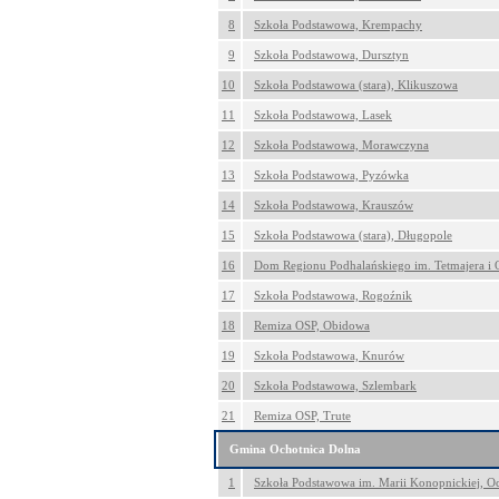
8
Szkoła Podstawowa, Krempachy
9
Szkoła Podstawowa, Dursztyn
10
Szkoła Podstawowa (stara), Klikuszowa
11
Szkoła Podstawowa, Lasek
12
Szkoła Podstawowa, Morawczyna
13
Szkoła Podstawowa, Pyzówka
14
Szkoła Podstawowa, Krauszów
15
Szkoła Podstawowa (stara), Długopole
16
Dom Regionu Podhalańskiego im. Tetmajera i 
17
Szkoła Podstawowa, Rogoźnik
18
Remiza OSP, Obidowa
19
Szkoła Podstawowa, Knurów
20
Szkoła Podstawowa, Szlembark
21
Remiza OSP, Trute
Gmina Ochotnica Dolna
1
Szkoła Podstawowa im. Marii Konopnickiej, O