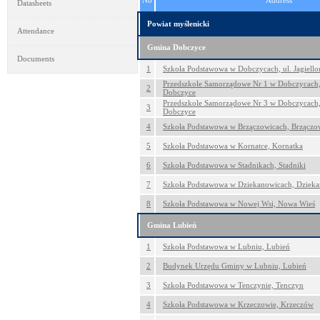
No
Address
Datasheets
Powiat myślenicki
Attendance
Gmina Dobczyce
Documents
1
Szkoła Podstawowa w Dobczycach, ul. Jagiello
Przedszkole Samorządowe Nr 1 w Dobczycach,
2
Dobczyce
Przedszkole Samorządowe Nr 3 w Dobczycach, 
3
Dobczyce
4
Szkoła Podstawowa w Brzączowicach, Brzączo
5
Szkoła Podstawowa w Kornatce, Kornatka
6
Szkoła Podstawowa w Stadnikach, Stadniki
7
Szkoła Podstawowa w Dziekanowicach, Dziek
8
Szkoła Podstawowa w Nowej Wsi, Nowa Wieś
Gmina Lubień
1
Szkoła Podstawowa w Lubniu, Lubień
2
Budynek Urzędu Gminy w Lubniu, Lubień
3
Szkoła Podstawowa w Tenczynie, Tenczyn
4
Szkoła Podstawowa w Krzeczowie, Krzeczów