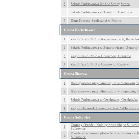
5
Szkoła Podstawowa Nr 1 w Stróży,Stróża
6
Szkoła Podstawowa w Trzebuni,Trzebunia
7
Dom Pomocy Społecznej w Pcimiu
Gmina Raciechowice
1
Zespół Szkół Nr 1 w Raciechowicach, Raciech
2
Szkoła Podstawowa w Zegartowicach, Zegarto
3
Zespół Szkół Nr 2 w Gruszowie, Gruszów
4
Zespół Szkół Nr 3 w Czasławiu, Czasław
Gmina Siepraw
1
Hala sportowa przy Gimnazjum w Sieprawiu, S
2
Hala sportowa przy Gimnazjum w Sieprawiu, S
3
Szkoła Podstawowa w Czechówce, Czechówka
4
Zespół Placówek Oświatowych w Zakliczynie, 
Gmina Sułkowice
Gminny Ośrodek Kultury z siedzibą w Sułkowic
1
Sułkowice
Przedszkole Samorządowe Nr 2 w Sułkowicach 
2
Sułkowice