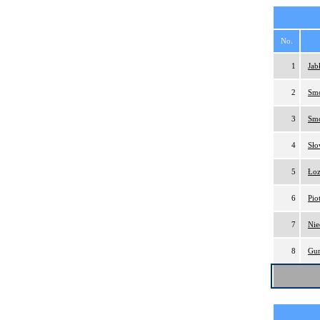
No.
1
Jab
2
Smo
3
Smo
4
Sło
5
Łoz
6
Pio
7
Nie
8
Gur