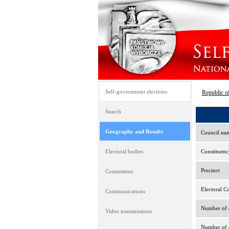
Self-government elections
Republic o
Search
Geography and Results
Council na
Electoral bodies
Constituenc
Precinct
Committees
Electoral C
Communications
Number of e
Video transmissions
Number of d