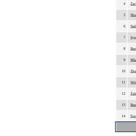
4
Zac
5
Mor
6
Sta
7
Syg
8
Bar
9
Mla
10
Zbo
11
Wój
12
Żuł
13
Ban
14
Fur