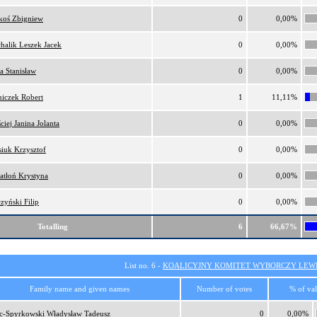
oś Zbigniew
0
0,00%
halik Leszek Jacek
0
0,00%
a Stanisław
0
0,00%
iczek Robert
1
11,11%
ciej Janina Jolanta
0
0,00%
iuk Krzysztof
0
0,00%
atłoń Krystyna
0
0,00%
zyński Filip
0
0,00%
Totalling
6
66,67%
List no. 6 -
KOALICYJNY KOMITET WYBORCZY LEW
Family name and given names
Number of votes
% of val
c-Spyrkowski Władysław Tadeusz
0
0,00%