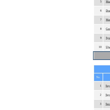
5
Maz
6
Dra
7
Maś
8
Cze
9
Sys
10
Ujw
No.
1
Szy
2
Spy
3
Szc