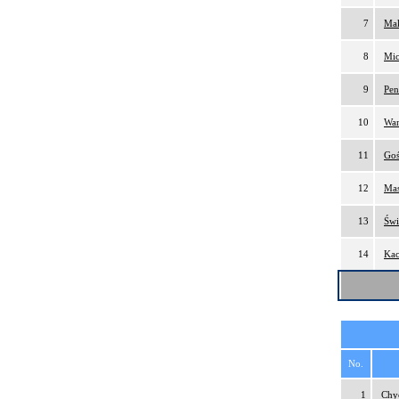
7
Mak
8
Mic
9
Pen
10
Wan
11
Goś
12
Mas
13
Świ
14
Kac
No.
1
Chy