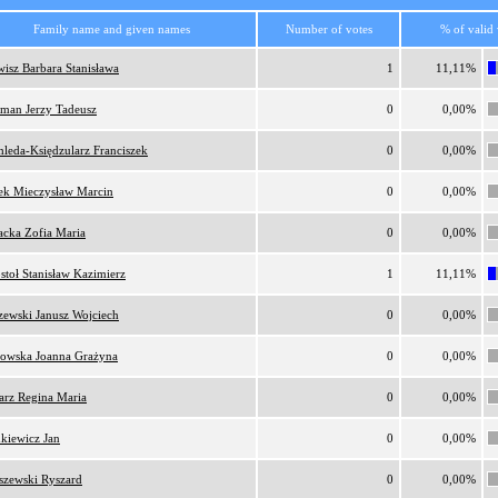
Family name and given names
Number of votes
% of valid 
wisz Barbara Stanisława
1
11,11%
man Jerzy Tadeusz
0
0,00%
hleda-Księdzularz Franciszek
0
0,00%
ek Mieczysław Marcin
0
0,00%
acka Zofia Maria
0
0,00%
stoł Stanisław Kazimierz
1
11,11%
zewski Janusz Wojciech
0
0,00%
owska Joanna Grażyna
0
0,00%
arz Regina Maria
0
0,00%
nkiewicz Jan
0
0,00%
iszewski Ryszard
0
0,00%