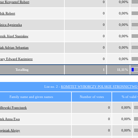
ur Krzysztof Robert
0
0,00%
bik Robert
0
0,00%
nica Agnieszka
0
0,00%
rnik Józef Stanisław
0
0,00%
iak Adrian Sebastian
0
0,00%
ary Edward Kazimierz
0
0,00%
Totalling
1
11,11%
List no. 2 -
KOMITET WYBORCZY POLSKIE STRONNICTW
Family name and given names
Number of votes
% of valid 
dłowski Franciszek
0
0,00%
tek Anna Ewa
0
0,00%
zęśniak Alojzy
0
0,00%