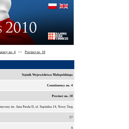
uency no. 4
>>
Precinct no. 18
Sejmik Województwa Małopolskiego
Constituency no. 4
Precinct no. 18
istyczny im. Jana Pawła II, ul. Szpitalna 14, Nowy Targ
57
9