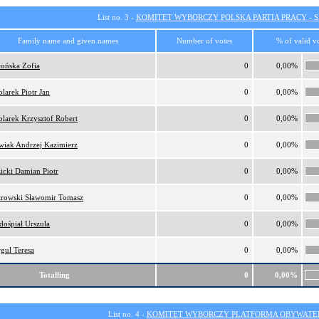
List no. 3 -
KOMITET WYBORCZY POLSKA PARTIA PRACY - SI
Family name and given names
Number of votes
% of valid v
łońska Zofia
0
0,00%
larek Piotr Jan
0
0,00%
larek Krzysztof Robert
0
0,00%
wiak Andrzej Kazimierz
0
0,00%
icki Damian Piotr
0
0,00%
trowski Sławomir Tomasz
0
0,00%
dośpiał Urszula
0
0,00%
gul Teresa
0
0,00%
Totalling
0
0,00%
List no. 4 -
KOMITET WYBORCZY PLATFORMA OBYWATEL