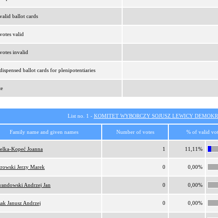
alid ballot cards
otes valid
otes invalid
ispensed ballot cards for plenipotentiaries
te
List no. 1 -
KOMITET WYBORCZY SOJUSZ LEWICY DEMOKR
Family name and given names
Number of votes
% of valid vo
elka-Kopeć Joanna
1
11,11%
trowski Jerzy Marek
0
0,00%
andowski Andrzej Jan
0
0,00%
sak Janusz Andrzej
0
0,00%