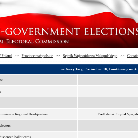
f Poland
>>
Province małopolskie
>>
Sejmik Województwa Małopolskiego
>>
Constit
m. Nowy Targ, Precinct no. 18, Constituency no. 4
me
y
ommission Regional Headquarters
Podhalański Szpital Specjal
lectors
ispensed ballot cards