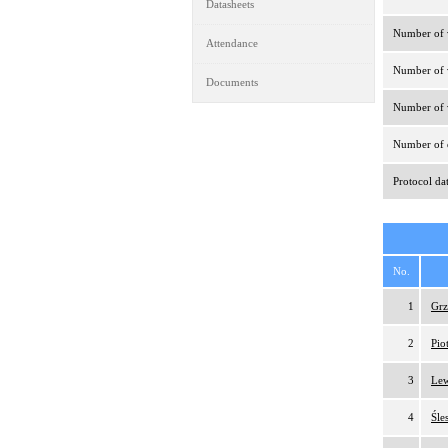
Datasheets
Number of v
Attendance
Number of v
Documents
Number of v
Number of d
Protocol da
No.
1
Grz
2
Pio
3
Lew
4
Śle