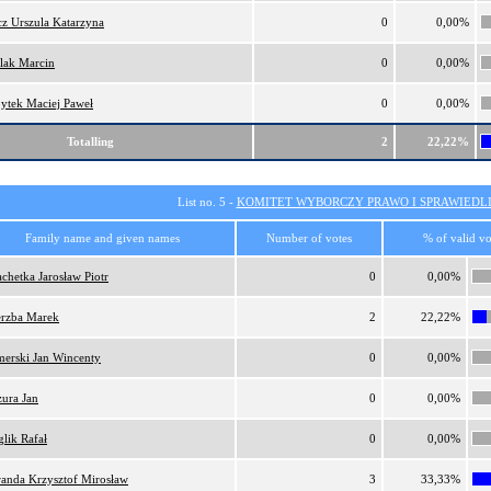
cz Urszula Katarzyna
0
0,00%
lak Marcin
0
0,00%
ytek Maciej Paweł
0
0,00%
Totalling
2
22,22%
List no. 5 -
KOMITET WYBORCZY PRAWO I SPRAWIEDL
Family name and given names
Number of votes
% of valid vo
achetka Jarosław Piotr
0
0,00%
rzba Marek
2
22,22%
erski Jan Wincenty
0
0,00%
zura Jan
0
0,00%
glik Rafał
0
0,00%
anda Krzysztof Mirosław
3
33,33%