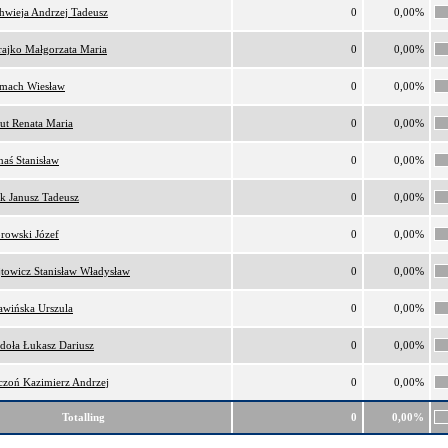
hwieja Andrzej Tadeusz
0
0,00%
ajko Małgorzata Maria
0
0,00%
lmach Wiesław
0
0,00%
ut Renata Maria
0
0,00%
naś Stanisław
0
0,00%
k Janusz Tadeusz
0
0,00%
rowski Józef
0
0,00%
towicz Stanisław Władysław
0
0,00%
awińska Urszula
0
0,00%
doła Łukasz Dariusz
0
0,00%
czoń Kazimierz Andrzej
0
0,00%
Totalling
0
0,00%