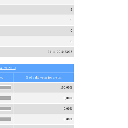
9
9
0
0
21-11-2010 23:05
ATYCZNEJ
tes
% of valid votes for the list
100,00%
0,00%
0,00%
0,00%