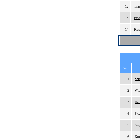
12
Tra
13
Paw
14
Kop
No.
1
Szl
2
Wie
3
Ham
4
Pic
5
Stu
6
Kur