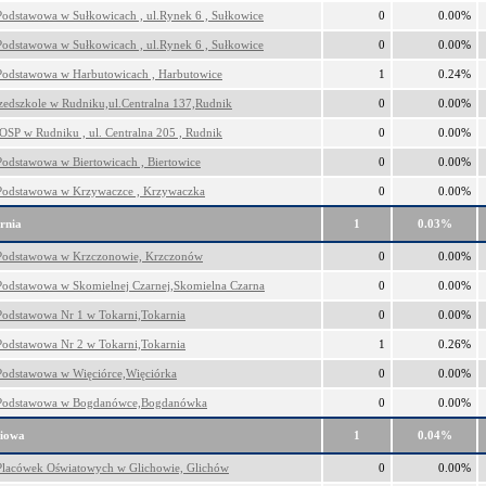
Podstawowa w Sułkowicach , ul.Rynek 6 , Sułkowice
0
0.00%
Podstawowa w Sułkowicach , ul.Rynek 6 , Sułkowice
0
0.00%
Podstawowa w Harbutowicach , Harbutowice
1
0.24%
rzedszkole w Rudniku,ul.Centralna 137,Rudnik
0
0.00%
OSP w Rudniku , ul. Centralna 205 , Rudnik
0
0.00%
Podstawowa w Biertowicach , Biertowice
0
0.00%
Podstawowa w Krzywaczce , Krzywaczka
0
0.00%
rnia
1
0.03%
Podstawowa w Krzczonowie, Krzczonów
0
0.00%
Podstawowa w Skomielnej Czarnej,Skomielna Czarna
0
0.00%
Podstawowa Nr 1 w Tokarni,Tokarnia
0
0.00%
Podstawowa Nr 2 w Tokarni,Tokarnia
1
0.26%
Podstawowa w Więciórce,Więciórka
0
0.00%
 Podstawowa w Bogdanówce,Bogdanówka
0
0.00%
iowa
1
0.04%
Placówek Oświatowych w Glichowie, Glichów
0
0.00%