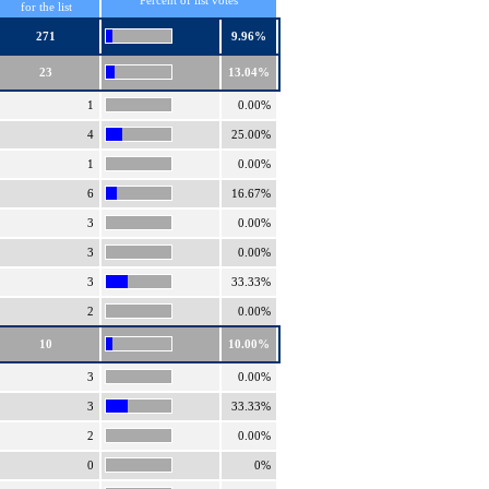
Percent of list votes
for the list
271
9.96%
23
13.04%
1
0.00%
4
25.00%
1
0.00%
6
16.67%
3
0.00%
3
0.00%
3
33.33%
2
0.00%
10
10.00%
3
0.00%
3
33.33%
2
0.00%
0
0%