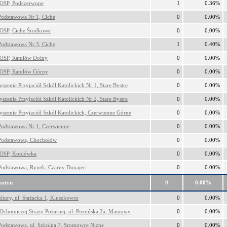
OSP, Podczerwone
1
0.36%
Podstawowa Nr 1, Ciche
0
0.00%
OSP, Ciche Środkowe
0
0.00%
Podstawowa Nr 3, Ciche
1
0.40%
OSP, Ratułów Dolny
0
0.00%
OSP, Ratułów Górny
0
0.00%
szenie Przyjaciół Szkół Katolickich Nr 1, Stare Bystre
0
0.00%
szenie Przyjaciół Szkół Katolickich Nr 2, Stare Bystre
0
0.00%
yszenie Przyjaciół Szkół Katolickich, Czerwienne Górne
0
0.00%
Podstawowa Nr 1, Czerwienne
0
0.00%
Podstawowa, Chochołów
0
0.00%
 OSP, Koniówka
0
0.00%
Podstawowa, Rynek, Czarny Dunajec
0
0.00%
sztyn
0
0.00%
tury, ul. Stażacka 1, Kluszkowce
0
0.00%
Ochotniczej Straży Pożarnej, ul. Pienińska 2a, Maniowy
0
0.00%
Podstawowa, ul. Szkolna 7, Sromowce Niżne
0
0.00%