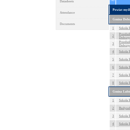
No
Datasheets
Powiat myśl
Attendance
Gmina Dobc
Documents
1
Szkoła 
Przedsz
2
Dobczy
Przedsz
3
Dobczy
4
Szkoła 
5
Szkoła 
6
Szkoła 
7
Szkoła 
8
Szkoła 
Gmina Lubi
1
Szkoła 
2
Budyne
3
Szkoła 
4
Szkoła 