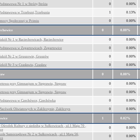
Podstawowa Nr 1 w Stróży,Stróża
0
0.00%
Podstawowa w Trzebuni,Trzebunia
1
0.13%
mocy Społecznej w Pcimiu
0
0.00%
echowice
0
0.00%
Szkół Nr 1 w Raciechowicach, Raciechowice
0
0.00%
Podstawowa w Zegartowicach, Zegartowice
0
0.00%
Szkół Nr 2 w Gruszowie, Gruszów
0
0.00%
Szkół Nr 3 w Czasławiu, Czasław
0
0.00%
raw
0
0.00%
ortowa przy Gimnazjum w Sieprawiu, Siepraw
0
0.00%
ortowa przy Gimnazjum w Sieprawiu, Siepraw
0
0.00%
Podstawowa w Czechówce, Czechówka
0
0.00%
Placówek Oświatowych w Zakliczynie, Zakliczyn
0
0.00%
owice
1
0.02%
Ośrodek Kultury z siedzibą w Sułkowicach , ul.1 Maja 70 ,
0
0.00%
ce
kole Samorządowe Nr 2 w Sułkowicach , ul.1 Maja 56,
0
0.00%
ce