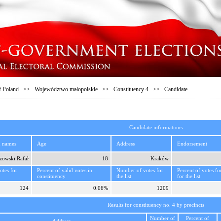
f Poland
>>
Województwo małopolskie
>>
Constituency 4
>>
Candidate
Candidate informations
d names
Age
Address
Endorsement
zowski Rafał
18
Kraków
tes for
Percent of valid votes in
Number of votes for
Percent of votes fo
constituency
the list
for the list
124
0.06%
1209
Results for constituency no. 4 by precincts
Number of
Percent of