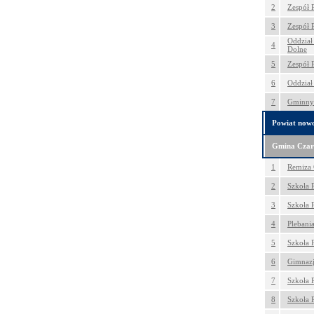
2
Zespół 
3
Zespół 
Oddział
4
Dolne
5
Zespół 
6
Oddział
7
Gminny 
Powiat nowo
Gmina Czar
1
Remiza 
2
Szkoła 
3
Szkoła 
4
Plebani
5
Szkoła 
6
Gimnazj
7
Szkoła 
8
Szkoła 