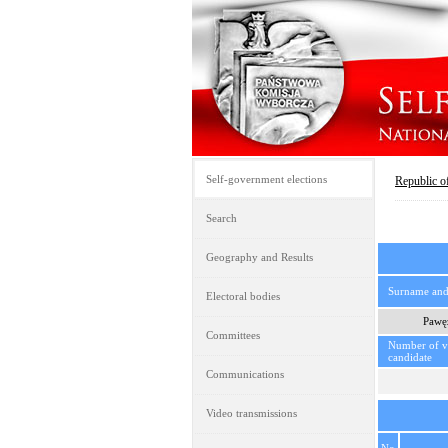
Self-government elections
Republic o
Search
Geography and Results
Surname an
Electoral bodies
Pawę
Committees
Number of vo
candidate
Communications
Video transmissions