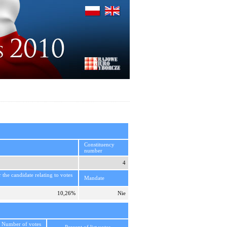
Constituency
number
4
r the candidate relating to votes
Mandate
10,26%
Nie
Number of votes