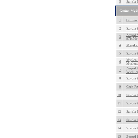
5
Szkoła 
Gmina Myśl
1
Gimnazj
2
Szkoła 
Zespół 
3
97b,Myś
4
Miejska
5
Szkoła 
Myśleni
6
Myśleni
Zespół 
7
Wielkie
8
Szkoła 
9
Cech Rz
10
Szkoła 
11
Szkoła 
12
Szkoła 
13
Szkoła 
14
Szkoła 
15
Zespół 