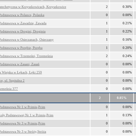
atechetyczna w Krzyszkowicach, Krzyszkowice
2
0.30%
Podstawowa w Polance, Polanka
0
0.00%
Podstawowa w Zawadzie, Zawada
1
0.21%
Podstawowa w Drogini, Droginia
1
0.22%
Podstawowa w Osieczanach, Osieczany
1
0.16%
Podstawowa w Porębie, Poręba
1
0.20%
Podstawowa w Trzemeśni, Trzemeśnia
2
0.24%
Podstawowa w Zasani, Zasań
0
0.00%
ca Wiejska w Łękach, Łęki 259
0
0.00%
e, ul. Szpitalna 2
0
0.00%
emeśnia 377
0
0.00%
2
0.05%
Podstawowa Nr 1 w Pcimiu,Pcim
0
0.00%
zkoły Podstawowej Nr 1 w Pcimiu,Pcim
1
0.13%
Podstawowa Nr 3 w Pcimiu,Pcim
0
0.00%
Podstawowa Nr 3 w Stróży,Stróża
0
0.00%