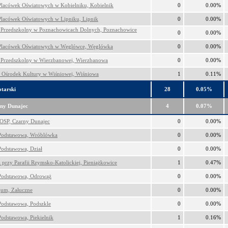
Placówek Oświatowych w Kobielniku, Kobielnik
0
0.00%
Placówek Oświatowych w Lipniku, Lipnik
0
0.00%
 Przedszkolny w Poznachowicach Dolnych, Poznachowice
0
0.00%
Placówek Oświatowych w Węglówce, Węglówka
0
0.00%
 Przedszkolny w Wierzbanowej, Wierzbanowa
0
0.00%
Ośrodek Kultury w Wiśniowej, Wiśniowa
1
0.11%
tarski
28
0.05%
ny Dunajec
4
0.07%
OSP, Czarny Dunajec
0
0.00%
Podstawowa, Wróblówka
0
0.00%
Podstawowa, Dział
0
0.00%
a przy Parafii Rzymsko-Katolickiej, Pieniążkowice
1
0.47%
Podstawowa, Odrowąż
0
0.00%
um, Załuczne
0
0.00%
Podstawowa, Podszkle
0
0.00%
Podstawowa, Piekielnik
1
0.16%