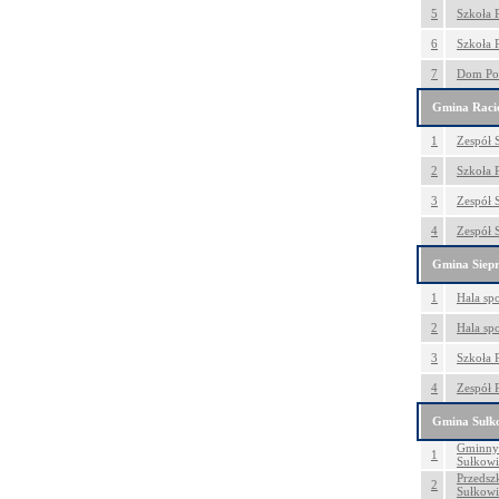
5
Szkoła 
6
Szkoła 
7
Dom Po
Gmina Raci
1
Zespół 
2
Szkoła 
3
Zespół 
4
Zespół 
Gmina Siep
1
Hala sp
2
Hala sp
3
Szkoła 
4
Zespół 
Gmina Sułk
Gminny 
1
Sułkowi
Przedsz
2
Sułkowi