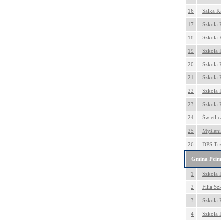
16
Salka K
17
Szkoła 
18
Szkoła 
19
Szkoła 
20
Szkoła 
21
Szkoła 
22
Szkoła 
23
Szkoła 
24
Świetli
25
Myślenic
26
DPS Trz
Gmina Pcim
1
Szkoła 
2
Filia S
3
Szkoła 
4
Szkoła 