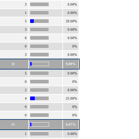
3
0.00%
1
0.00%
5
20.00%
3
0.00%
6
0.00%
0
0%
3
0.00%
11
9.09%
5
0.00%
0
0%
2
0.00%
4
25.00%
0
0%
0
0%
15
6.67%
1
0.00%