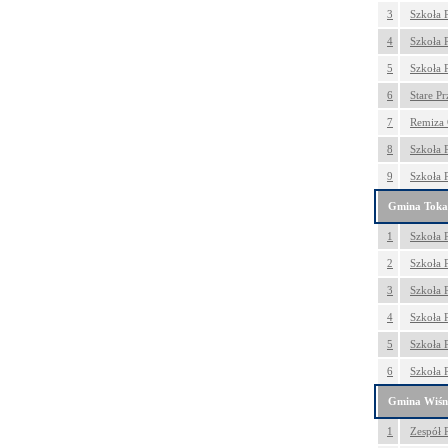
3
Szkoła 
4
Szkoła 
5
Szkoła 
6
Stare P
7
Remiza 
8
Szkoła 
9
Szkoła 
Gmina Toka
1
Szkoła 
2
Szkoła 
3
Szkoła 
4
Szkoła 
5
Szkoła 
6
Szkoła
Gmina Wiśn
1
Zespół 