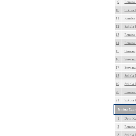
9
Remiza 
10
Szkoła 
11
Remiza 
12
Szkoła 
13
Remiza 
14
Remiza 
15
Stowarzy
16
Stowarzy
17
Stowarz
18
Szkoła 
19
Szkoła 
20
Remiza
21
Szkoła 
Gmina Czor
1
Dom Kul
2
Remiza 
3
Szkoła 