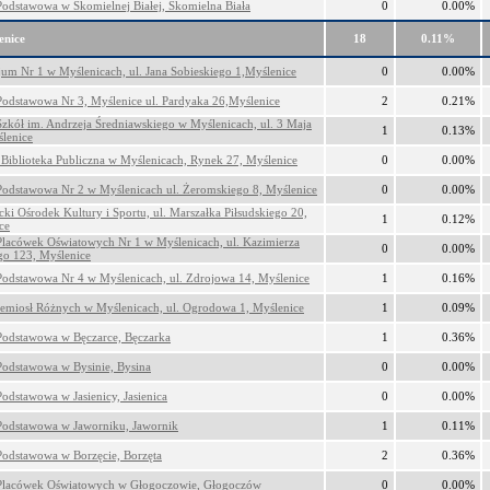
Podstawowa w Skomielnej Białej, Skomielna Biała
0
0.00%
enice
18
0.11%
um Nr 1 w Myślenicach, ul. Jana Sobieskiego 1,Myślenice
0
0.00%
Podstawowa Nr 3, Myślenice ul. Pardyaka 26,Myślenice
2
0.21%
Szkół im. Andrzeja Średniawskiego w Myślenicach, ul. 3 Maja
1
0.13%
lenice
 Biblioteka Publiczna w Myślenicach, Rynek 27, Myślenice
0
0.00%
Podstawowa Nr 2 w Myślenicach ul. Żeromskiego 8, Myślenice
0
0.00%
cki Ośrodek Kultury i Sportu, ul. Marszałka Piłsudskiego 20,
1
0.12%
ce
Placówek Oświatowych Nr 1 w Myślenicach, ul. Kazimierza
0
0.00%
go 123, Myślenice
Podstawowa Nr 4 w Myślenicach, ul. Zdrojowa 14, Myślenice
1
0.16%
emiosł Różnych w Myślenicach, ul. Ogrodowa 1, Myślenice
1
0.09%
Podstawowa w Bęczarce, Bęczarka
1
0.36%
Podstawowa w Bysinie, Bysina
0
0.00%
Podstawowa w Jasienicy, Jasienica
0
0.00%
Podstawowa w Jaworniku, Jawornik
1
0.11%
Podstawowa w Borzęcie, Borzęta
2
0.36%
Placówek Oświatowych w Głogoczowie, Głogoczów
0
0.00%