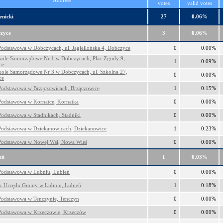
Address
votes
valid votes
enicki
27
0.06%
zyce
3
0.06%
Podstawowa w Dobczycach, ul. Jagiellońska 4, Dobczyce
0
0.00%
kole Samorządowe Nr 1 w Dobczycach, Plac Zgody 9,
1
0.09%
ce
kole Samorządowe Nr 3 w Dobczycach, ul. Szkolna 27,
0
0.00%
ce
Podstawowa w Brzączowicach, Brzączowice
1
0.15%
Podstawowa w Kornatce, Kornatka
0
0.00%
Podstawowa w Stadnikach, Stadniki
0
0.00%
Podstawowa w Dziekanowicach, Dziekanowice
1
0.23%
Podstawowa w Nowej Wsi, Nowa Wieś
0
0.00%
eń
1
0.03%
Podstawowa w Lubniu, Lubień
0
0.00%
k Urzędu Gminy w Lubniu, Lubień
1
0.18%
Podstawowa w Tenczynie, Tenczyn
0
0.00%
Podstawowa w Krzeczowie, Krzeczów
0
0.00%