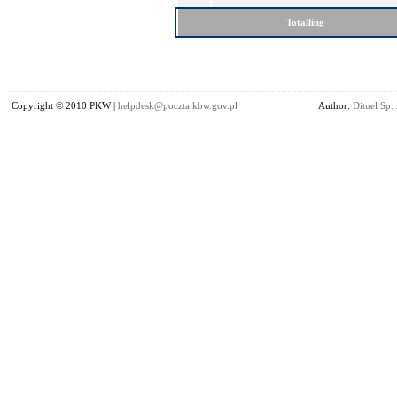
Totalling
Copyright © 2010 PKW |
helpdesk@poczta.kbw.gov.pl
Author:
Dituel Sp. 