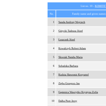
List no. 10 -
KOMITE
No.
Family name and given names
1
Sasuła Andrzej Wojciech
2
Giżycki Tadeusz Józef
3
Łuszczek Józef
4
Kowalczyk Robert Adam
5
Słowiak Natalia Maria
6
Sobańska Barbara
7
Kudzia Sławomir Krzysztof
8
Zięba Grzegorz Jan
9
Gąsienica Wawrytko Krystyna Zofia
10
Dalba Piotr Jerzy