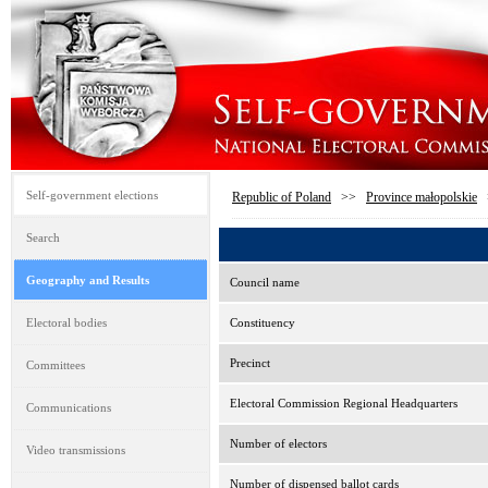
Self-government elections
Republic of Poland
>>
Province małopolskie
Search
Geography and Results
Council name
Electoral bodies
Constituency
Precinct
Committees
Electoral Commission Regional Headquarters
Communications
Number of electors
Video transmissions
Number of dispensed ballot cards