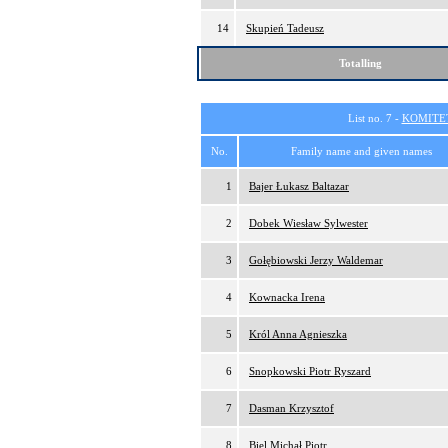
14
Skupień Tadeusz
Totalling
List no. 7 -
KOMITE
No.
Family name and given names
1
Bajer Łukasz Baltazar
2
Dobek Wiesław Sylwester
3
Gołębiowski Jerzy Waldemar
4
Kownacka Irena
5
Król Anna Agnieszka
6
Snopkowski Piotr Ryszard
7
Dasman Krzysztof
8
Biel Michał Piotr