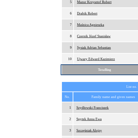
5
Mazur Krzysztof Robert
6
Drabik Robert
7
Maśnica Agnieszka
8
Czernik Józef Stanisław
9
Sysiak Adrian Sebastian
10
Ujwary Edward Kazimierz
Totalling
List no.
No.
Family name and given names
1
Szydłowski Franciszek
2
Spytek Anna Ewa
3
Szczęśniak Alojzy