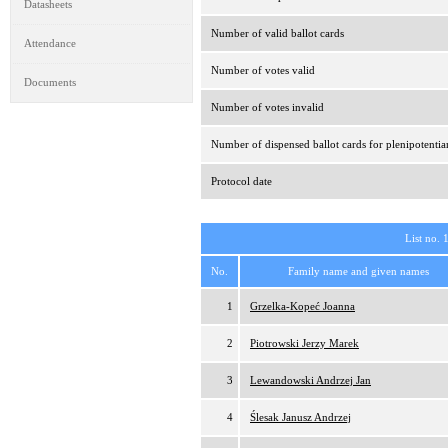
Datasheets
Number of valid ballot cards
Attendance
Number of votes valid
Documents
Number of votes invalid
Number of dispensed ballot cards for plenipotentia
Protocol date
List no. 
No.
Family name and given names
1
Grzelka-Kopeć Joanna
2
Piotrowski Jerzy Marek
3
Lewandowski Andrzej Jan
4
Ślesak Janusz Andrzej