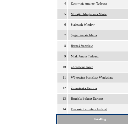
4
Zachwieja Andrzej Tadeusz
5
Morajko Małgorzata Maria
6
Stalmach Wiesław
7
Sygut Renata Maria
8
Barnaś Stanisław
9
Mlak Janusz Tadeusz
10
Zborowski Józef
11
Wójtowicz Stanisław Władysław
12
Żuławińska Urszula
13
Bandoła Łukasz Dariusz
14
Furczoń Kazimierz Andrzej
Totalling