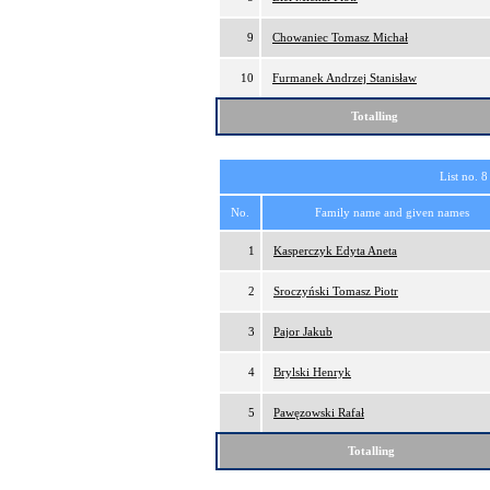
9
Chowaniec Tomasz Michał
10
Furmanek Andrzej Stanisław
Totalling
List no. 8
No.
Family name and given names
1
Kasperczyk Edyta Aneta
2
Sroczyński Tomasz Piotr
3
Pajor Jakub
4
Brylski Henryk
5
Pawęzowski Rafał
Totalling