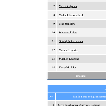
7
Makoś Zbigniew
8
Michalik Leszek Jacek
9
Pena Stanisław
10
Waniczek Robert
11
Gościej Janina Jolanta
12
Masiuk Krzysztof
13
Światłoń Krystyna
14
Kaczyński Filip
Totalling
L
No.
Family name and given name
1
Chyc-Spyrkowski Władysław Tadeusz