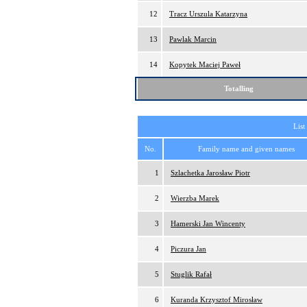
12
Tracz Urszula Katarzyna
13
Pawlak Marcin
14
Kopytek Maciej Paweł
Totalling
List
No.
Family name and given names
1
Szlachetka Jarosław Piotr
2
Wierzba Marek
3
Hamerski Jan Wincenty
4
Piczura Jan
5
Stuglik Rafał
6
Kuranda Krzysztof Mirosław