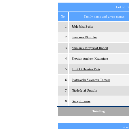
List no. 3
No.
Family name and given names
1
Jabłońska Zofia
2
Smolarek Piotr Jan
3
Smolarek Krzysztof Robert
4
Słowiak Andrzej Kazimierz
5
Łozicki Damian Piotr
6
Piotrowski Sławomir Tomasz
7
Niedośpiał Urszula
8
Gurgul Teresa
Totalling
List n