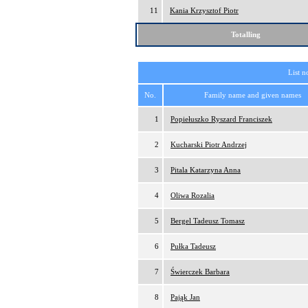
11
Kania Krzysztof Piotr
Totalling
List n
No.
Family name and given names
1
Popiełuszko Ryszard Franciszek
2
Kucharski Piotr Andrzej
3
Pitala Katarzyna Anna
4
Oliwa Rozalia
5
Bergel Tadeusz Tomasz
6
Pułka Tadeusz
7
Świerczek Barbara
8
Pająk Jan