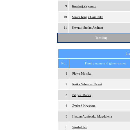
9
Kozdrój Zygmunt
10
Sarata Kinga Dominika
11
Smyrak Stefan Andrzej
Totalling
Lis
No.
Family name and given names
1
Plewa Monika
2
Rutka Sebastian Paweł
3
Filipek Marek
4
Zydroń Krystyna
5
Heszen Agnieszka Magdalena
6
Wróbel Jan