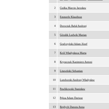
2
Ciołka Marcin Jarosław
3
Emmerle Klaudiusz
4
Dorociuk Rafał Andrzej
5
Góralik Ludwik Marian
6
Grafczyński Adam Józef
7
Król Władysława Marta
8
Kryszczuk Kazimierz Antoni
9
Litawiński Sebastian
10
Lutoborski Andrzej Władysław
11
Pawlikowski Stanisław
12
Pęksa Adam Dariusz
13
Rejdych Danuta Anna