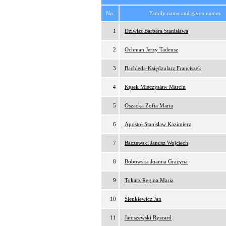
No.
Family name and given names
1
Dziwisz Barbara Stanisława
2
Ochman Jerzy Tadeusz
3
Bachleda-Księdzularz Franciszek
4
Kęsek Mieczysław Marcin
5
Oszacka Zofia Maria
6
Apostoł Stanisław Kazimierz
7
Baczewski Janusz Wojciech
8
Bobowska Joanna Grażyna
9
Tokarz Regina Maria
10
Sienkiewicz Jan
11
Janiszewski Ryszard