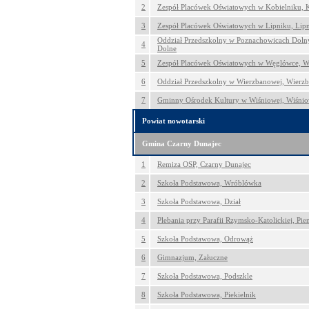
2
Zespół Placówek Oświatowych w Kobielniku, 
3
Zespół Placówek Oświatowych w Lipniku, Lip
Oddział Przedszkolny w Poznachowicach Doln
4
Dolne
5
Zespół Placówek Oświatowych w Węglówce, 
6
Oddział Przedszkolny w Wierzbanowej, Wierz
7
Gminny Ośrodek Kultury w Wiśniowej, Wiśni
Powiat nowotarski
Gmina Czarny Dunajec
1
Remiza OSP, Czarny Dunajec
2
Szkoła Podstawowa, Wróblówka
3
Szkoła Podstawowa, Dział
4
Plebania przy Parafii Rzymsko-Katolickiej, Pi
5
Szkoła Podstawowa, Odrowąż
6
Gimnazjum, Załuczne
7
Szkoła Podstawowa, Podszkle
8
Szkoła Podstawowa, Piekielnik