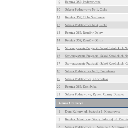
9
Remiza OSP, Podczerwone
10
Szkoła Podstawowa Nr 1, Ciche
11
Remiza OSP, Ciche Środkowe
12
Szkoła Podstawowa Nr 3, Ciche
13
Remiza OSP, Ratułów Dolny
14
Remiza OSP, Ratułów Górny
15
Stowarzyszenie Przyjaciół Szkół Katolickich Nr 
16
Stowarzyszenie Przyjaciół Szkół Katolickich Nr 
17
Stowarzyszenie Przyjaciół Szkół Katolickich, 
18
Szkoła Podstawowa Nr 1, Czerwienne
19
Szkoła Podstawowa, Chochołów
20
Remiza OSP, Koniówka
21
Szkoła Podstawowa, Rynek, Czarny Dunajec
Gmina Czorsztyn
1
Dom Kultury, ul. Stażacka 1, Kluszkowce
2
Remiza Ochotniczej Straży Pożarnej, ul. Pieni
3
Szkoła Podstawowa, ul. Szkolna 7, Sromowce 