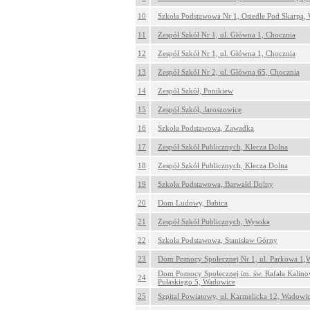
10
Szkoła Podstawowa Nr 1, Osiedle Pod Skarpą,
11
Zespół Szkół Nr 1, ul. Główna 1, Chocznia
12
Zespół Szkół Nr 1, ul. Główna 1, Chocznia
13
Zespół Szkół Nr 2, ul. Główna 65, Chocznia
14
Zespół Szkół, Ponikiew
15
Zespół Szkół, Jaroszowice
16
Szkoła Podstawowa, Zawadka
17
Zespół Szkół Publicznych, Klecza Dolna
18
Zespół Szkół Publicznych, Klecza Dolna
19
Szkoła Podstawowa, Barwałd Dolny
20
Dom Ludowy, Babica
21
Zespół Szkół Publicznych, Wysoka
22
Szkoła Podstawowa, Stanisław Górny
23
Dom Pomocy Społecznej Nr 1, ul. Parkowa 1,
Dom Pomocy Społecznej im. św. Rafała Kalinow
24
Pułaskiego 5, Wadowice
25
Szpital Powiatowy, ul. Karmelicka 12, Wadowi