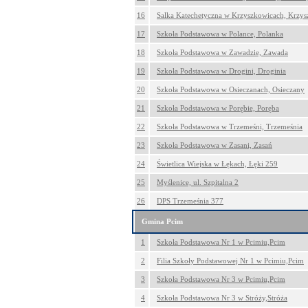
16
Salka Katechetyczna w Krzyszkowicach, Krzy
17
Szkoła Podstawowa w Polance, Polanka
18
Szkoła Podstawowa w Zawadzie, Zawada
19
Szkoła Podstawowa w Drogini, Droginia
20
Szkoła Podstawowa w Osieczanach, Osieczany
21
Szkoła Podstawowa w Porębie, Poręba
22
Szkoła Podstawowa w Trzemeśni, Trzemeśnia
23
Szkoła Podstawowa w Zasani, Zasań
24
Świetlica Wiejska w Łękach, Łęki 259
25
Myślenice, ul. Szpitalna 2
26
DPS Trzemeśnia 377
Gmina Pcim
1
Szkoła Podstawowa Nr 1 w Pcimiu,Pcim
2
Filia Szkoły Podstawowej Nr 1 w Pcimiu,Pcim
3
Szkoła Podstawowa Nr 3 w Pcimiu,Pcim
4
Szkoła Podstawowa Nr 3 w Stróży,Stróża