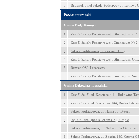
5
Budynek byłej Szkoły Podstawowej, Tarnawa 
Powiat tatrzański
Gmina Biały Dunajec
1
Zespół Szkoły Podstawowej i Gimnazjum Nr 1,
2
Zespół Szkoły Podstawowej i Gimnazjum Nr 2,
3
Szkoła Podstawowa, Gliczarów Dolny
4
Zespół Szkoły Podstawowej i Gimnazjum, Gli
5
Remiza OSP, Leszczyny
6
Zespół Szkoły Podstawowej i Gimnazjum, Sier
Gmina Bukowina Tatrzańska
1
Zespół Szkół, ul. Kościuszki 11, Bukowina Tat
2
Zespół Szkół, ul. Środkowa 184, Białka Tatrza
3
Szkoła Podstawowa, ul. Halna 58, Brzegi
4
"Śpisko Izba" (nad sklepem GS), Jurgów
5
Szkoła Podstawowa, ul. Nadwodnia 140, Czarn
6
Szkoła Podstawowa, ul. Zagóra 149, Czarna Gó