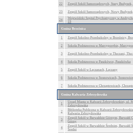
22
Zespół Szkół Samorządowych, Stary Budynek,
23
Zespół Szkół Samorządowych, Nowy Budynek,
Wojewódzki Szpital Psychiatryczny w Andrych
24
19
Gmina Brzeźnica
1
Zespół Szkolno-Przedszkolny w Brzeźnicy, Brz
2
Szkoła Podstawowa w Marcyporębie, Marcypo
3
Zespół Szkolno-Przedszkolny w Tłuczani, Tłuc
4
Szkoła Podstawowa w Paszkówce, Paszkówka
5
Zespół Szkół w Łączanach, Łączany
6
Szkoła Podstawowa w Sosnowicach, Sosnowice
7
Szkoła Podstawowa w Chrząstowicach, Chrząst
Gmina Kalwaria Zebrzydowska
Urząd Miasta w Kalwarii Zebrzydowskiej, ul. M
1
Zebrzydowska
Biblioteka Publiczna w Kalwarii Zebrzydowskiej
2
Kalwaria Zebrzydowska
Zespół Szkół w Barwałdzie Górnym, Barwałd 
3
Górny
Zespół Szkół w Barwałdzie Średnim, Barwałd Ś
4
Średni