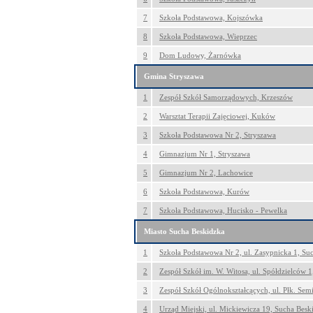
7
Szkoła Podstawowa, Kojszówka
8
Szkoła Podstawowa, Wieprzec
9
Dom Ludowy, Żarnówka
Gmina Stryszawa
1
Zespół Szkół Samorządowych, Krzeszów
2
Warsztat Terapii Zajęciowej, Kuków
3
Szkoła Podstawowa Nr 2, Stryszawa
4
Gimnazjum Nr 1, Stryszawa
5
Gimnazjum Nr 2, Lachowice
6
Szkoła Podstawowa, Kurów
7
Szkoła Podstawowa, Hucisko - Pewelka
Miasto Sucha Beskidzka
1
Szkoła Podstawowa Nr 2, ul. Zasypnicka 1, Su
2
Zespół Szkół im. W. Witosa, ul. Spółdzielców 
3
Zespół Szkół Ogólnokształcących, ul. Płk. Sem
4
Urząd Miejski, ul. Mickiewicza 19, Sucha Besk