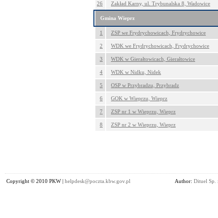
26
Zakład Karny, ul. Trybunalska 8, Wadowice
Gmina Wieprz
1
ZSP we Frydrychowicach, Frydrychowice
2
WDK we Frydrychowicach, Frydrychowice
3
WDK w Gierałtowicach, Gierałtowice
4
WDK w Nidku, Nidek
5
OSP w Przybradzu, Przybradz
6
GOK w Wieprzu, Wieprz
7
ZSP nr 1 w Wieprzu, Wieprz
8
ZSP nr 2 w Wieprzu, Wieprz
Copyright © 2010 PKW |
helpdesk@poczta.kbw.gov.pl
Author:
Dituel Sp. 