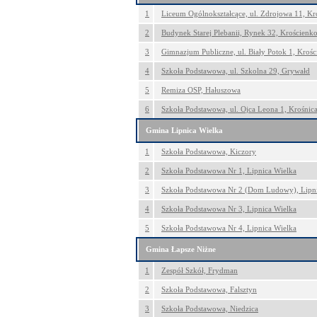
1
Liceum Ogólnokształcące, ul. Zdrojowa 11, K
2
Budynek Starej Plebanii, Rynek 32, Krościen
3
Gimnazjum Publiczne, ul. Biały Potok 1, Kroś
4
Szkoła Podstawowa, ul. Szkolna 29, Grywałd
5
Remiza OSP, Hałuszowa
6
Szkoła Podstawowa, ul. Ojca Leona 1, Krośnic
Gmina Lipnica Wielka
1
Szkoła Podstawowa, Kiczory
2
Szkoła Podstawowa Nr 1, Lipnica Wielka
3
Szkoła Podstawowa Nr 2 (Dom Ludowy), Lipni
4
Szkoła Podstawowa Nr 3, Lipnica Wielka
5
Szkoła Podstawowa Nr 4, Lipnica Wielka
Gmina Łapsze Niżne
1
Zespół Szkół, Frydman
2
Szkoła Podstawowa, Falsztyn
3
Szkoła Podstawowa, Niedzica