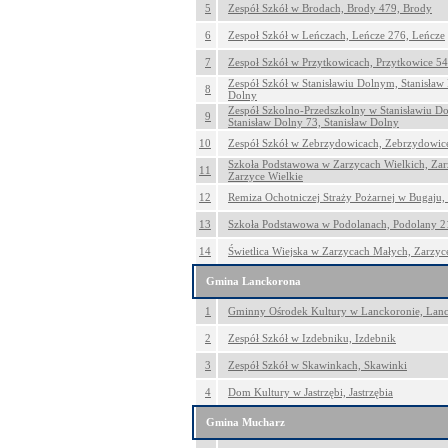
5
Zespół Szkół w Brodach, Brody 479, Brody
6
Zespoł Szkół w Leńczach, Leńcze 276, Leńcze
7
Zespoł Szkół w Przytkowicach, Przytkowice 54
Zespół Szkół w Stanisławiu Dolnym, Stanisław
8
Dolny
Zespół Szkolno-Przedszkolny w Stanisławiu D
9
Stanisław Dolny 73, Stanisław Dolny
10
Zespół Szkół w Zebrzydowicach, Zebrzydowic
Szkoła Podstawowa w Zarzycach Wielkich, Zar
11
Zarzyce Wielkie
12
Remiza Ochotniczej Straży Pożarnej w Bugaju,
13
Szkoła Podstawowa w Podolanach, Podolany 2
14
Świetlica Wiejska w Zarzycach Małych, Zarzyc
Gmina Lanckorona
1
Gminny Ośrodek Kultury w Lanckoronie, Lan
2
Zespół Szkół w Izdebniku, Izdebnik
3
Zespół Szkół w Skawinkach, Skawinki
4
Dom Kultury w Jastrzębi, Jastrzębia
Gmina Mucharz