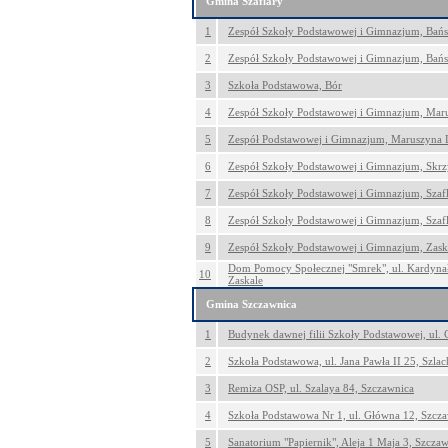
Gmina Szaflary
1
Zespół Szkoły Podstawowej i Gimnazjum, Bań
2
Zespół Szkoły Podstawowej i Gimnazjum, Bań
3
Szkoła Podstawowa, Bór
4
Zespół Szkoły Podstawowej i Gimnazjum, Mar
5
Zespół Podstawowej i Gimnazjum, Maruszyna 
6
Zespół Szkoły Podstawowej i Gimnazjum, Skr
7
Zespół Szkoły Podstawowej i Gimnazjum, Szaf
8
Zespół Szkoły Podstawowej i Gimnazjum, Szaf
9
Zespół Szkoły Podstawowej i Gimnazjum, Zask
Dom Pomocy Społecznej "Smrek", ul. Kardynał
10
Zaskale
Gmina Szczawnica
1
Budynek dawnej filii Szkoły Podstawowej, ul.
2
Szkoła Podstawowa, ul. Jana Pawła II 25, Szla
3
Remiza OSP, ul. Szalaya 84, Szczawnica
4
Szkoła Podstawowa Nr 1, ul. Główna 12, Szcz
5
Sanatorium "Papiernik", Aleja 1 Maja 3, Szcza