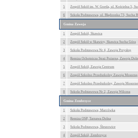
5
Zespół Szkół im. W. Goetla, ul. Kościelna 5, S
6
Szkoła Podstawowa, ul. Błądzonka 73, Sucha B
Gmina Zawoja
1
Zespół Szkół, Skawica
2
Zespół Szkół w Skawicy, Skawica Sucha Góra
3
Szkoła Podstawowa Nr 4, Zawoja Przysłop
4
Remiza Ochotnicza Straż Pożarna, Zawoja Dol
5
Zespół Szkół, Zawoja Centrum
6
Zespół Szkolno Przedszkolny Zawoja Mosorne
7
Zespół Szkolno Przedszkolny, Zawoja Mosorne
8
Szkoła Podstawowa Nr 2, Zawoja Wilczna
Gmina Zembrzyce
1
Szkoła Podstawowa, Marcówka
2
Remiza OSP, Tarnawa Dolna
3
Szkoła Podstawowa, Śleszowice
4
Zespół Szkół, Zembrzyce