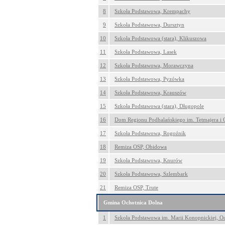
8
Szkoła Podstawowa, Krempachy
9
Szkoła Podstawowa, Dursztyn
10
Szkoła Podstawowa (stara), Klikuszowa
11
Szkoła Podstawowa, Lasek
12
Szkoła Podstawowa, Morawczyna
13
Szkoła Podstawowa, Pyzówka
14
Szkoła Podstawowa, Krauszów
15
Szkoła Podstawowa (stara), Długopole
16
Dom Regionu Podhalańskiego im. Tetmajera i 
17
Szkoła Podstawowa, Rogoźnik
18
Remiza OSP, Obidowa
19
Szkoła Podstawowa, Knurów
20
Szkoła Podstawowa, Szlembark
21
Remiza OSP, Trute
Gmina Ochotnica Dolna
1
Szkoła Podstawowa im. Marii Konopnickiej, O