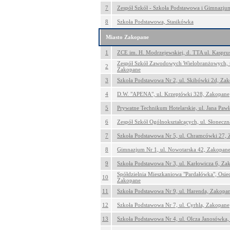
7
Zespół Szkół - Szkoła Podstawowa i Gimnazju
8
Szkoła Podstawowa, Stasikówka
Miasto Zakopane
1
ZCE im. H. Modrzejewskiej, d. TTA ul. Kaspru
Zespół Szkół Zawodowych Wielobranżowych, u
2
Zakopane
3
Szkoła Podstawowa Nr 2, ul. Skibówki 2d, Za
4
D.W. "APENA", ul. Krzeptówki 328, Zakopane
5
Prywatne Technikum Hotelarskie, ul. Jana Pawł
6
Zespół Szkół Ogólnokształcących, ul. Słonecz
7
Szkoła Podstawowa Nr 5, ul. Chramcówki 27,
8
Gimnazjum Nr 1, ul. Nowotarska 42, Zakopan
9
Szkoła Podstawowa Nr 3, ul. Karłowicza 6, Za
Spółdzielnia Mieszkaniowa "Pardałówka", Osie
10
Zakopane
11
Szkoła Podstawowa Nr 9, ul. Harenda, Zakopa
12
Szkoła Podstawowa Nr 7, ul. Cyrhla, Zakopane
13
Szkoła Podstawowa Nr 4, ul. Olcza Janosówka