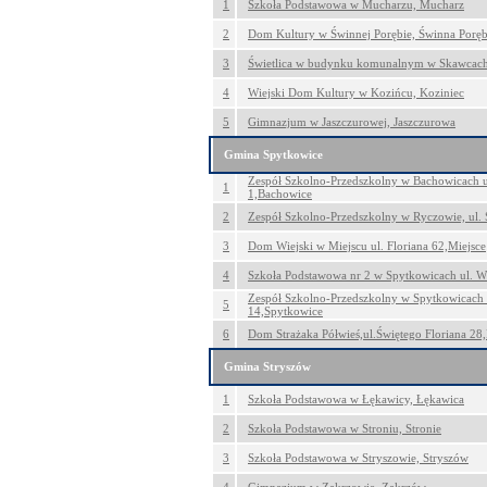
1
Szkoła Podstawowa w Mucharzu, Mucharz
2
Dom Kultury w Świnnej Porębie, Świnna Porę
3
Świetlica w budynku komunalnym w Skawcac
4
Wiejski Dom Kultury w Kozińcu, Koziniec
5
Gimnazjum w Jaszczurowej, Jaszczurowa
Gmina Spytkowice
Zespół Szkolno-Przedszkolny w Bachowicach u
1
1,Bachowice
2
Zespół Szkolno-Przedszkolny w Ryczowie, ul.
3
Dom Wiejski w Miejscu ul. Floriana 62,Miejsce
4
Szkoła Podstawowa nr 2 w Spytkowicach ul. W
Zespół Szkolno-Przedszkolny w Spytkowicach 
5
14,Spytkowice
6
Dom Strażaka Półwieś,ul.Świętego Floriana 28,
Gmina Stryszów
1
Szkoła Podstawowa w Łękawicy, Łękawica
2
Szkoła Podstawowa w Stroniu, Stronie
3
Szkoła Podstawowa w Stryszowie, Stryszów