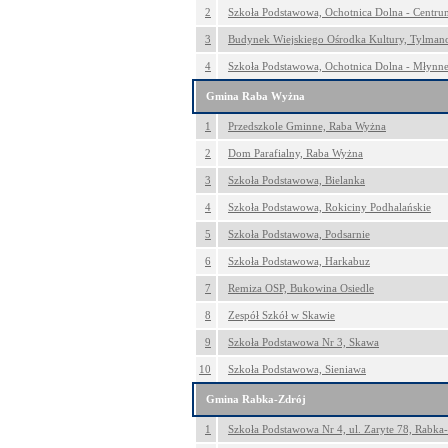
2
Szkoła Podstawowa, Ochotnica Dolna - Centru
3
Budynek Wiejskiego Ośrodka Kultury, Tylma
4
Szkoła Podstawowa, Ochotnica Dolna - Młynn
Gmina Raba Wyżna
1
Przedszkole Gminne, Raba Wyżna
2
Dom Parafialny, Raba Wyżna
3
Szkoła Podstawowa, Bielanka
4
Szkoła Podstawowa, Rokiciny Podhalańskie
5
Szkoła Podstawowa, Podsarnie
6
Szkoła Podstawowa, Harkabuz
7
Remiza OSP, Bukowina Osiedle
8
Zespół Szkół w Skawie
9
Szkoła Podstawowa Nr 3, Skawa
10
Szkoła Podstawowa, Sieniawa
Gmina Rabka-Zdrój
1
Szkoła Podstawowa Nr 4, ul. Zaryte 78, Rabka