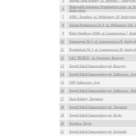
5
Miejski Dom Kultury, ul. Szewska 7, Andrych
Małopolski Inkubator Przedsiębiorczości, ul. S
6
Andrychów
7
ASM - Świetlica, ul. Włókniarzy 18, Andrychó
8
Szkoła Podstawowa Nr 4, ul. Włókniarzy 10a,
9
Klub Osiedlowy ASM, ul. Lenartowicza 7, An
10
Gimnazjum Nr 2, ul. Lenartowicza 26, Andry
11
Przedszkole Nr 3, ul. Lenartowicza 36, Andry
12
LKS "BURZA", ul. Sportowa, Roczyny
13
Zespół Szkół Samorządowych, Roczyny
14
Zespół Szkół Samorządowych, Sułkowice - Łę
15
OSP, Sułkowice - Łęg
16
Zespół Szkół Samorządowych, Sułkowice - Bol
17
Dom Kultury, Targanice
18
Zespół Szkół Samorządowych, Targanice
19
Zespół Szkół Samorządowych, Rzyki
20
Świetlica, Rzyki
21
Zespół Szkół Samorządowych, Zagórnik