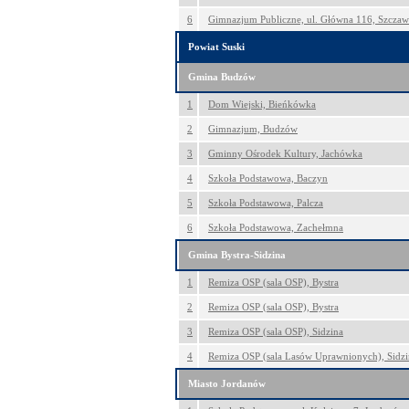
6
Gimnazjum Publiczne, ul. Główna 116, Szczaw
Powiat Suski
Gmina Budzów
1
Dom Wiejski, Bieńkówka
2
Gimnazjum, Budzów
3
Gminny Ośrodek Kultury, Jachówka
4
Szkoła Podstawowa, Baczyn
5
Szkoła Podstawowa, Palcza
6
Szkoła Podstawowa, Zachełmna
Gmina Bystra-Sidzina
1
Remiza OSP (sala OSP), Bystra
2
Remiza OSP (sala OSP), Bystra
3
Remiza OSP (sala OSP), Sidzina
4
Remiza OSP (sala Lasów Uprawnionych), Sidzi
Miasto Jordanów