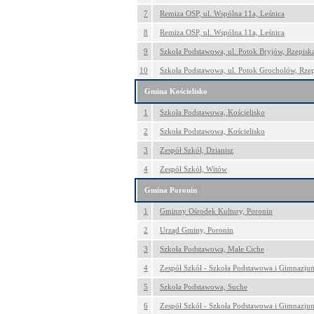
7
Remiza OSP, ul. Wspólna 11a, Leśnica
8
Remiza OSP, ul. Wspólna 11a, Leśnica
9
Szkoła Podstawowa, ul. Potok Bryjów, Rzepisk
10
Szkoła Podstawowa, ul. Potok Grocholów, Rzep
Gmina Kościelisko
1
Szkoła Podstawowa, Kościelisko
2
Szkoła Podstawowa, Kościelisko
3
Zespół Szkół, Dzianisz
4
Zespół Szkół, Witów
Gmina Poronin
1
Gminny Ośrodek Kultury, Poronin
2
Urząd Gminy, Poronin
3
Szkoła Podstawowa, Małe Ciche
4
Zespół Szkół - Szkoła Podstawowa i Gimnazju
5
Szkoła Podstawowa, Suche
6
Zespół Szkół - Szkoła Podstawowa i Gimnazju