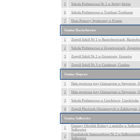
5
Szkoła Podstawowa Nr 1 w Stróży,Stróża
6
Szkoła Podstawowa w Trzebuni,Trzebunia
7
Dom Pomocy Społecznej w Pcimiu
Gmina Raciechowice
1
Zespół Szkół Nr 1 w Raciechowicach, Raciech
2
Szkoła Podstawowa w Zegartowicach, Zegarto
3
Zespół Szkół Nr 2 w Gruszowie, Gruszów
4
Zespół Szkół Nr 3 w Czasławiu, Czasław
Gmina Siepraw
1
Hala sportowa przy Gimnazjum w Sieprawiu, S
2
Hala sportowa przy Gimnazjum w Sieprawiu, S
3
Szkoła Podstawowa w Czechówce, Czechówka
4
Zespół Placówek Oświatowych w Zakliczynie, 
Gmina Sułkowice
Gminny Ośrodek Kultury z siedzibą w Sułkowic
1
Sułkowice
Przedszkole Samorządowe Nr 2 w Sułkowicach 
2
Sułkowice