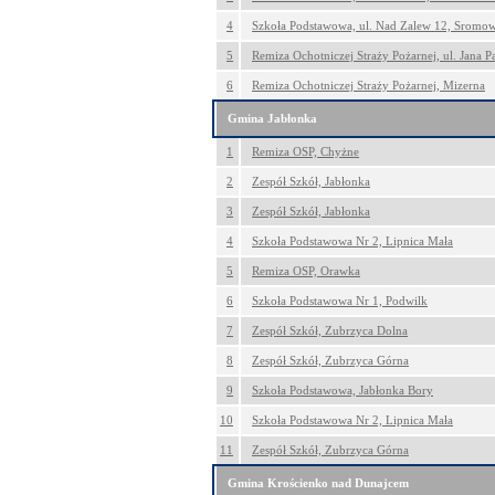
4
Szkoła Podstawowa, ul. Nad Zalew 12, Sromo
5
Remiza Ochotniczej Straży Pożarnej, ul. Jana P
6
Remiza Ochotniczej Straży Pożarnej, Mizerna
Gmina Jabłonka
1
Remiza OSP, Chyżne
2
Zespół Szkół, Jabłonka
3
Zespół Szkół, Jabłonka
4
Szkoła Podstawowa Nr 2, Lipnica Mała
5
Remiza OSP, Orawka
6
Szkoła Podstawowa Nr 1, Podwilk
7
Zespół Szkół, Zubrzyca Dolna
8
Zespół Szkół, Zubrzyca Górna
9
Szkoła Podstawowa, Jabłonka Bory
10
Szkoła Podstawowa Nr 2, Lipnica Mała
11
Zespół Szkół, Zubrzyca Górna
Gmina Krościenko nad Dunajcem