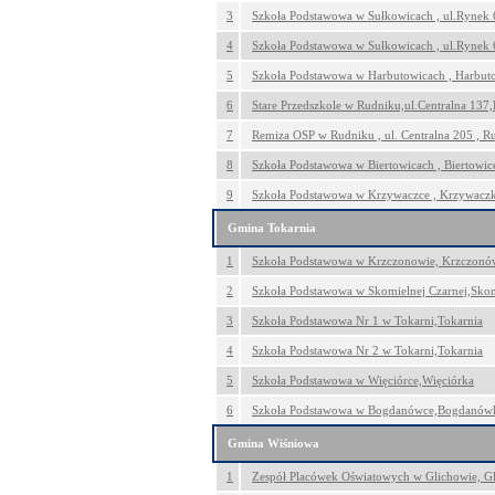
3
Szkoła Podstawowa w Sułkowicach , ul.Rynek 
4
Szkoła Podstawowa w Sułkowicach , ul.Rynek 
5
Szkoła Podstawowa w Harbutowicach , Harbut
6
Stare Przedszkole w Rudniku,ul.Centralna 137
7
Remiza OSP w Rudniku , ul. Centralna 205 , R
8
Szkoła Podstawowa w Biertowicach , Biertowic
9
Szkoła Podstawowa w Krzywaczce , Krzywacz
Gmina Tokarnia
1
Szkoła Podstawowa w Krzczonowie, Krzczonó
2
Szkoła Podstawowa w Skomielnej Czarnej,Sko
3
Szkoła Podstawowa Nr 1 w Tokarni,Tokarnia
4
Szkoła Podstawowa Nr 2 w Tokarni,Tokarnia
5
Szkoła Podstawowa w Więciórce,Więciórka
6
Szkoła Podstawowa w Bogdanówce,Bogdanów
Gmina Wiśniowa
1
Zespół Placówek Oświatowych w Glichowie, G