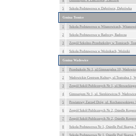
4
Gimnazjum w Zakrzowie, Zakrzów
5
Szkoła Podstawowa w Dąbrówce, Dąbrówka
Gmina Tomice
1
Szkoła Podstawowa w Witanowicach, Witanowi
2
Szkoła Podstawowa w Radoczy, Radocza
3
Zespół Szkolno-Przedszkolny w Tomicach, To
4
Szkoła Podstawowa w Woźnikach, Woźniki
Gmina Wadowice
1
Przedszkole Nr 1, ul.Gimnazjalna 10, Wadowic
2
Wadowickie Centrum Kultury, ul.Teatralna 1, 
3
Zespół Szkół Publicznych Nr 1, ul.Słowackieg
4
Gimnazjum Nr 1, ul. Sienkiewicza 9, Wadowic
5
Powiatowy Zarząd Dróg, ul. Kochanowskiego 
6
Zespół Szkół Publicznych Nr 2, Osiedle Koper
7
Zespół Szkół Publicznych Nr 2, Osiedle Koper
8
Szkoła Podstawowa Nr 1, Osiedle Pod Skarpą,
9
Szkoła Podstawowa Nr 1, Osiedle Pod Skarpą,