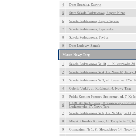
4
Dom Strażaka, Kacwin
5
Stara Szkoła Podstawowa, Łapsze Niżne
6
Szkoła Podstawowa, Łapsze Wyżne
7
Szkoła Podstawowa, Łapszanka
8
Szkoła Podstawowa, Trybsz
9
Dom Ludowy, Zamek
Miasto Nowy Targ
1
Szkoła Podstawowa Nr 10, ul. Klikuszówka 30
2
Szkoła Podstawowa Nr 4, Os. Niwa 18, Nowy 
3
Szkoła Podstawowa Nr 3, ul. Kowaniec 125a, 
4
Galeria "Jatki", ul. Kościuszki 4, Nowy Targ
5
Polski Komitet Pomocy Społecznej, ul. T. Kośc
CARITAS Archidiecezji Krakowskiej - oddział
6
Ludźmierska 17, Nowy Targ
7
Szkoła Podstawowa Nr 6, Os. Na Skarpie 11, 
8
Miejski Ośrodek Kultury, Al. Tysiąclecia 37, 
9
Gimnazjum Nr 1, Pl. Słowackiego 14, Nowy T