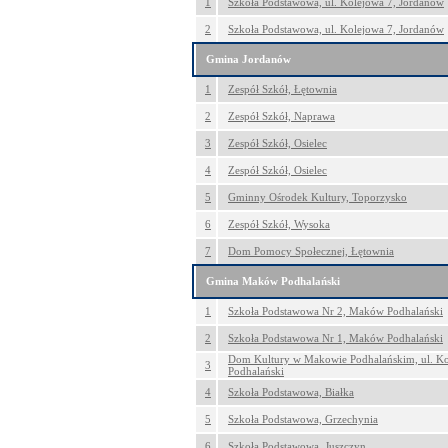
1
Szkoła Podstawowa, ul. Kolejowa 7, Jordanów
2
Szkoła Podstawowa, ul. Kolejowa 7, Jordanów
Gmina Jordanów
1
Zespół Szkół, Łętownia
2
Zespół Szkół, Naprawa
3
Zespół Szkół, Osielec
4
Zespół Szkół, Osielec
5
Gminny Ośrodek Kultury, Toporzysko
6
Zespół Szkół, Wysoka
7
Dom Pomocy Społecznej, Łętownia
Gmina Maków Podhalański
1
Szkoła Podstawowa Nr 2, Maków Podhalański
2
Szkoła Podstawowa Nr 1, Maków Podhalański
Dom Kultury w Makowie Podhalańskim, ul. Ko
3
Podhalański
4
Szkoła Podstawowa, Białka
5
Szkoła Podstawowa, Grzechynia
6
Szkoła Podstawowa, Juszczyn