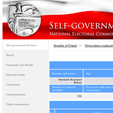
Self-government elections
Republic of Poland
>>
Województwo małopols
Search
Geography and Results
Surname and names
Age
Electoral bodies
Smolarek Krzysztof
Robert
Committees
Number of votes for
Percent of valid votes 
candidate
constituency
Communications
200
Video transmissions