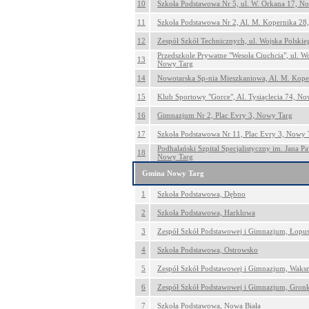
10
Szkoła Podstawowa Nr 5, ul. W. Orkana 17, N
11
Szkoła Podstawowa Nr 2, Al. M. Kopernika 28
12
Zespół Szkół Technicznych, ul. Wojska Polski
Przedszkole Prywatne "Wesoła Ciuchcia", ul. W
13
Nowy Targ
14
Nowotarska Sp-nia Mieszkaniowa, Al. M. Kope
15
Klub Sportowy "Gorce", Al. Tysiąclecia 74, N
16
Gimnazjum Nr 2, Plac Evry 3, Nowy Targ
17
Szkoła Podstawowa Nr 11, Plac Evry 3, Nowy 
Podhalański Szpital Specjalistyczny im. Jana Paw
18
Nowy Targ
Gmina Nowy Targ
1
Szkoła Podstawowa, Dębno
2
Szkoła Podstawowa, Harklowa
3
Zespół Szkół Podstawowej i Gimnazjum, Łopu
4
Szkoła Podstawowa, Ostrowsko
5
Zespół Szkół Podstawowej i Gimnazjum, Wak
6
Zespół Szkół Podstawowej i Gimnazjum, Gro
7
Szkoła Podstawowa, Nowa Biała