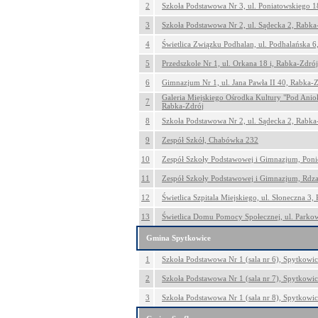
2
Szkoła Podstawowa Nr 3, ul. Poniatowskiego 1
3
Szkoła Podstawowa Nr 2, ul. Sądecka 2, Rabka
4
Świetlica Związku Podhalan, ul. Podhalańska 6
5
Przedszkole Nr 1, ul. Orkana 18 i, Rabka-Zdrój
6
Gimnazjum Nr 1, ul. Jana Pawła II 40, Rabka-
Galeria Miejskiego Ośrodka Kultury "Pod Anioł
7
Rabka-Zdrój
8
Szkoła Podstawowa Nr 2, ul. Sądecka 2, Rabka
9
Zespół Szkół, Chabówka 232
10
Zespół Szkoły Podstawowej i Gimnazjum, Poni
11
Zespół Szkoły Podstawowej i Gimnazjum, Rdz
12
Świetlica Szpitala Miejskiego, ul. Słoneczna 3,
13
Świetlica Domu Pomocy Społecznej, ul. Parko
Gmina Spytkowice
1
Szkoła Podstawowa Nr 1 (sala nr 6), Spytkowi
2
Szkoła Podstawowa Nr 1 (sala nr 7), Spytkowi
3
Szkoła Podstawowa Nr 1 (sala nr 8), Spytkowi