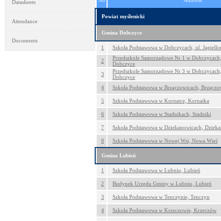
No
Address
Datasheets
Powiat myślenicki
Attendance
Gmina Dobczyce
Documents
1
Szkoła Podstawowa w Dobczycach, ul. Jagiello
Przedszkole Samorządowe Nr 1 w Dobczycach,
2
Dobczyce
Przedszkole Samorządowe Nr 3 w Dobczycach, 
3
Dobczyce
4
Szkoła Podstawowa w Brzączowicach, Brzączo
5
Szkoła Podstawowa w Kornatce, Kornatka
6
Szkoła Podstawowa w Stadnikach, Stadniki
7
Szkoła Podstawowa w Dziekanowicach, Dziek
8
Szkoła Podstawowa w Nowej Wsi, Nowa Wieś
Gmina Lubień
1
Szkoła Podstawowa w Lubniu, Lubień
2
Budynek Urzędu Gminy w Lubniu, Lubień
3
Szkoła Podstawowa w Tenczynie, Tenczyn
4
Szkoła Podstawowa w Krzeczowie, Krzeczów