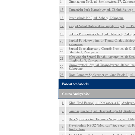
14
Gimnazjum Nr 2, ul. Sienkiewicza 27, Zakopa
15
Tatrzański Park Narodowy, ul. Chałubińskiego
16
Przedszkole Nr 9, ul. Sabały, Zakopane
17
Zespół Szkół Hotelarsko-Turystycznych, ul. P
18
Szkoła Podstawowa Nr 1, ul. Orkana 6, Zakop
Szpital Powiatowy im. dr Tytusa Chałubińskieg
19
Zakopane
Szpital Specjalistyczny Chorób Płuc im. dr O. 
20
Gładkie 1, Zakopane
Wojewódzki Szpital Rehabilitacyjny im. dr Stefa
21
Ciągłówka 9, Zakopane
Uniwersytecki Szpital Ortopedyczno-Rehabilitac
22
Zakopane
23
Dom Pomocy Społecznej im. Jana Pawła II, ul.
Powiat wadowicki
Gmina Andrychów
1
Klub "Pod Basztą", ul. Krakowska 69, Andryc
2
Gimnazjum Nr 1, ul. Daszyńskiego 14, Andry
3
Hala Sportowa im. Tadeusza Szlagora, ul. 1 M
Przychodnia NZOZ "Medican" Sp. z o.o., ul. K
4
Andrychów