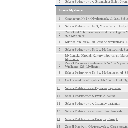
5
Szkoła Podstawowa w Skomielnej Białej, Skomi
Gmina Myślenice
1
Gimnazjum Nr 1 w Myślenicach, ul. Jana Sobie
2
Szkoła Podstawowa Nr 3, Myślenice ul. Pardya
Zespół Szkół im. Andrzeja Średniawskiego w M
3
97b,Myślenice
4
Miejska Biblioteka Publiczna w Myślenicach, 
5
Szkoła Podstawowa Nr 2 w Myślenicach ul. Że
Myślenicki Ośrodek Kultury i Sportu, ul. Marsz
6
Myślenice
Zespół Placówek Oświatowych Nr 1 w Myślenic
7
Wielkiego 123, Myślenice
8
Szkoła Podstawowa Nr 4 w Myślenicach, ul. Z
9
Cech Rzemiosł Różnych w Myślenicach, ul. Og
10
Szkoła Podstawowa w Bęczarce, Bęczarka
11
Szkoła Podstawowa w Bysinie, Bysina
12
Szkoła Podstawowa w Jasienicy, Jasienica
13
Szkoła Podstawowa w Jaworniku, Jawornik
14
Szkoła Podstawowa w Borzęcie, Borzęta
15
Zespół Placówek Oświatowych w Głogoczowie