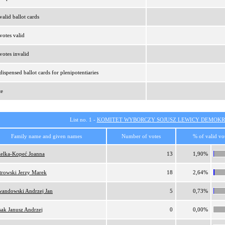
alid ballot cards
otes valid
otes invalid
ispensed ballot cards for plenipotentiaries
te
List no. 1 -
KOMITET WYBORCZY SOJUSZ LEWICY DEMOKR
Family name and given names
Number of votes
% of valid vo
elka-Kopeć Joanna
13
1,90%
trowski Jerzy Marek
18
2,64%
andowski Andrzej Jan
5
0,73%
sak Janusz Andrzej
0
0,00%