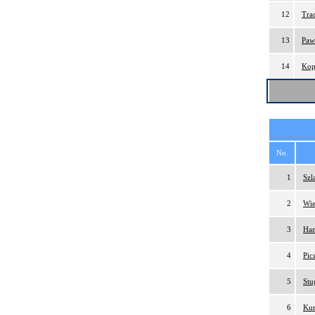
12
Tra
13
Paw
14
Kop
No.
1
Szl
2
Wie
3
Ham
4
Pic
5
Stu
6
Kur