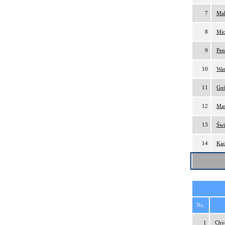
7
Mak
8
Mic
9
Pen
10
Wan
11
Goś
12
Mas
13
Świ
14
Kac
No.
1
Chy