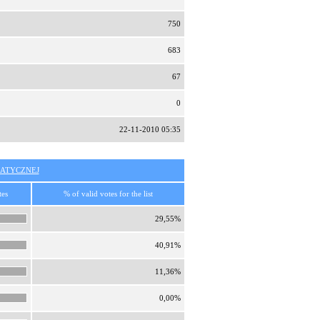
750
683
67
0
22-11-2010 05:35
ATYCZNEJ
tes
% of valid votes for the list
29,55%
40,91%
11,36%
0,00%