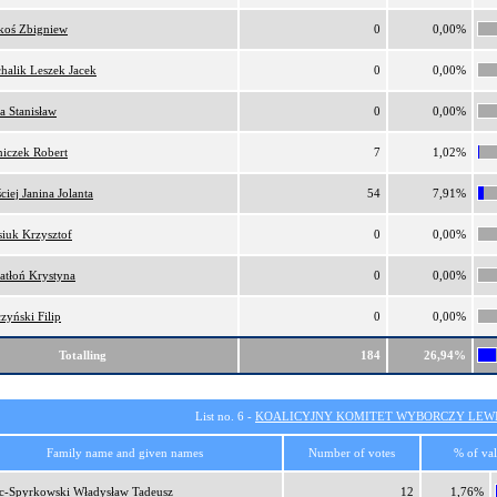
oś Zbigniew
0
0,00%
halik Leszek Jacek
0
0,00%
a Stanisław
0
0,00%
iczek Robert
7
1,02%
ciej Janina Jolanta
54
7,91%
iuk Krzysztof
0
0,00%
atłoń Krystyna
0
0,00%
zyński Filip
0
0,00%
Totalling
184
26,94%
List no. 6 -
KOALICYJNY KOMITET WYBORCZY LEW
Family name and given names
Number of votes
% of val
c-Spyrkowski Władysław Tadeusz
12
1,76%