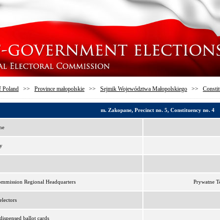
f Poland
>>
Province małopolskie
>>
Sejmik Województwa Małopolskiego
>>
Constit
m. Zakopane, Precinct no. 5, Constituency no. 4
me
y
ommission Regional Headquarters
Prywatne Te
lectors
ispensed ballot cards