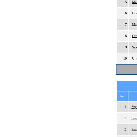
5
Maz
6
Dra
7
Maś
8
Cze
9
Sys
10
Uj
No.
1
Szy
2
Spy
3
Szc