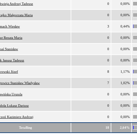
hwieja Andrzej Tadeusz
0
0,00%
ajko Małgorzata Maria
0
0,00%
lmach Wiesław
3
0,44%
ut Renata Maria
0
0,00%
naś Stanisław
0
0,00%
k Janusz Tadeusz
0
0,00%
rowski Józef
8
1,17%
towicz Stanisław Władysław
7
1,02%
awińska Urszula
0
0,00%
doła Łukasz Dariusz
0
0,00%
czoń Kazimierz Andrzej
0
0,00%
Totalling
18
2,64%