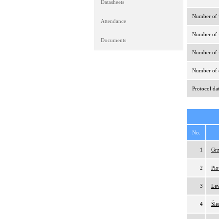
Datasheets
Number of v
Attendance
Number of v
Documents
Number of v
Number of d
Protocol da
No.
1
Grz
2
Pio
3
Lew
4
Śle