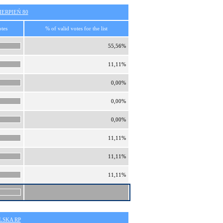
ERPIEŃ 80
otes
% of valid votes for the list
55,56%
11,11%
0,00%
0,00%
0,00%
11,11%
11,11%
11,11%
SKA RP