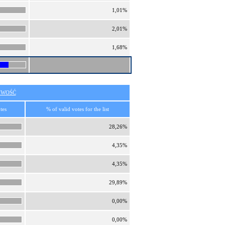
1,01%
2,01%
1,68%
IWOŚĆ
tes
% of valid votes for the list
28,26%
4,35%
4,35%
29,89%
0,00%
0,00%