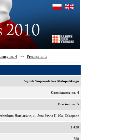
uency no. 4
>>
Precinct no. 5
Sejmik Województwa Małopolskiego
Constituency no. 4
Precinct no. 5
chnikum Hotelarskie, ul. Jana Pawła II 10a, Zakopane
1 438
750