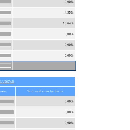
0,00%
4,55%
13,64%
0,00%
0,00%
0,00%
O LUDOWE
votes
% of valid votes for the list
0,00%
0,00%
0,00%