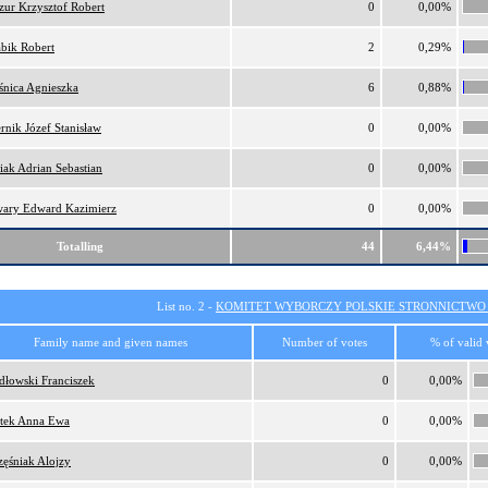
ur Krzysztof Robert
0
0,00%
bik Robert
2
0,29%
nica Agnieszka
6
0,88%
rnik Józef Stanisław
0
0,00%
iak Adrian Sebastian
0
0,00%
wary Edward Kazimierz
0
0,00%
Totalling
44
6,44%
List no. 2 -
KOMITET WYBORCZY POLSKIE STRONNICTW
Family name and given names
Number of votes
% of valid 
dłowski Franciszek
0
0,00%
tek Anna Ewa
0
0,00%
zęśniak Alojzy
0
0,00%