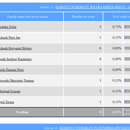
List no. 3 -
KOMITET WYBORCZY POLSKA PARTIA PRACY - SI
Family name and given names
Number of votes
% of valid v
łońska Zofia
5
0,73%
larek Piotr Jan
1
0,15%
larek Krzysztof Robert
0
0,00%
wiak Andrzej Kazimierz
0
0,00%
icki Damian Piotr
0
0,00%
trowski Sławomir Tomasz
1
0,15%
dośpiał Urszula
1
0,15%
gul Teresa
1
0,15%
Totalling
9
1,32%
List no. 4 -
KOMITET WYBORCZY PLATFORMA OBYWATEL