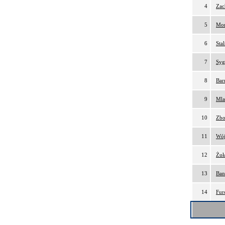
4
Zac
5
Mor
6
Sta
7
Syg
8
Bar
9
Mla
10
Zbo
11
Wój
12
Żuł
13
Ban
14
Fur