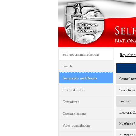
Self-government elections
Republic o
Search
Geography and Results
Council na
Electoral bodies
Constituenc
Precinct
Committees
Electoral C
Communications
Number of e
Video transmissions
Number of d