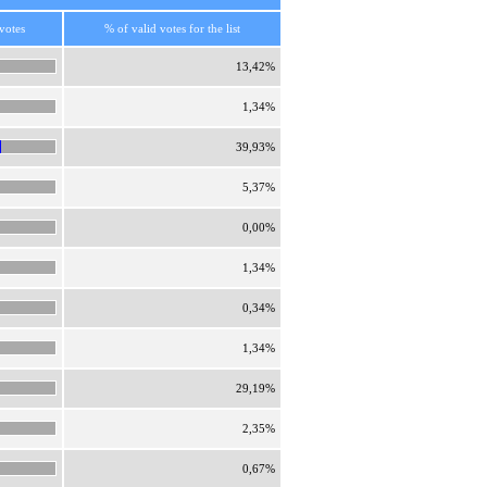
votes
% of valid votes for the list
13,42%
1,34%
39,93%
5,37%
0,00%
1,34%
0,34%
1,34%
29,19%
2,35%
0,67%