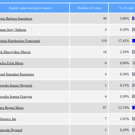
Family name and given names
Number of votes
% of valid 
wisz Barbara Stanisława
40
5,86%
man Jerzy Tadeusz
4
0,59%
hleda-Księdzularz Franciszek
119
17,42%
ek Mieczysław Marcin
16
2,34%
acka Zofia Maria
0
0,00%
stoł Stanisław Kazimierz
4
0,59%
zewski Janusz Wojciech
1
0,15%
owska Joanna Grażyna
4
0,59%
arz Regina Maria
87
12,74%
nkiewicz Jan
7
1,02%
iszewski Ryszard
2
0,29%