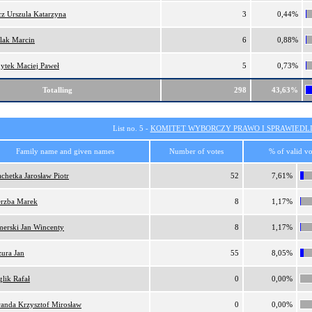
cz Urszula Katarzyna
3
0,44%
lak Marcin
6
0,88%
ytek Maciej Paweł
5
0,73%
Totalling
298
43,63%
List no. 5 -
KOMITET WYBORCZY PRAWO I SPRAWIEDL
Family name and given names
Number of votes
% of valid vo
achetka Jarosław Piotr
52
7,61%
rzba Marek
8
1,17%
erski Jan Wincenty
8
1,17%
zura Jan
55
8,05%
glik Rafał
0
0,00%
anda Krzysztof Mirosław
0
0,00%