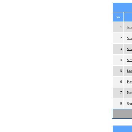
No.
1
Jab
2
Smo
3
Smo
4
Sło
5
Łoz
6
Pio
7
Nie
8
Gur