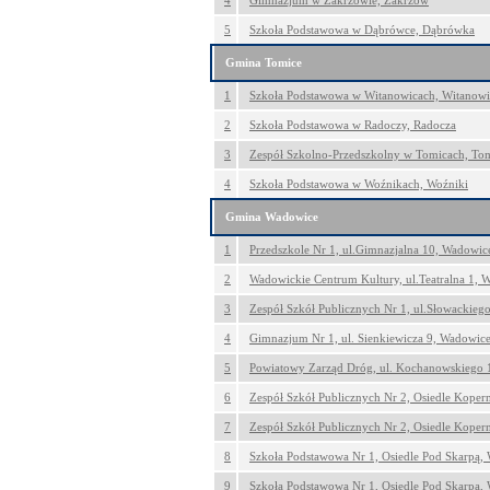
4
Gimnazjum w Zakrzowie, Zakrzów
5
Szkoła Podstawowa w Dąbrówce, Dąbrówka
Gmina Tomice
1
Szkoła Podstawowa w Witanowicach, Witanowi
2
Szkoła Podstawowa w Radoczy, Radocza
3
Zespół Szkolno-Przedszkolny w Tomicach, To
4
Szkoła Podstawowa w Woźnikach, Woźniki
Gmina Wadowice
1
Przedszkole Nr 1, ul.Gimnazjalna 10, Wadowic
2
Wadowickie Centrum Kultury, ul.Teatralna 1, 
3
Zespół Szkół Publicznych Nr 1, ul.Słowackieg
4
Gimnazjum Nr 1, ul. Sienkiewicza 9, Wadowic
5
Powiatowy Zarząd Dróg, ul. Kochanowskiego 
6
Zespół Szkół Publicznych Nr 2, Osiedle Koper
7
Zespół Szkół Publicznych Nr 2, Osiedle Koper
8
Szkoła Podstawowa Nr 1, Osiedle Pod Skarpą,
9
Szkoła Podstawowa Nr 1, Osiedle Pod Skarpą,