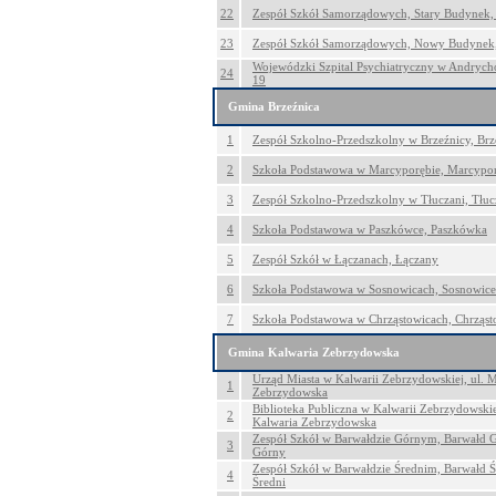
22
Zespół Szkół Samorządowych, Stary Budynek,
23
Zespół Szkół Samorządowych, Nowy Budynek,
Wojewódzki Szpital Psychiatryczny w Andrych
24
19
Gmina Brzeźnica
1
Zespół Szkolno-Przedszkolny w Brzeźnicy, Brz
2
Szkoła Podstawowa w Marcyporębie, Marcypo
3
Zespół Szkolno-Przedszkolny w Tłuczani, Tłuc
4
Szkoła Podstawowa w Paszkówce, Paszkówka
5
Zespół Szkół w Łączanach, Łączany
6
Szkoła Podstawowa w Sosnowicach, Sosnowice
7
Szkoła Podstawowa w Chrząstowicach, Chrząst
Gmina Kalwaria Zebrzydowska
Urząd Miasta w Kalwarii Zebrzydowskiej, ul. M
1
Zebrzydowska
Biblioteka Publiczna w Kalwarii Zebrzydowskiej
2
Kalwaria Zebrzydowska
Zespół Szkół w Barwałdzie Górnym, Barwałd 
3
Górny
Zespół Szkół w Barwałdzie Średnim, Barwałd Ś
4
Średni