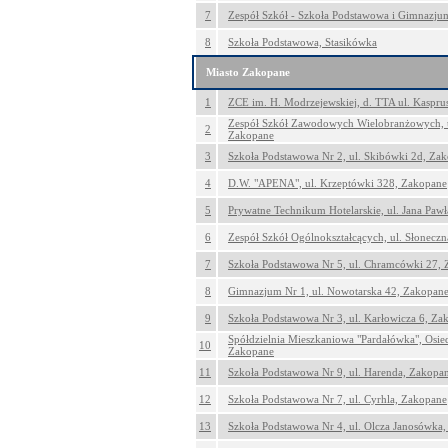
7
Zespół Szkół - Szkoła Podstawowa i Gimnazju
8
Szkoła Podstawowa, Stasikówka
Miasto Zakopane
1
ZCE im. H. Modrzejewskiej, d. TTA ul. Kaspru
Zespół Szkół Zawodowych Wielobranżowych, u
2
Zakopane
3
Szkoła Podstawowa Nr 2, ul. Skibówki 2d, Za
4
D.W. "APENA", ul. Krzeptówki 328, Zakopane
5
Prywatne Technikum Hotelarskie, ul. Jana Pawł
6
Zespół Szkół Ogólnokształcących, ul. Słonecz
7
Szkoła Podstawowa Nr 5, ul. Chramcówki 27,
8
Gimnazjum Nr 1, ul. Nowotarska 42, Zakopan
9
Szkoła Podstawowa Nr 3, ul. Karłowicza 6, Za
Spółdzielnia Mieszkaniowa "Pardałówka", Osie
10
Zakopane
11
Szkoła Podstawowa Nr 9, ul. Harenda, Zakopa
12
Szkoła Podstawowa Nr 7, ul. Cyrhla, Zakopane
13
Szkoła Podstawowa Nr 4, ul. Olcza Janosówka