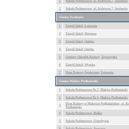
1
Szkoła Podstawowa, ul. Kolejowa 7, Jordanów
2
Szkoła Podstawowa, ul. Kolejowa 7, Jordanów
Gmina Jordanów
1
Zespół Szkół, Łętownia
2
Zespół Szkół, Naprawa
3
Zespół Szkół, Osielec
4
Zespół Szkół, Osielec
5
Gminny Ośrodek Kultury, Toporzysko
6
Zespół Szkół, Wysoka
7
Dom Pomocy Społecznej, Łętownia
Gmina Maków Podhalański
1
Szkoła Podstawowa Nr 2, Maków Podhalański
2
Szkoła Podstawowa Nr 1, Maków Podhalański
Dom Kultury w Makowie Podhalańskim, ul. Ko
3
Podhalański
4
Szkoła Podstawowa, Białka
5
Szkoła Podstawowa, Grzechynia
6
Szkoła Podstawowa, Juszczyn