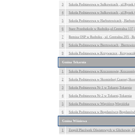
3
Szkoła Podstawowa w Sułkowicach , ul.Rynek 
4
Szkoła Podstawowa w Sułkowicach , ul.Rynek 
5
Szkoła Podstawowa w Harbutowicach , Harbut
6
Stare Przedszkole w Rudniku,ul.Centralna 137
7
Remiza OSP w Rudniku , ul. Centralna 205 , R
8
Szkoła Podstawowa w Biertowicach , Biertowic
9
Szkoła Podstawowa w Krzywaczce , Krzywacz
Gmina Tokarnia
1
Szkoła Podstawowa w Krzczonowie, Krzczonó
2
Szkoła Podstawowa w Skomielnej Czarnej,Sko
3
Szkoła Podstawowa Nr 1 w Tokarni,Tokarnia
4
Szkoła Podstawowa Nr 2 w Tokarni,Tokarnia
5
Szkoła Podstawowa w Więciórce,Więciórka
6
Szkoła Podstawowa w Bogdanówce,Bogdanów
Gmina Wiśniowa
1
Zespół Placówek Oświatowych w Glichowie, G