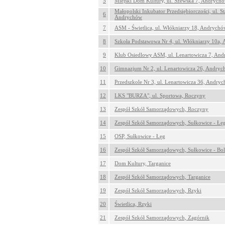
5
Miejski Dom Kultury, ul. Szewska 7, Andrych
Małopolski Inkubator Przedsiębiorczości, ul. S
6
Andrychów
7
ASM - Świetlica, ul. Włókniarzy 18, Andrychó
8
Szkoła Podstawowa Nr 4, ul. Włókniarzy 10a,
9
Klub Osiedlowy ASM, ul. Lenartowicza 7, An
10
Gimnazjum Nr 2, ul. Lenartowicza 26, Andry
11
Przedszkole Nr 3, ul. Lenartowicza 36, Andry
12
LKS "BURZA", ul. Sportowa, Roczyny
13
Zespół Szkół Samorządowych, Roczyny
14
Zespół Szkół Samorządowych, Sułkowice - Łę
15
OSP, Sułkowice - Łęg
16
Zespół Szkół Samorządowych, Sułkowice - Bol
17
Dom Kultury, Targanice
18
Zespół Szkół Samorządowych, Targanice
19
Zespół Szkół Samorządowych, Rzyki
20
Świetlica, Rzyki
21
Zespół Szkół Samorządowych, Zagórnik