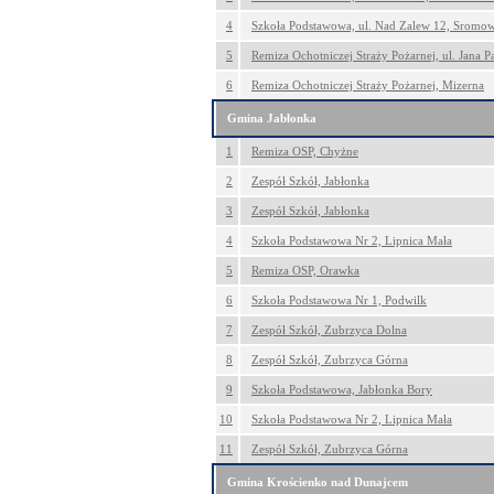
4
Szkoła Podstawowa, ul. Nad Zalew 12, Sromo
5
Remiza Ochotniczej Straży Pożarnej, ul. Jana P
6
Remiza Ochotniczej Straży Pożarnej, Mizerna
Gmina Jabłonka
1
Remiza OSP, Chyżne
2
Zespół Szkół, Jabłonka
3
Zespół Szkół, Jabłonka
4
Szkoła Podstawowa Nr 2, Lipnica Mała
5
Remiza OSP, Orawka
6
Szkoła Podstawowa Nr 1, Podwilk
7
Zespół Szkół, Zubrzyca Dolna
8
Zespół Szkół, Zubrzyca Górna
9
Szkoła Podstawowa, Jabłonka Bory
10
Szkoła Podstawowa Nr 2, Lipnica Mała
11
Zespół Szkół, Zubrzyca Górna
Gmina Krościenko nad Dunajcem