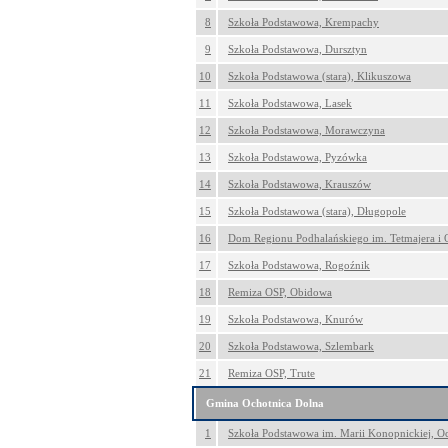
8
Szkoła Podstawowa, Krempachy
9
Szkoła Podstawowa, Dursztyn
10
Szkoła Podstawowa (stara), Klikuszowa
11
Szkoła Podstawowa, Lasek
12
Szkoła Podstawowa, Morawczyna
13
Szkoła Podstawowa, Pyzówka
14
Szkoła Podstawowa, Krauszów
15
Szkoła Podstawowa (stara), Długopole
16
Dom Regionu Podhalańskiego im. Tetmajera i 
17
Szkoła Podstawowa, Rogoźnik
18
Remiza OSP, Obidowa
19
Szkoła Podstawowa, Knurów
20
Szkoła Podstawowa, Szlembark
21
Remiza OSP, Trute
Gmina Ochotnica Dolna
1
Szkoła Podstawowa im. Marii Konopnickiej, O