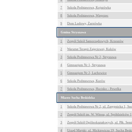
7
Szkoła Podstawowa, Kojszówka
8
Szkoła Podstawowa, Wieprzec
9
Dom Ludowy, Żarnówka
Gmina Stryszawa
1
Zespół Szkół Samorządowych, Krzeszów
2
Warsztat Terapii Zajęciowej, Kuków
3
Szkoła Podstawowa Nr 2, Stryszawa
4
Gimnazjum Nr 1, Stryszawa
5
Gimnazjum Nr 2, Lachowice
6
Szkoła Podstawowa, Kurów
7
Szkoła Podstawowa, Hucisko - Pewelka
Miasto Sucha Beskidzka
1
Szkoła Podstawowa Nr 2, ul. Zasypnicka 1, Su
2
Zespół Szkół im. W. Witosa, ul. Spółdzielców 
3
Zespół Szkół Ogólnokształcących, ul. Płk. Sem
4
Urząd Miejski, ul. Mickiewicza 19, Sucha Besk