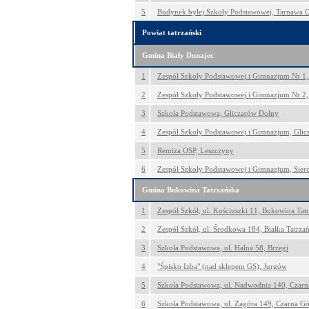
5
Budynek byłej Szkoły Podstawowej, Tarnawa 
Powiat tatrzański
Gmina Biały Dunajec
1
Zespół Szkoły Podstawowej i Gimnazjum Nr 1,
2
Zespół Szkoły Podstawowej i Gimnazjum Nr 2,
3
Szkoła Podstawowa, Gliczarów Dolny
4
Zespół Szkoły Podstawowej i Gimnazjum, Gli
5
Remiza OSP, Leszczyny
6
Zespół Szkoły Podstawowej i Gimnazjum, Sier
Gmina Bukowina Tatrzańska
1
Zespół Szkół, ul. Kościuszki 11, Bukowina Tat
2
Zespół Szkół, ul. Środkowa 184, Białka Tatrza
3
Szkoła Podstawowa, ul. Halna 58, Brzegi
4
"Śpisko Izba" (nad sklepem GS), Jurgów
5
Szkoła Podstawowa, ul. Nadwodnia 140, Czarn
6
Szkoła Podstawowa, ul. Zagóra 149, Czarna Gó