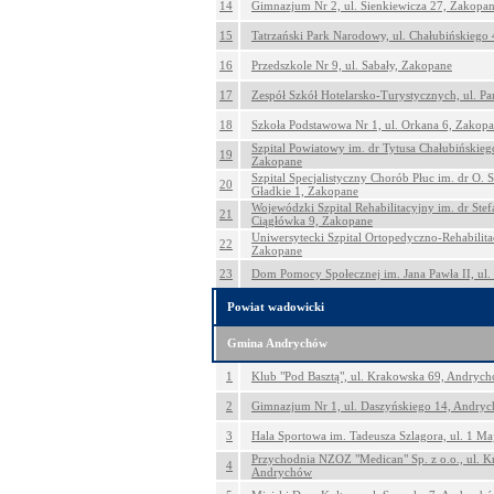
14
Gimnazjum Nr 2, ul. Sienkiewicza 27, Zakopa
15
Tatrzański Park Narodowy, ul. Chałubińskiego
16
Przedszkole Nr 9, ul. Sabały, Zakopane
17
Zespół Szkół Hotelarsko-Turystycznych, ul. P
18
Szkoła Podstawowa Nr 1, ul. Orkana 6, Zakop
Szpital Powiatowy im. dr Tytusa Chałubińskieg
19
Zakopane
Szpital Specjalistyczny Chorób Płuc im. dr O. 
20
Gładkie 1, Zakopane
Wojewódzki Szpital Rehabilitacyjny im. dr Stefa
21
Ciągłówka 9, Zakopane
Uniwersytecki Szpital Ortopedyczno-Rehabilitac
22
Zakopane
23
Dom Pomocy Społecznej im. Jana Pawła II, ul.
Powiat wadowicki
Gmina Andrychów
1
Klub "Pod Basztą", ul. Krakowska 69, Andryc
2
Gimnazjum Nr 1, ul. Daszyńskiego 14, Andry
3
Hala Sportowa im. Tadeusza Szlagora, ul. 1 M
Przychodnia NZOZ "Medican" Sp. z o.o., ul. K
4
Andrychów