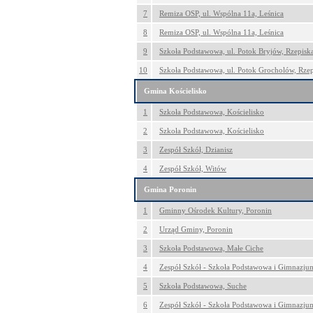
7
Remiza OSP, ul. Wspólna 11a, Leśnica
8
Remiza OSP, ul. Wspólna 11a, Leśnica
9
Szkoła Podstawowa, ul. Potok Bryjów, Rzepisk
10
Szkoła Podstawowa, ul. Potok Grocholów, Rzep
Gmina Kościelisko
1
Szkoła Podstawowa, Kościelisko
2
Szkoła Podstawowa, Kościelisko
3
Zespół Szkół, Dzianisz
4
Zespół Szkół, Witów
Gmina Poronin
1
Gminny Ośrodek Kultury, Poronin
2
Urząd Gminy, Poronin
3
Szkoła Podstawowa, Małe Ciche
4
Zespół Szkół - Szkoła Podstawowa i Gimnazju
5
Szkoła Podstawowa, Suche
6
Zespół Szkół - Szkoła Podstawowa i Gimnazju