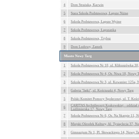
4
Dom Strażaka, Kacwin
5
Stara Szkoła Podstawowa, Łapsze Niżne
6
Szkoła Podstawowa, Łapsze Wyżne
7
Szkoła Podstawowa, Łapszanka
8
Szkoła Podstawowa, Trybsz
9
Dom Ludowy, Zamek
Miasto Nowy Targ
1
Szkoła Podstawowa Nr 10, ul. Klikuszówka 30
2
Szkoła Podstawowa Nr 4, Os. Niwa 18, Nowy 
3
Szkoła Podstawowa Nr 3, ul. Kowaniec 125a, 
4
Galeria "Jatki", ul. Kościuszki 4, Nowy Targ
5
Polski Komitet Pomocy Społecznej, ul. T. Kośc
CARITAS Archidiecezji Krakowskiej - oddział
6
Ludźmierska 17, Nowy Targ
7
Szkoła Podstawowa Nr 6, Os. Na Skarpie 11, 
8
Miejski Ośrodek Kultury, Al. Tysiąclecia 37, 
9
Gimnazjum Nr 1, Pl. Słowackiego 14, Nowy T