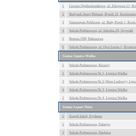
1
Liceum Ogólnokształcące, ul. Zdrojowa 11, K
2
Budynek Starej Plebanii, Rynek 32, Krościen
3
Gimnazjum Publiczne, ul. Biały Potok 1, Kroś
4
Szkoła Podstawowa, ul. Szkolna 29, Grywałd
5
Remiza OSP, Hałuszowa
6
Szkoła Podstawowa, ul. Ojca Leona 1, Krośnic
Gmina Lipnica Wielka
1
Szkoła Podstawowa, Kiczory
2
Szkoła Podstawowa Nr 1, Lipnica Wielka
3
Szkoła Podstawowa Nr 2 (Dom Ludowy), Lipni
4
Szkoła Podstawowa Nr 3, Lipnica Wielka
5
Szkoła Podstawowa Nr 4, Lipnica Wielka
Gmina Łapsze Niżne
1
Zespół Szkół, Frydman
2
Szkoła Podstawowa, Falsztyn
3
Szkoła Podstawowa, Niedzica