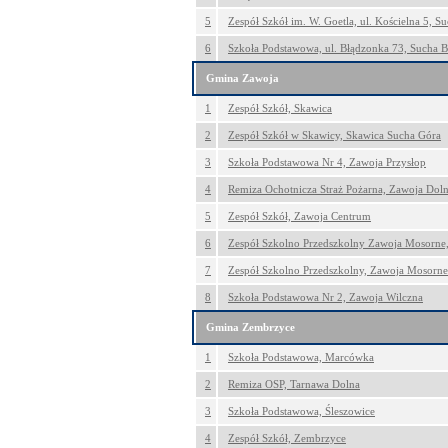
5
Zespół Szkół im. W. Goetla, ul. Kościelna 5, S
6
Szkoła Podstawowa, ul. Błądzonka 73, Sucha B
Gmina Zawoja
1
Zespół Szkół, Skawica
2
Zespół Szkół w Skawicy, Skawica Sucha Góra
3
Szkoła Podstawowa Nr 4, Zawoja Przysłop
4
Remiza Ochotnicza Straż Pożarna, Zawoja Dol
5
Zespół Szkół, Zawoja Centrum
6
Zespół Szkolno Przedszkolny Zawoja Mosorne
7
Zespół Szkolno Przedszkolny, Zawoja Mosorne
8
Szkoła Podstawowa Nr 2, Zawoja Wilczna
Gmina Zembrzyce
1
Szkoła Podstawowa, Marcówka
2
Remiza OSP, Tarnawa Dolna
3
Szkoła Podstawowa, Śleszowice
4
Zespół Szkół, Zembrzyce