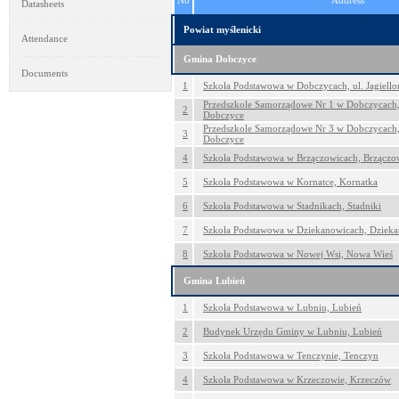
No
Address
Datasheets
Powiat myślenicki
Attendance
Gmina Dobczyce
Documents
1
Szkoła Podstawowa w Dobczycach, ul. Jagiello
Przedszkole Samorządowe Nr 1 w Dobczycach,
2
Dobczyce
Przedszkole Samorządowe Nr 3 w Dobczycach, 
3
Dobczyce
4
Szkoła Podstawowa w Brzączowicach, Brzączo
5
Szkoła Podstawowa w Kornatce, Kornatka
6
Szkoła Podstawowa w Stadnikach, Stadniki
7
Szkoła Podstawowa w Dziekanowicach, Dziek
8
Szkoła Podstawowa w Nowej Wsi, Nowa Wieś
Gmina Lubień
1
Szkoła Podstawowa w Lubniu, Lubień
2
Budynek Urzędu Gminy w Lubniu, Lubień
3
Szkoła Podstawowa w Tenczynie, Tenczyn
4
Szkoła Podstawowa w Krzeczowie, Krzeczów