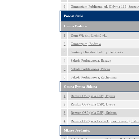
6
Gimnazjum Publiczne, ul. Główna 116, Szczaw
Powiat Suski
Gmina Budzów
1
Dom Wiejski, Bieńkówka
2
Gimnazjum, Budzów
3
Gminny Ośrodek Kultury, Jachówka
4
Szkoła Podstawowa, Baczyn
5
Szkoła Podstawowa, Palcza
6
Szkoła Podstawowa, Zachełmna
Gmina Bystra-Sidzina
1
Remiza OSP (sala OSP), Bystra
2
Remiza OSP (sala OSP), Bystra
3
Remiza OSP (sala OSP), Sidzina
4
Remiza OSP (sala Lasów Uprawnionych), Sidzi
Miasto Jordanów