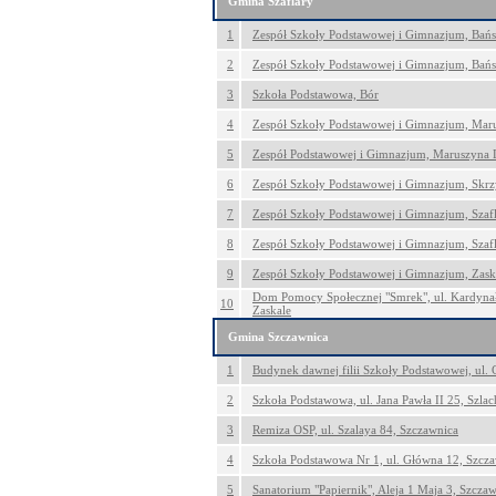
Gmina Szaflary
1
Zespół Szkoły Podstawowej i Gimnazjum, Bań
2
Zespół Szkoły Podstawowej i Gimnazjum, Bań
3
Szkoła Podstawowa, Bór
4
Zespół Szkoły Podstawowej i Gimnazjum, Mar
5
Zespół Podstawowej i Gimnazjum, Maruszyna 
6
Zespół Szkoły Podstawowej i Gimnazjum, Skr
7
Zespół Szkoły Podstawowej i Gimnazjum, Szaf
8
Zespół Szkoły Podstawowej i Gimnazjum, Szaf
9
Zespół Szkoły Podstawowej i Gimnazjum, Zask
Dom Pomocy Społecznej "Smrek", ul. Kardynał
10
Zaskale
Gmina Szczawnica
1
Budynek dawnej filii Szkoły Podstawowej, ul.
2
Szkoła Podstawowa, ul. Jana Pawła II 25, Szla
3
Remiza OSP, ul. Szalaya 84, Szczawnica
4
Szkoła Podstawowa Nr 1, ul. Główna 12, Szcz
5
Sanatorium "Papiernik", Aleja 1 Maja 3, Szcza