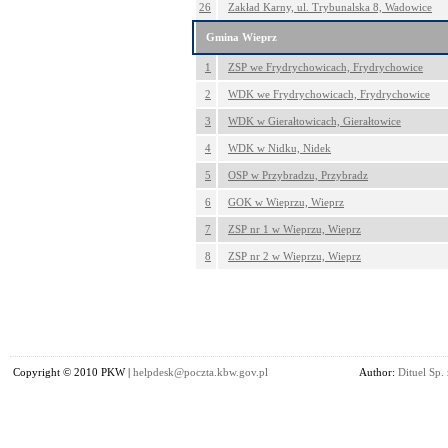
26
Zakład Karny, ul. Trybunalska 8, Wadowice
Gmina Wieprz
1
ZSP we Frydrychowicach, Frydrychowice
2
WDK we Frydrychowicach, Frydrychowice
3
WDK w Gierałtowicach, Gierałtowice
4
WDK w Nidku, Nidek
5
OSP w Przybradzu, Przybradz
6
GOK w Wieprzu, Wieprz
7
ZSP nr 1 w Wieprzu, Wieprz
8
ZSP nr 2 w Wieprzu, Wieprz
Copyright © 2010 PKW |
helpdesk@poczta.kbw.gov.pl
Author:
Dituel Sp. 