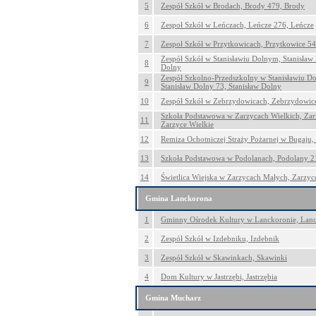
5
Zespół Szkół w Brodach, Brody 479, Brody
6
Zespoł Szkół w Leńczach, Leńcze 276, Leńcze
7
Zespoł Szkół w Przytkowicach, Przytkowice 54
Zespół Szkół w Stanisławiu Dolnym, Stanisław
8
Dolny
Zespół Szkolno-Przedszkolny w Stanisławiu D
9
Stanisław Dolny 73, Stanisław Dolny
10
Zespół Szkół w Zebrzydowicach, Zebrzydowic
Szkoła Podstawowa w Zarzycach Wielkich, Zar
11
Zarzyce Wielkie
12
Remiza Ochotniczej Straży Pożarnej w Bugaju,
13
Szkoła Podstawowa w Podolanach, Podolany 2
14
Świetlica Wiejska w Zarzycach Małych, Zarzyc
Gmina Lanckorona
1
Gminny Ośrodek Kultury w Lanckoronie, Lan
2
Zespół Szkół w Izdebniku, Izdebnik
3
Zespół Szkół w Skawinkach, Skawinki
4
Dom Kultury w Jastrzębi, Jastrzębia
Gmina Mucharz