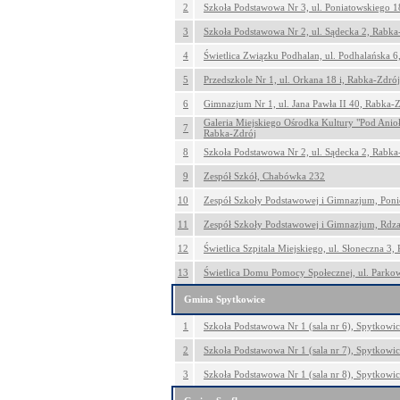
2
Szkoła Podstawowa Nr 3, ul. Poniatowskiego 1
3
Szkoła Podstawowa Nr 2, ul. Sądecka 2, Rabka
4
Świetlica Związku Podhalan, ul. Podhalańska 6
5
Przedszkole Nr 1, ul. Orkana 18 i, Rabka-Zdrój
6
Gimnazjum Nr 1, ul. Jana Pawła II 40, Rabka-
Galeria Miejskiego Ośrodka Kultury "Pod Anioł
7
Rabka-Zdrój
8
Szkoła Podstawowa Nr 2, ul. Sądecka 2, Rabka
9
Zespół Szkół, Chabówka 232
10
Zespół Szkoły Podstawowej i Gimnazjum, Poni
11
Zespół Szkoły Podstawowej i Gimnazjum, Rdz
12
Świetlica Szpitala Miejskiego, ul. Słoneczna 3,
13
Świetlica Domu Pomocy Społecznej, ul. Parko
Gmina Spytkowice
1
Szkoła Podstawowa Nr 1 (sala nr 6), Spytkowi
2
Szkoła Podstawowa Nr 1 (sala nr 7), Spytkowi
3
Szkoła Podstawowa Nr 1 (sala nr 8), Spytkowi