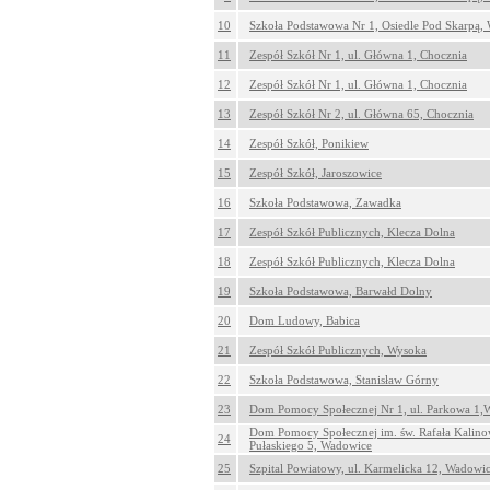
10
Szkoła Podstawowa Nr 1, Osiedle Pod Skarpą,
11
Zespół Szkół Nr 1, ul. Główna 1, Chocznia
12
Zespół Szkół Nr 1, ul. Główna 1, Chocznia
13
Zespół Szkół Nr 2, ul. Główna 65, Chocznia
14
Zespół Szkół, Ponikiew
15
Zespół Szkół, Jaroszowice
16
Szkoła Podstawowa, Zawadka
17
Zespół Szkół Publicznych, Klecza Dolna
18
Zespół Szkół Publicznych, Klecza Dolna
19
Szkoła Podstawowa, Barwałd Dolny
20
Dom Ludowy, Babica
21
Zespół Szkół Publicznych, Wysoka
22
Szkoła Podstawowa, Stanisław Górny
23
Dom Pomocy Społecznej Nr 1, ul. Parkowa 1,
Dom Pomocy Społecznej im. św. Rafała Kalinow
24
Pułaskiego 5, Wadowice
25
Szpital Powiatowy, ul. Karmelicka 12, Wadowi