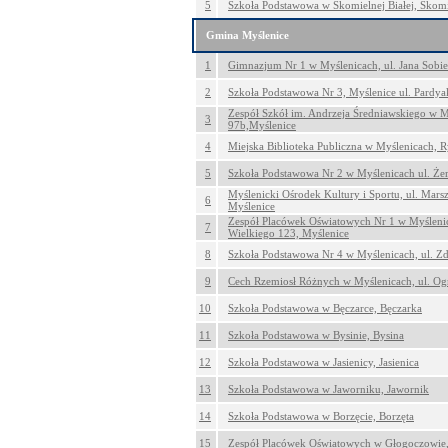
5
Szkoła Podstawowa w Skomielnej Białej, Skomi
Gmina Myślenice
1
Gimnazjum Nr 1 w Myślenicach, ul. Jana Sobie
2
Szkoła Podstawowa Nr 3, Myślenice ul. Pardya
Zespół Szkół im. Andrzeja Średniawskiego w M
3
97b,Myślenice
4
Miejska Biblioteka Publiczna w Myślenicach, 
5
Szkoła Podstawowa Nr 2 w Myślenicach ul. Że
Myślenicki Ośrodek Kultury i Sportu, ul. Marsz
6
Myślenice
Zespół Placówek Oświatowych Nr 1 w Myślenic
7
Wielkiego 123, Myślenice
8
Szkoła Podstawowa Nr 4 w Myślenicach, ul. Z
9
Cech Rzemiosł Różnych w Myślenicach, ul. Og
10
Szkoła Podstawowa w Bęczarce, Bęczarka
11
Szkoła Podstawowa w Bysinie, Bysina
12
Szkoła Podstawowa w Jasienicy, Jasienica
13
Szkoła Podstawowa w Jaworniku, Jawornik
14
Szkoła Podstawowa w Borzęcie, Borzęta
15
Zespół Placówek Oświatowych w Głogoczowie