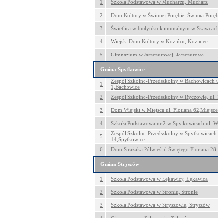
1
Szkoła Podstawowa w Mucharzu, Mucharz
2
Dom Kultury w Świnnej Porębie, Świnna Porę
3
Świetlica w budynku komunalnym w Skawcac
4
Wiejski Dom Kultury w Kozińcu, Koziniec
5
Gimnazjum w Jaszczurowej, Jaszczurowa
Gmina Spytkowice
Zespół Szkolno-Przedszkolny w Bachowicach u
1
1,Bachowice
2
Zespół Szkolno-Przedszkolny w Ryczowie, ul.
3
Dom Wiejski w Miejscu ul. Floriana 62,Miejsce
4
Szkoła Podstawowa nr 2 w Spytkowicach ul. W
Zespół Szkolno-Przedszkolny w Spytkowicach 
5
14,Spytkowice
6
Dom Strażaka Półwieś,ul.Świętego Floriana 28,
Gmina Stryszów
1
Szkoła Podstawowa w Łękawicy, Łękawica
2
Szkoła Podstawowa w Stroniu, Stronie
3
Szkoła Podstawowa w Stryszowie, Stryszów