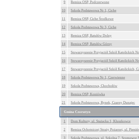
9
Remiza OSP, Podczerwone
10
Szkoła Podstawowa Nr 1, Ciche
11
Remiza OSP, Ciche Środkowe
12
Szkoła Podstawowa Nr 3, Ciche
13
Remiza OSP, Ratułów Dolny
14
Remiza OSP, Ratułów Górny
15
Stowarzyszenie Przyjaciół Szkół Katolickich Nr 
16
Stowarzyszenie Przyjaciół Szkół Katolickich Nr 
17
Stowarzyszenie Przyjaciół Szkół Katolickich, 
18
Szkoła Podstawowa Nr 1, Czerwienne
19
Szkoła Podstawowa, Chochołów
20
Remiza OSP, Koniówka
21
Szkoła Podstawowa, Rynek, Czarny Dunajec
Gmina Czorsztyn
1
Dom Kultury, ul. Stażacka 1, Kluszkowce
2
Remiza Ochotniczej Straży Pożarnej, ul. Pieni
3
Szkoła Podstawowa, ul. Szkolna 7, Sromowce 