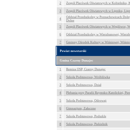
2
Zespół Placówek Oświatowych w Kobielniku, 
3
Zespół Placówek Oświatowych w Lipniku, Lip
Oddział Przedszkolny w Poznachowicach Doln
4
Dolne
5
Zespół Placówek Oświatowych w Węglówce, 
6
Oddział Przedszkolny w Wierzbanowej, Wierz
7
Gminny Ośrodek Kultury w Wiśniowej, Wiśni
Powiat nowotarski
Gmina Czarny Dunajec
1
Remiza OSP, Czarny Dunajec
2
Szkoła Podstawowa, Wróblówka
3
Szkoła Podstawowa, Dział
4
Plebania przy Parafii Rzymsko-Katolickiej, Pi
5
Szkoła Podstawowa, Odrowąż
6
Gimnazjum, Załuczne
7
Szkoła Podstawowa, Podszkle
8
Szkoła Podstawowa, Piekielnik