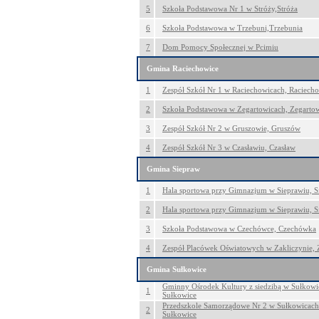
5
Szkoła Podstawowa Nr 1 w Stróży,Stróża
6
Szkoła Podstawowa w Trzebuni,Trzebunia
7
Dom Pomocy Społecznej w Pcimiu
Gmina Raciechowice
1
Zespół Szkół Nr 1 w Raciechowicach, Raciech
2
Szkoła Podstawowa w Zegartowicach, Zegarto
3
Zespół Szkół Nr 2 w Gruszowie, Gruszów
4
Zespół Szkół Nr 3 w Czasławiu, Czasław
Gmina Siepraw
1
Hala sportowa przy Gimnazjum w Sieprawiu, S
2
Hala sportowa przy Gimnazjum w Sieprawiu, S
3
Szkoła Podstawowa w Czechówce, Czechówka
4
Zespół Placówek Oświatowych w Zakliczynie, 
Gmina Sułkowice
Gminny Ośrodek Kultury z siedzibą w Sułkowic
1
Sułkowice
Przedszkole Samorządowe Nr 2 w Sułkowicach 
2
Sułkowice