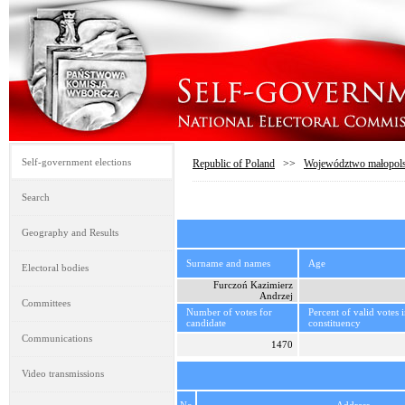
Self-government elections
Republic of Poland
>>
Województwo małopols
Search
Geography and Results
Surname and names
Age
Electoral bodies
Furczoń Kazimierz
Andrzej
Committees
Number of votes for
Percent of valid votes 
candidate
constituency
Communications
1470
Video transmissions