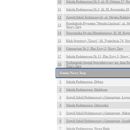
10
Szkoła Podstawowa Nr 5, ul. W. Orkana 17, N
11
Szkoła Podstawowa Nr 2, Al. M. Kopernika 28
12
Zespół Szkół Technicznych, ul. Wojska Polski
Przedszkole Prywatne "Wesoła Ciuchcia", ul. W
13
Nowy Targ
14
Nowotarska Sp-nia Mieszkaniowa, Al. M. Kope
15
Klub Sportowy "Gorce", Al. Tysiąclecia 74, N
16
Gimnazjum Nr 2, Plac Evry 3, Nowy Targ
17
Szkoła Podstawowa Nr 11, Plac Evry 3, Nowy 
Podhalański Szpital Specjalistyczny im. Jana Paw
18
Nowy Targ
Gmina Nowy Targ
1
Szkoła Podstawowa, Dębno
2
Szkoła Podstawowa, Harklowa
3
Zespół Szkół Podstawowej i Gimnazjum, Łopu
4
Szkoła Podstawowa, Ostrowsko
5
Zespół Szkół Podstawowej i Gimnazjum, Wak
6
Zespół Szkół Podstawowej i Gimnazjum, Gro
7
Szkoła Podstawowa, Nowa Biała