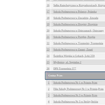
16
Salka Katechetyczna w Krzyszkowicach, Krzy
17
Szkoła Podstawowa w Polance, Polanka
18
Szkoła Podstawowa w Zawadzie, Zawada
19
Szkoła Podstawowa w Drogini, Droginia
20
Szkoła Podstawowa w Osieczanach, Osieczany
21
Szkoła Podstawowa w Porębie, Poręba
22
Szkoła Podstawowa w Trzemeśni, Trzemeśnia
23
Szkoła Podstawowa w Zasani, Zasań
24
Świetlica Wiejska w Łękach, Łęki 259
25
Myślenice, ul. Szpitalna 2
26
DPS Trzemeśnia 377
Gmina Pcim
1
Szkoła Podstawowa Nr 1 w Pcimiu,Pcim
2
Filia Szkoły Podstawowej Nr 1 w Pcimiu,Pcim
3
Szkoła Podstawowa Nr 3 w Pcimiu,Pcim
4
Szkoła Podstawowa Nr 3 w Stróży,Stróża