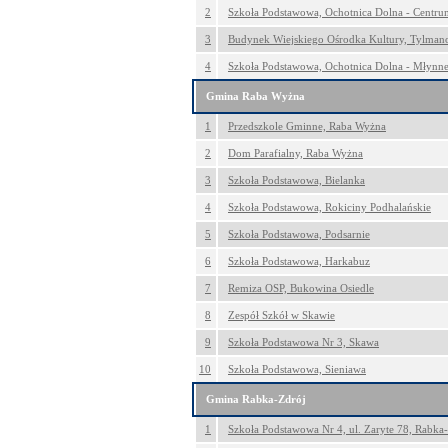
2
Szkoła Podstawowa, Ochotnica Dolna - Centru
3
Budynek Wiejskiego Ośrodka Kultury, Tylma
4
Szkoła Podstawowa, Ochotnica Dolna - Młynn
Gmina Raba Wyżna
1
Przedszkole Gminne, Raba Wyżna
2
Dom Parafialny, Raba Wyżna
3
Szkoła Podstawowa, Bielanka
4
Szkoła Podstawowa, Rokiciny Podhalańskie
5
Szkoła Podstawowa, Podsarnie
6
Szkoła Podstawowa, Harkabuz
7
Remiza OSP, Bukowina Osiedle
8
Zespół Szkół w Skawie
9
Szkoła Podstawowa Nr 3, Skawa
10
Szkoła Podstawowa, Sieniawa
Gmina Rabka-Zdrój
1
Szkoła Podstawowa Nr 4, ul. Zaryte 78, Rabka