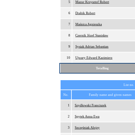
5
Mazur Krzysztof Robert
6
Drabik Robert
7
Maśnica Agnieszka
8
Czernik Józef Stanisław
9
Sysiak Adrian Sebastian
10
Ujwary Edward Kazimierz
Totalling
List no.
No.
Family name and given names
1
Szydłowski Franciszek
2
Spytek Anna Ewa
3
Szczęśniak Alojzy