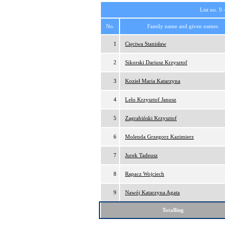
List no. 9 
No.
Family name and given names
1
Cięciwa Stanisław
2
Sikorski Dariusz Krzysztof
3
Kozieł Maria Katarzyna
4
Lelo Krzysztof Janusz
5
Zagrabiński Krzysztof
6
Molenda Grzegorz Kazimierz
7
Jurek Tadeusz
8
Rapacz Wojciech
9
Nawój Katarzyna Agata
Totalling