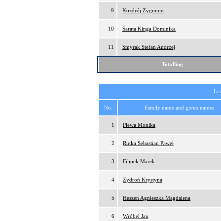
9
Kozdrój Zygmunt
10
Sarata Kinga Dominika
11
Smyrak Stefan Andrzej
Totalling
Lis
No.
Family name and given names
1
Plewa Monika
2
Rutka Sebastian Paweł
3
Filipek Marek
4
Zydroń Krystyna
5
Heszen Agnieszka Magdalena
6
Wróbel Jan