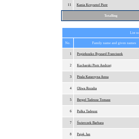
11
Kania Krzysztof Piotr
Totalling
List n
No.
Family name and given names
1
Popiełuszko Ryszard Franciszek
2
Kucharski Piotr Andrzej
3
Pitala Katarzyna Anna
4
Oliwa Rozalia
5
Bergel Tadeusz Tomasz
6
Pułka Tadeusz
7
Świerczek Barbara
8
Pająk Jan