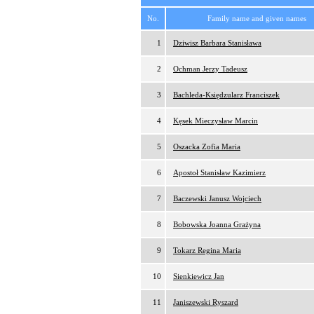
No.
Family name and given names
1
Dziwisz Barbara Stanisława
2
Ochman Jerzy Tadeusz
3
Bachleda-Księdzularz Franciszek
4
Kęsek Mieczysław Marcin
5
Oszacka Zofia Maria
6
Apostoł Stanisław Kazimierz
7
Baczewski Janusz Wojciech
8
Bobowska Joanna Grażyna
9
Tokarz Regina Maria
10
Sienkiewicz Jan
11
Janiszewski Ryszard