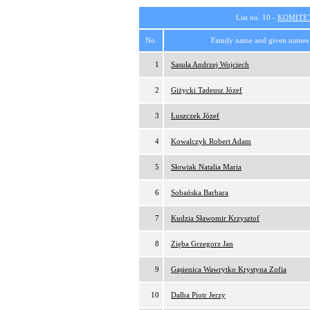
List no. 10 -
KOMITE
No.
Family name and given names
1
Sasuła Andrzej Wojciech
2
Giżycki Tadeusz Józef
3
Łuszczek Józef
4
Kowalczyk Robert Adam
5
Słowiak Natalia Maria
6
Sobańska Barbara
7
Kudzia Sławomir Krzysztof
8
Zięba Grzegorz Jan
9
Gąsienica Wawrytko Krystyna Zofia
10
Dalba Piotr Jerzy