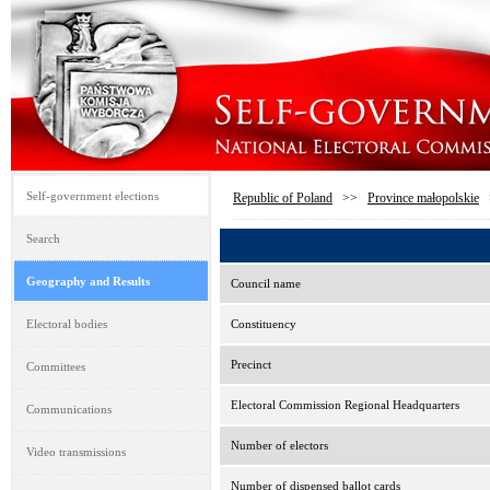
Self-government elections
Republic of Poland
>>
Province małopolskie
Search
Geography and Results
Council name
Electoral bodies
Constituency
Precinct
Committees
Electoral Commission Regional Headquarters
Communications
Number of electors
Video transmissions
Number of dispensed ballot cards