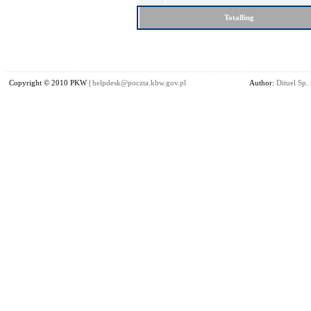
Totalling
Copyright © 2010 PKW |
helpdesk@poczta.kbw.gov.pl
Author:
Dituel Sp. 