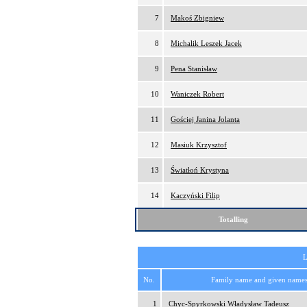
7
Makoś Zbigniew
8
Michalik Leszek Jacek
9
Pena Stanisław
10
Waniczek Robert
11
Gościej Janina Jolanta
12
Masiuk Krzysztof
13
Światłoń Krystyna
14
Kaczyński Filip
Totalling
L
No.
Family name and given name
1
Chyc-Spyrkowski Władysław Tadeusz