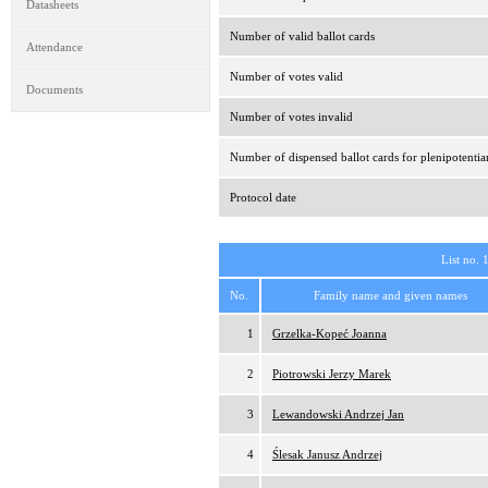
Datasheets
Number of valid ballot cards
Attendance
Number of votes valid
Documents
Number of votes invalid
Number of dispensed ballot cards for plenipotentia
Protocol date
List no. 
No.
Family name and given names
1
Grzelka-Kopeć Joanna
2
Piotrowski Jerzy Marek
3
Lewandowski Andrzej Jan
4
Ślesak Janusz Andrzej