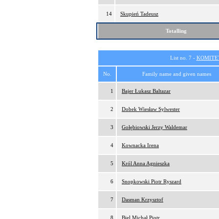
14
Skupień Tadeusz
Totalling
List no. 7 -
KOMITE
No.
Family name and given names
1
Bajer Łukasz Baltazar
2
Dobek Wiesław Sylwester
3
Gołębiowski Jerzy Waldemar
4
Kownacka Irena
5
Król Anna Agnieszka
6
Snopkowski Piotr Ryszard
7
Dasman Krzysztof
8
Biel Michał Piotr