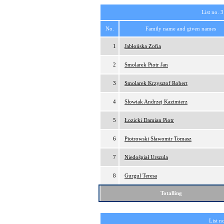
List no. 3
No.
Family name and given names
1
Jabłońska Zofia
2
Smolarek Piotr Jan
3
Smolarek Krzysztof Robert
4
Słowiak Andrzej Kazimierz
5
Łozicki Damian Piotr
6
Piotrowski Sławomir Tomasz
7
Niedośpiał Urszula
8
Gurgul Teresa
Totalling
List n