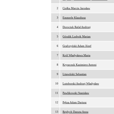
2
Ciołka Marcin Jarosław
3
Emmerle Klaudiusz
4
Dorociuk Rafał Andrzej
5
Góralik Ludwik Marian
6
Grafczyński Adam Józef
7
Król Władysława Marta
8
Kryszczuk Kazimierz Antoni
9
Litawiński Sebastian
10
Lutoborski Andrzej Władysław
11
Pawlikowski Stanisław
12
Pęksa Adam Dariusz
13
Rejdych Danuta Anna