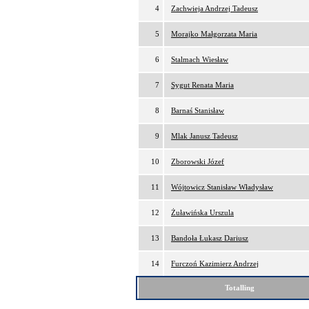
4
Zachwieja Andrzej Tadeusz
5
Morajko Małgorzata Maria
6
Stalmach Wiesław
7
Sygut Renata Maria
8
Barnaś Stanisław
9
Mlak Janusz Tadeusz
10
Zborowski Józef
11
Wójtowicz Stanisław Władysław
12
Żuławińska Urszula
13
Bandoła Łukasz Dariusz
14
Furczoń Kazimierz Andrzej
Totalling