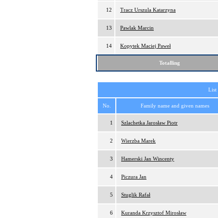
12
Tracz Urszula Katarzyna
13
Pawlak Marcin
14
Kopytek Maciej Paweł
Totalling
List
No.
Family name and given names
1
Szlachetka Jarosław Piotr
2
Wierzba Marek
3
Hamerski Jan Wincenty
4
Piczura Jan
5
Stuglik Rafał
6
Kuranda Krzysztof Mirosław