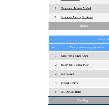
9
Chowaniec Tomasz Michał
10
Furmanek Andrzej Stanisław
Totalling
List no. 8
No.
Family name and given names
1
Kasperczyk Edyta Aneta
2
Sroczyński Tomasz Piotr
3
Pajor Jakub
4
Brylski Henryk
5
Pawęzowski Rafał
Totalling