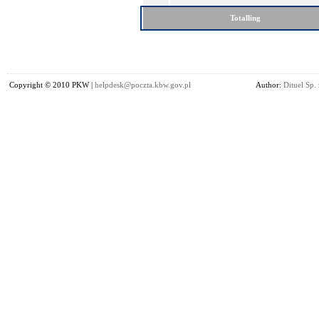
Totalling
Copyright © 2010 PKW |
helpdesk@poczta.kbw.gov.pl
Author:
Dituel Sp. 