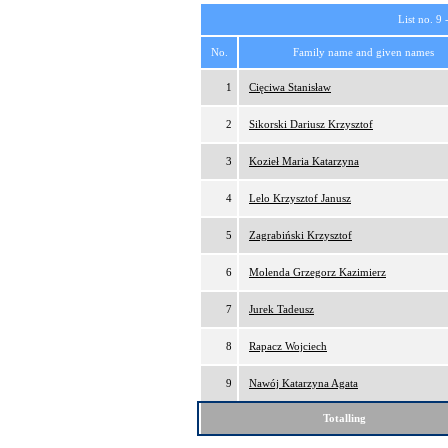
List no. 9 
No.
Family name and given names
1
Cięciwa Stanisław
2
Sikorski Dariusz Krzysztof
3
Kozieł Maria Katarzyna
4
Lelo Krzysztof Janusz
5
Zagrabiński Krzysztof
6
Molenda Grzegorz Kazimierz
7
Jurek Tadeusz
8
Rapacz Wojciech
9
Nawój Katarzyna Agata
Totalling