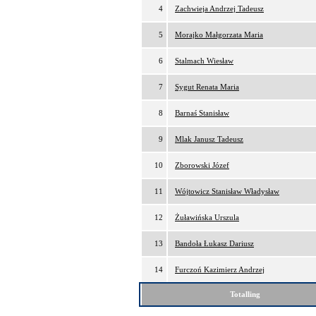
4
Zachwieja Andrzej Tadeusz
5
Morajko Małgorzata Maria
6
Stalmach Wiesław
7
Sygut Renata Maria
8
Barnaś Stanisław
9
Mlak Janusz Tadeusz
10
Zborowski Józef
11
Wójtowicz Stanisław Władysław
12
Żuławińska Urszula
13
Bandoła Łukasz Dariusz
14
Furczoń Kazimierz Andrzej
Totalling