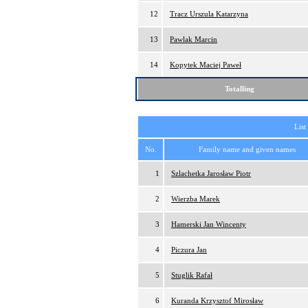
12
Tracz Urszula Katarzyna
13
Pawlak Marcin
14
Kopytek Maciej Paweł
Totalling
List
No.
Family name and given names
1
Szlachetka Jarosław Piotr
2
Wierzba Marek
3
Hamerski Jan Wincenty
4
Piczura Jan
5
Stuglik Rafał
6
Kuranda Krzysztof Mirosław