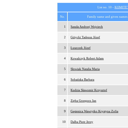
List no. 10 -
KOMITE
No.
Family name and given names
1
Sasuła Andrzej Wojciech
2
Giżycki Tadeusz Józef
3
Łuszczek Józef
4
Kowalczyk Robert Adam
5
Słowiak Natalia Maria
6
Sobańska Barbara
7
Kudzia Sławomir Krzysztof
8
Zięba Grzegorz Jan
9
Gąsienica Wawrytko Krystyna Zofia
10
Dalba Piotr Jerzy