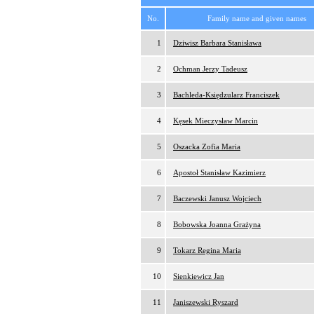
No.
Family name and given names
1
Dziwisz Barbara Stanisława
2
Ochman Jerzy Tadeusz
3
Bachleda-Księdzularz Franciszek
4
Kęsek Mieczysław Marcin
5
Oszacka Zofia Maria
6
Apostoł Stanisław Kazimierz
7
Baczewski Janusz Wojciech
8
Bobowska Joanna Grażyna
9
Tokarz Regina Maria
10
Sienkiewicz Jan
11
Janiszewski Ryszard