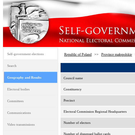
Self-government elections
Republic of Poland
>>
Province małopolskie
Search
Geography and Results
Council name
Electoral bodies
Constituency
Precinct
Committees
Electoral Commission Regional Headquarters
Communications
Number of electors
Video transmissions
Number of dispensed ballot cards