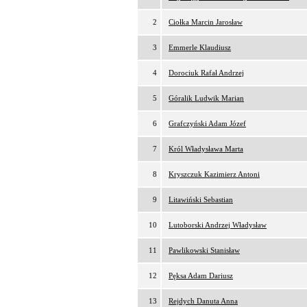
2
Ciołka Marcin Jarosław
3
Emmerle Klaudiusz
4
Dorociuk Rafał Andrzej
5
Góralik Ludwik Marian
6
Grafczyński Adam Józef
7
Król Władysława Marta
8
Kryszczuk Kazimierz Antoni
9
Litawiński Sebastian
10
Lutoborski Andrzej Władysław
11
Pawlikowski Stanisław
12
Pęksa Adam Dariusz
13
Rejdych Danuta Anna