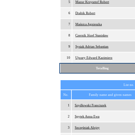
5
Mazur Krzysztof Robert
6
Drabik Robert
7
Maśnica Agnieszka
8
Czernik Józef Stanisław
9
Sysiak Adrian Sebastian
10
Ujwary Edward Kazimierz
Totalling
List no.
No.
Family name and given names
1
Szydłowski Franciszek
2
Spytek Anna Ewa
3
Szczęśniak Alojzy