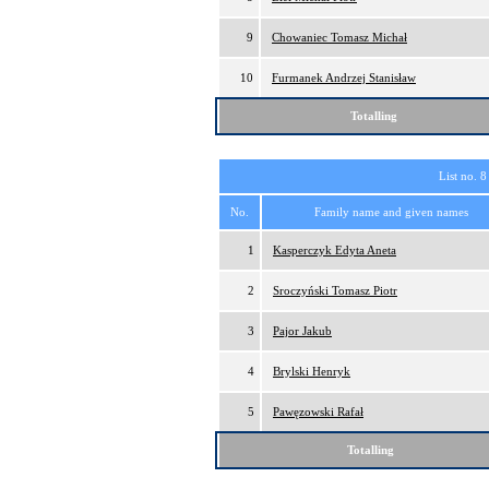
9
Chowaniec Tomasz Michał
10
Furmanek Andrzej Stanisław
Totalling
List no. 8
No.
Family name and given names
1
Kasperczyk Edyta Aneta
2
Sroczyński Tomasz Piotr
3
Pajor Jakub
4
Brylski Henryk
5
Pawęzowski Rafał
Totalling