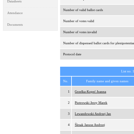
Datasheets
Number of valid ballot cards
Attendance
Number of votes valid
Documents
Number of votes invalid
Number of dispensed ballot cards for plenipotentia
Protocol date
List no. 
No.
Family name and given names
1
Grzelka-Kopeć Joanna
2
Piotrowski Jerzy Marek
3
Lewandowski Andrzej Jan
4
Ślesak Janusz Andrzej