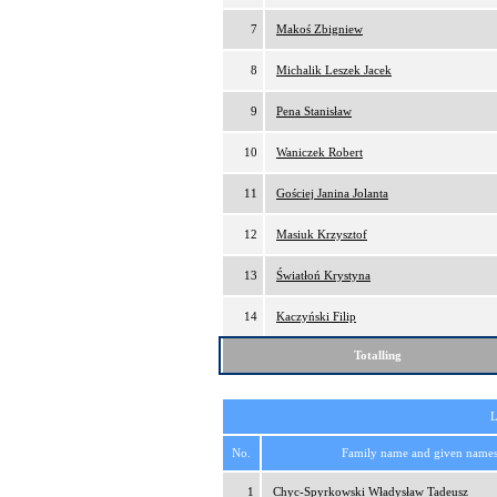
7
Makoś Zbigniew
8
Michalik Leszek Jacek
9
Pena Stanisław
10
Waniczek Robert
11
Gościej Janina Jolanta
12
Masiuk Krzysztof
13
Światłoń Krystyna
14
Kaczyński Filip
Totalling
L
No.
Family name and given name
1
Chyc-Spyrkowski Władysław Tadeusz