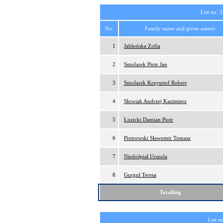
List no. 3
No.
Family name and given names
1
Jabłońska Zofia
2
Smolarek Piotr Jan
3
Smolarek Krzysztof Robert
4
Słowiak Andrzej Kazimierz
5
Łozicki Damian Piotr
6
Piotrowski Sławomir Tomasz
7
Niedośpiał Urszula
8
Gurgul Teresa
Totalling
List n