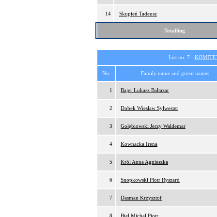
14
Skupień Tadeusz
Totalling
List no. 7 -
KOMITE
No.
Family name and given names
1
Bajer Łukasz Baltazar
2
Dobek Wiesław Sylwester
3
Gołębiowski Jerzy Waldemar
4
Kownacka Irena
5
Król Anna Agnieszka
6
Snopkowski Piotr Ryszard
7
Dasman Krzysztof
8
Biel Michał Piotr