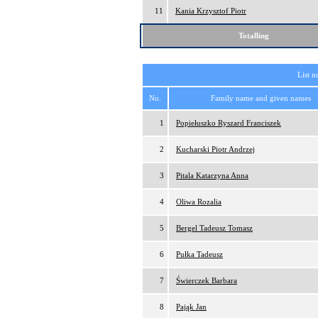
11
Kania Krzysztof Piotr
Totalling
List n
No.
Family name and given names
1
Popiełuszko Ryszard Franciszek
2
Kucharski Piotr Andrzej
3
Pitala Katarzyna Anna
4
Oliwa Rozalia
5
Bergel Tadeusz Tomasz
6
Pułka Tadeusz
7
Świerczek Barbara
8
Pająk Jan