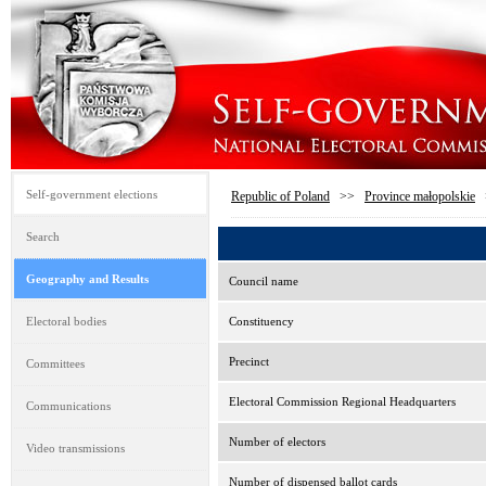
Self-government elections
Republic of Poland
>>
Province małopolskie
Search
Geography and Results
Council name
Electoral bodies
Constituency
Precinct
Committees
Electoral Commission Regional Headquarters
Communications
Number of electors
Video transmissions
Number of dispensed ballot cards