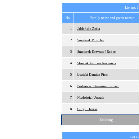
List no. 3
No.
Family name and given names
1
Jabłońska Zofia
2
Smolarek Piotr Jan
3
Smolarek Krzysztof Robert
4
Słowiak Andrzej Kazimierz
5
Łozicki Damian Piotr
6
Piotrowski Sławomir Tomasz
7
Niedośpiał Urszula
8
Gurgul Teresa
Totalling
List n