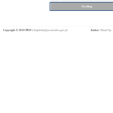
Totalling
Copyright © 2010 PKW |
helpdesk@poczta.kbw.gov.pl
Author:
Dituel Sp. 