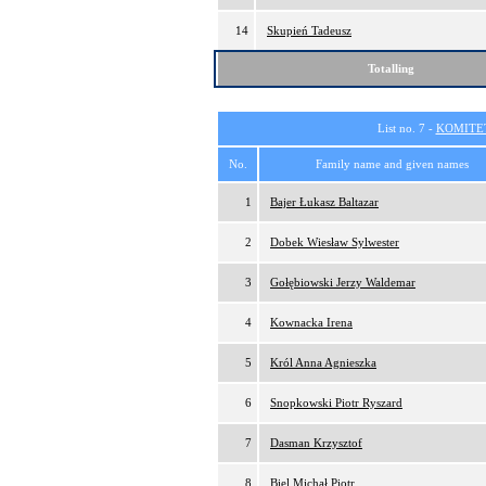
14
Skupień Tadeusz
Totalling
List no. 7 -
KOMITE
No.
Family name and given names
1
Bajer Łukasz Baltazar
2
Dobek Wiesław Sylwester
3
Gołębiowski Jerzy Waldemar
4
Kownacka Irena
5
Król Anna Agnieszka
6
Snopkowski Piotr Ryszard
7
Dasman Krzysztof
8
Biel Michał Piotr