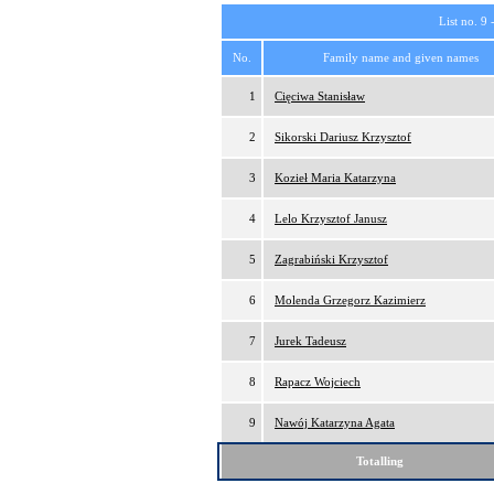
List no. 9 
No.
Family name and given names
1
Cięciwa Stanisław
2
Sikorski Dariusz Krzysztof
3
Kozieł Maria Katarzyna
4
Lelo Krzysztof Janusz
5
Zagrabiński Krzysztof
6
Molenda Grzegorz Kazimierz
7
Jurek Tadeusz
8
Rapacz Wojciech
9
Nawój Katarzyna Agata
Totalling