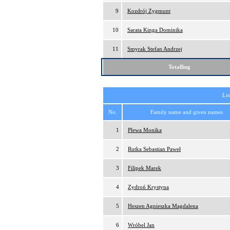
9
Kozdrój Zygmunt
10
Sarata Kinga Dominika
11
Smyrak Stefan Andrzej
Totalling
Lis
No.
Family name and given names
1
Plewa Monika
2
Rutka Sebastian Paweł
3
Filipek Marek
4
Zydroń Krystyna
5
Heszen Agnieszka Magdalena
6
Wróbel Jan