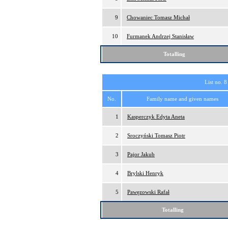
9
Chowaniec Tomasz Michał
10
Furmanek Andrzej Stanisław
Totalling
List no. 8
No.
Family name and given names
1
Kasperczyk Edyta Aneta
2
Sroczyński Tomasz Piotr
3
Pajor Jakub
4
Brylski Henryk
5
Pawęzowski Rafał
Totalling