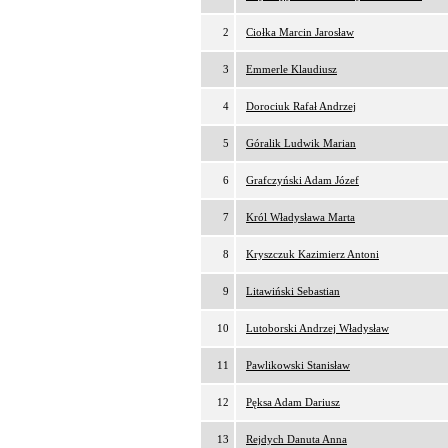
2
Ciołka Marcin Jarosław
3
Emmerle Klaudiusz
4
Dorociuk Rafał Andrzej
5
Góralik Ludwik Marian
6
Grafczyński Adam Józef
7
Król Władysława Marta
8
Kryszczuk Kazimierz Antoni
9
Litawiński Sebastian
10
Lutoborski Andrzej Władysław
11
Pawlikowski Stanisław
12
Pęksa Adam Dariusz
13
Rejdych Danuta Anna