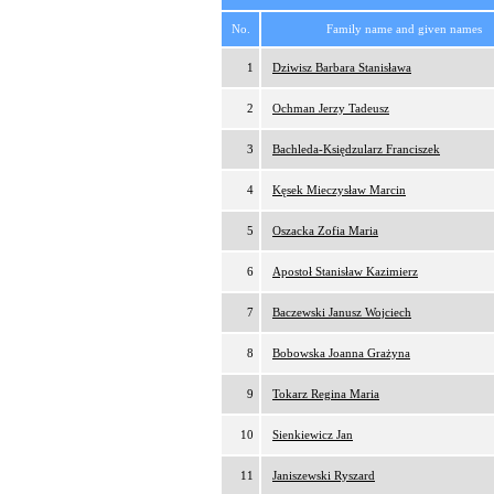
No.
Family name and given names
1
Dziwisz Barbara Stanisława
2
Ochman Jerzy Tadeusz
3
Bachleda-Księdzularz Franciszek
4
Kęsek Mieczysław Marcin
5
Oszacka Zofia Maria
6
Apostoł Stanisław Kazimierz
7
Baczewski Janusz Wojciech
8
Bobowska Joanna Grażyna
9
Tokarz Regina Maria
10
Sienkiewicz Jan
11
Janiszewski Ryszard