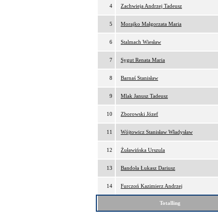
4
Zachwieja Andrzej Tadeusz
5
Morajko Małgorzata Maria
6
Stalmach Wiesław
7
Sygut Renata Maria
8
Barnaś Stanisław
9
Mlak Janusz Tadeusz
10
Zborowski Józef
11
Wójtowicz Stanisław Władysław
12
Żuławińska Urszula
13
Bandoła Łukasz Dariusz
14
Furczoń Kazimierz Andrzej
Totalling