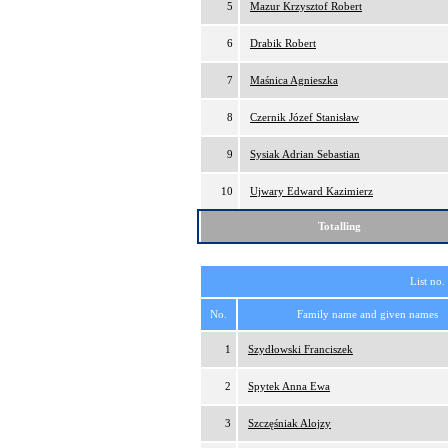
5
Mazur Krzysztof Robert
6
Drabik Robert
7
Maśnica Agnieszka
8
Czernik Józef Stanisław
9
Sysiak Adrian Sebastian
10
Ujwary Edward Kazimierz
Totalling
List no.
No.
Family name and given names
1
Szydłowski Franciszek
2
Spytek Anna Ewa
3
Szczęśniak Alojzy