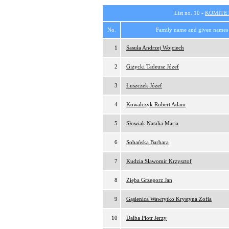
List no. 10 -
KOMITE
No.
Family name and given names
1
Sasuła Andrzej Wojciech
2
Giżycki Tadeusz Józef
3
Łuszczek Józef
4
Kowalczyk Robert Adam
5
Słowiak Natalia Maria
6
Sobańska Barbara
7
Kudzia Sławomir Krzysztof
8
Zięba Grzegorz Jan
9
Gąsienica Wawrytko Krystyna Zofia
10
Dalba Piotr Jerzy