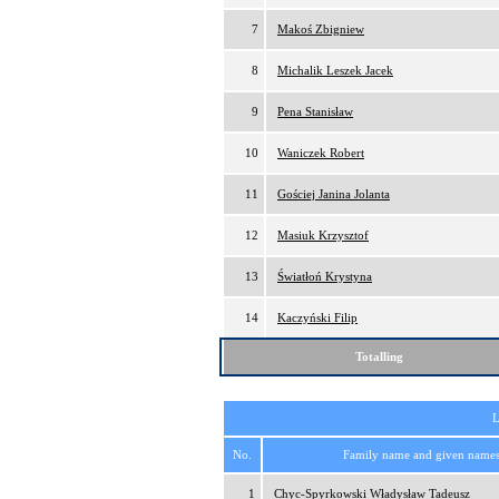
7
Makoś Zbigniew
8
Michalik Leszek Jacek
9
Pena Stanisław
10
Waniczek Robert
11
Gościej Janina Jolanta
12
Masiuk Krzysztof
13
Światłoń Krystyna
14
Kaczyński Filip
Totalling
L
No.
Family name and given name
1
Chyc-Spyrkowski Władysław Tadeusz