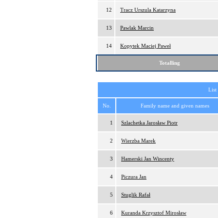
12
Tracz Urszula Katarzyna
13
Pawlak Marcin
14
Kopytek Maciej Paweł
Totalling
List
No.
Family name and given names
1
Szlachetka Jarosław Piotr
2
Wierzba Marek
3
Hamerski Jan Wincenty
4
Piczura Jan
5
Stuglik Rafał
6
Kuranda Krzysztof Mirosław