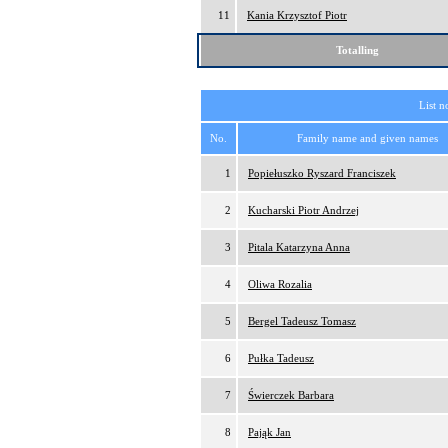
11
Kania Krzysztof Piotr
Totalling
List n
No.
Family name and given names
1
Popiełuszko Ryszard Franciszek
2
Kucharski Piotr Andrzej
3
Pitala Katarzyna Anna
4
Oliwa Rozalia
5
Bergel Tadeusz Tomasz
6
Pułka Tadeusz
7
Świerczek Barbara
8
Pająk Jan