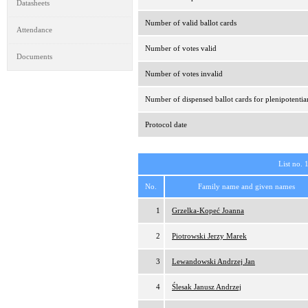
Datasheets
Number of valid ballot cards
Attendance
Number of votes valid
Documents
Number of votes invalid
Number of dispensed ballot cards for plenipotentia
Protocol date
List no. 
No.
Family name and given names
1
Grzelka-Kopeć Joanna
2
Piotrowski Jerzy Marek
3
Lewandowski Andrzej Jan
4
Ślesak Janusz Andrzej