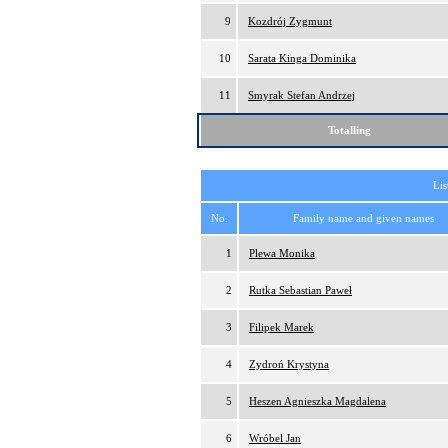
9
Kozdrój Zygmunt
10
Sarata Kinga Dominika
11
Smyrak Stefan Andrzej
Totalling
Lis
No.
Family name and given names
1
Plewa Monika
2
Rutka Sebastian Paweł
3
Filipek Marek
4
Zydroń Krystyna
5
Heszen Agnieszka Magdalena
6
Wróbel Jan