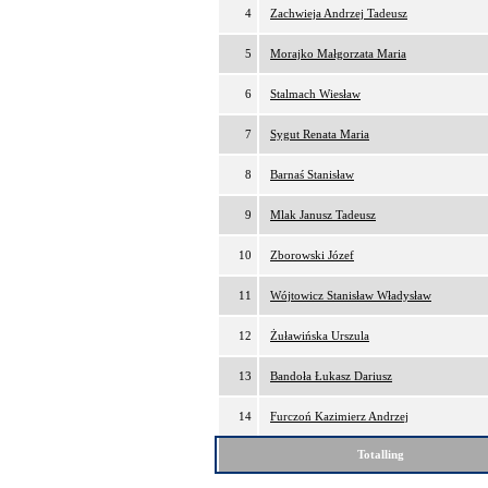
4
Zachwieja Andrzej Tadeusz
5
Morajko Małgorzata Maria
6
Stalmach Wiesław
7
Sygut Renata Maria
8
Barnaś Stanisław
9
Mlak Janusz Tadeusz
10
Zborowski Józef
11
Wójtowicz Stanisław Władysław
12
Żuławińska Urszula
13
Bandoła Łukasz Dariusz
14
Furczoń Kazimierz Andrzej
Totalling