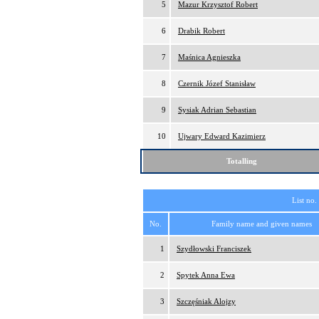
5
Mazur Krzysztof Robert
6
Drabik Robert
7
Maśnica Agnieszka
8
Czernik Józef Stanisław
9
Sysiak Adrian Sebastian
10
Ujwary Edward Kazimierz
Totalling
List no.
No.
Family name and given names
1
Szydłowski Franciszek
2
Spytek Anna Ewa
3
Szczęśniak Alojzy