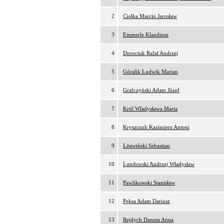
2
Ciołka Marcin Jarosław
3
Emmerle Klaudiusz
4
Dorociuk Rafał Andrzej
5
Góralik Ludwik Marian
6
Grafczyński Adam Józef
7
Król Władysława Marta
8
Kryszczuk Kazimierz Antoni
9
Litawiński Sebastian
10
Lutoborski Andrzej Władysław
11
Pawlikowski Stanisław
12
Pęksa Adam Dariusz
13
Rejdych Danuta Anna