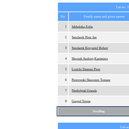
List no. 3
No.
Family name and given names
1
Jabłońska Zofia
2
Smolarek Piotr Jan
3
Smolarek Krzysztof Robert
4
Słowiak Andrzej Kazimierz
5
Łozicki Damian Piotr
6
Piotrowski Sławomir Tomasz
7
Niedośpiał Urszula
8
Gurgul Teresa
Totalling
List n