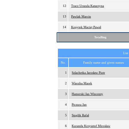
12
Tracz Urszula Katarzyna
13
Pawlak Marcin
14
Kopytek Maciej Paweł
Totalling
List
No.
Family name and given names
1
Szlachetka Jarosław Piotr
2
Wierzba Marek
3
Hamerski Jan Wincenty
4
Piczura Jan
5
Stuglik Rafał
6
Kuranda Krzysztof Mirosław