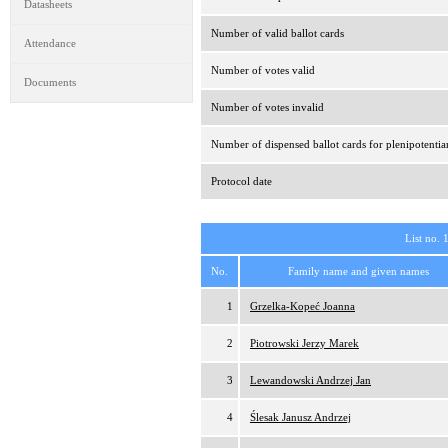
Datasheets
Number of valid ballot cards
Attendance
Number of votes valid
Documents
Number of votes invalid
Number of dispensed ballot cards for plenipotentia
Protocol date
List no. 
No.
Family name and given names
1
Grzelka-Kopeć Joanna
2
Piotrowski Jerzy Marek
3
Lewandowski Andrzej Jan
4
Ślesak Janusz Andrzej