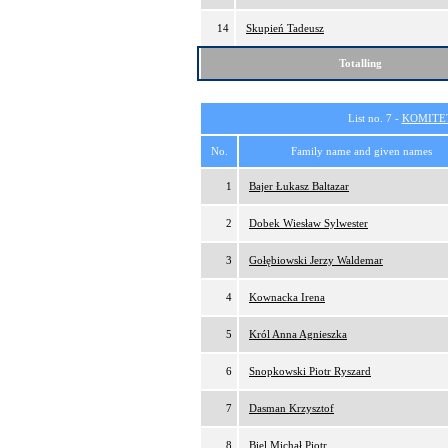
14
Skupień Tadeusz
Totalling
List no. 7 -
KOMITE
No.
Family name and given names
1
Bajer Łukasz Baltazar
2
Dobek Wiesław Sylwester
3
Gołębiowski Jerzy Waldemar
4
Kownacka Irena
5
Król Anna Agnieszka
6
Snopkowski Piotr Ryszard
7
Dasman Krzysztof
8
Biel Michał Piotr