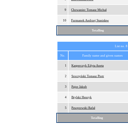
9
Chowaniec Tomasz Michał
10
Furmanek Andrzej Stanisław
Totalling
List no. 8
No.
Family name and given names
1
Kasperczyk Edyta Aneta
2
Sroczyński Tomasz Piotr
3
Pajor Jakub
4
Brylski Henryk
5
Pawęzowski Rafał
Totalling