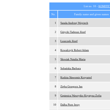
List no. 10 -
KOMITE
No.
Family name and given names
1
Sasuła Andrzej Wojciech
2
Giżycki Tadeusz Józef
3
Łuszczek Józef
4
Kowalczyk Robert Adam
5
Słowiak Natalia Maria
6
Sobańska Barbara
7
Kudzia Sławomir Krzysztof
8
Zięba Grzegorz Jan
9
Gąsienica Wawrytko Krystyna Zofia
10
Dalba Piotr Jerzy