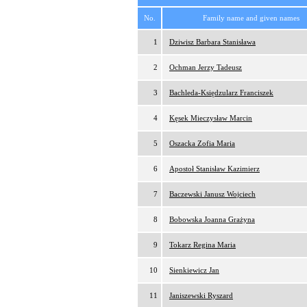
No.
Family name and given names
1
Dziwisz Barbara Stanisława
2
Ochman Jerzy Tadeusz
3
Bachleda-Księdzularz Franciszek
4
Kęsek Mieczysław Marcin
5
Oszacka Zofia Maria
6
Apostoł Stanisław Kazimierz
7
Baczewski Janusz Wojciech
8
Bobowska Joanna Grażyna
9
Tokarz Regina Maria
10
Sienkiewicz Jan
11
Janiszewski Ryszard