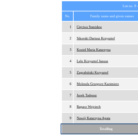
List no. 9 
No.
Family name and given names
1
Cięciwa Stanisław
2
Sikorski Dariusz Krzysztof
3
Kozieł Maria Katarzyna
4
Lelo Krzysztof Janusz
5
Zagrabiński Krzysztof
6
Molenda Grzegorz Kazimierz
7
Jurek Tadeusz
8
Rapacz Wojciech
9
Nawój Katarzyna Agata
Totalling