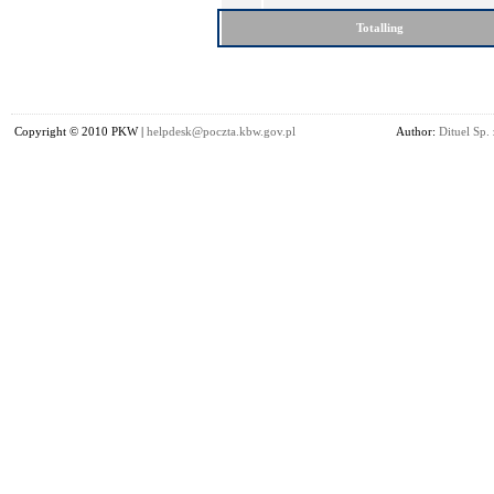
Totalling
Copyright © 2010 PKW |
helpdesk@poczta.kbw.gov.pl
Author:
Dituel Sp. 