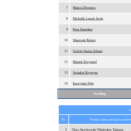
7
Makoś Zbigniew
8
Michalik Leszek Jacek
9
Pena Stanisław
10
Waniczek Robert
11
Gościej Janina Jolanta
12
Masiuk Krzysztof
13
Światłoń Krystyna
14
Kaczyński Filip
Totalling
L
No.
Family name and given name
1
Chyc-Spyrkowski Władysław Tadeusz