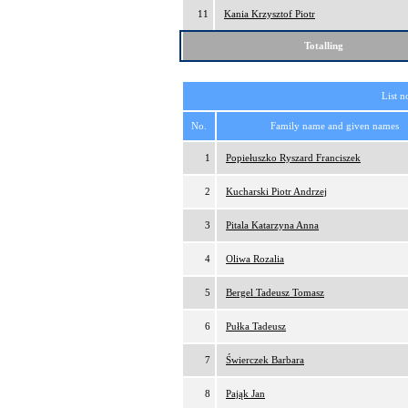
11
Kania Krzysztof Piotr
Totalling
List n
No.
Family name and given names
1
Popiełuszko Ryszard Franciszek
2
Kucharski Piotr Andrzej
3
Pitala Katarzyna Anna
4
Oliwa Rozalia
5
Bergel Tadeusz Tomasz
6
Pułka Tadeusz
7
Świerczek Barbara
8
Pająk Jan