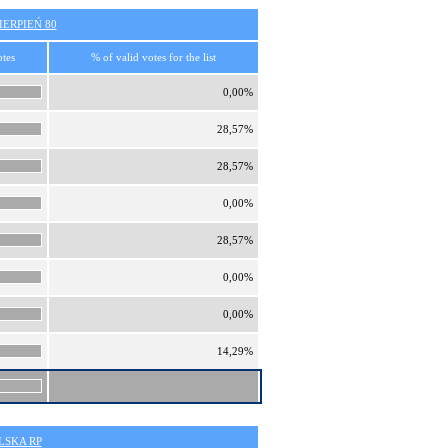
ERPIEŃ 80
otes
% of valid votes for the list
0,00%
28,57%
28,57%
0,00%
28,57%
0,00%
0,00%
14,29%
SKA RP