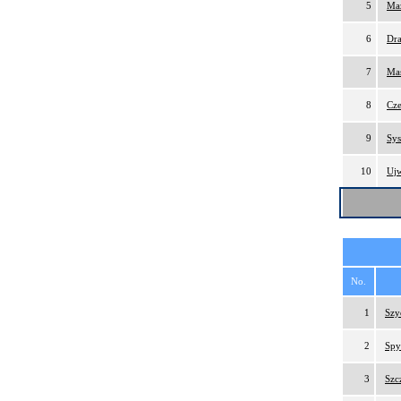
5
Maz
6
Dra
7
Maś
8
Cze
9
Sys
10
Uj
No.
1
Szy
2
Spy
3
Szc