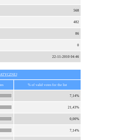
568
482
86
0
22-11-2010 04:46
ATYCZNEJ
tes
% of valid votes for the list
7,14%
21,43%
0,00%
7,14%