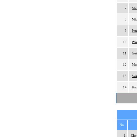
7
Mak
8
Mic
9
Pen
10
Wan
11
Goś
12
Mas
13
Świ
14
Kac
No.
1
Chy