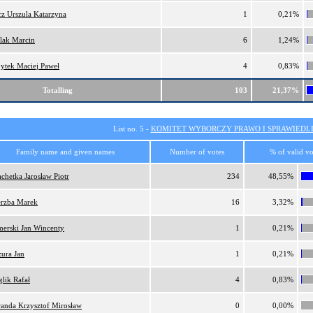
cz Urszula Katarzyna
1
0,21%
lak Marcin
6
1,24%
ytek Maciej Paweł
4
0,83%
Totalling
103
21,37%
List no. 5 -
KOMITET WYBORCZY PRAWO I SPRAWIEDL
Family name and given names
Number of votes
% of valid vo
achetka Jarosław Piotr
234
48,55%
rzba Marek
16
3,32%
erski Jan Wincenty
1
0,21%
zura Jan
1
0,21%
glik Rafał
4
0,83%
anda Krzysztof Mirosław
0
0,00%