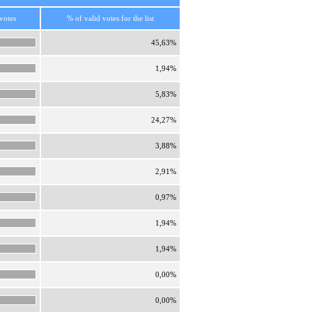
votes
% of valid votes for the list
45,63%
1,94%
5,83%
24,27%
3,88%
2,91%
0,97%
1,94%
1,94%
0,00%
0,00%