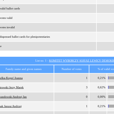
alid ballot cards
otes valid
otes invalid
ispensed ballot cards for plenipotentiaries
te
List no. 1 -
KOMITET WYBORCZY SOJUSZ LEWICY DEMOKR
Family name and given names
Number of votes
% of valid vo
elka-Kopeć Joanna
1
0,21%
trowski Jerzy Marek
3
0,62%
andowski Andrzej Jan
0
0,00%
sak Janusz Andrzej
1
0,21%