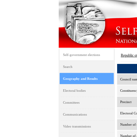
Self-government elections
Republic o
Search
Geography and Results
Council na
Electoral bodies
Constituenc
Precinct
Committees
Electoral C
Communications
Number of e
Video transmissions
Number of d