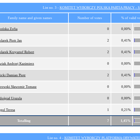
List no. 3 -
KOMITET WYBORCZY POLSKA PARTIA PRACY - SI
Family name and given names
Number of votes
% of valid v
łońska Zofia
0
0,00%
larek Piotr Jan
2
0,41%
larek Krzysztof Robert
2
0,41%
wiak Andrzej Kazimierz
0
0,00%
icki Damian Piotr
2
0,41%
trowski Sławomir Tomasz
0
0,00%
dośpiał Urszula
0
0,00%
gul Teresa
1
0,21%
Totalling
7
1,45%
List no. 4 -
KOMITET WYBORCZY PLATFORMA OBYWATEL