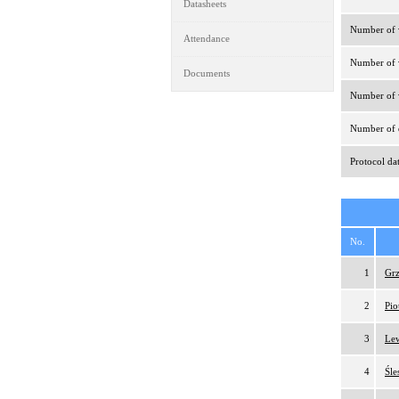
Datasheets
Number of v
Attendance
Number of v
Documents
Number of v
Number of d
Protocol da
No.
1
Grz
2
Pio
3
Lew
4
Śle