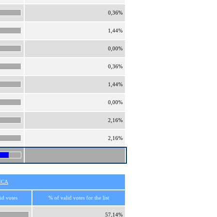
0,36%
1,44%
0,00%
0,36%
1,44%
0,00%
2,16%
2,16%
ICA
id votes
% of valid votes for the list
57,14%