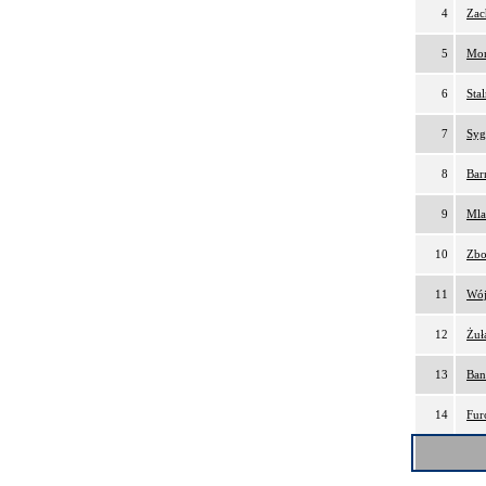
4
Zac
5
Mor
6
Sta
7
Syg
8
Bar
9
Mla
10
Zbo
11
Wój
12
Żuł
13
Ban
14
Fur