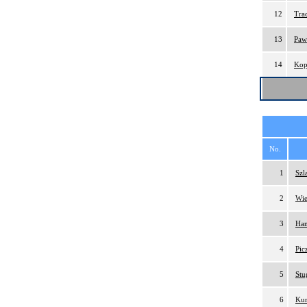
12
Tra
13
Paw
14
Kop
No.
1
Szl
2
Wie
3
Ham
4
Pic
5
Stu
6
Kur