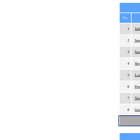
No.
1
Jab
2
Smo
3
Smo
4
Sło
5
Łoz
6
Pio
7
Nie
8
Gur