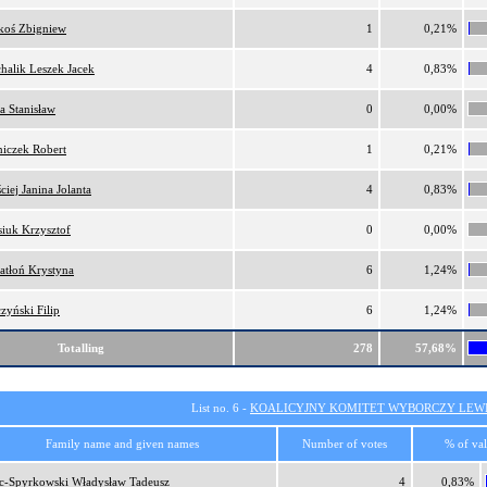
oś Zbigniew
1
0,21%
halik Leszek Jacek
4
0,83%
a Stanisław
0
0,00%
iczek Robert
1
0,21%
ciej Janina Jolanta
4
0,83%
iuk Krzysztof
0
0,00%
atłoń Krystyna
6
1,24%
zyński Filip
6
1,24%
Totalling
278
57,68%
List no. 6 -
KOALICYJNY KOMITET WYBORCZY LEW
Family name and given names
Number of votes
% of val
c-Spyrkowski Władysław Tadeusz
4
0,83%