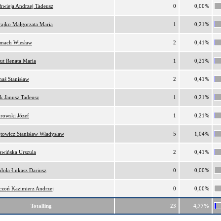
hwieja Andrzej Tadeusz
0
0,00%
ajko Małgorzata Maria
1
0,21%
lmach Wiesław
2
0,41%
ut Renata Maria
1
0,21%
naś Stanisław
2
0,41%
k Janusz Tadeusz
1
0,21%
rowski Józef
1
0,21%
towicz Stanisław Władysław
5
1,04%
awińska Urszula
2
0,41%
doła Łukasz Dariusz
0
0,00%
czoń Kazimierz Andrzej
0
0,00%
Totalling
23
4,77%