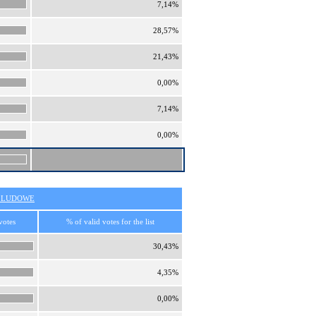
7,14%
28,57%
21,43%
0,00%
7,14%
0,00%
O LUDOWE
votes
% of valid votes for the list
30,43%
4,35%
0,00%