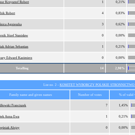
ur Krzysztof Robert
1
0,21%
bik Robert
4
0,83%
nica Agnieszka
3
0,62%
rnik Józef Stanisław
0
0,00%
iak Adrian Sebastian
1
0,21%
wary Edward Kazimierz
0
0,00%
Totalling
14
2,90%
List no. 2 -
KOMITET WYBORCZY POLSKIE STRONNICTW
Family name and given names
Number of votes
% of valid 
dłowski Franciszek
7
1,45%
tek Anna Ewa
1
0,21%
zęśniak Alojzy
0
0,00%