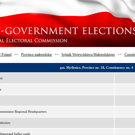
f Poland
>>
Province małopolskie
>>
Sejmik Województwa Małopolskiego
>>
Constit
gm. Myślenice, Precinct no. 18, Constituency no. 4
me
y
ommission Regional Headquarters
lectors
ispensed ballot cards