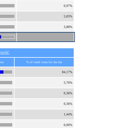
0,97%
5,83%
3,88%
IWOŚĆ
tes
% of valid votes for the list
84,17%
5,76%
0,36%
0,36%
1,44%
0,00%