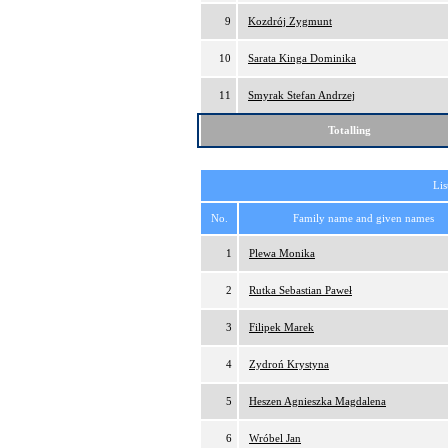
9
Kozdrój Zygmunt
10
Sarata Kinga Dominika
11
Smyrak Stefan Andrzej
Totalling
Lis
No.
Family name and given names
1
Plewa Monika
2
Rutka Sebastian Paweł
3
Filipek Marek
4
Zydroń Krystyna
5
Heszen Agnieszka Magdalena
6
Wróbel Jan