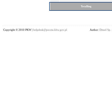
Totalling
Copyright © 2010 PKW |
helpdesk@poczta.kbw.gov.pl
Author:
Dituel Sp. 