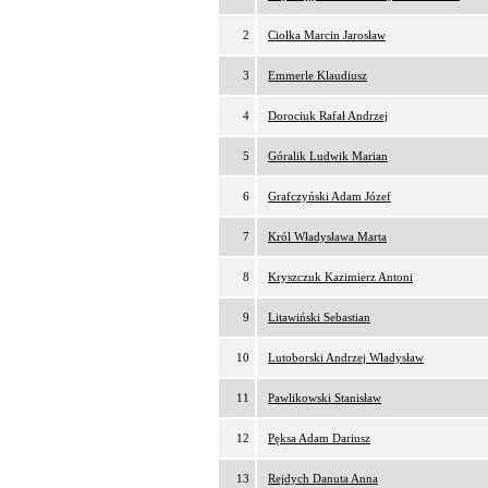
2
Ciołka Marcin Jarosław
3
Emmerle Klaudiusz
4
Dorociuk Rafał Andrzej
5
Góralik Ludwik Marian
6
Grafczyński Adam Józef
7
Król Władysława Marta
8
Kryszczuk Kazimierz Antoni
9
Litawiński Sebastian
10
Lutoborski Andrzej Władysław
11
Pawlikowski Stanisław
12
Pęksa Adam Dariusz
13
Rejdych Danuta Anna