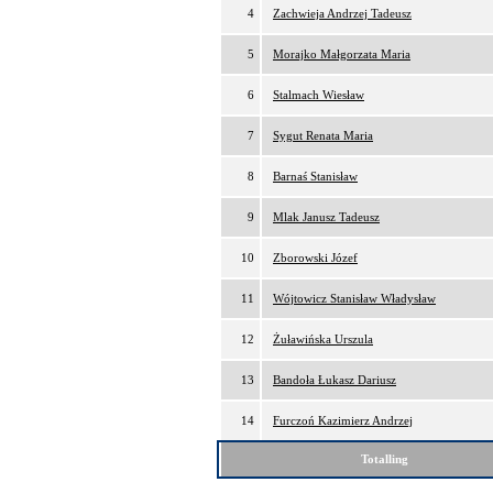
4
Zachwieja Andrzej Tadeusz
5
Morajko Małgorzata Maria
6
Stalmach Wiesław
7
Sygut Renata Maria
8
Barnaś Stanisław
9
Mlak Janusz Tadeusz
10
Zborowski Józef
11
Wójtowicz Stanisław Władysław
12
Żuławińska Urszula
13
Bandoła Łukasz Dariusz
14
Furczoń Kazimierz Andrzej
Totalling