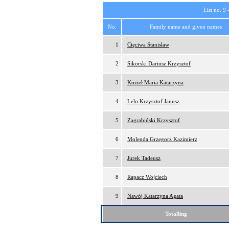
List no. 9 
No.
Family name and given names
1
Cięciwa Stanisław
2
Sikorski Dariusz Krzysztof
3
Kozieł Maria Katarzyna
4
Lelo Krzysztof Janusz
5
Zagrabiński Krzysztof
6
Molenda Grzegorz Kazimierz
7
Jurek Tadeusz
8
Rapacz Wojciech
9
Nawój Katarzyna Agata
Totalling