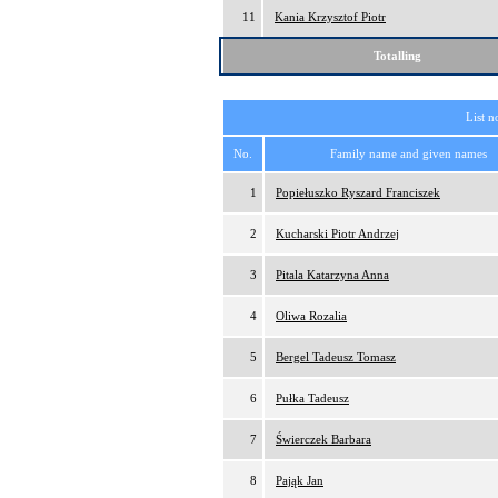
11
Kania Krzysztof Piotr
Totalling
List n
No.
Family name and given names
1
Popiełuszko Ryszard Franciszek
2
Kucharski Piotr Andrzej
3
Pitala Katarzyna Anna
4
Oliwa Rozalia
5
Bergel Tadeusz Tomasz
6
Pułka Tadeusz
7
Świerczek Barbara
8
Pająk Jan