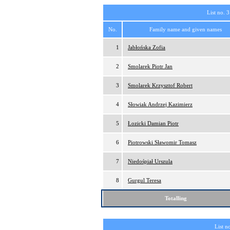
List no. 3
No.
Family name and given names
1
Jabłońska Zofia
2
Smolarek Piotr Jan
3
Smolarek Krzysztof Robert
4
Słowiak Andrzej Kazimierz
5
Łozicki Damian Piotr
6
Piotrowski Sławomir Tomasz
7
Niedośpiał Urszula
8
Gurgul Teresa
Totalling
List n