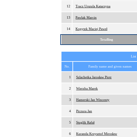
12
Tracz Urszula Katarzyna
13
Pawlak Marcin
14
Kopytek Maciej Paweł
Totalling
List
No.
Family name and given names
1
Szlachetka Jarosław Piotr
2
Wierzba Marek
3
Hamerski Jan Wincenty
4
Piczura Jan
5
Stuglik Rafał
6
Kuranda Krzysztof Mirosław