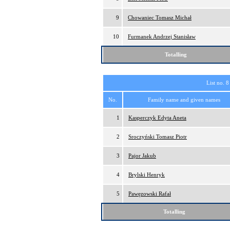
9
Chowaniec Tomasz Michał
10
Furmanek Andrzej Stanisław
Totalling
List no. 8
No.
Family name and given names
1
Kasperczyk Edyta Aneta
2
Sroczyński Tomasz Piotr
3
Pajor Jakub
4
Brylski Henryk
5
Pawęzowski Rafał
Totalling