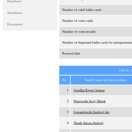
Datasheets
Number of valid ballot cards
Attendance
Number of votes valid
Documents
Number of votes invalid
Number of dispensed ballot cards for plenipotentia
Protocol date
List no. 
No.
Family name and given names
1
Grzelka-Kopeć Joanna
2
Piotrowski Jerzy Marek
3
Lewandowski Andrzej Jan
4
Ślesak Janusz Andrzej