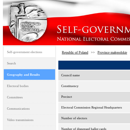
Self-government elections
Republic of Poland
>>
Province małopolskie
Search
Geography and Results
Council name
Electoral bodies
Constituency
Precinct
Committees
Electoral Commission Regional Headquarters
Communications
Number of electors
Video transmissions
Number of dispensed ballot cards