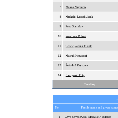
7
Makoś Zbigniew
8
Michalik Leszek Jacek
9
Pena Stanisław
10
Waniczek Robert
11
Gościej Janina Jolanta
12
Masiuk Krzysztof
13
Światłoń Krystyna
14
Kaczyński Filip
Totalling
L
No.
Family name and given name
1
Chyc-Spyrkowski Władysław Tadeusz