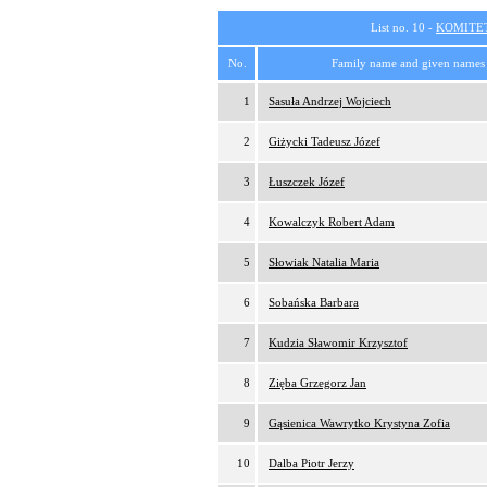
List no. 10 -
KOMITE
No.
Family name and given names
1
Sasuła Andrzej Wojciech
2
Giżycki Tadeusz Józef
3
Łuszczek Józef
4
Kowalczyk Robert Adam
5
Słowiak Natalia Maria
6
Sobańska Barbara
7
Kudzia Sławomir Krzysztof
8
Zięba Grzegorz Jan
9
Gąsienica Wawrytko Krystyna Zofia
10
Dalba Piotr Jerzy