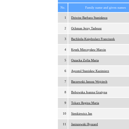
No.
Family name and given names
1
Dziwisz Barbara Stanisława
2
Ochman Jerzy Tadeusz
3
Bachleda-Księdzularz Franciszek
4
Kęsek Mieczysław Marcin
5
Oszacka Zofia Maria
6
Apostoł Stanisław Kazimierz
7
Baczewski Janusz Wojciech
8
Bobowska Joanna Grażyna
9
Tokarz Regina Maria
10
Sienkiewicz Jan
11
Janiszewski Ryszard