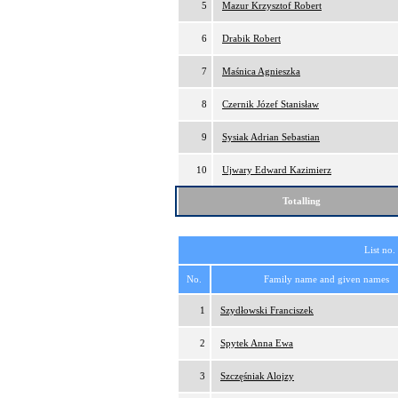
5
Mazur Krzysztof Robert
6
Drabik Robert
7
Maśnica Agnieszka
8
Czernik Józef Stanisław
9
Sysiak Adrian Sebastian
10
Ujwary Edward Kazimierz
Totalling
List no.
No.
Family name and given names
1
Szydłowski Franciszek
2
Spytek Anna Ewa
3
Szczęśniak Alojzy