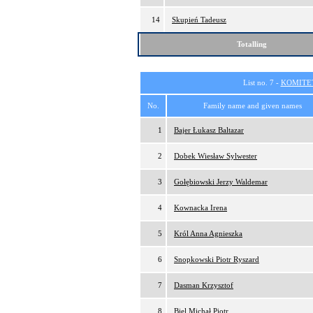
14
Skupień Tadeusz
Totalling
List no. 7 -
KOMITE
No.
Family name and given names
1
Bajer Łukasz Baltazar
2
Dobek Wiesław Sylwester
3
Gołębiowski Jerzy Waldemar
4
Kownacka Irena
5
Król Anna Agnieszka
6
Snopkowski Piotr Ryszard
7
Dasman Krzysztof
8
Biel Michał Piotr