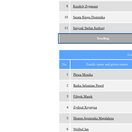
9
Kozdrój Zygmunt
10
Sarata Kinga Dominika
11
Smyrak Stefan Andrzej
Totalling
Lis
No.
Family name and given names
1
Plewa Monika
2
Rutka Sebastian Paweł
3
Filipek Marek
4
Zydroń Krystyna
5
Heszen Agnieszka Magdalena
6
Wróbel Jan