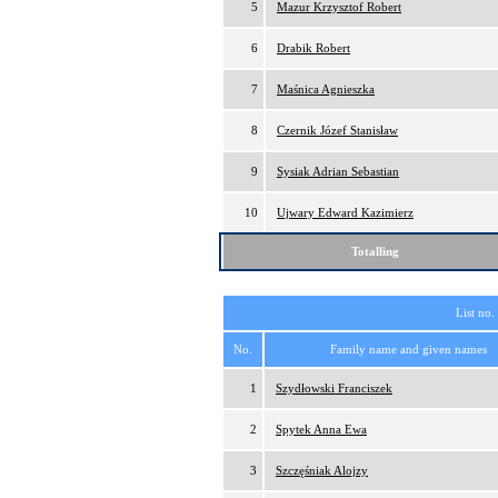
5
Mazur Krzysztof Robert
6
Drabik Robert
7
Maśnica Agnieszka
8
Czernik Józef Stanisław
9
Sysiak Adrian Sebastian
10
Ujwary Edward Kazimierz
Totalling
List no.
No.
Family name and given names
1
Szydłowski Franciszek
2
Spytek Anna Ewa
3
Szczęśniak Alojzy