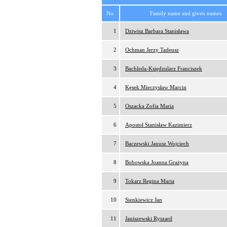
No.
Family name and given names
1
Dziwisz Barbara Stanisława
2
Ochman Jerzy Tadeusz
3
Bachleda-Księdzularz Franciszek
4
Kęsek Mieczysław Marcin
5
Oszacka Zofia Maria
6
Apostoł Stanisław Kazimierz
7
Baczewski Janusz Wojciech
8
Bobowska Joanna Grażyna
9
Tokarz Regina Maria
10
Sienkiewicz Jan
11
Janiszewski Ryszard