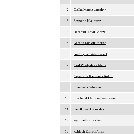
2
Ciołka Marcin Jarosław
3
Emmerle Klaudiusz
4
Dorociuk Rafał Andrzej
5
Góralik Ludwik Marian
6
Grafczyński Adam Józef
7
Król Władysława Marta
8
Kryszczuk Kazimierz Antoni
9
Litawiński Sebastian
10
Lutoborski Andrzej Władysław
11
Pawlikowski Stanisław
12
Pęksa Adam Dariusz
13
Rejdych Danuta Anna