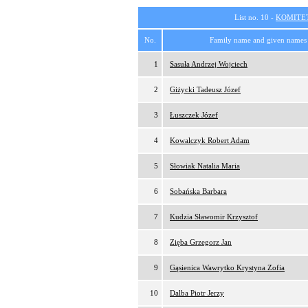
List no. 10 -
KOMITE
No.
Family name and given names
1
Sasuła Andrzej Wojciech
2
Giżycki Tadeusz Józef
3
Łuszczek Józef
4
Kowalczyk Robert Adam
5
Słowiak Natalia Maria
6
Sobańska Barbara
7
Kudzia Sławomir Krzysztof
8
Zięba Grzegorz Jan
9
Gąsienica Wawrytko Krystyna Zofia
10
Dalba Piotr Jerzy