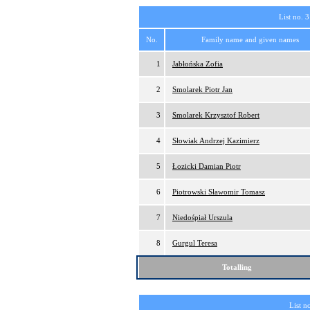
List no. 3
No.
Family name and given names
1
Jabłońska Zofia
2
Smolarek Piotr Jan
3
Smolarek Krzysztof Robert
4
Słowiak Andrzej Kazimierz
5
Łozicki Damian Piotr
6
Piotrowski Sławomir Tomasz
7
Niedośpiał Urszula
8
Gurgul Teresa
Totalling
List n