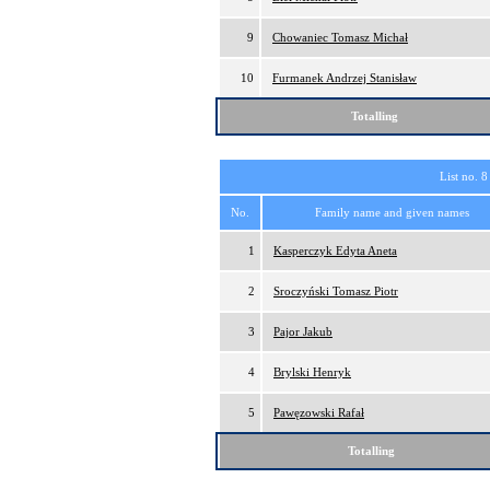
9
Chowaniec Tomasz Michał
10
Furmanek Andrzej Stanisław
Totalling
List no. 8
No.
Family name and given names
1
Kasperczyk Edyta Aneta
2
Sroczyński Tomasz Piotr
3
Pajor Jakub
4
Brylski Henryk
5
Pawęzowski Rafał
Totalling