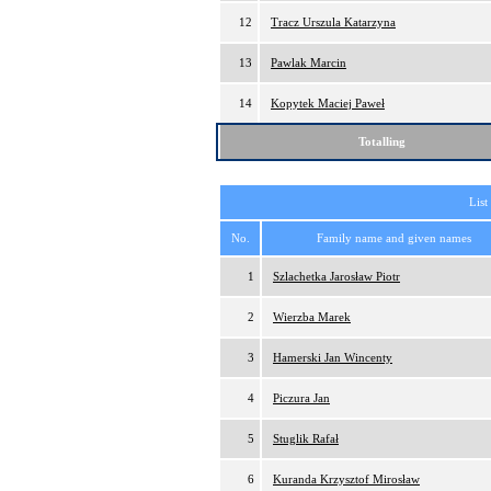
12
Tracz Urszula Katarzyna
13
Pawlak Marcin
14
Kopytek Maciej Paweł
Totalling
List
No.
Family name and given names
1
Szlachetka Jarosław Piotr
2
Wierzba Marek
3
Hamerski Jan Wincenty
4
Piczura Jan
5
Stuglik Rafał
6
Kuranda Krzysztof Mirosław