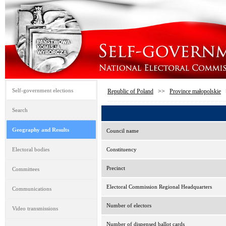
Self-government elections
Republic of Poland
>>
Province małopolskie
Search
Geography and Results
Council name
Electoral bodies
Constituency
Precinct
Committees
Electoral Commission Regional Headquarters
Communications
Number of electors
Video transmissions
Number of dispensed ballot cards