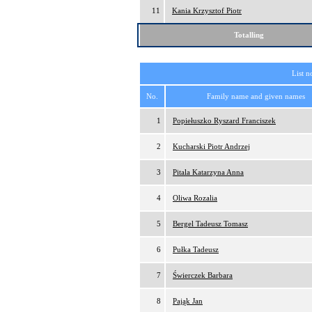
11
Kania Krzysztof Piotr
Totalling
List n
No.
Family name and given names
1
Popiełuszko Ryszard Franciszek
2
Kucharski Piotr Andrzej
3
Pitala Katarzyna Anna
4
Oliwa Rozalia
5
Bergel Tadeusz Tomasz
6
Pułka Tadeusz
7
Świerczek Barbara
8
Pająk Jan