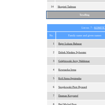
14
Skupień Tadeusz
Totalling
List no. 7 -
KOMITE
No.
Family name and given names
1
Bajer Łukasz Baltazar
2
Dobek Wiesław Sylwester
3
Gołębiowski Jerzy Waldemar
4
Kownacka Irena
5
Król Anna Agnieszka
6
Snopkowski Piotr Ryszard
7
Dasman Krzysztof
8
Biel Michał Piotr