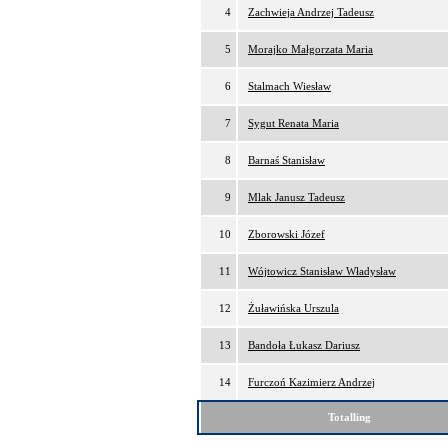
4
Zachwieja Andrzej Tadeusz
5
Morajko Małgorzata Maria
6
Stalmach Wiesław
7
Sygut Renata Maria
8
Barnaś Stanisław
9
Mlak Janusz Tadeusz
10
Zborowski Józef
11
Wójtowicz Stanisław Władysław
12
Żuławińska Urszula
13
Bandoła Łukasz Dariusz
14
Furczoń Kazimierz Andrzej
Totalling