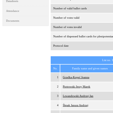
Datasheets
Number of valid ballot cards
Attendance
Number of votes valid
Documents
Number of votes invalid
Number of dispensed ballot cards for plenipotentia
Protocol date
List no. 
No.
Family name and given names
1
Grzelka-Kopeć Joanna
2
Piotrowski Jerzy Marek
3
Lewandowski Andrzej Jan
4
Ślesak Janusz Andrzej