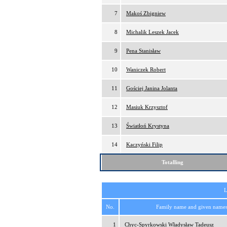
7
Makoś Zbigniew
8
Michalik Leszek Jacek
9
Pena Stanisław
10
Waniczek Robert
11
Gościej Janina Jolanta
12
Masiuk Krzysztof
13
Światłoń Krystyna
14
Kaczyński Filip
Totalling
L
No.
Family name and given name
1
Chyc-Spyrkowski Władysław Tadeusz