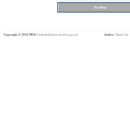
Totalling
Copyright © 2010 PKW |
helpdesk@poczta.kbw.gov.pl
Author:
Dituel Sp. 